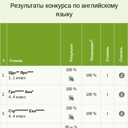
Результаты конкурса по английскому
языку
1
Опережает
Результат
Степень
Скачать
#
Ученик
100 %
Щус** Яро****
1.
100 %
I
1, 1 класс
100 %
Гро****** Анн*
2.
100 %
I
4, 4 класс
100 %
Стр********* Ека******
3.
100 %
I
4, 4 класс
85
%
,95