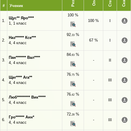
#
Ученик
100 %
Щус** Яро****
1.
100 %
I
1, 1 класс
92
%
,33
Наз****** Ксе***
2.
67 %
I
4, 4 класс
84
%
,83
Пан******* Вал****
3.
-
II
4, 4 класс
76
%
,75
Щег**** Ага**
4.
-
III
4, 4 класс
76
%
,42
Люб********* Вик*****
5.
-
III
4, 4 класс
72
%
,28
Гро****** Анн*
6.
-
III
4, 4 класс