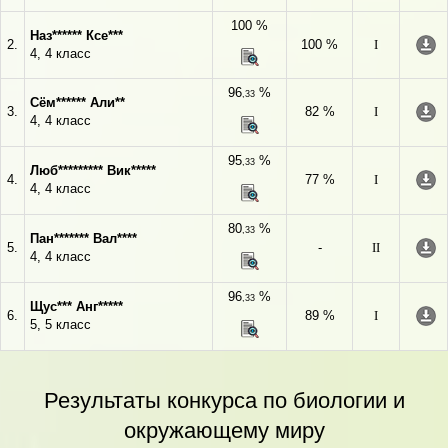
100 %
Наз****** Ксе***
2.
100 %
I
4, 4 класс
96
%
,33
Сём****** Али**
3.
82 %
I
4, 4 класс
95
%
,33
Люб********* Вик*****
4.
77 %
I
4, 4 класс
80
%
,33
Пан******* Вал****
5.
-
II
4, 4 класс
96
%
,33
Щус*** Анг*****
6.
89 %
I
5, 5 класс
Результаты конкурса по биологии и
окружающему миру