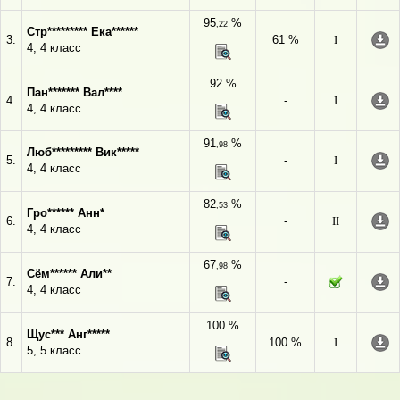
95
%
,22
Стр********* Ека******
3.
61 %
I
4, 4 класс
92 %
Пан******* Вал****
4.
-
I
4, 4 класс
91
%
,98
Люб********* Вик*****
5.
-
I
4, 4 класс
82
%
,53
Гро****** Анн*
6.
-
II
4, 4 класс
67
%
,98
Сём****** Али**
7.
-
4, 4 класс
100 %
Щус*** Анг*****
8.
100 %
I
5, 5 класс