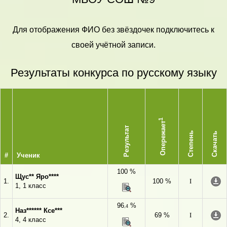
Для отображения ФИО без звёздочек подключитесь к
своей учётной записи.
Результаты конкурса по русскому языку
1
Опережает
Результат
Степень
Скачать
#
Ученик
100 %
Щус** Яро****
1.
100 %
I
1, 1 класс
96
%
,4
Наз****** Ксе***
2.
69 %
I
4, 4 класс