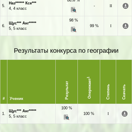
86
%
,59
Наз****** Ксе***
5.
-
II
4, 4 класс
98 %
Щус*** Анг*****
6.
99 %
I
5, 5 класс
Результаты конкурса по географии
1
Опережает
Результат
Степень
Скачать
#
Ученик
100 %
Щус*** Анг*****
1.
100 %
I
5, 5 класс