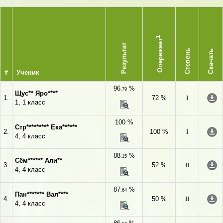
1
Опережает
Результат
Степень
Скачать
#
Ученик
96
%
,79
Щус** Яро****
1.
72 %
I
1, 1 класс
100 %
Стр********* Ека******
2.
100 %
I
4, 4 класс
88
%
,15
Сём****** Али**
3.
52 %
II
4, 4 класс
87
%
,64
Пан******* Вал****
4.
50 %
II
4, 4 класс