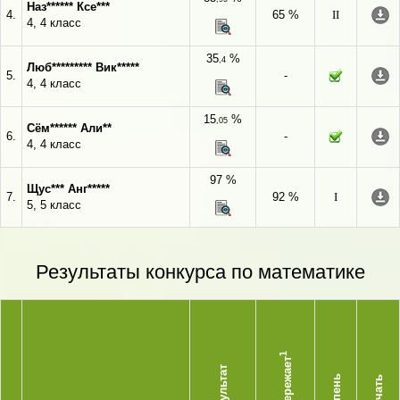
Наз****** Ксе***
4.
65 %
II
4, 4 класс
35
%
,4
Люб********* Вик*****
5.
-
4, 4 класс
15
%
,05
Сём****** Али**
6.
-
4, 4 класс
97 %
Щус*** Анг*****
7.
92 %
I
5, 5 класс
Результаты конкурса по математике
1
Опережает
Результат
Степень
Скачать