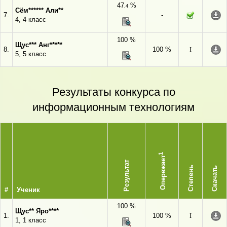
47
%
,4
Сём****** Али**
7.
-
4, 4 класс
100 %
Щус*** Анг*****
8.
100 %
I
5, 5 класс
Результаты конкурса по
информационным технологиям
1
Опережает
Результат
Степень
Скачать
#
Ученик
100 %
Щус** Яро****
1.
100 %
I
1, 1 класс