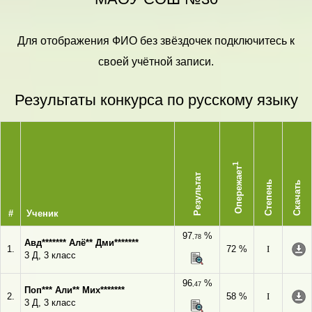
Для отображения ФИО без звёздочек подключитесь к
своей учётной записи.
Результаты конкурса по русскому языку
1
Опережает
Результат
Степень
Скачать
#
Ученик
97
%
,78
Авд******* Алё** Дми*******
1.
72 %
I
3 Д, 3 класс
96
%
,47
Поп*** Али** Мих*******
2.
58 %
I
3 Д, 3 класс