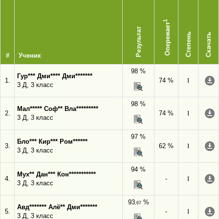
1
Опережает
Результат
Степень
Скачать
#
Ученик
98 %
Гур*** Дми**** Дми*******
1.
74 %
I
3 Д, 3 класс
98 %
Мал***** Соф** Вла*********
2.
74 %
I
3 Д, 3 класс
97 %
Бло*** Кир*** Ром******
3.
62 %
I
3 Д, 3 класс
94 %
Мух** Дан*** Кон***********
4.
-
I
3 Д, 3 класс
93
%
,67
Авд******* Алё** Дми*******
5.
-
I
3 Д, 3 класс