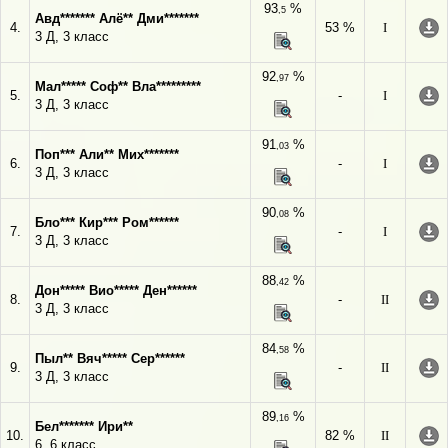
93
%
,5
Авд******* Алё** Дми*******
4.
53 %
I
3 Д, 3 класс
92
%
,97
Мал***** Соф** Вла*********
5.
-
I
3 Д, 3 класс
91
%
,03
Поп*** Али** Мих*******
6.
-
I
3 Д, 3 класс
90
%
,08
Бло*** Кир*** Ром******
7.
-
I
3 Д, 3 класс
88
%
,42
Дон***** Вио***** Ден******
8.
-
II
3 Д, 3 класс
84
%
,58
Пыл** Вяч***** Сер******
9.
-
II
3 Д, 3 класс
89
%
,16
Бел******* Ири**
10.
82 %
II
6, 6 класс