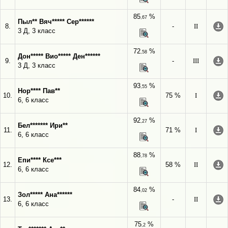
85
%
,67
Пыл** Вяч***** Сер******
8.
-
II
3 Д, 3 класс
72
%
,58
Дон***** Вио***** Ден******
9.
-
III
3 Д, 3 класс
93
%
,55
Нор**** Пав**
10.
75 %
I
6, 6 класс
92
%
,27
Бел******* Ири**
11.
71 %
I
6, 6 класс
88
%
,78
Епи**** Ксе***
12.
58 %
II
6, 6 класс
84
%
,02
Зол***** Ана******
13.
-
II
6, 6 класс
75
%
,2