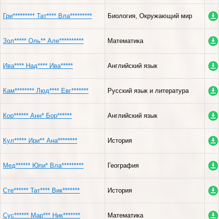
Гри********* Тат**** Вла*********
Биология, Окружающий мир
Зол***** Оль** Але**********
Математика
Ива**** Над**** Ива*****
Английский язык
Кам******** Люд**** Евг*******
Русский язык и литература
Кор****** Анн* Бор******
Английский язык
Кул***** Ири** Ана********
История
Мед****** Юли* Вла*********
География
Сте****** Тат**** Вик*******
История
Сус****** Мар*** Ник*******
Математика