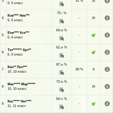
3.
51 %
III
6, 6 класс
75
%
,7
Ков**** Ник***
4.
-
III
6, 6 класс
64
%
,58
Епи**** Ксе***
5.
-
6, 6 класс
62
%
,34
Тат******* Арт**
6.
-
6, 6 класс
87
%
,26
Кен** Пол***
7.
80 %
II
10, 10 класс
73
%
,58
Мак***** Мар******
8.
-
III
10, 10 класс
64
%
,57
Кис***** Нат****
9.
-
11, 11 класс