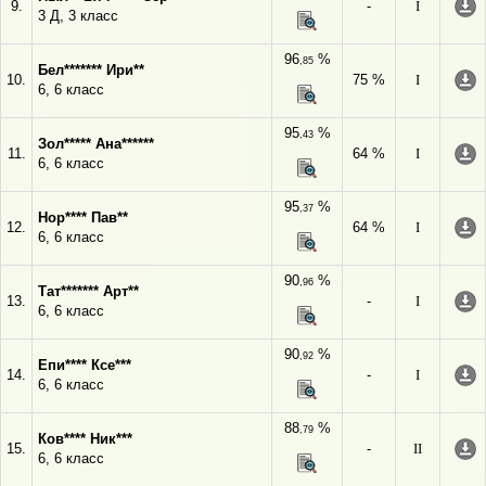
9.
-
I
3 Д, 3 класс
96
%
,85
Бел******* Ири**
10.
75 %
I
6, 6 класс
95
%
,43
Зол***** Ана******
11.
64 %
I
6, 6 класс
95
%
,37
Нор**** Пав**
12.
64 %
I
6, 6 класс
90
%
,96
Тат******* Арт**
13.
-
I
6, 6 класс
90
%
,92
Епи**** Ксе***
14.
-
I
6, 6 класс
88
%
,79
Ков**** Ник***
15.
-
II
6, 6 класс