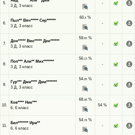
Авд******* Алё** Дми*******
5.
-
3 Д, 3 класс
60
%
,4
Пыл** Вяч***** Сер******
6.
-
3 Д, 3 класс
59
%
,65
Дон***** Вио***** Ден******
7.
-
3 Д, 3 класс
56
%
,15
Поп*** Али** Мих*******
8.
-
3 Д, 3 класс
54
%
,95
Гур*** Дми**** Дми*******
9.
-
3 Д, 3 класс
68
%
,46
Ков**** Ник***
10.
54 %
6, 6 класс
54
%
,78
Бел******* Ири**
11.
-
6, 6 класс