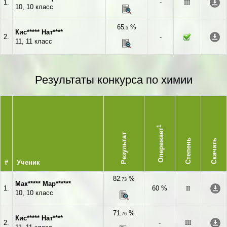
1.
-
III
10, 10 класс
65
%
,5
Кис***** Нат****
2.
-
11, 11 класс
Результаты конкурса по химии
1
Опережает
Результат
Степень
Скачать
#
Ученик
82
%
,73
Мак***** Мар******
1.
60 %
II
10, 10 класс
71
%
,76
Кис***** Нат****
2.
-
III