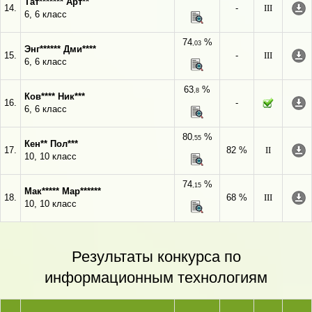
Тат******* Арт**
14.
-
III
6, 6 класс
74
%
,03
Энг****** Дми****
15.
-
III
6, 6 класс
63
%
,8
Ков**** Ник***
16.
-
6, 6 класс
80
%
,55
Кен** Пол***
17.
82 %
II
10, 10 класс
74
%
,15
Мак***** Мар******
18.
68 %
III
10, 10 класс
Результаты конкурса по
информационным технологиям