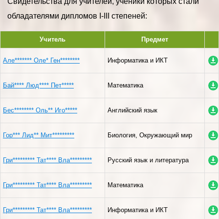
Свидетельства для учителей, ученики которых стали
обладателями дипломов I-III степеней:
Учитель
Предмет
Але******* Оле* Ген********
Информатика и ИКТ
Бай**** Люд**** Пет*****
Математика
Бес******** Оль** Иго*****
Английский язык
Гор*** Лид** Мит*********
Биология, Окружающий мир
Гри********* Тат**** Вла*********
Русский язык и литература
Гри********* Тат**** Вла*********
Математика
Гри********* Тат**** Вла*********
Информатика и ИКТ