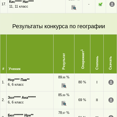
Кис***** Нат****
17.
-
11, 11 класс
Результаты конкурса по географии
1
Опережает
Результат
Степень
Скачать
#
Ученик
89
%
,88
Нор**** Пав**
1.
80 %
I
6, 6 класс
85
%
,89
Зол***** Ана******
2.
69 %
II
6, 6 класс
78
%
,97
Бел******* Ири**