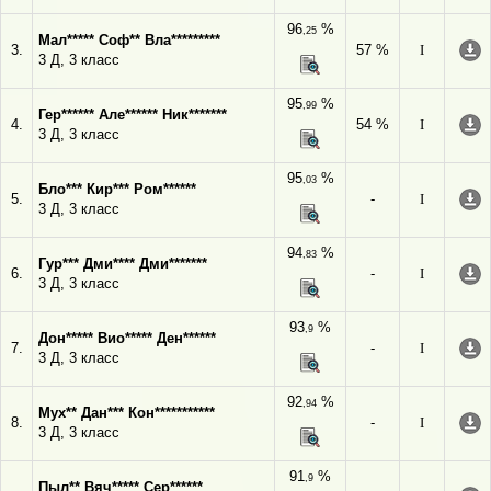
96
%
,25
Мал***** Соф** Вла*********
3.
57 %
I
3 Д, 3 класс
95
%
,99
Гер****** Але****** Ник*******
4.
54 %
I
3 Д, 3 класс
95
%
,03
Бло*** Кир*** Ром******
5.
-
I
3 Д, 3 класс
94
%
,83
Гур*** Дми**** Дми*******
6.
-
I
3 Д, 3 класс
93
%
,9
Дон***** Вио***** Ден******
7.
-
I
3 Д, 3 класс
92
%
,94
Мух** Дан*** Кон***********
8.
-
I
3 Д, 3 класс
91
%
,9
Пыл** Вяч***** Сер******