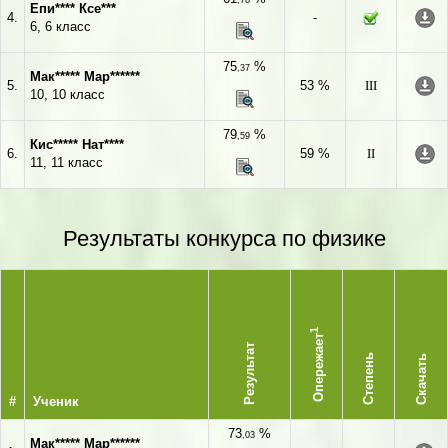
,78
Епи**** Ксе***
4.
-
6, 6 класс
75
%
,37
Мак***** Мар******
5.
53 %
III
10, 10 класс
79
%
,59
Кис***** Нат****
6.
59 %
II
11, 11 класс
Результаты конкурса по физике
1
Опережает
Результат
Степень
Скачать
#
Ученик
73
%
,03
Мак***** Мар******