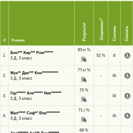
1
Опережает
Результат
Степень
Скачать
#
Ученик
83
%
,85
Бло*** Кир*** Ром******
1.
52 %
II
3 Д, 3 класс
77
%
,83
Мух** Дан*** Кон***********
2.
-
III
3 Д, 3 класс
73 %
Гер****** Але****** Ник*******
3.
-
III
3 Д, 3 класс
71
%
,3
Мал***** Соф** Вла*********
4.
-
III
3 Д, 3 класс
69 %