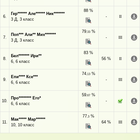
88 %
Гер****** Але****** Ник*******
6.
-
II
3 Д, 3 класс
79
%
,33
Поп*** Али** Мих*******
7.
-
III
3 Д, 3 класс
83 %
Бел******* Ири**
8.
56 %
II
6, 6 класс
74
%
,13
Епи**** Ксе***
9.
-
III
6, 6 класс
59
%
,67
Про******** Его*
10.
-
6, 6 класс
77
%
,3
Мак***** Мар******
11.
64 %
III
10, 10 класс