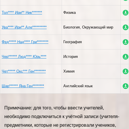
Тол**** Ири** Ник*******
Физика
Ува**** Ири** Але**********
Биология, Окружающий мир
Фед***** Над**** Гри********
География
Чер****** Люд**** Юрь****
История
Чет***** Окс*** Ген********
Химия
Шар****** Яна Ген********
Английский язык
Примечание: для того, чтобы ввести учителей,
необходимо подключиться к учётной записи (учителя-
предметники, которые не регистрировали учеников,