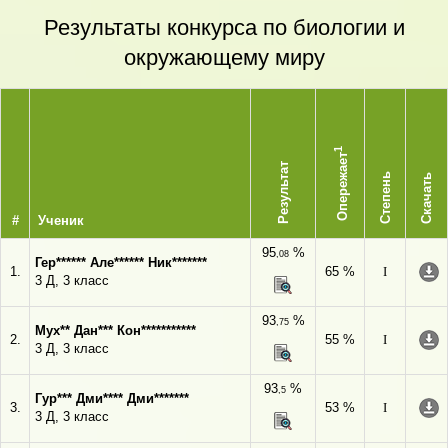
Результаты конкурса по биологии и
окружающему миру
1
Опережает
Результат
Степень
Скачать
#
Ученик
95
%
,08
Гер****** Але****** Ник*******
1.
65 %
I
3 Д, 3 класс
93
%
,75
Мух** Дан*** Кон***********
2.
55 %
I
3 Д, 3 класс
93
%
,5
Гур*** Дми**** Дми*******
3.
53 %
I
3 Д, 3 класс