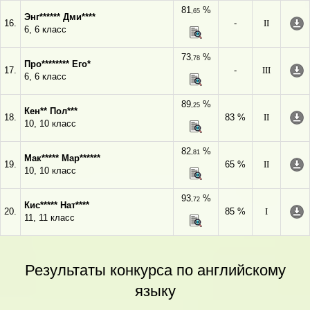
81
%
,65
Энг****** Дми****
16.
-
II
6, 6 класс
73
%
,78
Про******** Его*
17.
-
III
6, 6 класс
89
%
,25
Кен** Пол***
18.
83 %
II
10, 10 класс
82
%
,81
Мак***** Мар******
19.
65 %
II
10, 10 класс
93
%
,72
Кис***** Нат****
20.
85 %
I
11, 11 класс
Результаты конкурса по английскому
языку