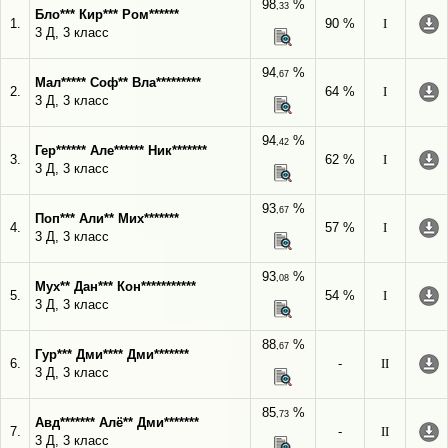
98
%
,33
Бло*** Кир*** Ром******
1.
90 %
I
3 Д, 3 класс
94
%
,67
Мал***** Соф** Вла*********
2.
64 %
I
3 Д, 3 класс
94
%
,42
Гер****** Але****** Ник*******
3.
62 %
I
3 Д, 3 класс
93
%
,67
Поп*** Али** Мих*******
4.
57 %
I
3 Д, 3 класс
93
%
,08
Мух** Дан*** Кон***********
5.
54 %
I
3 Д, 3 класс
88
%
,67
Гур*** Дми**** Дми*******
6.
-
II
3 Д, 3 класс
85
%
,73
Авд******* Алё** Дми*******
7.
-
II
3 Д, 3 класс