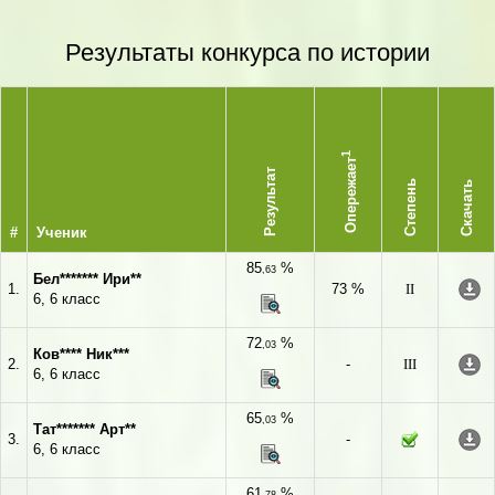
Результаты конкурса по истории
1
Опережает
Результат
Степень
Скачать
#
Ученик
85
%
,63
Бел******* Ири**
1.
73 %
II
6, 6 класс
72
%
,03
Ков**** Ник***
2.
-
III
6, 6 класс
65
%
,03
Тат******* Арт**
3.
-
6, 6 класс
61
%