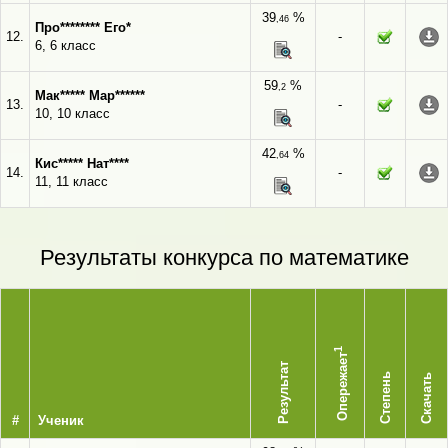
39
%
,46
Про******** Его*
12.
-
6, 6 класс
59
%
,2
Мак***** Мар******
13.
-
10, 10 класс
42
%
,64
Кис***** Нат****
14.
-
11, 11 класс
Результаты конкурса по математике
1
Опережает
Результат
Степень
Скачать
#
Ученик