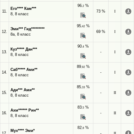
96
%
,2
Его**** Кам***
11.
73 %
I
8, 8 класс
95
%
,42
Эми*** Гид*********
12.
69 %
I
8а, 8 класс
90
%
,4
Куз***** Дан***
13.
-
I
8, 8 класс
89
%
,92
Саб***** Ами**
14.
-
I
8, 8 класс
85
%
,33
Ади*** Ами**
15.
-
II
8, 8 класс
83
%
,5
Ахм****** Рин**
16.
-
II
8, 8 класс
82
%
,8
Мух**** Эми*
17.
-
II