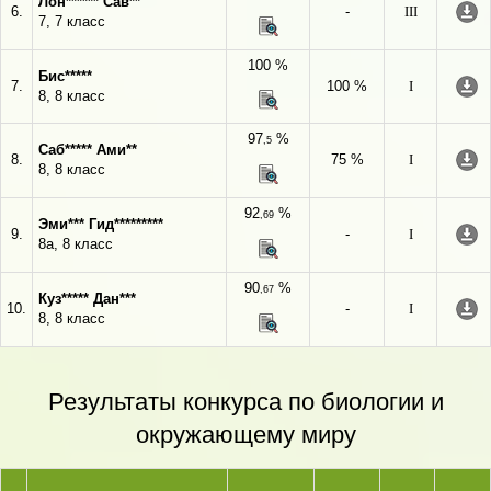
Лон****** Сав**
6.
-
III
7, 7 класс
100 %
Бис*****
7.
100 %
I
8, 8 класс
97
%
,5
Саб***** Ами**
8.
75 %
I
8, 8 класс
92
%
,69
Эми*** Гид*********
9.
-
I
8а, 8 класс
90
%
,67
Куз***** Дан***
10.
-
I
8, 8 класс
Результаты конкурса по биологии и
окружающему миру