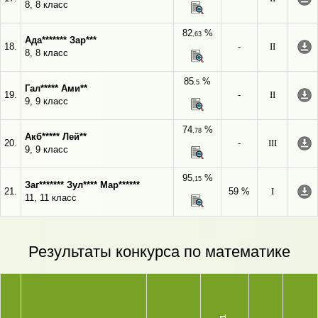
8, 8 класс
82
%
,63
Ада******* Зар***
18.
-
II
8, 8 класс
85
%
,5
Гал***** Ами**
19.
-
II
9, 9 класс
74
%
,78
Акб***** Лей**
20.
-
III
9, 9 класс
95
%
,15
Заг******* Зул**** Мар******
21.
59 %
I
11, 11 класс
Результаты конкурса по математике
1