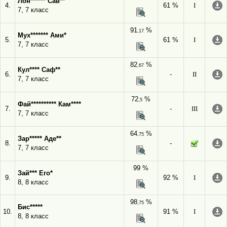
Лон****** Сав**
4.
61 %
I
7, 7 класс
91
%
,17
Мух******* Ами*
5.
61 %
I
7, 7 класс
82
%
,67
Кул**** Саф**
6.
-
II
7, 7 класс
72
%
,5
Фай********** Кам****
7.
-
III
7, 7 класс
64
%
,75
Зар***** Аде**
8.
-
7, 7 класс
99 %
Зай*** Его*
9.
92 %
I
8, 8 класс
98
%
,75
Бис*****
10.
91 %
I
8, 8 класс