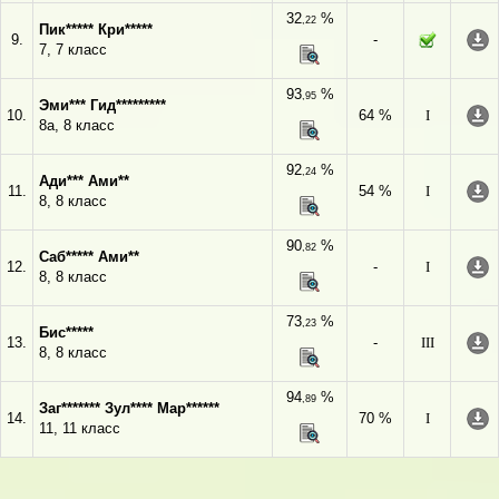
32
%
,22
Пик***** Кри*****
9.
-
7, 7 класс
93
%
,95
Эми*** Гид*********
10.
64 %
I
8а, 8 класс
92
%
,24
Ади*** Ами**
11.
54 %
I
8, 8 класс
90
%
,82
Саб***** Ами**
12.
-
I
8, 8 класс
73
%
,23
Бис*****
13.
-
III
8, 8 класс
94
%
,89
Заг******* Зул**** Мар******
14.
70 %
I
11, 11 класс