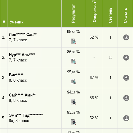
1
Опережает
Результат
Степень
Скачать
#
Ученик
95
%
,58
Лон****** Сав**
1.
62 %
I
7, 7 класс
86
%
,33
Нур*** Аль****
2.
-
II
7, 7 класс
95
%
,83
Бис*****
3.
67 %
I
8, 8 класс
94
%
,17
Саб***** Ами**
4.
56 %
I
8, 8 класс
93
%
,33
Эми*** Гид*********
5.
52 %
I
8а, 8 класс
71
%