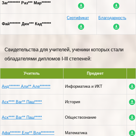
Заг******** Раз*** Мар******
Сертификат
Благодарность
Фай******* Дин*** Кад******
Свидетельства для учителей, ученики которых стали
обладателями дипломов I-III степеней:
Учитель
Предмет
Анд******* Али** Але*******
Информатика и ИКТ
Аск**** Ваг** Паш*****
История
Аск**** Ваг** Паш*****
Обществознание
Афа******* Еле** Вла*********
Математика