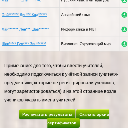
Фаз******** Эль**** Рус*******
Русский язык и литература
Фай******* Дин*** Кад******
Английский язык
Хай******* Лен*** Шав*******
Информатика и ИКТ
Шак***** Гул**** Зин*******
Биология, Окружающий мир
Примечание: для того, чтобы ввести учителей,
необходимо подключиться к учётной записи (учителя-
предметники, которые не регистрировали учеников,
могут зарегистрироваться) и на этой странице возле
учеников указать имена учителей.
Распечатать результаты
Скачать архив
сертификатов