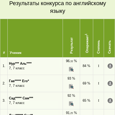
Результаты конкурса по английскому
языку
1
Опережает
Результат
Степень
Скачать
#
Ученик
96
%
,33
Нур*** Аль****
1.
84 %
I
7, 7 класс
93 %
Гав***** Его*
2.
69 %
I
7, 7 класс
92 %
Сад***** Сам***
3.
65 %
I
7, 7 класс
91
%
,25