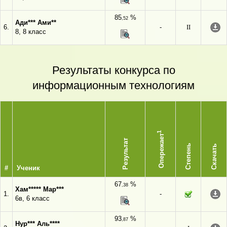
85
%
,52
Ади*** Ами**
6.
-
II
8, 8 класс
Результаты конкурса по
информационным технологиям
1
Опережает
Результат
Степень
Скачать
#
Ученик
67
%
,38
Хам***** Мар***
1.
-
6в, 6 класс
93
%
,87
Нур*** Аль****