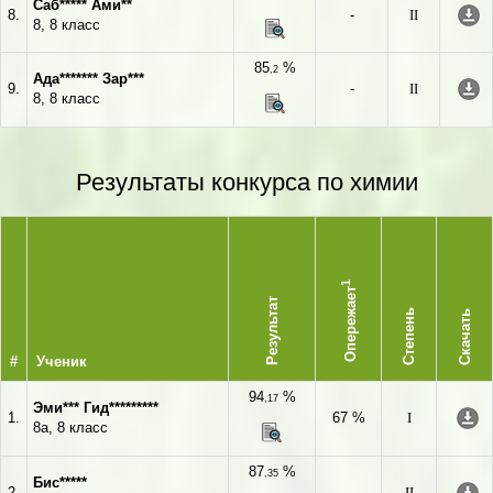
Саб***** Ами**
8.
-
II
8, 8 класс
85
%
,2
Ада******* Зар***
9.
-
II
8, 8 класс
Результаты конкурса по химии
1
Опережает
Результат
Степень
Скачать
#
Ученик
94
%
,17
Эми*** Гид*********
1.
67 %
I
8а, 8 класс
87
%
,35
Бис*****
2.
-
II