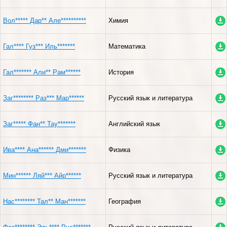
Вол***** Дар** Але**********
Химия
Гал**** Гуз*** Иль*******
Математика
Гал******* Али** Рам******
История
Заг******** Раз*** Мар******
Русский язык и литература
Заг***** Фан** Тау*******
Английский язык
Ива**** Ана****** Дми*******
Физика
Мин****** Ляй*** Айр******
Русский язык и литература
Нас******** Тал** Ман*******
География