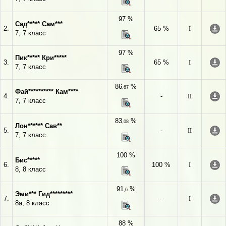
97 %
Сад***** Сам***
2.
65 %
I
7, 7 класс
97 %
Пик***** Кри*****
3.
65 %
I
7, 7 класс
86
%
,67
Фай********** Кам****
4.
-
II
7, 7 класс
83
%
,08
Лон****** Сав**
5.
-
II
7, 7 класс
100 %
Бис*****
6.
100 %
I
8, 8 класс
91
%
,6
Эми*** Гид*********
7.
-
I
8а, 8 класс
88 %