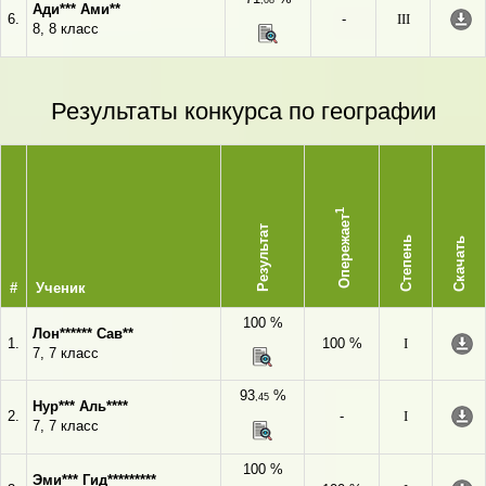
,08
Ади*** Ами**
6.
-
III
8, 8 класс
Результаты конкурса по географии
1
Опережает
Результат
Степень
Скачать
#
Ученик
100 %
Лон****** Сав**
1.
100 %
I
7, 7 класс
93
%
,45
Нур*** Аль****
2.
-
I
7, 7 класс
100 %
Эми*** Гид*********