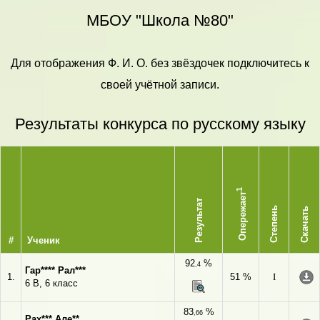
МБОУ "Школа №80"
Для отображения Ф. И. О. без звёздочек подключитесь к
своей учётной записи.
Результаты конкурса по русскому языку
1
Опережает
Результат
Степень
Скачать
#
Ученик
92
%
,4
Гар**** Рал***
1.
51 %
I
6 В, 6 класс
83
%
,66
Рах*** Але**