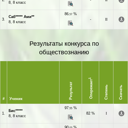
8, 8 класс
86
%
,57
Саб***** Ами**
3.
-
II
8, 8 класс
Результаты конкурса по
обществознанию
1
Опережает
Результат
Степень
Скачать
#
Ученик
97
%
,55
Бис*****
1.
82 %
I
8, 8 класс
90
%
,03