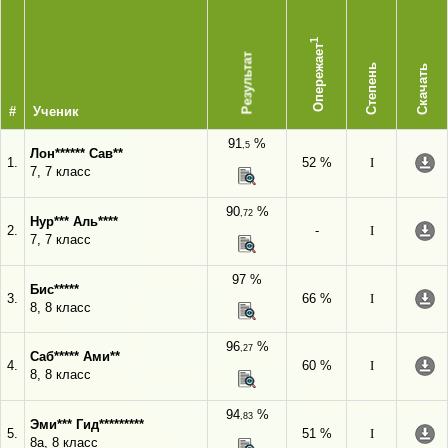
1
Опережает
Результат
Степень
Скачать
#
Ученик
91
%
,5
Лон****** Сав**
1.
52 %
I
7, 7 класс
90
%
,72
Нур*** Аль****
2.
-
I
7, 7 класс
97 %
Бис*****
3.
66 %
I
8, 8 класс
96
%
,27
Саб***** Ами**
4.
60 %
I
8, 8 класс
94
%
,83
Эми*** Гид*********
5.
51 %
I
8а, 8 класс