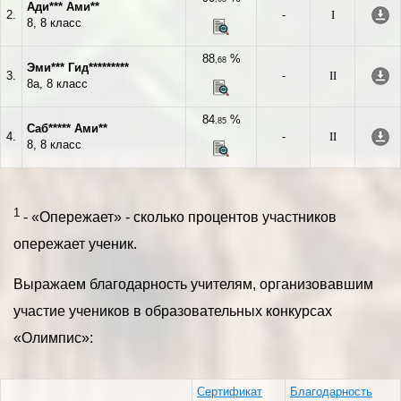
Ади*** Ами**
2.
-
I
8, 8 класс
88
%
,68
Эми*** Гид*********
3.
-
II
8а, 8 класс
84
%
,85
Саб***** Ами**
4.
-
II
8, 8 класс
1
- «Опережает» - сколько процентов участников
опережает ученик.
Выражаем благодарность учителям, организовавшим
участие учеников в образовательных конкурсах
«Олимпис»:
Сертификат
Благодарность