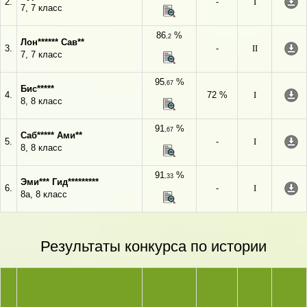
2.
-
I
7, 7 класс
86
%
,2
Лон****** Сав**
3.
-
II
7, 7 класс
95
%
,67
Бис*****
4.
72 %
I
8, 8 класс
91
%
,67
Саб***** Ами**
5.
-
I
8, 8 класс
91
%
,33
Эми*** Гид*********
6.
-
I
8а, 8 класс
Результаты конкурса по истории