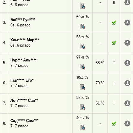
2.
-
II
6, 6 класс
69
%
,41
Баб*** Гус****
3.
-
6в, 6 класс
58
%
,79
Хам***** Мар***
4.
-
6в, 6 класс
97
%
,61
Нур*** Аль****
5.
88 %
I
7, 7 класс
95
%
,2
Гав***** Его*
6.
70 %
I
7, 7 класс
92
%
,22
Лон****** Сав**
7.
51 %
I
7, 7 класс
40
%
,17
Сад***** Сам***
8.
-
7, 7 класс