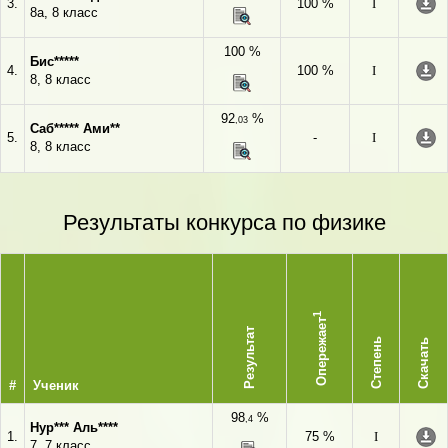
3.
100 %
I
8а, 8 класс
100 %
Бис*****
4.
100 %
I
8, 8 класс
92
%
,03
Саб***** Ами**
5.
-
I
8, 8 класс
Результаты конкурса по физике
1
Опережает
Результат
Степень
Скачать
#
Ученик
98
%
,4
Нур*** Аль****
1.
75 %
I
7, 7 класс