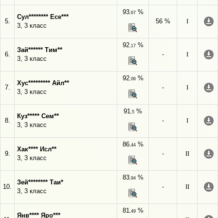
93
%
,67
Сул******** Есе***
5.
56 %
I
3, 3 класс
92
%
,17
Зай****** Тим**
6.
-
I
3, 3 класс
92
%
,06
Хус********* Айл**
7.
-
I
3, 3 класс
91
%
,5
Куз***** Сем**
8.
-
I
3, 3 класс
86
%
,44
Хак**** Исл**
9.
-
II
3, 3 класс
83
%
,94
Зей******** Таи*
10.
-
II
3, 3 класс
81
%
,49
Янв**** Яро***