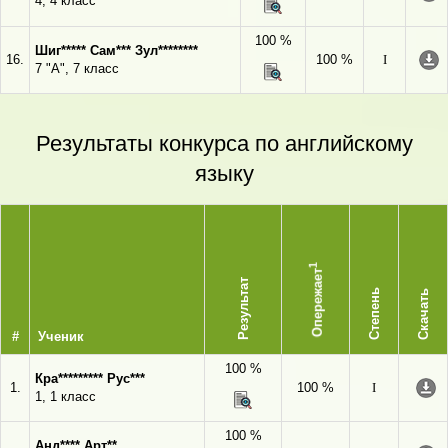
4, 4 класс
100 %
Шиг***** Сам*** Зул********
16.
100 %
I
7 "А", 7 класс
Результаты конкурса по английскому
языку
1
Опережает
Результат
Степень
Скачать
#
Ученик
100 %
Кра********* Рус***
1.
100 %
I
1, 1 класс
100 %
Анд**** Арт**