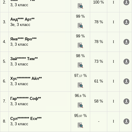
2.
100 %
I
3, 3 класс
99 %
Анд**** Арт**
3.
78 %
I
3е, 3 класс
99 %
Янв**** Яро***
4.
78 %
I
3, 3 класс
98 %
Зай****** Тим**
5.
73 %
I
3, 3 класс
97
%
,17
Хус********* Айл**
6.
61 %
I
3, 3 класс
96
%
,8
Гар******** Соф**
7.
58 %
I
3, 3 класс
95
%
,97
Сул******** Есе***
8.
-
I
3, 3 класс