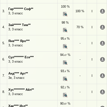
100 %
Гар******** Соф**
3.
100 %
I
3, 3 класс
98 %
Зай****** Тим**
4.
70 %
I
3, 3 класс
95
%
,8
Янв**** Яро***
5.
-
I
3, 3 класс
94
%
,47
Сул******** Есе***
6.
-
I
3, 3 класс
93
%
,4
Анд**** Арт**
7.
-
I
3е, 3 класс
92
%
,2
Хус********* Айл**
8.
-
I
3, 3 класс
90
%
,97
Хак**** Исл**