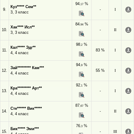
94
%
,17
Куз***** Сем**
9.
-
I
3, 3 класс
84
%
,94
Хак**** Исл**
10.
-
II
3, 3 класс
98
%
,2
Кал***** Эдг**
11.
83 %
I
4, 4 класс
94
%
,9
Зай********* Кам***
12.
55 %
I
4, 4 класс
92
%
,1
Кра********* Арт**
13.
-
I
4, 4 класс
87
%
,67
Сте****** Вик*****
14.
-
II
4, 4 класс
76
%
,3
Бик***** Эми***
15.
-
III