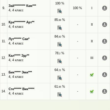
100 %
Зай********* Кам***
9.
100 %
I
4, 4 класс
85
%
,88
Кра********* Арт**
10.
-
II
4, 4 класс
84
%
,83
Лут****** Саи*
11.
-
II
4, 4 класс
78
%
,2
Кал***** Эдг**
12.
-
III
4, 4 класс
64
%
,21
Бик***** Эми***
13.
-
4, 4 класс
61
%
,95
Сте****** Вик*****
14.
-
4, 4 класс