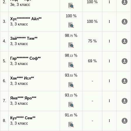
2.
100 %
I
3е, 3 класс
100 %
Хус********* Айл**
3.
100 %
I
3, 3 класс
98
%
,75
Зай****** Тим**
4.
75 %
I
3, 3 класс
98
%
,13
Гар******** Соф**
5.
69 %
I
3, 3 класс
93
%
,53
Хак**** Исл**
6.
-
I
3, 3 класс
93
%
,15
Янв**** Яро***
7.
-
I
3, 3 класс
91
%
,65
Куз***** Сем**
8.
-
I
3, 3 класс