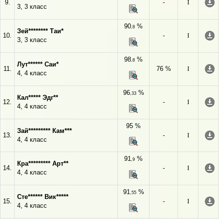
9.
-
I
3, 3 класс
90
%
,8
Зей******** Таи*
10.
-
I
3, 3 класс
98
%
,8
Лут****** Саи*
11.
76 %
I
4, 4 класс
96
%
,33
Кал***** Эдг**
12.
-
I
4, 4 класс
95 %
Зай********* Кам***
13.
-
I
4, 4 класс
91
%
,9
Кра********* Арт**
14.
-
I
4, 4 класс
91
%
,55
Сте****** Вик*****
15.
-
I
4, 4 класс