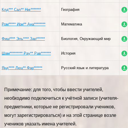
Клд*** Сал** Ниг*******
География
Ром***** Ири** Ана********
Математика
Фиш**** Эль**** Зар******
Биология, Окружающий мир
Шам********* Рау** Рав*******
История
Янд**** Люц** Фар******
Русский язык и литература
Примечание: для того, чтобы ввести учителей,
необходимо подключиться к учётной записи (учителя-
предметники, которые не регистрировали учеников,
могут зарегистрироваться) и на этой странице возле
учеников указать имена учителей.