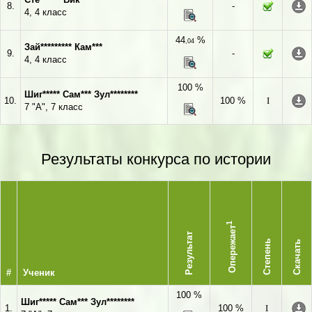
8.
-
4, 4 класс
44
%
,04
Зай********* Кам***
9.
-
4, 4 класс
100 %
Шиг***** Сам*** Зул********
10.
100 %
I
7 "А", 7 класс
Результаты конкурса по истории
1
Опережает
Результат
Степень
Скачать
#
Ученик
100 %
Шиг***** Сам*** Зул********
1.
100 %
I