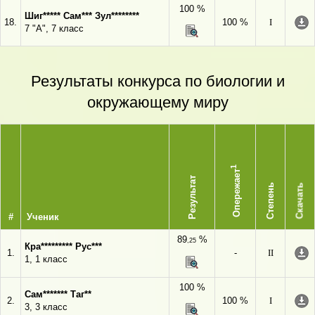
100 %
Шиг***** Сам*** Зул********
18.
100 %
I
7 "А", 7 класс
Результаты конкурса по биологии и
окружающему миру
1
Опережает
Результат
Степень
Скачать
#
Ученик
89
%
,25
Кра********* Рус***
1.
-
II
1, 1 класс
100 %
Сам******* Таг**
2.
100 %
I
3, 3 класс