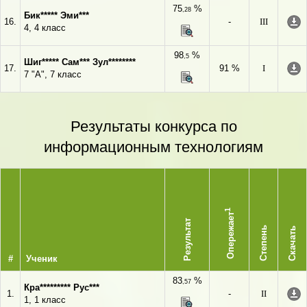
75
%
,28
Бик***** Эми***
16.
-
III
4, 4 класс
98
%
,5
Шиг***** Сам*** Зул********
17.
91 %
I
7 "А", 7 класс
Результаты конкурса по
информационным технологиям
1
Опережает
Результат
Степень
Скачать
#
Ученик
83
%
,57
Кра********* Рус***
1.
-
II
1, 1 класс