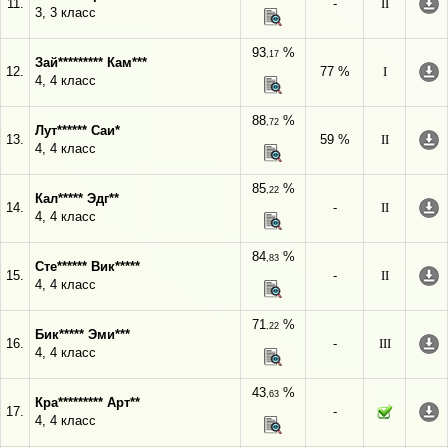
11.
-
II
3, 3 класс
93
%
,17
Зай********* Кам***
12.
77 %
I
4, 4 класс
88
%
,72
Лут****** Саи*
13.
59 %
II
4, 4 класс
85
%
,22
Кал***** Эдг**
14.
-
II
4, 4 класс
84
%
,83
Сте****** Вик*****
15.
-
II
4, 4 класс
71
%
,22
Бик***** Эми***
16.
-
III
4, 4 класс
43
%
,63
Кра********* Арт**
17.
-
4, 4 класс