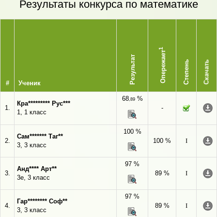
Результаты конкурса по математике
1
Опережает
Результат
Степень
Скачать
#
Ученик
68
%
,89
Кра********* Рус***
1.
-
1, 1 класс
100 %
Сам******* Таг**
2.
100 %
I
3, 3 класс
97 %
Анд**** Арт**
3.
89 %
I
3е, 3 класс
97 %
Гар******** Соф**
4.
89 %
I
3, 3 класс