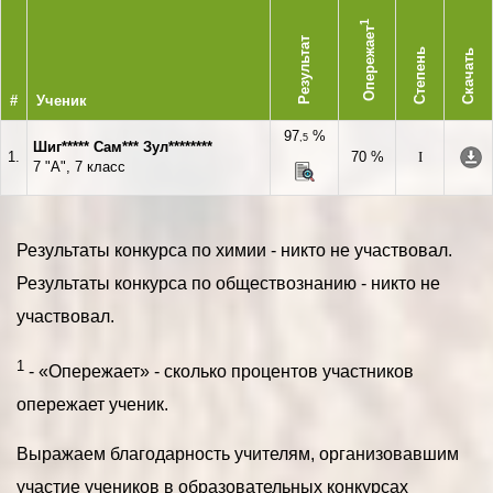
1
Опережает
Результат
Степень
Скачать
#
Ученик
97
%
,5
Шиг***** Сам*** Зул********
1.
70 %
I
7 "А", 7 класс
Результаты конкурса по химии - никто не участвовал.
Результаты конкурса по обществознанию - никто не
участвовал.
1
- «Опережает» - сколько процентов участников
опережает ученик.
Выражаем благодарность учителям, организовавшим
участие учеников в образовательных конкурсах