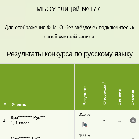
МБОУ "Лицей №177"
Для отображения Ф. И. О. без звёздочек подключитесь к
своей учётной записи.
Результаты конкурса по русскому языку
1
Опережает
Результат
Степень
Скачать
#
Ученик
85
%
,5
Кра********* Рус***
1.
-
II
1, 1 класс
100 %
Сам******* Таг**