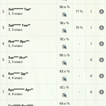
96
%
,89
Зей******** Таи*
2.
77 %
I
3, 3 класс
96
%
,8
Зай****** Тим**
3.
76 %
I
3, 3 класс
92
%
,8
Янв**** Яро***
4.
-
I
3, 3 класс
89
%
,13
Хак**** Исл**
5.
-
II
3, 3 класс
83
%
,24
Кал***** Эдг**
6.
-
II
4, 4 класс
82
%
,2
Кра********* Арт**
7.
-
II
4, 4 класс
64
%
,84
Сте****** Вик*****