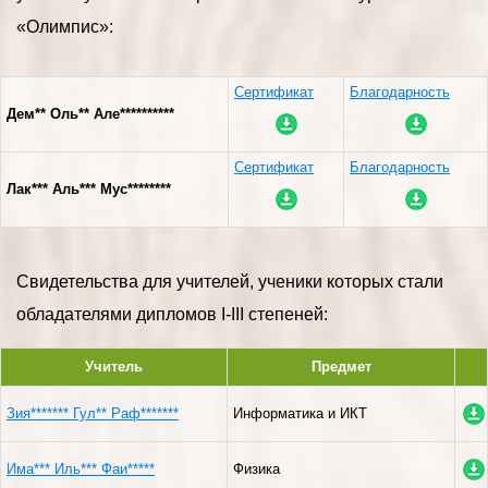
«Олимпис»:
Сертификат
Благодарность
Дем** Оль** Але**********
Сертификат
Благодарность
Лак*** Аль*** Мус********
Свидетельства для учителей, ученики которых стали
обладателями дипломов I-III степеней:
Учитель
Предмет
Зия******* Гул** Раф*******
Информатика и ИКТ
Има*** Иль*** Фаи*****
Физика