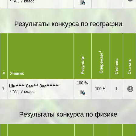
7 "А", 7 класс
Результаты конкурса по географии
1
Опережает
Результат
Степень
Скачать
#
Ученик
100 %
Шиг***** Сам*** Зул********
1.
100 %
I
7 "А", 7 класс
Результаты конкурса по физике