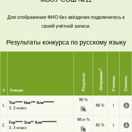
Для отображения ФИО без звёздочек подключитесь к
своей учётной записи.
Результаты конкурса по русскому языку
1
Опережает
Результат
Степень
Скачать
#
Ученик
99 %
Ток***** Ник*** Але*******
1.
88 %
I
3, 3 класс
98
%
,89
Гор***** Зла** Але**********
2.
82 %
I
3, 3 класс