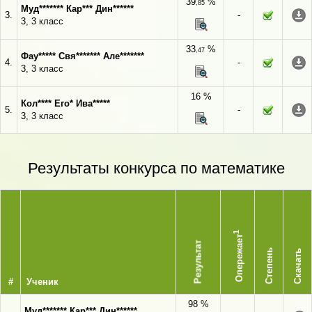
39
%
,85
Муд******* Кар*** Дин******
3.
-
3, 3 класс
33
%
,47
Фау***** Свя******* Але*******
4.
-
3, 3 класс
16 %
Кол**** Его* Ива*****
5.
-
3, 3 класс
Результаты конкурса по математике
1
Опережает
Результат
Степень
Скачать
#
Ученик
98 %
Муд******* Кар*** Дин******