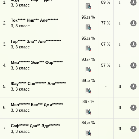
1.
89 %
I
3, 3 класс
96
%
,33
Ток***** Ник*** Але*******
2.
77 %
I
3, 3 класс
95
%
,33
Гор***** Зла** Але**********
3.
67 %
I
3, 3 класс
93
%
,67
Миа******* Эми*** Фар******
4.
57 %
I
3, 3 класс
89
%
,33
Фау***** Свя******* Але*******
5.
-
II
3, 3 класс
86
%
,5
Мел******* Ксе*** Дми*******
6.
-
II
3, 3 класс
84
%
,23
Саф****** Дан** Эду*******
7.
-
II
3, 3 класс