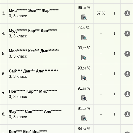
96
%
,38
Миа******* Эми*** Фар******
3.
57 %
I
3, 3 класс
94
%
,5
Муд******* Кар*** Дин******
4.
-
I
3, 3 класс
93
%
,67
Мел******* Ксе*** Дми*******
5.
-
I
3, 3 класс
93
%
,04
Саб**** Дан*** Але**********
6.
-
I
3, 3 класс
91
%
,78
Пон****** Кир*** Мих*******
7.
-
I
3, 3 класс
91
%
,22
Фау***** Свя******* Але*******
8.
-
I
3, 3 класс
84
%
,54
Кол**** Его* Ива*****