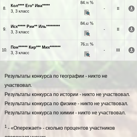
84
%
,76
Кол**** Его* Ива*****
8.
-
II
3, 3 класс
84
%
,42
Исх***** Рии** Иль*********
9.
-
II
3, 3 класс
76
%
,21
Пон****** Кир*** Мих*******
10.
-
III
3, 3 класс
Результаты конкурса по географии - никто не
участвовал.
Результаты конкурса по истории - никто не участвовал.
Результаты конкурса по физике - никто не участвовал.
Результаты конкурса по химии - никто не участвовал.
1
- «Опережает» - сколько процентов участников