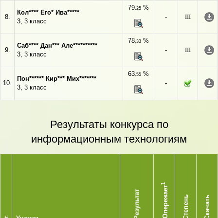
79
%
,25
Кол**** Его* Ива*****
8.
-
III
3, 3 класс
78
%
,33
Саб**** Дан*** Але**********
9.
-
III
3, 3 класс
63
%
,55
Пон****** Кир*** Мих*******
10.
-
3, 3 класс
Результаты конкурса по
информационным технологиям
1
Опережает
Результат
Степень
Скачать