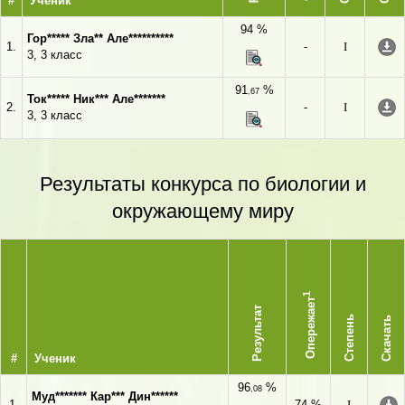
#
Ученик
94 %
Гор***** Зла** Але**********
1.
-
I
3, 3 класс
91
%
,67
Ток***** Ник*** Але*******
2.
-
I
3, 3 класс
Результаты конкурса по биологии и
окружающему миру
1
Опережает
Результат
Степень
Скачать
#
Ученик
96
%
,08
Муд******* Кар*** Дин******
1.
74 %
I