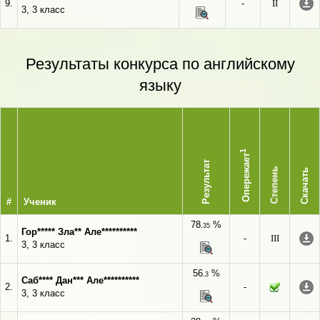
9.
-
II
3, 3 класс
Результаты конкурса по английскому
языку
1
Опережает
Результат
Степень
Скачать
#
Ученик
78
%
,35
Гор***** Зла** Але**********
1.
-
III
3, 3 класс
56
%
,3
Саб**** Дан*** Але**********
2.
-
3, 3 класс