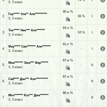
3, 3 класс
95
%
,08
Гор***** Зла** Але**********
2.
65 %
I
3, 3 класс
93
%
,53
Ток***** Ник*** Але*******
3.
53 %
I
3, 3 класс
91
%
,97
Фау***** Свя******* Але*******
4.
-
I
3, 3 класс
87
%
,98
Миа******* Эми*** Фар******
5.
-
II
3, 3 класс
87
%
,58
Саб**** Дан*** Але**********
6.
-
II
3, 3 класс
86
%
,56
Мел******* Ксе*** Дми*******
7.
-
II
3, 3 класс