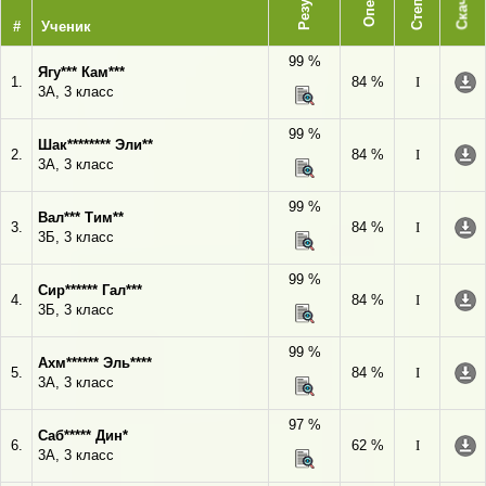
Степень
Скачать
#
Ученик
99 %
Ягу*** Кам***
1.
84 %
I
3А, 3 класс
99 %
Шак******** Эли**
2.
84 %
I
3А, 3 класс
99 %
Вал*** Тим**
3.
84 %
I
3Б, 3 класс
99 %
Сир****** Гал***
4.
84 %
I
3Б, 3 класс
99 %
Ахм****** Эль****
5.
84 %
I
3А, 3 класс
97 %
Саб***** Дин*
6.
62 %
I
3А, 3 класс