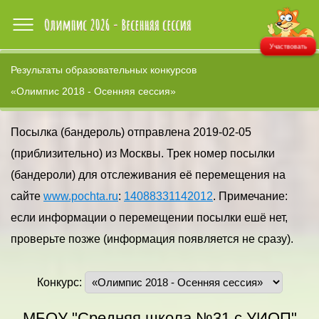
Участвовать
Результаты образовательных конкурсов
«Олимпис 2018 - Осенняя сессия»
Посылка (бандероль) отправлена 2019-02-05
(приблизительно) из Москвы. Трек номер посылки
(бандероли) для отслеживания её перемещения на
сайте
www.pochta.ru
:
14088331142012
. Примечание:
если информации о перемещении посылки ешё нет,
проверьте позже (информация появляется не сразу).
Конкурс:
МБОУ "Средняя школа №31 с УИОП"