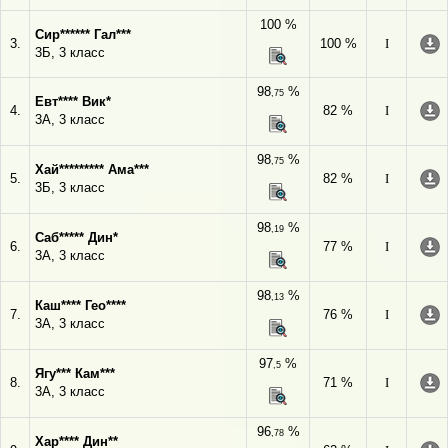
100 %
Сир****** Гал***
3.
100 %
I
3Б, 3 класс
98
%
,75
Евт**** Вик*
4.
82 %
I
3А, 3 класс
98
%
,75
Хай********* Ама***
5.
82 %
I
3Б, 3 класс
98
%
,19
Саб***** Дин*
6.
77 %
I
3А, 3 класс
98
%
,13
Каш**** Гео****
7.
76 %
I
3А, 3 класс
97
%
,5
Ягу*** Кам***
8.
71 %
I
3А, 3 класс
96
%
,78
Хар**** Дин**