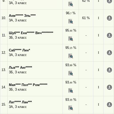
9.
62 %
I
3А, 3 класс
96
%
,7
Ахм****** Эль****
10.
61 %
I
3А, 3 класс
95
%
,44
Шуб*** Ека****** Вяч*********
11.
-
I
3Б, 3 класс
95
%
,15
Саб***** Лин*
12.
-
I
3А, 3 класс
93
%
,99
Льв*** Анг*****
13.
-
I
3Б, 3 класс
93
%
,44
Мая**** Пол*** Ром******
14.
-
I
3Б, 3 класс
93
%
,35
Лат***** Лан***
15.
-
I
3А, 3 класс