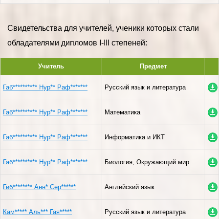
Свидетельства для учителей, ученики которых стали
обладателями дипломов I-III степеней:
Учитель
Предмет
Габ********** Нур** Раф*******
Русский язык и литература
Габ********** Нур** Раф*******
Математика
Габ********** Нур** Раф*******
Информатика и ИКТ
Габ********** Нур** Раф*******
Биология, Окружающий мир
Гиб******** Анн* Сер******
Английский язык
Кам***** Аль*** Гая*****
Русский язык и литература