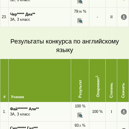
79
%
,56
Чер***** Диа**
23.
-
II
3А, 3 класс
Результаты конкурса по английскому
языку
1
Опережает
Результат
Степень
Скачать
#
Ученик
100 %
Фай******* Али**
1.
100 %
I
3А, 3 класс
93
%
,5
Сир****** Гал***