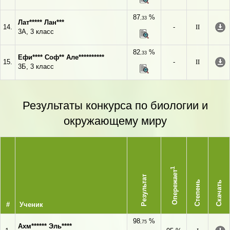
87
%
,33
Лат***** Лан***
14.
-
II
3А, 3 класс
82
%
,33
Ефи**** Соф** Але**********
15.
-
II
3Б, 3 класс
Результаты конкурса по биологии и
окружающему миру
1
Опережает
Результат
Степень
Скачать
#
Ученик
98
%
,75
Ахм****** Эль****