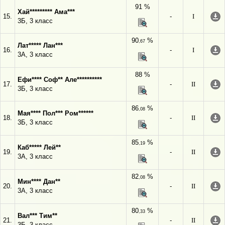
91 %
Хай********* Ама***
15.
-
I
3Б, 3 класс
90
%
,67
Лат***** Лан***
16.
-
I
3А, 3 класс
88 %
Ефи**** Соф** Але**********
17.
-
II
3Б, 3 класс
86
%
,08
Мая**** Пол*** Ром******
18.
-
II
3Б, 3 класс
85
%
,19
Каб***** Лей**
19.
-
II
3А, 3 класс
82
%
,08
Мин**** Дан**
20.
-
II
3А, 3 класс
80
%
,33
Вал*** Тим**
21.
-
II
3Б, 3 класс