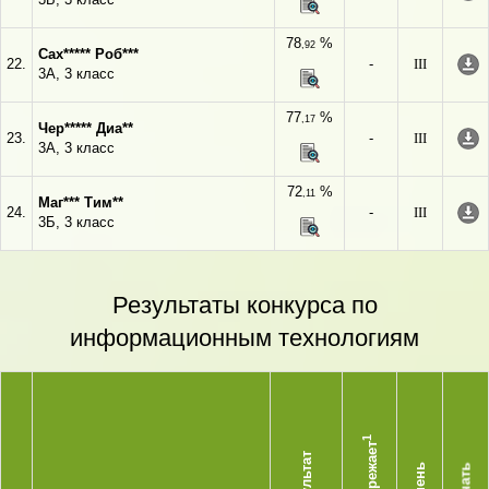
78
%
,92
Сах***** Роб***
22.
-
III
3А, 3 класс
77
%
,17
Чер***** Диа**
23.
-
III
3А, 3 класс
72
%
,11
Маг*** Тим**
24.
-
III
3Б, 3 класс
Результаты конкурса по
информационным технологиям
1
Опережает
Результат