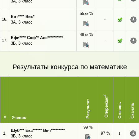
3А, 3 класс
55
%
,55
Евт**** Вик*
16.
-
3А, 3 класс
48
%
,65
Ефи**** Соф** Але**********
17.
-
3Б, 3 класс
Результаты конкурса по математике
1
Опережает
Результат
Степень
Скачать
#
Ученик
99 %
Шуб*** Ека****** Вяч*********
1.
97 %
I
3Б, 3 класс