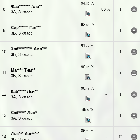
94
%
,86
Фай******* Али**
8.
63 %
I
3А, 3 класс
92
%
,53
Сир****** Гал***
9.
-
I
3Б, 3 класс
91
%
,42
Хай********* Ама***
10.
-
I
3Б, 3 класс
90
%
,86
Маг*** Тим**
11.
-
I
3Б, 3 класс
90
%
,48
Каб***** Лей**
12.
-
I
3А, 3 класс
89
%
,5
Саб***** Лин*
13.
-
I
3А, 3 класс
86
%
,23
Льв*** Анг*****
14.
-
II
3Б, 3 класс