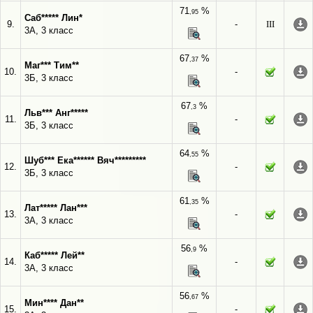
71
%
,95
Саб***** Лин*
9.
-
III
3А, 3 класс
67
%
,37
Маг*** Тим**
10.
-
3Б, 3 класс
67
%
,3
Льв*** Анг*****
11.
-
3Б, 3 класс
64
%
,55
Шуб*** Ека****** Вяч*********
12.
-
3Б, 3 класс
61
%
,35
Лат***** Лан***
13.
-
3А, 3 класс
56
%
,9
Каб***** Лей**
14.
-
3А, 3 класс
56
%
,67
Мин**** Дан**
15.
-