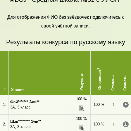
Для отображения ФИО без звёздочек подключитесь к
своей учётной записи.
Результаты конкурса по русскому языку
1
Опережает
Результат
Степень
Скачать
#
Ученик
100 %
Фай******* Али**
1.
100 %
I
3А, 3 класс
100 %
Шак******** Эли**
2.
100 %
I
3А, 3 класс