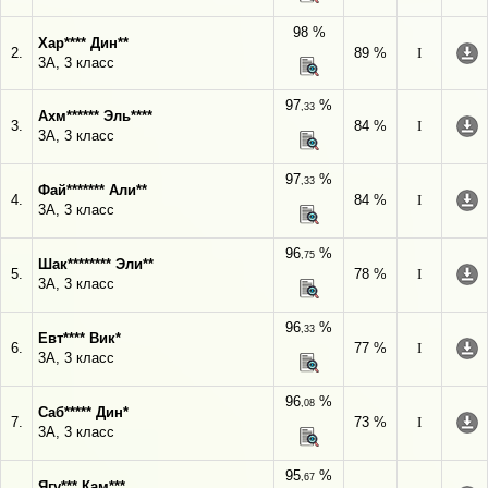
98 %
Хар**** Дин**
2.
89 %
I
3А, 3 класс
97
%
,33
Ахм****** Эль****
3.
84 %
I
3А, 3 класс
97
%
,33
Фай******* Али**
4.
84 %
I
3А, 3 класс
96
%
,75
Шак******** Эли**
5.
78 %
I
3А, 3 класс
96
%
,33
Евт**** Вик*
6.
77 %
I
3А, 3 класс
96
%
,08
Саб***** Дин*
7.
73 %
I
3А, 3 класс
95
%
,67
Ягу*** Кам***