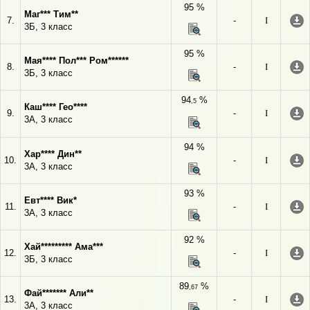
95 %
Маг*** Тим**
7.
-
I
3Б, 3 класс
95 %
Мая**** Пол*** Ром******
8.
-
I
3Б, 3 класс
94
%
,5
Каш**** Гео****
9.
-
I
3А, 3 класс
94 %
Хар**** Дин**
10.
-
I
3А, 3 класс
93 %
Евт**** Вик*
11.
-
I
3А, 3 класс
92 %
Хай********* Ама***
12.
-
I
3Б, 3 класс
89
%
,67
Фай******* Али**
13.
-
I
3А, 3 класс