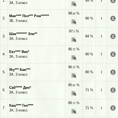
1.
95 %
I
3А, 3 класс
98
%
,08
Мая**** Пол*** Ром******
2.
90 %
I
3Б, 3 класс
97
%
,5
Шак******** Эли**
3.
84 %
I
3А, 3 класс
96
%
,75
Евт**** Вик*
4.
80 %
I
3А, 3 класс
96
%
,75
Ягу*** Кам***
5.
80 %
I
3А, 3 класс
95
%
,83
Саб***** Дин*
6.
71 %
I
3А, 3 класс
95
%
,75
Каш**** Гео****
7.
71 %
I
3А, 3 класс