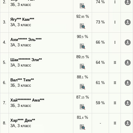
2.
74 %
I
3Б, 3 класс
92
%
,95
Ягу*** Кам***
3.
73 %
I
3А, 3 класс
90
%
,5
Ахм****** Эль****
4.
66 %
I
3А, 3 класс
89
%
,25
Шак******** Эли**
5.
64 %
II
3А, 3 класс
88
%
,1
Вал*** Тим**
6.
61 %
II
3Б, 3 класс
87
%
,15
Хай********* Ама***
7.
59 %
II
3Б, 3 класс
81
%
,4
Хар**** Дин**
8.
-
II
3А, 3 класс