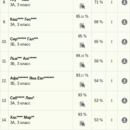
8.
71 %
I
3А, 3 класс
95
%
,33
Каш**** Гео****
9.
68 %
I
3А, 3 класс
95 %
Сир****** Гал***
10.
65 %
I
3Б, 3 класс
94
%
,19
Льв*** Анг*****
11.
59 %
I
3Б, 3 класс
93
%
,27
Афа******* Яна Евг*******
12.
54 %
I
3Б, 3 класс
93 %
Саб***** Лин*
13.
53 %
I
3А, 3 класс
93 %
Хас**** Мар**
14.
53 %
I
3А, 3 класс