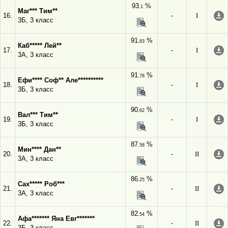
93
%
,1
Маг*** Тим**
16.
-
I
3Б, 3 класс
91
%
,83
Каб***** Лей**
17.
-
I
3А, 3 класс
91
%
,78
Ефи**** Соф** Але**********
18.
-
I
3Б, 3 класс
90
%
,62
Вал*** Тим**
19.
-
I
3Б, 3 класс
87
%
,58
Мин**** Дан**
20.
-
II
3А, 3 класс
86
%
,25
Сах***** Роб***
21.
-
II
3А, 3 класс
82
%
,54
Афа******* Яна Евг*******
22.
-
II
3Б, 3 класс