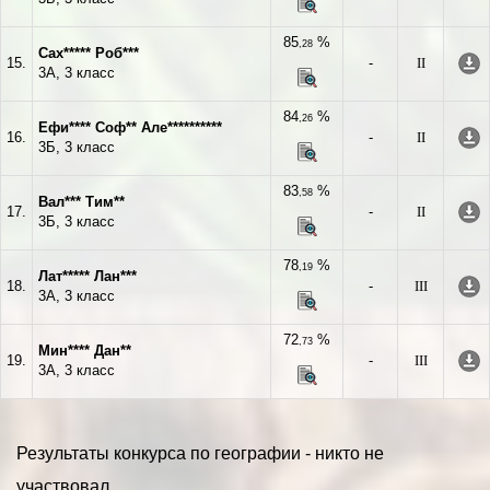
85
%
,28
Сах***** Роб***
15.
-
II
3А, 3 класс
84
%
,26
Ефи**** Соф** Але**********
16.
-
II
3Б, 3 класс
83
%
,58
Вал*** Тим**
17.
-
II
3Б, 3 класс
78
%
,19
Лат***** Лан***
18.
-
III
3А, 3 класс
72
%
,73
Мин**** Дан**
19.
-
III
3А, 3 класс
Результаты конкурса по географии - никто не
участвовал.