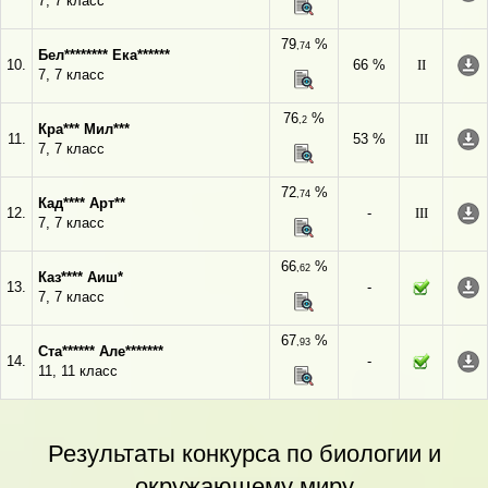
7, 7 класс
79
%
,74
Бел******** Ека******
10.
66 %
II
7, 7 класс
76
%
,2
Кра*** Мил***
11.
53 %
III
7, 7 класс
72
%
,74
Кад**** Арт**
12.
-
III
7, 7 класс
66
%
,62
Каз**** Аиш*
13.
-
7, 7 класс
67
%
,93
Ста****** Але*******
14.
-
11, 11 класс
Результаты конкурса по биологии и
окружающему миру