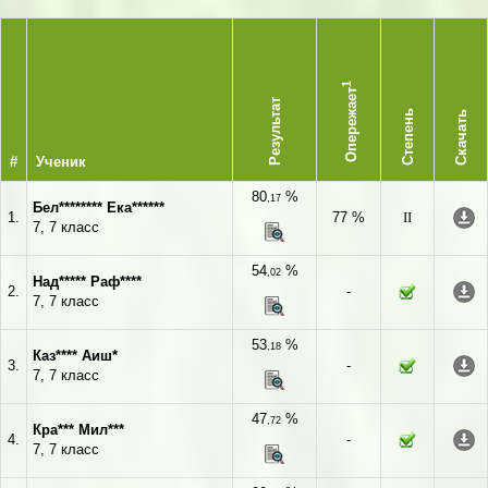
1
Опережает
Результат
Степень
Скачать
#
Ученик
80
%
,17
Бел******** Ека******
1.
77 %
II
7, 7 класс
54
%
,02
Над***** Раф****
2.
-
7, 7 класс
53
%
,18
Каз**** Аиш*
3.
-
7, 7 класс
47
%
,72
Кра*** Мил***
4.
-
7, 7 класс