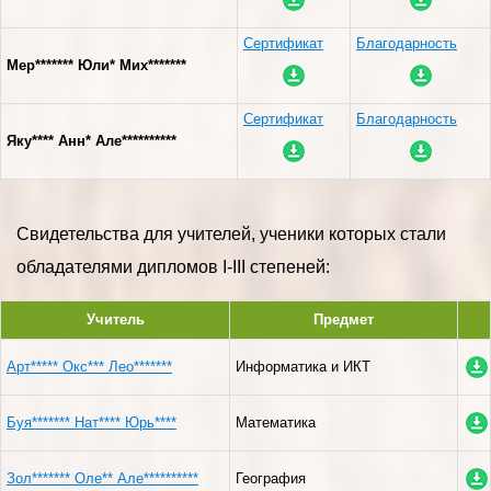
Сертификат
Благодарность
Мер******* Юли* Мих*******
Сертификат
Благодарность
Яку**** Анн* Але**********
Свидетельства для учителей, ученики которых стали
обладателями дипломов I-III степеней:
Учитель
Предмет
Арт***** Окс*** Лео*******
Информатика и ИКТ
Буя******* Нат**** Юрь****
Математика
Зол******* Оле** Але**********
География