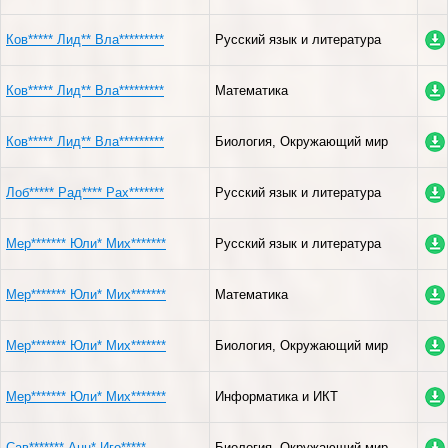
Ков***** Лид** Вла*********
Русский язык и литература
Ков***** Лид** Вла*********
Математика
Ков***** Лид** Вла*********
Биология, Окружающий мир
Лоб***** Рад**** Рах*******
Русский язык и литература
Мер******* Юли* Мих*******
Русский язык и литература
Мер******* Юли* Мих*******
Математика
Мер******* Юли* Мих*******
Биология, Окружающий мир
Мер******* Юли* Мих*******
Информатика и ИКТ
Сав******* Анн* Иго*****
Биология, Окружающий мир