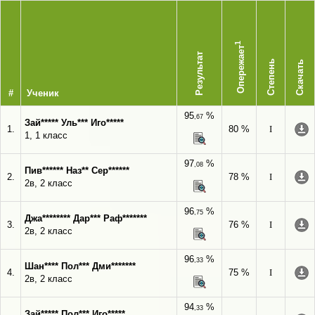
1
Опережает
Результат
Степень
Скачать
#
Ученик
95
%
,67
Зай***** Уль*** Иго*****
1.
80 %
I
1, 1 класс
97
%
,08
Пив****** Наз** Сер******
2.
78 %
I
2в, 2 класс
96
%
,75
Джа******** Дар*** Раф*******
3.
76 %
I
2в, 2 класс
96
%
,33
Шан**** Пол*** Дми*******
4.
75 %
I
2в, 2 класс
94
%
,33
Зай***** Пол*** Иго*****