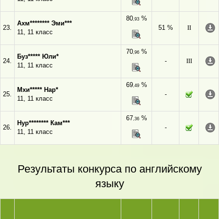
80
%
,93
Ахм******** Эми***
23.
51 %
II
11, 11 класс
70
%
,96
Буз***** Юли*
24.
-
III
11, 11 класс
69
%
,49
Мхи***** Нар*
25.
-
11, 11 класс
67
%
,36
Нур******** Кам***
26.
-
11, 11 класс
Результаты конкурса по английскому
языку