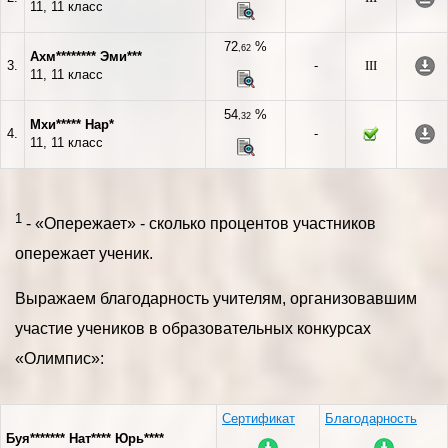
11, 11 класс
72
%
,62
Ахм******** Эми***
3.
-
III
11, 11 класс
54
%
,32
Мхи***** Нар*
4.
-
11, 11 класс
1
- «Опережает» - сколько процентов участников
опережает ученик.
Выражаем благодарность учителям, организовавшим
участие учеников в образовательных конкурсах
«Олимпис»:
Сертификат
Благодарность
Буя******* Нат**** Юрь****