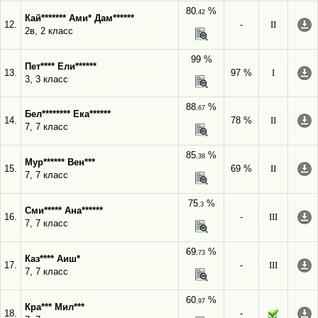
80
%
,42
Кай******* Ами* Дам******
12.
-
II
2в, 2 класс
99 %
Пет**** Ели******
13.
97 %
I
3, 3 класс
88
%
,67
Бел******** Ека******
14.
78 %
II
7, 7 класс
85
%
,38
Мур****** Вен***
15.
69 %
II
7, 7 класс
75
%
,3
Сми***** Ана******
16.
-
III
7, 7 класс
69
%
,73
Каз**** Аиш*
17.
-
III
7, 7 класс
60
%
,97
Кра*** Мил***
18.
-