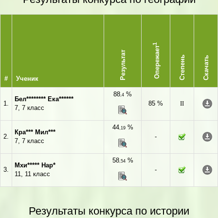
1
Опережает
Результат
Степень
Скачать
#
Ученик
88
%
,4
Бел******** Ека******
1.
85 %
II
7, 7 класс
44
%
,19
Кра*** Мил***
2.
-
7, 7 класс
58
%
,54
Мхи***** Нар*
3.
-
11, 11 класс
Результаты конкурса по истории