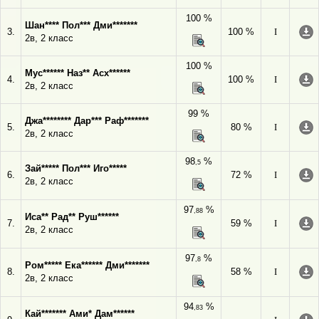
100 %
Шан**** Пол*** Дми*******
3.
100 %
I
2в, 2 класс
100 %
Мус****** Наз** Асх******
4.
100 %
I
2в, 2 класс
99 %
Джа******** Дар*** Раф*******
5.
80 %
I
2в, 2 класс
98
%
,5
Зай***** Пол*** Иго*****
6.
72 %
I
2в, 2 класс
97
%
,88
Иса** Рад** Руш******
7.
59 %
I
2в, 2 класс
97
%
,8
Ром***** Ека****** Дми*******
8.
58 %
I
2в, 2 класс
94
%
,83
Кай******* Ами* Дам******