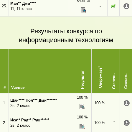
64
%
,54
Ман** Дми****
25.
-
11, 11 класс
Результаты конкурса по
информационным технологиям
1
Опережает
Результат
Степень
Скачать
#
Ученик
100 %
Шан**** Пол*** Дми*******
1.
100 %
I
2в, 2 класс
100 %
Иса** Рад** Руш******
2.
100 %
I
2в, 2 класс