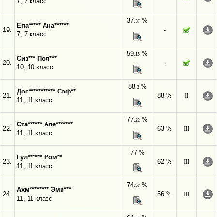
7, 7 класс
37
%
,37
Епа***** Ана******
19.
-
7, 7 класс
59
%
,15
Сиз*** Пол***
20.
-
10, 10 класс
88
%
,3
Дос*********** Соф**
21.
88 %
II
11, 11 класс
77
%
,22
Ста****** Але*******
22.
63 %
III
11, 11 класс
77 %
Гул****** Ром**
23.
62 %
III
11, 11 класс
74
%
,53
Ахм******** Эми***
24.
56 %
III
11, 11 класс