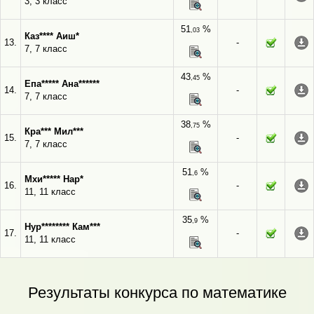
3, 3 класс
51
%
,03
Каз**** Аиш*
13.
-
7, 7 класс
43
%
,45
Епа***** Ана******
14.
-
7, 7 класс
38
%
,75
Кра*** Мил***
15.
-
7, 7 класс
51
%
,6
Мхи***** Нар*
16.
-
11, 11 класс
35
%
,9
Нур******** Кам***
17.
-
11, 11 класс
Результаты конкурса по математике