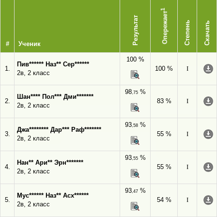
1
Опережает
Результат
Степень
Скачать
#
Ученик
100 %
Пив****** Наз** Сер******
1.
100 %
I
2в, 2 класс
98
%
,75
Шан**** Пол*** Дми*******
2.
83 %
I
2в, 2 класс
93
%
,58
Джа******** Дар*** Раф*******
3.
55 %
I
2в, 2 класс
93
%
,55
Нан** Ари** Эрн*******
4.
55 %
I
2в, 2 класс
93
%
,47
Мус****** Наз** Асх******
5.
54 %
I
2в, 2 класс