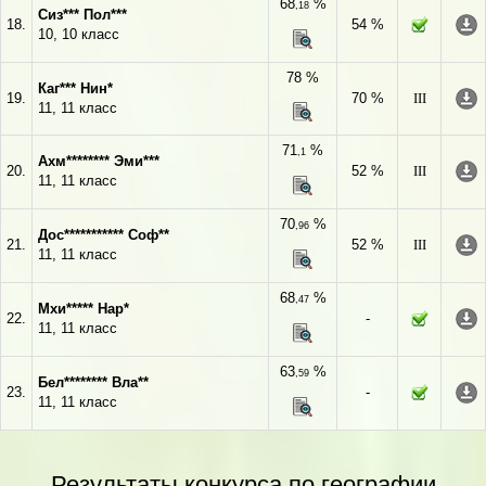
68
%
,18
Сиз*** Пол***
18.
54 %
10, 10 класс
78 %
Каг*** Нин*
19.
70 %
III
11, 11 класс
71
%
,1
Ахм******** Эми***
20.
52 %
III
11, 11 класс
70
%
,96
Дос*********** Соф**
21.
52 %
III
11, 11 класс
68
%
,47
Мхи***** Нар*
22.
-
11, 11 класс
63
%
,59
Бел******** Вла**
23.
-
11, 11 класс
Результаты конкурса по географии