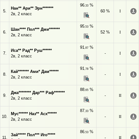
96
%
,33
Нан** Ари** Эрн*******
5.
60 %
I
2в, 2 класс
95
%
,53
Шан**** Пол*** Дми*******
6.
52 %
I
2в, 2 класс
91
%
,87
Иса** Рад** Руш******
7.
-
I
2в, 2 класс
91
%
,78
Кай******* Ами* Дам******
8.
-
I
2в, 2 класс
88
%
,65
Джа******** Дар*** Раф*******
9.
-
II
2в, 2 класс
87
%
,33
Мус****** Наз** Асх******
10.
-
II
2в, 2 класс
86
%
,53
Зай***** Пол*** Иго*****
11.
-
II