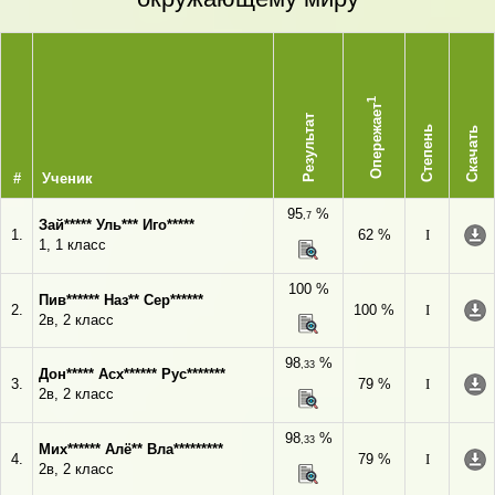
1
Опережает
Результат
Степень
Скачать
#
Ученик
95
%
,7
Зай***** Уль*** Иго*****
1.
62 %
I
1, 1 класс
100 %
Пив****** Наз** Сер******
2.
100 %
I
2в, 2 класс
98
%
,33
Дон***** Асх****** Рус*******
3.
79 %
I
2в, 2 класс
98
%
,33
Мих****** Алё** Вла*********
4.
79 %
I
2в, 2 класс