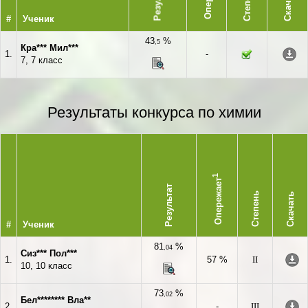
Степень
Скачать
#
Ученик
43
%
,5
Кра*** Мил***
1.
-
7, 7 класс
Результаты конкурса по химии
1
Опережает
Результат
Степень
Скачать
#
Ученик
81
%
,04
Сиз*** Пол***
1.
57 %
II
10, 10 класс
73
%
,02
Бел******** Вла**
2.
-
III