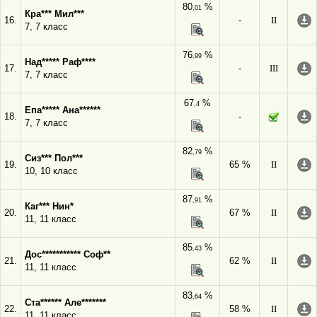
80
%
,01
Кра*** Мил***
16.
-
II
7, 7 класс
76
%
,99
Над***** Раф****
17.
-
III
7, 7 класс
67
%
,4
Епа***** Ана******
18.
-
7, 7 класс
82
%
,79
Сиз*** Пол***
19.
65 %
II
10, 10 класс
87
%
,91
Каг*** Нин*
20.
67 %
II
11, 11 класс
85
%
,43
Дос*********** Соф**
21.
62 %
II
11, 11 класс
83
%
,64
Ста****** Але*******
22.
58 %
II
11, 11 класс