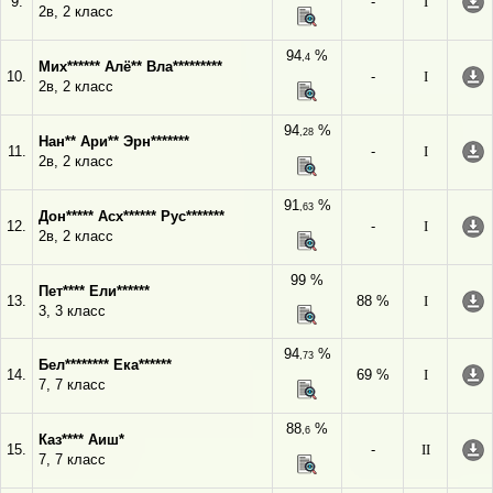
9.
-
I
2в, 2 класс
94
%
,4
Мих****** Алё** Вла*********
10.
-
I
2в, 2 класс
94
%
,28
Нан** Ари** Эрн*******
11.
-
I
2в, 2 класс
91
%
,63
Дон***** Асх****** Рус*******
12.
-
I
2в, 2 класс
99 %
Пет**** Ели******
13.
88 %
I
3, 3 класс
94
%
,73
Бел******** Ека******
14.
69 %
I
7, 7 класс
88
%
,6
Каз**** Аиш*
15.
-
II
7, 7 класс