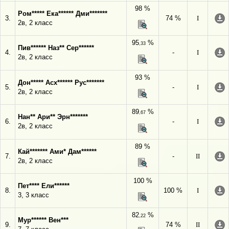
98 %
Ром***** Ека****** Дми*******
3.
74 %
I
2в, 2 класс
95
%
,33
Пив****** Наз** Сер******
4.
-
I
2в, 2 класс
93 %
Дон***** Асх****** Рус*******
5.
-
I
2в, 2 класс
89
%
,67
Нан** Ари** Эрн*******
6.
-
I
2в, 2 класс
89 %
Кай******* Ами* Дам******
7.
-
II
2в, 2 класс
100 %
Пет**** Ели******
8.
100 %
I
3, 3 класс
82
%
,22
Мур****** Вен***
9.
74 %
II