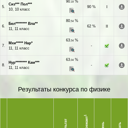
90
%
,18
Сиз*** Пол***
5.
90 %
I
10, 10 класс
80
%
,54
Бел******** Вла**
6.
62 %
II
11, 11 класс
63
%
,54
Мхи***** Нар*
7.
-
11, 11 класс
63
%
,04
Нур******** Кам***
8.
-
11, 11 класс
Результаты конкурса по физике
1
Опережает
Результат