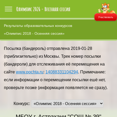
Участвовать
Результаты образовательных конкурсов
«Олимпис 2018 - Осенняя сессия»
Посылка (бандероль) отправлена 2019-01-28
(приблизительно) из Москвы. Трек номер посылки
(бандероли) для отслеживания её перемещения на
сайте
www.pochta.ru
:
14088331104294
. Примечание:
если информации о перемещении посылки ешё нет,
проверьте позже (информация появляется не сразу).
Конкурс:
МБОУ г. Астрахани "СОШ № 39"