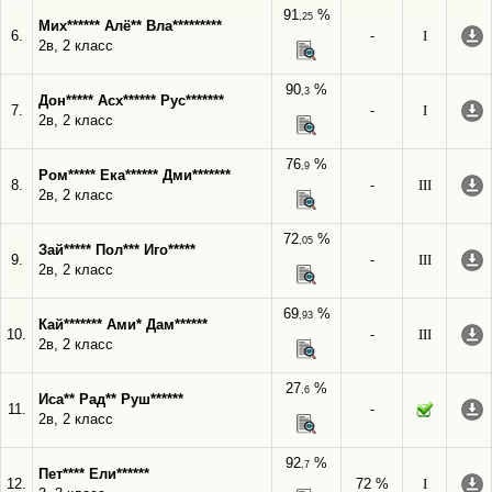
91
%
,25
Мих****** Алё** Вла*********
6.
-
I
2в, 2 класс
90
%
,3
Дон***** Асх****** Рус*******
7.
-
I
2в, 2 класс
76
%
,9
Ром***** Ека****** Дми*******
8.
-
III
2в, 2 класс
72
%
,05
Зай***** Пол*** Иго*****
9.
-
III
2в, 2 класс
69
%
,93
Кай******* Ами* Дам******
10.
-
III
2в, 2 класс
27
%
,6
Иса** Рад** Руш******
11.
-
2в, 2 класс
92
%
,7
Пет**** Ели******
12.
72 %
I