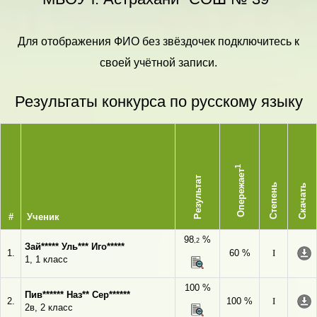
Для отображения ФИО без звёздочек подключитесь к
своей учётной записи.
Результаты конкурса по русскому языку
1
Опережает
Результат
Степень
Скачать
#
Ученик
98
%
,2
Зай***** Уль*** Иго*****
1.
60 %
I
1, 1 класс
100 %
Пив****** Наз** Сер******
2.
100 %
I
2в, 2 класс