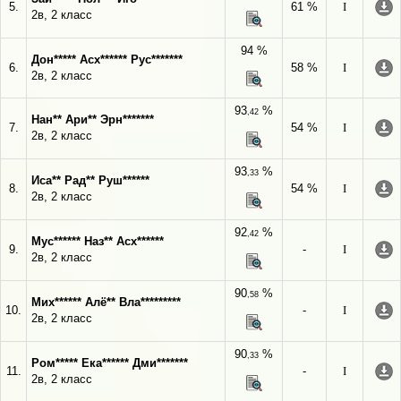
5.
61 %
I
2в, 2 класс
94 %
Дон***** Асх****** Рус*******
6.
58 %
I
2в, 2 класс
93
%
,42
Нан** Ари** Эрн*******
7.
54 %
I
2в, 2 класс
93
%
,33
Иса** Рад** Руш******
8.
54 %
I
2в, 2 класс
92
%
,42
Мус****** Наз** Асх******
9.
-
I
2в, 2 класс
90
%
,58
Мих****** Алё** Вла*********
10.
-
I
2в, 2 класс
90
%
,33
Ром***** Ека****** Дми*******
11.
-
I
2в, 2 класс