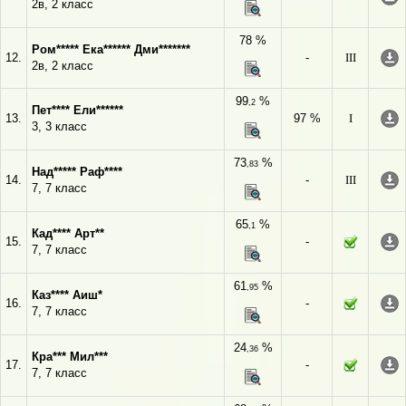
2в, 2 класс
78 %
Ром***** Ека****** Дми*******
12.
-
III
2в, 2 класс
99
%
,2
Пет**** Ели******
13.
97 %
I
3, 3 класс
73
%
,83
Над***** Раф****
14.
-
III
7, 7 класс
65
%
,1
Кад**** Арт**
15.
-
7, 7 класс
61
%
,95
Каз**** Аиш*
16.
-
7, 7 класс
24
%
,36
Кра*** Мил***
17.
-
7, 7 класс