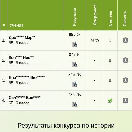
1
Опережает
Результат
Степень
Скачать
#
Ученик
95
%
,2
Дро***** Мар**
1.
74 %
I
6Б, 6 класс
87
%
,8
Коч**** Ник***
2.
-
II
6Б, 6 класс
84
%
,36
Епа********* Вик*****
3.
-
II
6Б, 6 класс
43
%
,13
Сел****** Вик*****
4.
-
6Б, 6 класс
Результаты конкурса по истории