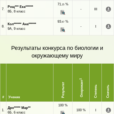
71
%
,25
Рощ*** Ека******
7.
-
III
8Б, 8 класс
93
%
,67
Кол****** Ана******
8.
-
I
9А, 9 класс
Результаты конкурса по биологии и
окружающему миру
1
Опережает
Результат
Степень
Скачать
#
Ученик
100 %
Дро***** Мар**
1.
100 %
I
6Б, 6 класс