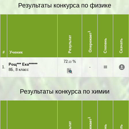
Результаты конкурса по физике
1
Опережает
Результат
Степень
Скачать
#
Ученик
72
%
,13
Рощ*** Ека******
1.
-
III
8Б, 8 класс
Результаты конкурса по химии
1
Опережает