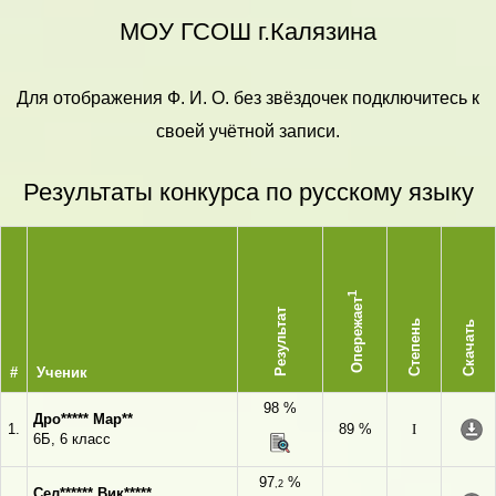
МОУ ГСОШ г.Калязина
Для отображения Ф. И. О. без звёздочек подключитесь к
своей учётной записи.
Результаты конкурса по русскому языку
1
Опережает
Результат
Степень
Скачать
#
Ученик
98 %
Дро***** Мар**
1.
89 %
I
6Б, 6 класс
97
%
,2
Сел****** Вик*****