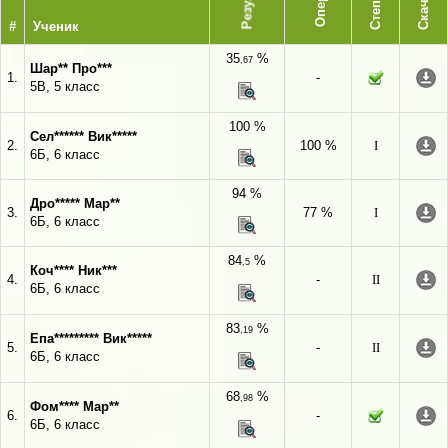
Степень
Скачать
#
Ученик
35
%
,67
Шар** Про***
1.
-
5В, 5 класс
100 %
Сел****** Вик*****
2.
100 %
I
6Б, 6 класс
94 %
Дро***** Мар**
3.
77 %
I
6Б, 6 класс
84
%
,5
Коч**** Ник***
4.
-
II
6Б, 6 класс
83
%
,19
Епа********* Вик*****
5.
-
II
6Б, 6 класс
68
%
,98
Фом**** Мар**
6.
-
6Б, 6 класс