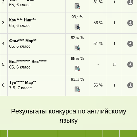
2.
81 %
I
6Б, 6 класс
93
%
,4
Коч**** Ник***
3.
56 %
I
6Б, 6 класс
92
%
,37
Фом**** Мар**
4.
51 %
I
6Б, 6 класс
88
%
,04
Епа********* Вик*****
5.
-
II
6Б, 6 класс
93
%
,12
Тув***** Мар**
6.
56 %
I
7 Б, 7 класс
Результаты конкурса по английскому
языку