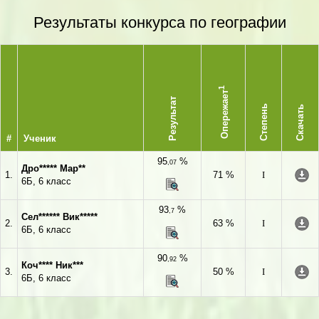
Результаты конкурса по географии
1
Опережает
Результат
Степень
Скачать
#
Ученик
95
%
,07
Дро***** Мар**
1.
71 %
I
6Б, 6 класс
93
%
,7
Сел****** Вик*****
2.
63 %
I
6Б, 6 класс
90
%
,92
Коч**** Ник***
3.
50 %
I
6Б, 6 класс