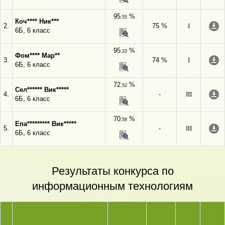
95
%
,55
Коч**** Ник***
2.
75 %
I
6Б, 6 класс
95
%
,33
Фом**** Мар**
3.
74 %
I
6Б, 6 класс
72
%
,52
Сел****** Вик*****
4.
-
III
6Б, 6 класс
70
%
,58
Епа********* Вик*****
5.
-
III
6Б, 6 класс
Результаты конкурса по
информационным технологиям