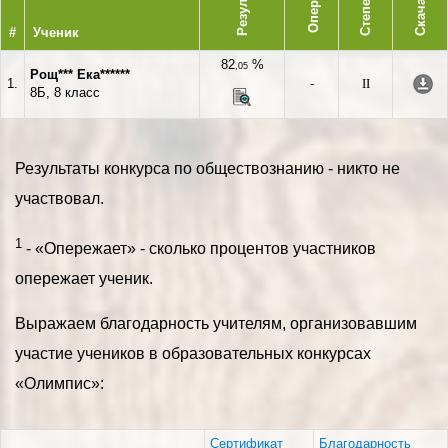
Результат
Степень
Скачать
#
Ученик
82
%
,05
Рощ*** Ека******
1.
-
II
8Б, 8 класс
Результаты конкурса по обществознанию - никто не
участвовал.
1
- «Опережает» - сколько процентов участников
опережает ученик.
Выражаем благодарность учителям, организовавшим
участие учеников в образовательных конкурсах
«Олимпис»:
Сертификат
Благодарность