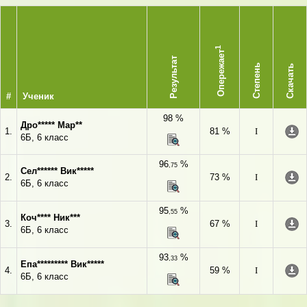
1
Опережает
Результат
Степень
Скачать
#
Ученик
98 %
Дро***** Мар**
1.
81 %
I
6Б, 6 класс
96
%
,75
Сел****** Вик*****
2.
73 %
I
6Б, 6 класс
95
%
,55
Коч**** Ник***
3.
67 %
I
6Б, 6 класс
93
%
,33
Епа********* Вик*****
4.
59 %
I
6Б, 6 класс