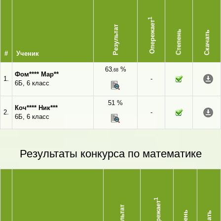
1
Опережает
Результат
Степень
Скачать
#
Ученик
63
%
,68
Фом**** Мар**
1.
-
6Б, 6 класс
51 %
Коч**** Ник***
2.
-
6Б, 6 класс
Результаты конкурса по математике
1
Опережает
Результат