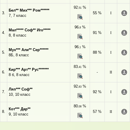
92
%
,51
Бел** Мих*** Ром******
3.
55 %
I
7, 7 класс
96
%
,8
Мал***** Соф** Иго*****
4.
91 %
I
8, 8 класс
96
%
,1
Мух*** Али** Сер******
5.
88 %
I
8Б, 8 класс
83
%
,41
Кир*** Арт** Рус*******
6.
-
II
8 б, 8 класс
92
%
,83
Ляп*** Соф**
7.
92 %
I
10, 10 класс
80
%
,08
Кот*** Дар**
8.
57 %
II
9, 10 класс