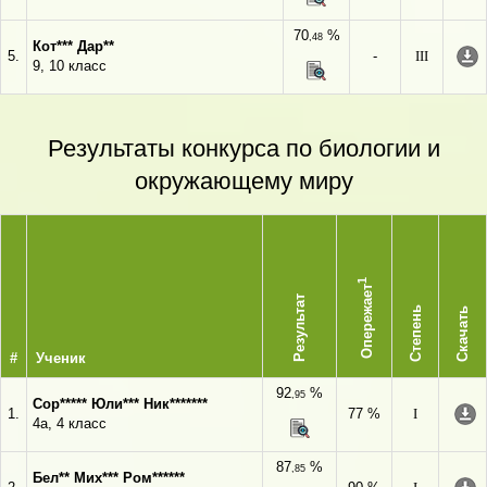
70
%
,48
Кот*** Дар**
5.
-
III
9, 10 класс
Результаты конкурса по биологии и
окружающему миру
1
Опережает
Результат
Степень
Скачать
#
Ученик
92
%
,95
Сор***** Юли*** Ник*******
1.
77 %
I
4а, 4 класс
87
%
,85
Бел** Мих*** Ром******