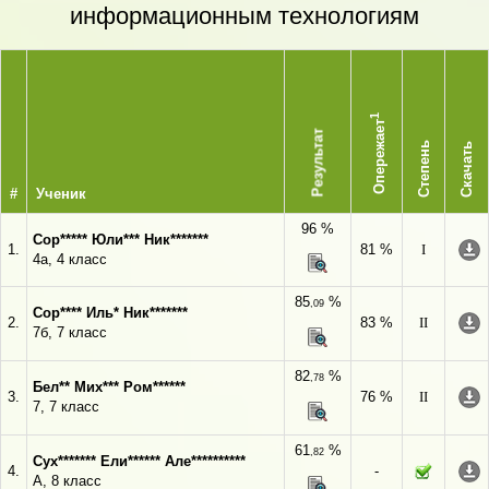
информационным технологиям
1
Опережает
Результат
Степень
Скачать
#
Ученик
96 %
Сор***** Юли*** Ник*******
1.
81 %
I
4а, 4 класс
85
%
,09
Сор**** Иль* Ник*******
2.
83 %
II
7б, 7 класс
82
%
,78
Бел** Мих*** Ром******
3.
76 %
II
7, 7 класс
61
%
,82
Сух******* Ели****** Але**********
4.
-
А, 8 класс