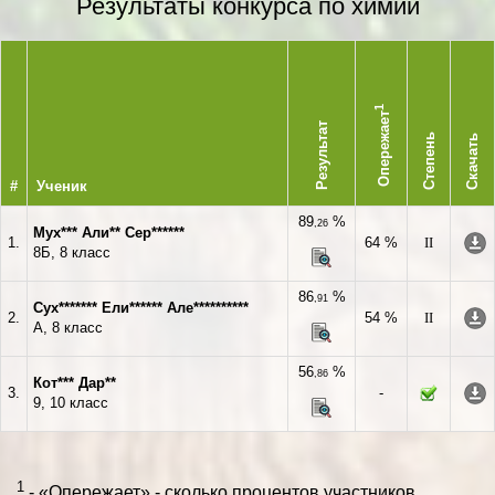
Результаты конкурса по химии
1
Опережает
Результат
Степень
Скачать
#
Ученик
89
%
,26
Мух*** Али** Сер******
1.
64 %
II
8Б, 8 класс
86
%
,91
Сух******* Ели****** Але**********
2.
54 %
II
А, 8 класс
56
%
,86
Кот*** Дар**
3.
-
9, 10 класс
1
- «Опережает» - сколько процентов участников