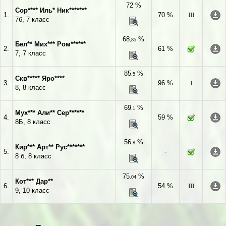
72 %
Сор**** Иль* Ник*******
1.
70 %
III
7б, 7 класс
68
%
,85
Бел** Мих*** Ром******
2.
61 %
7, 7 класс
85
%
,5
Скв***** Яро****
3.
96 %
I
8, 8 класс
69
%
,1
Мух*** Али** Сер******
4.
59 %
8Б, 8 класс
56
%
,8
Кир*** Арт** Рус*******
5.
-
8 б, 8 класс
75
%
,04
Кот*** Дар**
6.
54 %
III
9, 10 класс