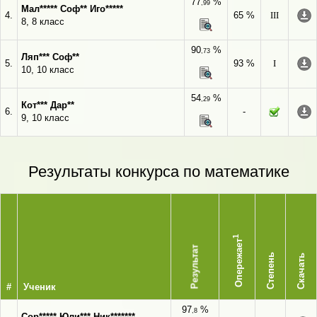
77
%
,99
Мал***** Соф** Иго*****
4.
65 %
III
8, 8 класс
90
%
,73
Ляп*** Соф**
5.
93 %
I
10, 10 класс
54
%
,29
Кот*** Дар**
6.
-
9, 10 класс
Результаты конкурса по математике
1
Опережает
Результат
Степень
Скачать
#
Ученик
97
%
,8
Сор***** Юли*** Ник*******