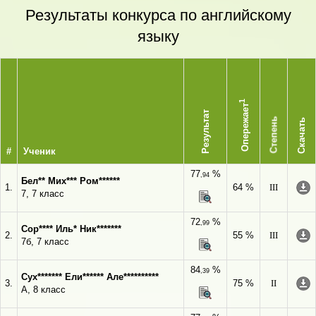
Результаты конкурса по английскому
языку
1
Опережает
Результат
Степень
Скачать
#
Ученик
77
%
,94
Бел** Мих*** Ром******
1.
64 %
III
7, 7 класс
72
%
,99
Сор**** Иль* Ник*******
2.
55 %
III
7б, 7 класс
84
%
,39
Сух******* Ели****** Але**********
3.
75 %
II
А, 8 класс