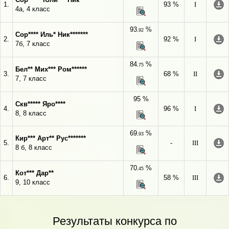
1.
93 %
I
4а, 4 класс
93
%
,92
Сор**** Иль* Ник*******
2.
92 %
I
7б, 7 класс
84
%
,75
Бел** Мих*** Ром******
3.
68 %
II
7, 7 класс
95 %
Скв***** Яро****
4.
96 %
I
8, 8 класс
69
%
,93
Кир*** Арт** Рус*******
5.
-
III
8 б, 8 класс
70
%
,45
Кот*** Дар**
6.
58 %
III
9, 10 класс
Результаты конкурса по