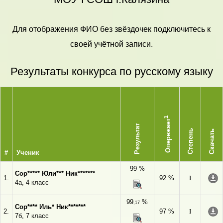
Для отображения ФИО без звёздочек подключитесь к
своей учётной записи.
Результаты конкурса по русскому языку
1
Опережает
Результат
Степень
Скачать
#
Ученик
99 %
Сор***** Юли*** Ник*******
1.
92 %
I
4а, 4 класс
99
%
,17
Сор**** Иль* Ник*******
2.
97 %
I
7б, 7 класс