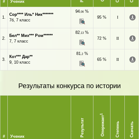
#
Ученик
94
%
,06
Сор**** Иль* Ник*******
1.
95 %
I
7б, 7 класс
82
%
,13
Бел** Мих*** Ром******
2.
72 %
II
7, 7 класс
81
%
,2
Кот*** Дар**
3.
65 %
II
9, 10 класс
Результаты конкурса по истории
1
Опережает
Результат
Степень
Скачать
#
Ученик