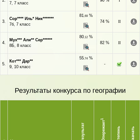
2.
90 %
I
7, 7 класс
81
%
,69
Сор**** Иль* Ник*******
3.
74 %
II
7б, 7 класс
80
%
,12
Мух*** Али** Сер******
4.
82 %
II
8Б, 8 класс
55
%
,74
Кот*** Дар**
5.
-
9, 10 класс
Результаты конкурса по географии
1
Опережает
Результат
Степень
Скачать