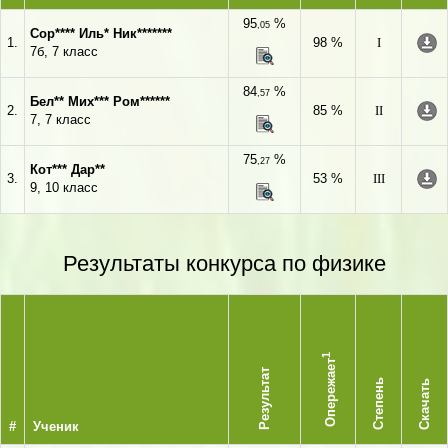
95
%
,05
Сор**** Иль* Ник*******
1.
98 %
I
7б, 7 класс
84
%
,57
Бел** Мих*** Ром******
2.
85 %
II
7, 7 класс
75
%
,27
Кот*** Дар**
3.
53 %
III
9, 10 класс
Результаты конкурса по физике
1
Опережает
Результат
Степень
Скачать
#
Ученик