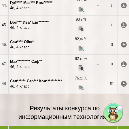
,5
Губ**** Мак*** Ром******
44.
-
I
4б, 4 класс
93
%
,5
Вол*** Ива* Евг*******
45.
-
I
4б, 4 класс
82
%
,98
Саи**** Ойш*
46.
-
II
4б, 4 класс
82
%
,17
Мах********* Саф**
47.
-
II
4б, 4 класс
76
%
,52
Сал****** Сер*** Кон***********
48.
-
III
4б, 4 класс
Результаты конкурса по
информационным технологиям