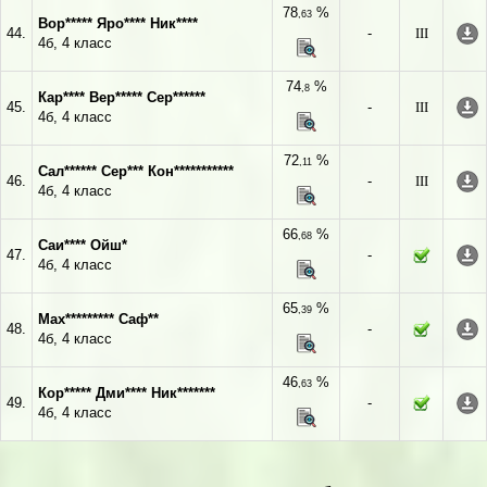
78
%
,63
Вор***** Яро**** Ник****
44.
-
III
4б, 4 класс
74
%
,8
Кар**** Вер***** Сер******
45.
-
III
4б, 4 класс
72
%
,11
Сал****** Сер*** Кон***********
46.
-
III
4б, 4 класс
66
%
,68
Саи**** Ойш*
47.
-
4б, 4 класс
65
%
,39
Мах********* Саф**
48.
-
4б, 4 класс
46
%
,63
Кор***** Дми**** Ник*******
49.
-
4б, 4 класс