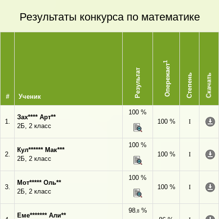
Результаты конкурса по математике
1
Опережает
Результат
Степень
Скачать
#
Ученик
100 %
Зах**** Арт**
1.
100 %
I
2Б, 2 класс
100 %
Кул****** Мак***
2.
100 %
I
2Б, 2 класс
100 %
Мот***** Оль**
3.
100 %
I
2Б, 2 класс
98
%
,8
Еме******* Али**