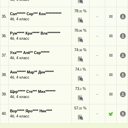
78
%
,35
Сал****** Сер*** Кон***********
35.
-
III
4б, 4 класс
76
%
,99
Руж***** Кри***** Вла*********
36.
-
III
4б, 4 класс
74
%
,38
Уха**** Алё** Сер******
37.
-
III
4б, 4 класс
74
%
,3
Анн****** Мар** Ден******
38.
-
III
4б, 4 класс
73
%
,3
Щер***** Сте*** Мих*******
39.
-
III
4б, 4 класс
57
%
,05
Вор***** Яро**** Ник****
40.
-
4б, 4 класс