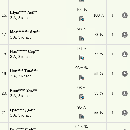
100 %
Шум***** Алё**
16.
100 %
I
3 А, 3 класс
98 %
Мог******** Але**
17.
73 %
I
3 А, 3 класс
98 %
Нак******* Сер***
18.
73 %
I
3 А, 3 класс
96
%
,75
Нов**** Тим****
19.
58 %
I
3 А, 3 класс
96 %
Кош***** Уль***
20.
55 %
I
3 А, 3 класс
96 %
Гре***** Ден**
21.
55 %
I
3 А, 3 класс
94
%
,72
Гол***** Соф**