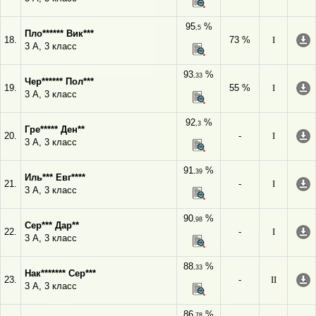
95
%
,5
Пло****** Вик***
18.
73 %
I
3 А, 3 класс
93
%
,33
Чер****** Пол***
19.
55 %
I
3 А, 3 класс
92
%
,3
Гре***** Ден**
20.
-
I
3 А, 3 класс
91
%
,39
Иль*** Евг****
21.
-
I
3 А, 3 класс
90
%
,98
Сер*** Дар**
22.
-
I
3 А, 3 класс
88
%
,33
Нак******* Сер***
23.
-
II
3 А, 3 класс
86
%
,78