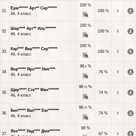
100 %
Ерм****** Арт** Сер******
31.
100 %
I
4б, 4 класс
100 %
Шар**** Арт** Иль*******
32.
100 %
I
4б, 4 класс
100 %
Кар**** Вер***** Сер******
33.
100 %
I
4б, 4 класс
98
%
,8
Вор***** Яро**** Ник****
34.
76 %
I
4б, 4 класс
98
%
,75
Щер***** Сте*** Мих*******
35.
74 %
I
4б, 4 класс
98
%
,75
Бил***** Вал**** Евг*******
36.
74 %
I
4б, 4 класс
98 %
Яко***** Над**** Дми*******
37.
67 %
I