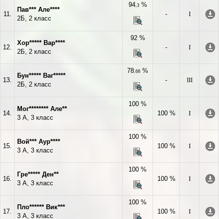
94
%
,3
Пав*** Але****
11.
-
I
2Б, 2 класс
92 %
Хор***** Вар****
12.
-
I
2Б, 2 класс
78
%
,68
Бун***** Ваг*****
13.
-
III
2Б, 2 класс
100 %
Мог******** Але**
14.
100 %
I
3 А, 3 класс
100 %
Вой*** Аур****
15.
100 %
I
3 А, 3 класс
100 %
Гре***** Ден**
16.
100 %
I
3 А, 3 класс
100 %
Пло****** Вик***
17.
100 %
I
3 А, 3 класс