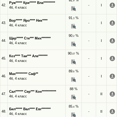
92
%
,9
Руж***** Кри***** Вла*********
42.
-
I
4б, 4 класс
91
%
,3
Вор***** Яро**** Ник****
43.
-
I
4б, 4 класс
90
%
,2
Щер***** Сте*** Мих*******
44.
-
I
4б, 4 класс
90
%
,07
Коз**** Таи*** Але*******
45.
-
I
4б, 4 класс
89
%
,6
Мах********* Саф**
46.
-
I
4б, 4 класс
88 %
Сал****** Сер*** Кон***********
47.
-
II
4б, 4 класс
85
%
,4
Бил***** Вал**** Евг*******
48.
-
II
4б, 4 класс