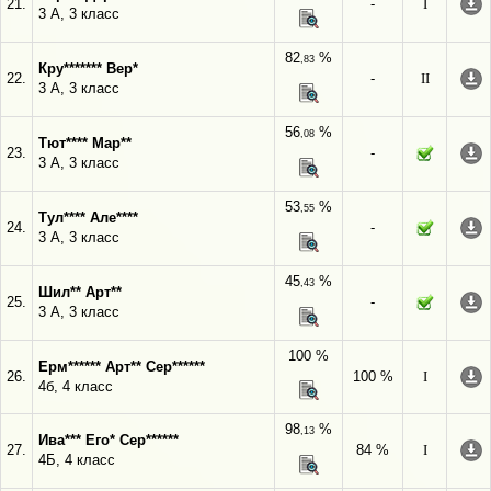
21.
-
I
3 А, 3 класс
82
%
,83
Кру******* Вер*
22.
-
II
3 А, 3 класс
56
%
,08
Тют**** Мар**
23.
-
3 А, 3 класс
53
%
,55
Тул**** Але****
24.
-
3 А, 3 класс
45
%
,43
Шил** Арт**
25.
-
3 А, 3 класс
100 %
Ерм****** Арт** Сер******
26.
100 %
I
4б, 4 класс
98
%
,13
Ива*** Его* Сер******
27.
84 %
I
4Б, 4 класс