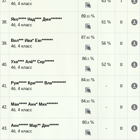
37.
63 %
I
4б, 4 класс
89
%
,33
Яко***** Над**** Дми*******
38.
61 %
II
4б, 4 класс
87
%
,83
Вол*** Ива* Евг*******
39.
56 %
II
4б, 4 класс
86
%
,5
Уха**** Алё** Сер******
40.
52 %
II
4б, 4 класс
84
%
,83
Руж***** Кри***** Вла*********
41.
-
II
4б, 4 класс
84
%
,83
Ман***** Анн* Мих*******
42.
-
II
4б, 4 класс
80
%
,8
Анн****** Мар** Ден******
43.
-
II
4б, 4 класс