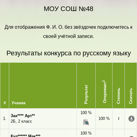
МОУ СОШ №48
Для отображения Ф. И. О. без звёздочек подключитесь к
своей учётной записи.
Результаты конкурса по русскому языку
1
Опережает
Результат
Степень
Скачать
#
Ученик
100 %
Зах**** Арт**
1.
100 %
I
2Б, 2 класс
100 %
Кул****** Мак***