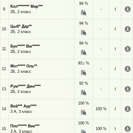
94 %
Кол******** Мар***
9.
-
I
2Б, 2 класс
94 %
Цыб* Дар**
10.
-
I
2Б, 2 класс
94 %
Бун***** Ваг*****
11.
-
I
2Б, 2 класс
93
%
,2
Мот***** Оль**
12.
-
I
2Б, 2 класс
92 %
Рум***** Дми****
13.
-
I
2Б, 2 класс
100 %
Вой*** Аур****
14.
100 %
I
3 А, 3 класс
100 %
Пло****** Вик***
15.
100 %
I
3 А, 3 класс