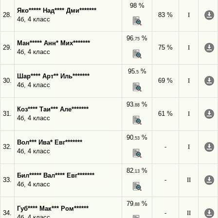
98 %
Яко***** Над**** Дми*******
28.
83 %
I
4б, 4 класс
96
%
,75
Ман***** Анн* Мих*******
29.
75 %
I
4б, 4 класс
95
%
,5
Шар**** Арт** Иль*******
30.
69 %
I
4б, 4 класс
93
%
,88
Коз**** Таи*** Але*******
31.
61 %
I
4б, 4 класс
90
%
,53
Вол*** Ива* Евг*******
32.
-
I
4б, 4 класс
82
%
,13
Бил***** Вал**** Евг*******
33.
-
II
4б, 4 класс
79
%
,88
Губ**** Мак*** Ром******
34.
-
II
4б, 4 класс