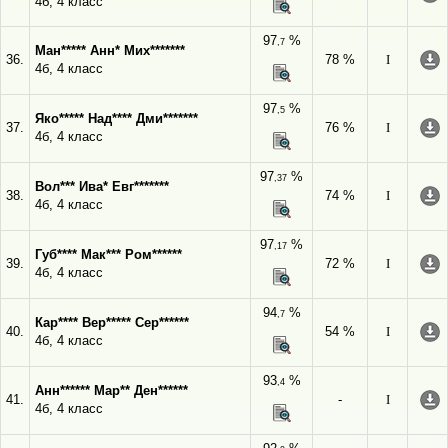
4б, 4 класс
97
%
,7
Ман***** Анн* Мих*******
36.
78 %
I
4б, 4 класс
97
%
,5
Яко***** Над**** Дми*******
37.
76 %
I
4б, 4 класс
97
%
,37
Вол*** Ива* Евг*******
38.
74 %
I
4б, 4 класс
97
%
,17
Губ**** Мак*** Ром******
39.
72 %
I
4б, 4 класс
94
%
,7
Кар**** Вер***** Сер******
40.
54 %
I
4б, 4 класс
93
%
,4
Анн****** Мар** Ден******
41.
-
I
4б, 4 класс