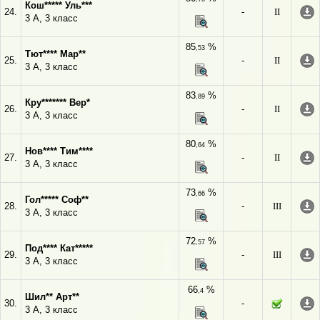
Кош***** Уль***
24.
-
II
3 А, 3 класс
85
%
,53
Тют**** Мар**
25.
-
II
3 А, 3 класс
83
%
,89
Кру******* Вер*
26.
-
II
3 А, 3 класс
80
%
,64
Нов**** Тим****
27.
-
II
3 А, 3 класс
73
%
,66
Гол***** Соф**
28.
-
III
3 А, 3 класс
72
%
,57
Под**** Кат*****
29.
-
III
3 А, 3 класс
66
%
,4
Шил** Арт**
30.
-
3 А, 3 класс