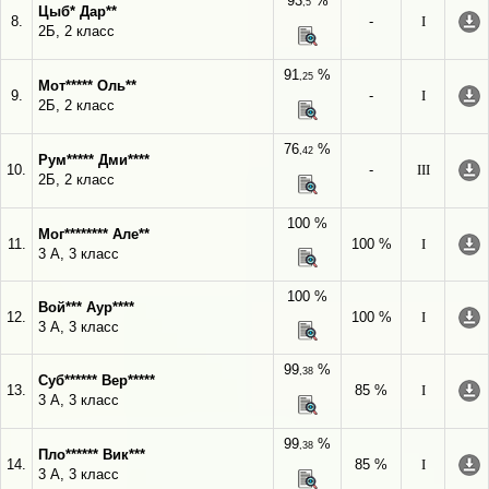
93
%
,5
Цыб* Дар**
8.
-
I
2Б, 2 класс
91
%
,25
Мот***** Оль**
9.
-
I
2Б, 2 класс
76
%
,42
Рум***** Дми****
10.
-
III
2Б, 2 класс
100 %
Мог******** Але**
11.
100 %
I
3 А, 3 класс
100 %
Вой*** Аур****
12.
100 %
I
3 А, 3 класс
99
%
,38
Суб****** Вер*****
13.
85 %
I
3 А, 3 класс
99
%
,38
Пло****** Вик***
14.
85 %
I
3 А, 3 класс