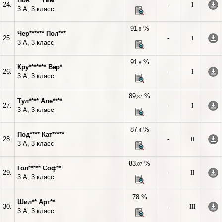
Нов**** Тим****
24.
-
I
3 А, 3 класс
91
%
,8
Чер****** Пол***
25.
-
I
3 А, 3 класс
91
%
,8
Кру******* Вер*
26.
-
I
3 А, 3 класс
89
%
,87
Тул**** Але****
27.
-
I
3 А, 3 класс
87
%
,4
Под**** Кат*****
28.
-
II
3 А, 3 класс
83
%
,07
Гол***** Соф**
29.
-
II
3 А, 3 класс
78 %
Шил** Арт**
30.
-
III
3 А, 3 класс