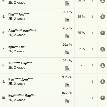
4.
86 %
I
2Б, 2 класс
96
%
,3
Пав*** Але****
5.
59 %
I
2Б, 2 класс
95
%
,8
Афа****** Але******
6.
55 %
I
2Б, 2 класс
95
%
,5
Крю*** Гле*
7.
52 %
I
2Б, 2 класс
92
%
,5
Хор***** Вар****
8.
-
I
2Б, 2 класс
90
%
,33
Рум***** Дми****
9.
-
I
2Б, 2 класс
89
%
,83
Кол******** Мар***
10.
-
I
2Б, 2 класс