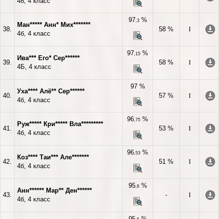
4б, 4 класс
97
%
,3
Ман***** Анн* Мих*******
38.
58 %
I
4б, 4 класс
97
%
,15
Ива*** Его* Сер******
39.
58 %
I
4Б, 4 класс
97 %
Уха**** Алё** Сер******
40.
57 %
I
4б, 4 класс
96
%
,75
Руж***** Кри***** Вла*********
41.
53 %
I
4б, 4 класс
96
%
,53
Коз**** Таи*** Але*******
42.
51 %
I
4б, 4 класс
95
%
,6
Анн****** Мар** Ден******
43.
-
I
4б, 4 класс
95
%