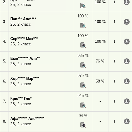
2.
100 %
I
2Б, 2 класс
100 %
Пав*** Але****
3.
100 %
I
2Б, 2 класс
100 %
Скр***** Мак***
4.
100 %
I
2Б, 2 класс
98
%
,5
Еме******* Али**
5.
76 %
I
2Б, 2 класс
97
%
,2
Хор***** Вар****
6.
58 %
I
2Б, 2 класс
94
%
,5
Крю*** Гле*
7.
-
I
2Б, 2 класс
94 %
Афа****** Але******
8.
-
I
2Б, 2 класс