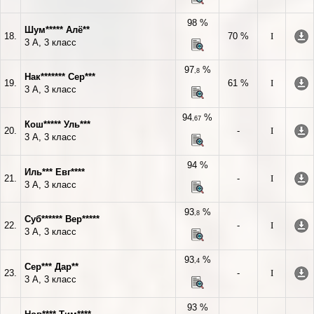
98 %
Шум***** Алё**
18.
70 %
I
3 А, 3 класс
97
%
,8
Нак******* Сер***
19.
61 %
I
3 А, 3 класс
94
%
,67
Кош***** Уль***
20.
-
I
3 А, 3 класс
94 %
Иль*** Евг****
21.
-
I
3 А, 3 класс
93
%
,8
Суб****** Вер*****
22.
-
I
3 А, 3 класс
93
%
,4
Сер*** Дар**
23.
-
I
3 А, 3 класс
93 %