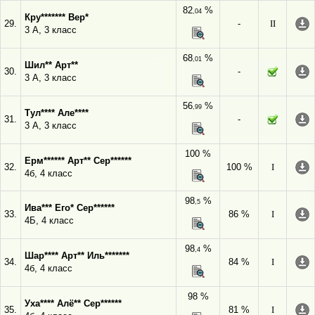
82
%
,04
Кру******* Вер*
29.
-
II
3 А, 3 класс
68
%
,01
Шил** Арт**
30.
-
3 А, 3 класс
56
%
,99
Тул**** Але****
31.
-
3 А, 3 класс
100 %
Ерм****** Арт** Сер******
32.
100 %
I
4б, 4 класс
98
%
,5
Ива*** Его* Сер******
33.
86 %
I
4Б, 4 класс
98
%
,4
Шар**** Арт** Иль*******
34.
84 %
I
4б, 4 класс
98 %
Уха**** Алё** Сер******
35.
81 %
I