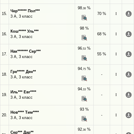
98
%
,38
Чер****** Пол***
15.
70 %
I
3 А, 3 класс
98 %
Кош***** Уль***
16.
68 %
I
3 А, 3 класс
96
%
,53
Нак******* Сер***
17.
55 %
I
3 А, 3 класс
94
%
,75
Гре***** Ден**
18.
-
I
3 А, 3 класс
94
%
,33
Иль*** Евг****
19.
-
I
3 А, 3 класс
93 %
Нов**** Тим****
20.
-
I
3 А, 3 класс
92
%
,36
Сер*** Дар**