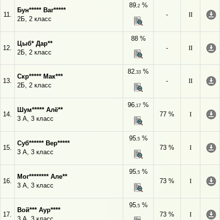
89
%
,2
Бун***** Ваг*****
11.
-
II
2Б, 2 класс
88 %
Цыб* Дар**
12.
-
II
2Б, 2 класс
82
%
,33
Скр***** Мак***
13.
-
II
2Б, 2 класс
96
%
,17
Шум***** Алё**
14.
77 %
I
3 А, 3 класс
95
%
,5
Суб****** Вер*****
15.
73 %
I
3 А, 3 класс
95
%
,5
Мог******** Але**
16.
73 %
I
3 А, 3 класс
95
%
,5
Вой*** Аур****
17.
73 %
I
3 А, 3 класс