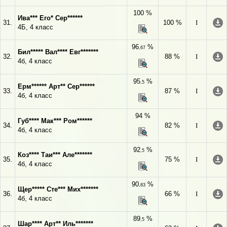
100 %
Ива*** Его* Сер******
31.
100 %
I
4Б, 4 класс
96
%
,67
Бил***** Вал**** Евг*******
32.
88 %
I
4б, 4 класс
95
%
,5
Ерм****** Арт** Сер******
33.
87 %
I
4б, 4 класс
94 %
Губ**** Мак*** Ром******
34.
82 %
I
4б, 4 класс
92
%
,5
Коз**** Таи*** Але*******
35.
75 %
I
4б, 4 класс
90
%
,83
Щер***** Сте*** Мих*******
36.
66 %
I
4б, 4 класс
89
%
,5
Шар**** Арт** Иль*******