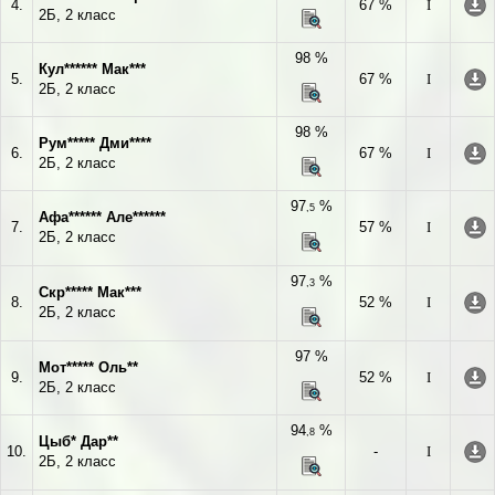
4.
67 %
I
2Б, 2 класс
98 %
Кул****** Мак***
5.
67 %
I
2Б, 2 класс
98 %
Рум***** Дми****
6.
67 %
I
2Б, 2 класс
97
%
,5
Афа****** Але******
7.
57 %
I
2Б, 2 класс
97
%
,3
Скр***** Мак***
8.
52 %
I
2Б, 2 класс
97 %
Мот***** Оль**
9.
52 %
I
2Б, 2 класс
94
%
,8
Цыб* Дар**
10.
-
I
2Б, 2 класс