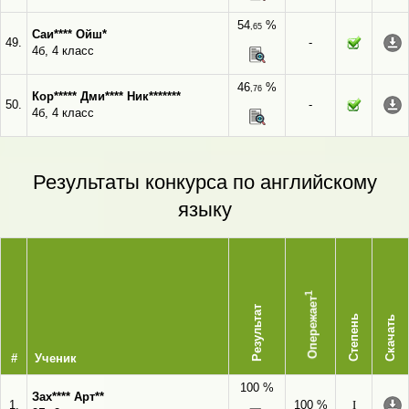
54
%
,65
Саи**** Ойш*
49.
-
4б, 4 класс
46
%
,76
Кор***** Дми**** Ник*******
50.
-
4б, 4 класс
Результаты конкурса по английскому
языку
1
Опережает
Результат
Степень
Скачать
#
Ученик
100 %
Зах**** Арт**
1.
100 %
I