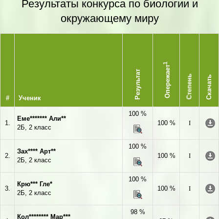
Результаты конкурса по биологии и
окружающему миру
1
Опережает
Результат
Степень
Скачать
#
Ученик
100 %
Еме******* Али**
1.
100 %
I
2Б, 2 класс
100 %
Зах**** Арт**
2.
100 %
I
2Б, 2 класс
100 %
Крю*** Гле*
3.
100 %
I
2Б, 2 класс
98 %
Кол******** Мар***