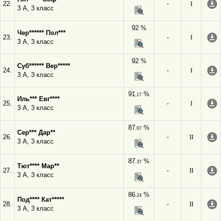
22.
-
I
3 А, 3 класс
92 %
Чер****** Пол***
23.
-
I
3 А, 3 класс
92 %
Суб****** Вер*****
24.
-
I
3 А, 3 класс
91
%
,17
Иль*** Евг****
25.
-
I
3 А, 3 класс
87
%
,67
Сер*** Дар**
26.
-
II
3 А, 3 класс
87
%
,37
Тют**** Мар**
27.
-
II
3 А, 3 класс
86
%
,24
Под**** Кат*****
28.
-
II
3 А, 3 класс