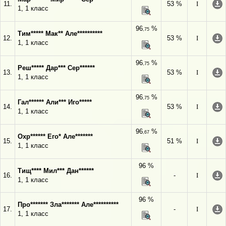
11.
53 %
I
1, 1 класс
96
%
,75
Тим***** Мак** Але**********
12.
53 %
I
1, 1 класс
96
%
,75
Реш***** Дар*** Сер******
13.
53 %
I
1, 1 класс
96
%
,75
Гал****** Али*** Иго*****
14.
53 %
I
1, 1 класс
96
%
,67
Охр****** Его* Але*******
15.
51 %
I
1, 1 класс
96 %
Тищ**** Мил*** Дан******
16.
-
I
1, 1 класс
96 %
Про******* Зла******* Але**********
17.
-
I
1, 1 класс