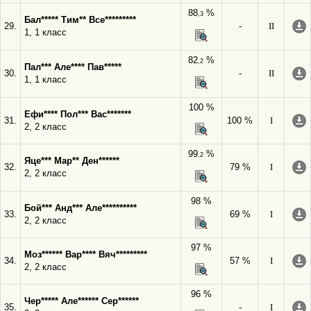
88
%
,3
Бал***** Тим** Все*********
29.
-
II
1, 1 класс
82
%
,2
Пал*** Але**** Пав*****
30.
-
II
1, 1 класс
100 %
Ефи**** Пол*** Вас*******
31.
100 %
I
2, 2 класс
99
%
,2
Яце*** Мар** Ден******
32.
79 %
I
2, 2 класс
98 %
Бой*** Анд*** Але**********
33.
69 %
I
2, 2 класс
97 %
Моз****** Вар**** Вяч*********
34.
57 %
I
2, 2 класс
96 %
Чер***** Але****** Сер******
35.
-
I