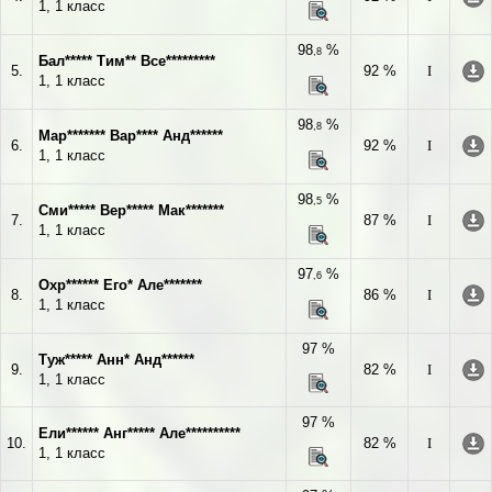
1, 1 класс
98
%
,8
Бал***** Тим** Все*********
5.
92 %
I
1, 1 класс
98
%
,8
Мар******* Вар**** Анд******
6.
92 %
I
1, 1 класс
98
%
,5
Сми***** Вер***** Мак*******
7.
87 %
I
1, 1 класс
97
%
,6
Охр****** Его* Але*******
8.
86 %
I
1, 1 класс
97 %
Туж***** Анн* Анд******
9.
82 %
I
1, 1 класс
97 %
Ели****** Анг***** Але**********
10.
82 %
I
1, 1 класс