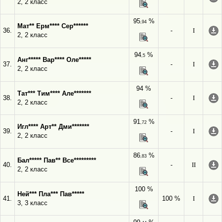
2, 2 класс
95
%
,94
Мат** Ерм**** Сер******
36.
-
I
2, 2 класс
94
%
,5
Анг***** Вар**** Оле*****
37.
-
I
2, 2 класс
94 %
Тат*** Тим**** Але*******
38.
-
I
2, 2 класс
91
%
,72
Игл**** Арт** Дми*******
39.
-
I
2, 2 класс
86
%
,83
Бал***** Пав** Все*********
40.
-
II
2, 2 класс
100 %
Ней*** Пла*** Пав*****
41.
100 %
I
3, 3 класс