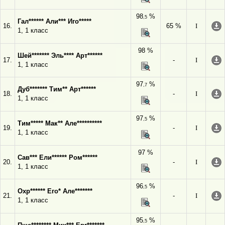
98
%
,5
Гал****** Али*** Иго*****
16.
65 %
I
1, 1 класс
98 %
Шей******* Эль**** Арт******
17.
-
I
1, 1 класс
97
%
,7
Дуб******* Тим** Арт******
18.
-
I
1, 1 класс
97
%
,5
Тим***** Мак** Але**********
19.
-
I
1, 1 класс
97 %
Сав*** Ели****** Ром******
20.
-
I
1, 1 класс
96
%
,5
Охр****** Его* Але*******
21.
-
I
1, 1 класс
95
%
,5