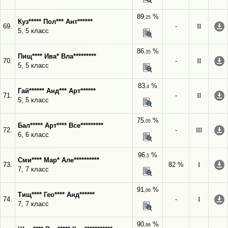
89
%
,25
Куз***** Пол*** Ант******
69.
-
II
5, 5 класс
86
%
,35
Пищ**** Ива* Вла*********
70.
-
II
5, 5 класс
83
%
,4
Гай****** Анд*** Арт******
71.
-
II
5, 5 класс
75
%
,05
Бал***** Арт**** Все*********
72.
-
III
6, 6 класс
96
%
,5
Сми**** Мар* Але**********
73.
82 %
I
7, 7 класс
91
%
,06
Тищ**** Гео**** Анд******
74.
-
I
7, 7 класс
90
%
,86