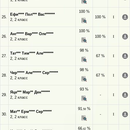
100 %
Ефи**** Пол*** Вас*******
25.
100 %
I
2, 2 класс
100 %
Анг***** Вар**** Оле*****
26.
100 %
I
2, 2 класс
98 %
Тат*** Тим**** Але*******
27.
67 %
I
2, 2 класс
98 %
Чер***** Але****** Сер******
28.
67 %
I
2, 2 класс
93 %
Яце*** Мар** Ден******
29.
-
I
2, 2 класс
91
%
,58
Мат** Ерм**** Сер******
30.
-
I
2, 2 класс
66
%
,42