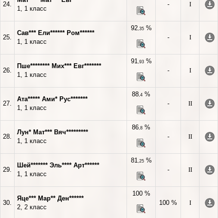
24.
-
I
1, 1 класс
92
%
,35
Сав*** Ели****** Ром******
25.
-
I
1, 1 класс
91
%
,93
Пше******** Мих*** Евг*******
26.
-
I
1, 1 класс
88
%
,4
Ата***** Ами* Рус*******
27.
-
II
1, 1 класс
86
%
,8
Лун* Мат*** Вяч*********
28.
-
II
1, 1 класс
81
%
,25
Шей******* Эль**** Арт******
29.
-
II
1, 1 класс
100 %
Яце*** Мар** Ден******
30.
100 %
I
2, 2 класс