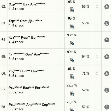
95 %
Охр****** Ева Але*******
62.
56 %
I
4, 4 класс
95 %
Тер**** Оле* Ден******
63.
56 %
I
4, 4 класс
93
%
,7
Куз***** Ром** Евг*******
64.
-
I
4, 4 класс
99
%
,2
Гат******** Юри* Але*******
65.
94 %
I
5, 5 класс
96 %
Уру**** Пол*** Оле*****
66.
71 %
I
5, 5 класс
92
%
,95
Рей****** Вал**** Евг*******
67.
52 %
I
5, 5 класс
92
%
,95
Реш******** Але******* Сер******
68.
52 %
I
5, 5 класс