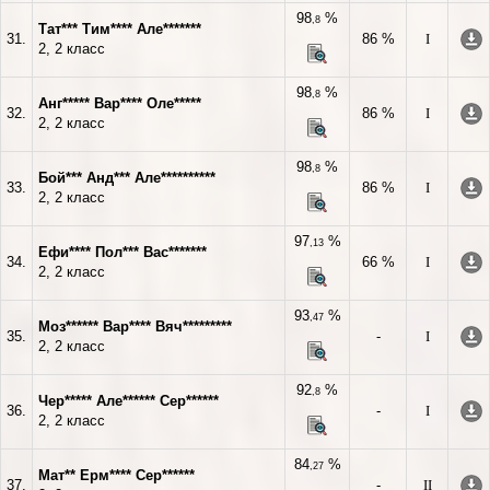
98
%
,8
Тат*** Тим**** Але*******
31.
86 %
I
2, 2 класс
98
%
,8
Анг***** Вар**** Оле*****
32.
86 %
I
2, 2 класс
98
%
,8
Бой*** Анд*** Але**********
33.
86 %
I
2, 2 класс
97
%
,13
Ефи**** Пол*** Вас*******
34.
66 %
I
2, 2 класс
93
%
,47
Моз****** Вар**** Вяч*********
35.
-
I
2, 2 класс
92
%
,8
Чер***** Але****** Сер******
36.
-
I
2, 2 класс
84
%
,27
Мат** Ерм**** Сер******
37.
-
II