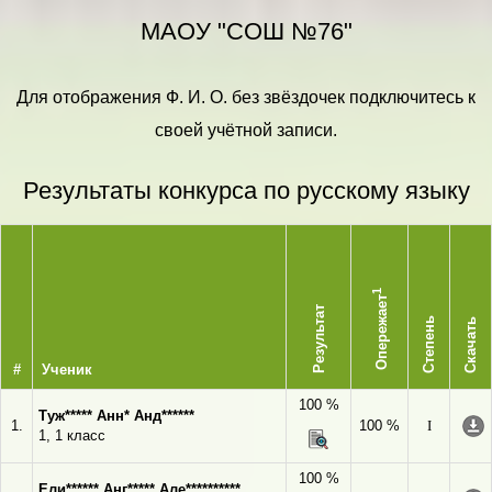
МАОУ "СОШ №76"
Для отображения Ф. И. О. без звёздочек подключитесь к
своей учётной записи.
Результаты конкурса по русскому языку
1
Опережает
Результат
Степень
Скачать
#
Ученик
100 %
Туж***** Анн* Анд******
1.
100 %
I
1, 1 класс
100 %
Ели****** Анг***** Але**********