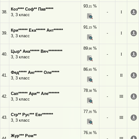
93
%
,21
Коз**** Соф** Пав*****
38.
-
I
3, 3 класс
91
%
,15
Кри****** Ека****** Ант******
39.
-
I
3, 3 класс
89
%
,96
Цыр* Ана****** Вяч*********
40.
-
I
3, 3 класс
86
%
,85
Фед***** Анг***** Оле*****
41.
-
II
3, 3 класс
78
%
,38
Сап****** Ари** Але*******
42.
-
III
3, 3 класс
77
%
,35
Стр** Рус*** Евг*******
43.
-
III
3, 3 класс
76
%
,36
Жур*** Ром**
44.
-
III