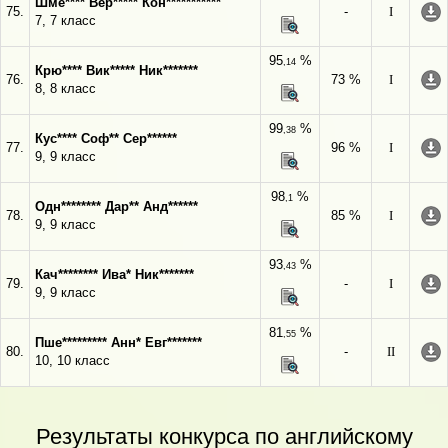
Шме**** Вер***** Кон***********
75.
-
I
7, 7 класс
95
%
,14
Крю**** Вик***** Ник*******
76.
73 %
I
8, 8 класс
99
%
,38
Кус**** Соф** Сер******
77.
96 %
I
9, 9 класс
98
%
,1
Одн******** Дар** Анд******
78.
85 %
I
9, 9 класс
93
%
,43
Кач******** Ива* Ник*******
79.
-
I
9, 9 класс
81
%
,55
Пше********* Анн* Евг*******
80.
-
II
10, 10 класс
Результаты конкурса по английскому