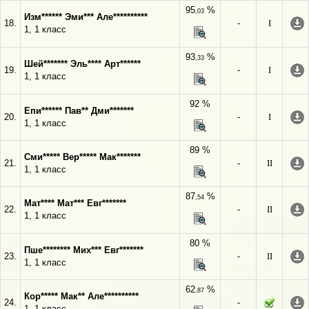
95
%
,03
Изм****** Эми*** Але**********
18.
-
I
1, 1 класс
93
%
,33
Шей******* Эль**** Арт******
19.
-
I
1, 1 класс
92 %
Епи****** Пав** Дми*******
20.
-
I
1, 1 класс
89 %
Сми***** Вер***** Мак*******
21.
-
II
1, 1 класс
87
%
,54
Мат**** Мат*** Евг*******
22.
-
II
1, 1 класс
80 %
Пше******** Мих*** Евг*******
23.
-
II
1, 1 класс
62
%
,87
Кор***** Мак** Але**********
24.
-
1, 1 класс