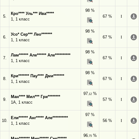
98 %
Кро**** Уль*** Ива*****
5.
67 %
I
1, 1 класс
98 %
Усо* Сер*** Лео*******
6.
67 %
I
1, 1 класс
98 %
Лам****** Але****** Але**********
7.
67 %
I
1, 1 класс
98 %
Кри******* Пау**** Дми*******
8.
67 %
I
1, 1 класс
97
%
,12
Ман**** Мил*** Гри********
9.
57 %
I
1А, 1 класс
97 %
Ели****** Анг***** Але**********
10.
56 %
I
1, 1 класс
96
%
,75
Мар******* Мир****** Сер******