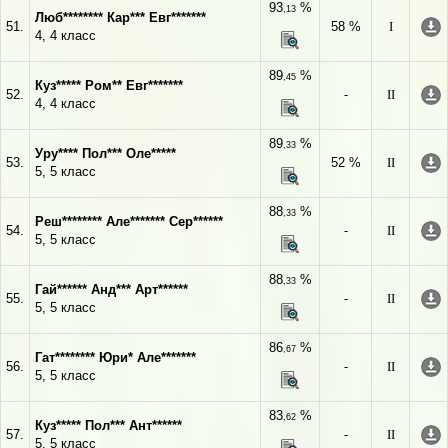
93
%
,13
Люб******** Кар*** Евг*******
51.
58 %
I
4, 4 класс
89
%
,45
Куз***** Ром** Евг*******
52.
-
II
4, 4 класс
89
%
,33
Уру**** Пол*** Оле*****
53.
52 %
II
5, 5 класс
88
%
,33
Реш******** Але******* Сер******
54.
-
II
5, 5 класс
88
%
,33
Гай****** Анд*** Арт******
55.
-
II
5, 5 класс
86
%
,67
Гат******** Юри* Але*******
56.
-
II
5, 5 класс
83
%
,62
Куз***** Пол*** Ант******
57.
-
II
5, 5 класс