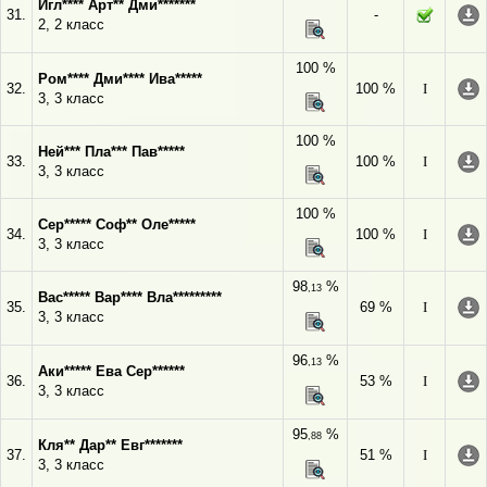
Игл**** Арт** Дми*******
31.
-
2, 2 класс
100 %
Ром**** Дми**** Ива*****
32.
100 %
I
3, 3 класс
100 %
Ней*** Пла*** Пав*****
33.
100 %
I
3, 3 класс
100 %
Сер***** Соф** Оле*****
34.
100 %
I
3, 3 класс
98
%
,13
Вас***** Вар**** Вла*********
35.
69 %
I
3, 3 класс
96
%
,13
Аки***** Ева Сер******
36.
53 %
I
3, 3 класс
95
%
,88
Кля** Дар** Евг*******
37.
51 %
I
3, 3 класс