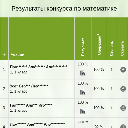
Результаты конкурса по математике
1
Опережает
Результат
Степень
Скачать
#
Ученик
100 %
Про******* Зла******* Але**********
1.
100 %
I
1, 1 класс
100 %
Усо* Сер*** Лео*******
2.
100 %
I
1, 1 класс
100 %
Гал****** Али*** Иго*****
3.
100 %
I
1, 1 класс
98
%
,8
Лам****** Але****** Але**********
4.
92 %
I