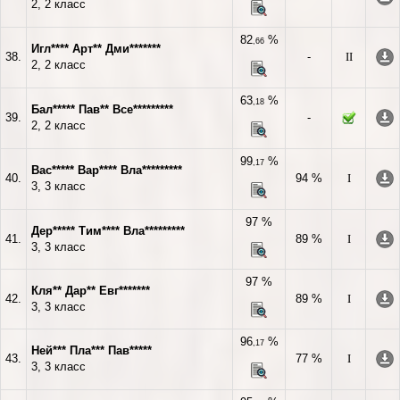
2, 2 класс
82
%
,66
Игл**** Арт** Дми*******
38.
-
II
2, 2 класс
63
%
,18
Бал***** Пав** Все*********
39.
-
2, 2 класс
99
%
,17
Вас***** Вар**** Вла*********
40.
94 %
I
3, 3 класс
97 %
Дер***** Тим**** Вла*********
41.
89 %
I
3, 3 класс
97 %
Кля** Дар** Евг*******
42.
89 %
I
3, 3 класс
96
%
,17
Ней*** Пла*** Пав*****
43.
77 %
I
3, 3 класс