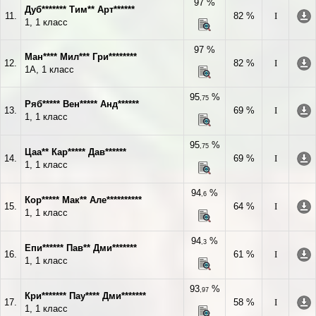
97 %
Дуб******* Тим** Арт******
11.
82 %
I
1, 1 класс
97 %
Ман**** Мил*** Гри********
12.
82 %
I
1А, 1 класс
95
%
,75
Ряб***** Вен***** Анд******
13.
69 %
I
1, 1 класс
95
%
,75
Цаа** Кар***** Дав******
14.
69 %
I
1, 1 класс
94
%
,6
Кор***** Мак** Але**********
15.
64 %
I
1, 1 класс
94
%
,3
Епи****** Пав** Дми*******
16.
61 %
I
1, 1 класс
93
%
,97
Кри******* Пау**** Дми*******
17.
58 %
I
1, 1 класс