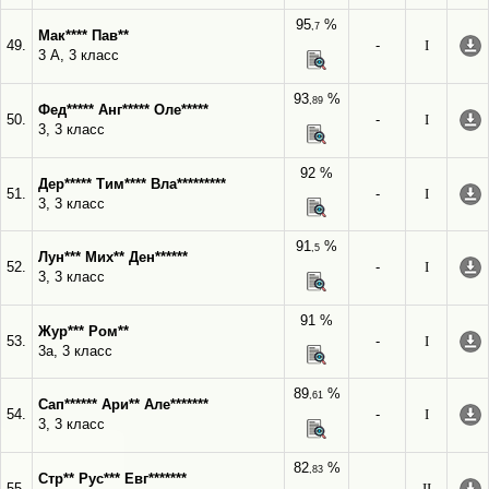
95
%
,7
Мак**** Пав**
49.
-
I
3 А, 3 класс
93
%
,89
Фед***** Анг***** Оле*****
50.
-
I
3, 3 класс
92 %
Дер***** Тим**** Вла*********
51.
-
I
3, 3 класс
91
%
,5
Лун*** Мих** Ден******
52.
-
I
3, 3 класс
91 %
Жур*** Ром**
53.
-
I
3а, 3 класс
89
%
,61
Сап****** Ари** Але*******
54.
-
I
3, 3 класс
82
%
,83
Стр** Рус*** Евг*******
55.
-
II