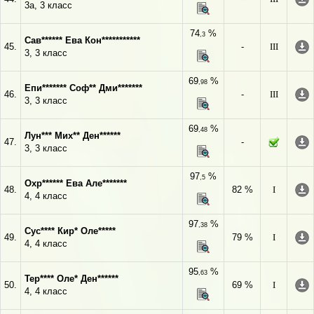
3а, 3 класс
74
%
,3
Сав****** Ева Кон***********
45.
-
III
3, 3 класс
69
%
,98
Епи******* Соф** Дми*******
46.
-
III
3, 3 класс
69
%
,48
Лун*** Мих** Ден******
47.
-
3, 3 класс
97
%
,5
Охр****** Ева Але*******
48.
82 %
I
4, 4 класс
97
%
,38
Сус**** Кир* Оле*****
49.
79 %
I
4, 4 класс
95
%
,63
Тер**** Оле* Ден******
50.
69 %
I
4, 4 класс