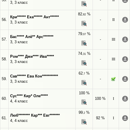
3, 3 класс
82
%
,82
Кри****** Ека****** Ант******
56.
-
II
3, 3 класс
79
%
,07
Бас***** Алё** Арс*******
57.
-
III
3, 3 класс
74
%
,31
Ром**** Дми**** Ива*****
58.
-
III
3, 3 класс
62
%
,7
Сав****** Ева Кон***********
59.
-
3, 3 класс
100 %
Сус**** Кир* Оле*****
60.
100 %
I
4, 4 класс
99
%
,2
Люб******** Кар*** Евг*******
61.
92 %
I
4, 4 класс