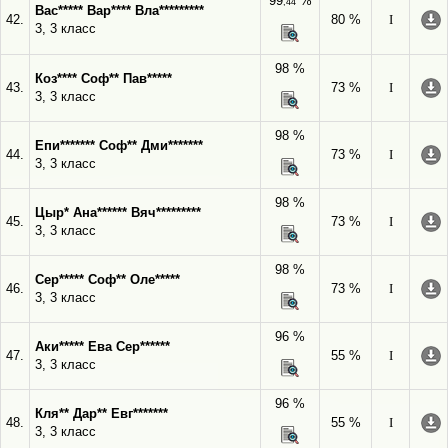
99
%
,44
Вас***** Вар**** Вла*********
42.
80 %
I
3, 3 класс
98 %
Коз**** Соф** Пав*****
43.
73 %
I
3, 3 класс
98 %
Епи******* Соф** Дми*******
44.
73 %
I
3, 3 класс
98 %
Цыр* Ана****** Вяч*********
45.
73 %
I
3, 3 класс
98 %
Сер***** Соф** Оле*****
46.
73 %
I
3, 3 класс
96 %
Аки***** Ева Сер******
47.
55 %
I
3, 3 класс
96 %
Кля** Дар** Евг*******
48.
55 %
I
3, 3 класс