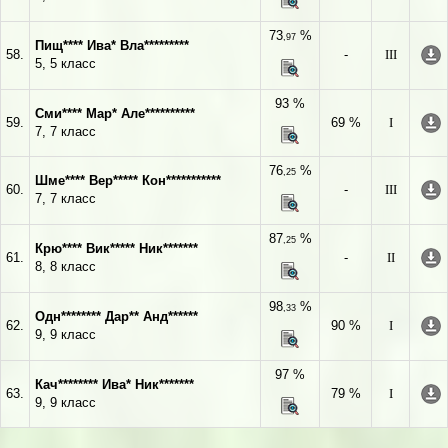
73
%
,97
Пищ**** Ива* Вла*********
58.
-
III
5, 5 класс
93 %
Сми**** Мар* Але**********
59.
69 %
I
7, 7 класс
76
%
,25
Шме**** Вер***** Кон***********
60.
-
III
7, 7 класс
87
%
,25
Крю**** Вик***** Ник*******
61.
-
II
8, 8 класс
98
%
,33
Одн******** Дар** Анд******
62.
90 %
I
9, 9 класс
97 %
Кач******** Ива* Ник*******
63.
79 %
I
9, 9 класс