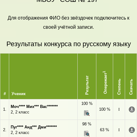
Для отображения ФИО без звёздочек подключитесь к
своей учётной записи.
Результаты конкурса по русскому языку
1
Опережает
Результат
Степень
Скачать
#
Ученик
100 %
Моч**** Мих*** Вас*******
1.
100 %
I
2, 2 класс
98 %
Пуг**** Анд*** Дми*******
2.
63 %
I
2, 2 класс