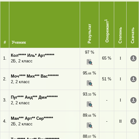
1
Опережает
Результат
Степень
Скачать
#
Ученик
97 %
Кол***** Иль* Арт******
1.
65 %
I
2Б, 2 класс
95
%
,44
Моч**** Мих*** Вас*******
2.
51 %
I
2, 2 класс
93
%
,33
Пуг**** Анд*** Дми*******
3.
-
I
2, 2 класс
89
%
,44
Ман*** Арт** Сер******
4.
-
II
2Б, 2 класс
88
%
,07