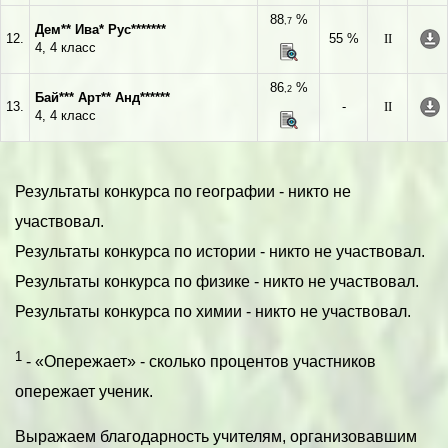
88
%
,7
Дем** Ива* Рус*******
12.
55 %
II
4, 4 класс
86
%
,2
Бай*** Арт** Анд******
13.
-
II
4, 4 класс
Результаты конкурса по географии - никто не
участвовал.
Результаты конкурса по истории - никто не участвовал.
Результаты конкурса по физике - никто не участвовал.
Результаты конкурса по химии - никто не участвовал.
1
- «Опережает» - сколько процентов участников
опережает ученик.
Выражаем благодарность учителям, организовавшим