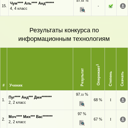
57
%
,64
Чум**** Аль**** Анд******
15.
-
4, 4 класс
Результаты конкурса по
информационным технологиям
1
Опережает
Результат
Степень
Скачать
#
Ученик
97
%
,33
Пуг**** Анд*** Дми*******
1.
68 %
I
2, 2 класс
97 %
Моч**** Мих*** Вас*******
2.
67 %
I
2, 2 класс