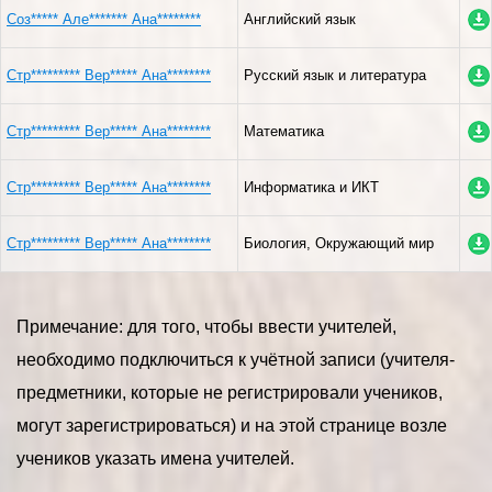
Соз***** Але******* Ана********
Английский язык
Стр********* Вер***** Ана********
Русский язык и литература
Стр********* Вер***** Ана********
Математика
Стр********* Вер***** Ана********
Информатика и ИКТ
Стр********* Вер***** Ана********
Биология, Окружающий мир
Примечание: для того, чтобы ввести учителей,
необходимо подключиться к учётной записи (учителя-
предметники, которые не регистрировали учеников,
могут зарегистрироваться) и на этой странице возле
учеников указать имена учителей.