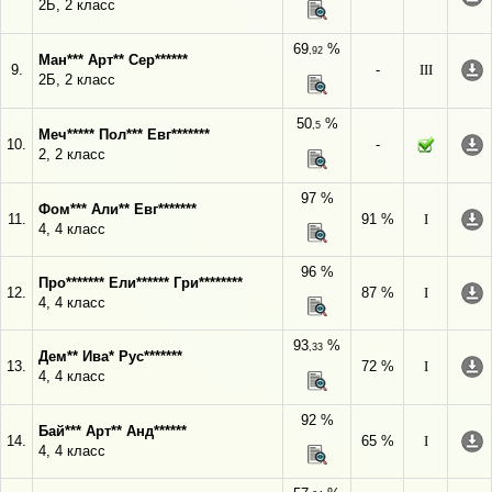
2Б, 2 класс
69
%
,92
Ман*** Арт** Сер******
9.
-
III
2Б, 2 класс
50
%
,5
Меч***** Пол*** Евг*******
10.
-
2, 2 класс
97 %
Фом*** Али** Евг*******
11.
91 %
I
4, 4 класс
96 %
Про******* Ели****** Гри********
12.
87 %
I
4, 4 класс
93
%
,33
Дем** Ива* Рус*******
13.
72 %
I
4, 4 класс
92 %
Бай*** Арт** Анд******
14.
65 %
I
4, 4 класс