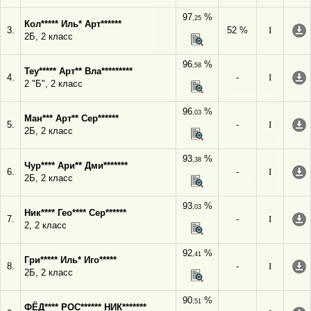
97
%
,25
Кол***** Иль* Арт******
3.
52 %
I
2Б, 2 класс
96
%
,58
Теу***** Арт** Вла*********
4.
-
I
2 "Б", 2 класс
96
%
,03
Ман*** Арт** Сер******
5.
-
I
2Б, 2 класс
93
%
,38
Чур**** Ари** Дми*******
6.
-
I
2Б, 2 класс
93
%
,03
Ник**** Гео**** Сер******
7.
-
I
2, 2 класс
92
%
,41
Гри***** Иль* Иго*****
8.
-
I
2Б, 2 класс
90
%
,51
ФЁД**** РОС****** НИК*******