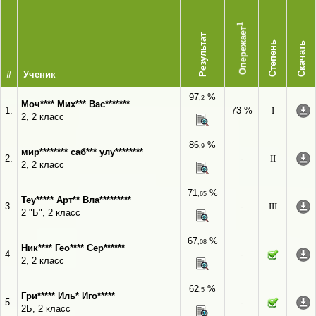
1
Опережает
Результат
Степень
Скачать
#
Ученик
97
%
,2
Моч**** Мих*** Вас*******
1.
73 %
I
2, 2 класс
86
%
,9
мир******** саб*** улу********
2.
-
II
2, 2 класс
71
%
,65
Теу***** Арт** Вла*********
3.
-
III
2 "Б", 2 класс
67
%
,08
Ник**** Гео**** Сер******
4.
-
2, 2 класс
62
%
,5
Гри***** Иль* Иго*****
5.
-
2Б, 2 класс