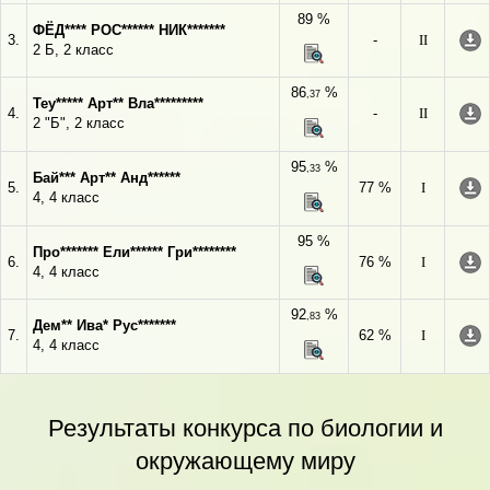
89 %
ФЁД**** РОС****** НИК*******
3.
-
II
2 Б, 2 класс
86
%
,37
Теу***** Арт** Вла*********
4.
-
II
2 "Б", 2 класс
95
%
,33
Бай*** Арт** Анд******
5.
77 %
I
4, 4 класс
95 %
Про******* Ели****** Гри********
6.
76 %
I
4, 4 класс
92
%
,83
Дем** Ива* Рус*******
7.
62 %
I
4, 4 класс
Результаты конкурса по биологии и
окружающему миру