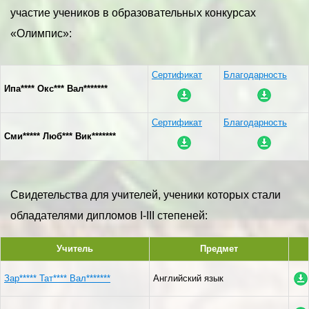
участие учеников в образовательных конкурсах
«Олимпис»:
Сертификат
Благодарность
Ипа**** Окс*** Вал*******
Сертификат
Благодарность
Сми***** Люб*** Вик*******
Свидетельства для учителей, ученики которых стали
обладателями дипломов I-III степеней:
Учитель
Предмет
Зар***** Тат**** Вал*******
Английский язык