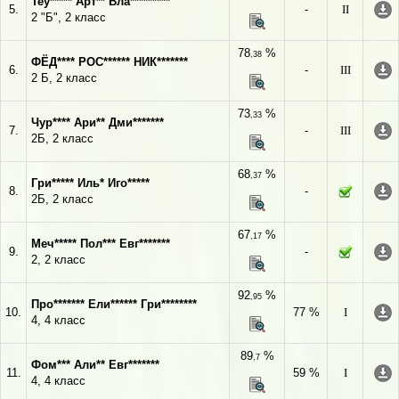
Теу***** Арт** Вла*********
5.
-
II
2 "Б", 2 класс
78
%
,38
ФЁД**** РОС****** НИК*******
6.
-
III
2 Б, 2 класс
73
%
,33
Чур**** Ари** Дми*******
7.
-
III
2Б, 2 класс
68
%
,37
Гри***** Иль* Иго*****
8.
-
2Б, 2 класс
67
%
,17
Меч***** Пол*** Евг*******
9.
-
2, 2 класс
92
%
,95
Про******* Ели****** Гри********
10.
77 %
I
4, 4 класс
89
%
,7
Фом*** Али** Евг*******
11.
59 %
I
4, 4 класс