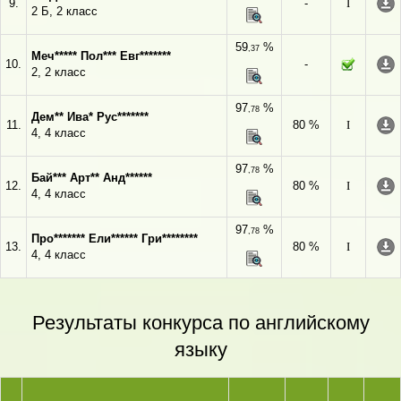
9.
-
I
2 Б, 2 класс
59
%
,37
Меч***** Пол*** Евг*******
10.
-
2, 2 класс
97
%
,78
Дем** Ива* Рус*******
11.
80 %
I
4, 4 класс
97
%
,78
Бай*** Арт** Анд******
12.
80 %
I
4, 4 класс
97
%
,78
Про******* Ели****** Гри********
13.
80 %
I
4, 4 класс
Результаты конкурса по английскому
языку