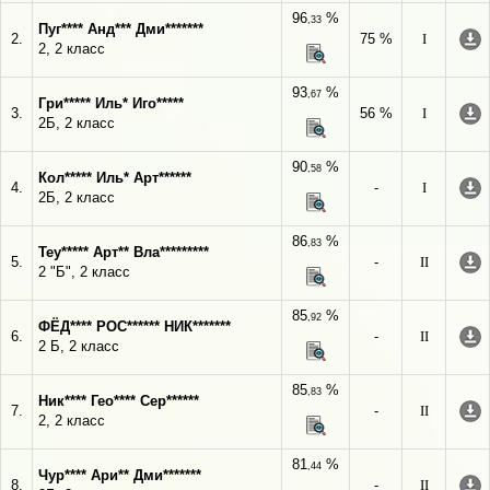
96
%
,33
Пуг**** Анд*** Дми*******
2.
75 %
I
2, 2 класс
93
%
,67
Гри***** Иль* Иго*****
3.
56 %
I
2Б, 2 класс
90
%
,58
Кол***** Иль* Арт******
4.
-
I
2Б, 2 класс
86
%
,83
Теу***** Арт** Вла*********
5.
-
II
2 "Б", 2 класс
85
%
,92
ФЁД**** РОС****** НИК*******
6.
-
II
2 Б, 2 класс
85
%
,83
Ник**** Гео**** Сер******
7.
-
II
2, 2 класс
81
%
,44
Чур**** Ари** Дми*******
8.
-
II