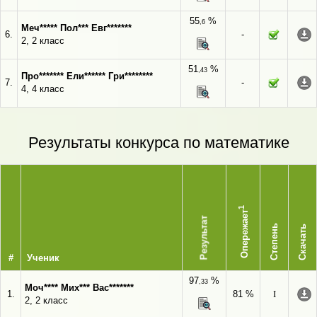
55
%
,6
Меч***** Пол*** Евг*******
6.
-
2, 2 класс
51
%
,43
Про******* Ели****** Гри********
7.
-
4, 4 класс
Результаты конкурса по математике
1
Опережает
Результат
Степень
Скачать
#
Ученик
97
%
,33
Моч**** Мих*** Вас*******
1.
81 %
I
2, 2 класс