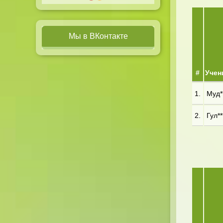
Мы в ВКонтакте
#
Учен
1.
Муд**
2.
Гул**