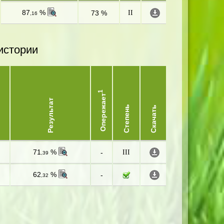
87
%
73 %
II
,16
истории
1
Опережает
Результат
Степень
Скачать
71
%
-
III
,39
62
%
-
,32