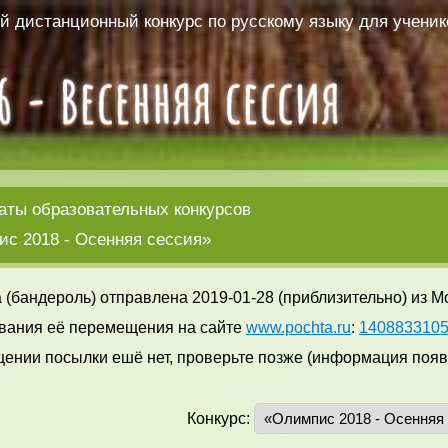
 дистанционный конкурс по русскому языку для ученико
аты образовательных конкурсов
с 2018 - Осенняя сессия»
 (бандероль) отправлена 2019-01-28 (приблизительно) из М
вания её перемещения на сайте
www.pochta.ru
:
140883310
ении посылки ешё нет, проверьте позже (информация появл
Конкурс: