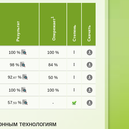
1
Опережает
Результат
Степень
Скачать
100 %
100 %
I
98 %
84 %
I
92
%
50 %
I
,67
100 %
100 %
I
57
%
-
,53
онным технологиям