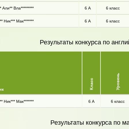
* Али** Вла*********
6 А
6 класс
* Ник*** Мак*******
6 А
6 класс
Результаты конкурса по англи
Уровень
Класс
ик
* Ник*** Мак*******
6 А
6 класс
Результаты конкурса по м