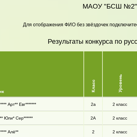
МАОУ "БСШ №2"
Для отображения ФИО без звёздочек подключитес
Результаты конкурса по рус
Уровень
Класс
ик
**** Арт** Евг*******
2а
2 класс
** Юли* Сер******
2А
2 класс
**** Алё**
2
2 класс