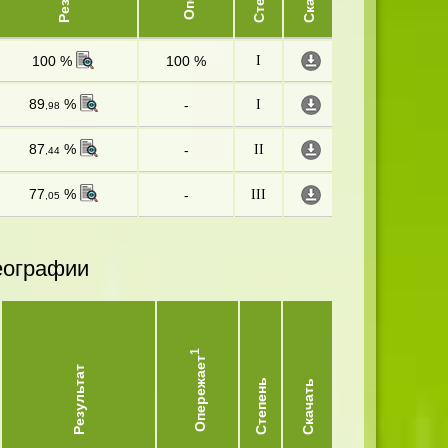
100 %
100 %
I
89
%
-
I
,98
87
%
-
II
,44
77
%
-
III
,05
еографии
1
Опережает
Результат
Степень
Скачать