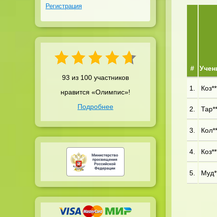
Регистрация
#
Учен
93 из 100 участников
1.
Коз**
нравится «Олимпис»!
Подробнее
2.
Тар**
3.
Кол**
4.
Коз**
5.
Муд**