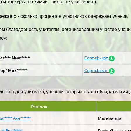
ты конкурса по химии - никто не участвовал.
ежает» - сколько процентов участников опережает ученик.
м благодарность учителям, организовавшим участие учени
с»:
ат**** Мих*******
Сертификат
ер* Мих*******
Сертификат
ьства для учителей, ученики которых стали обладателями ди
Учитель
ка****** Але*******
Математика
** Вик*******
Русский язык и 