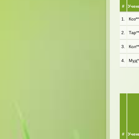
#
Учен
1.
Коз**
2.
Тар**
3.
Кол**
4.
Муд**
#
Учен