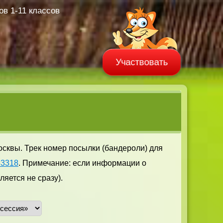
в 1-11 классов
Участвовать
осквы. Трек номер посылки (бандероли) для
53318
. Примечание: если информации о
яется не сразу).