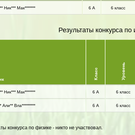
* Ник*** Мак*******
6 А
6 класс
Результаты конкурса по 
Уровень
Класс
ик
* Ник*** Мак*******
6 А
6 класс
* Али** Вла*********
6 А
6 класс
ты конкурса по физике - никто не участвовал.