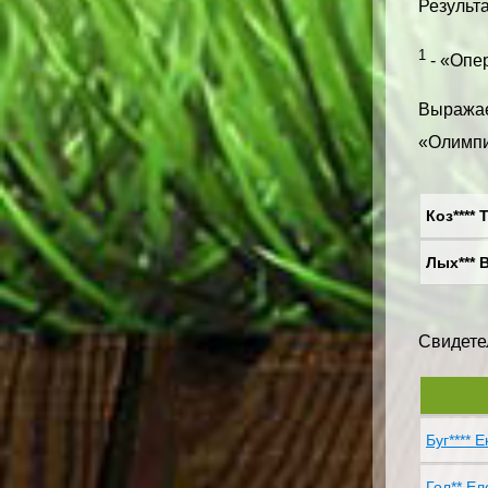
Результа
1
- «Опер
Выражае
«Олимпи
Коз**** Т
Лых*** В
Свидетел
Буг**** Е
Гол** Еле