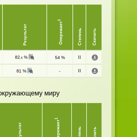
1
Опережает
Результат
Степень
Скачать
82
%
54 %
II
,4
81 %
-
II
и окружающему миру
1
Опережает
Результат
Степень
Скачать