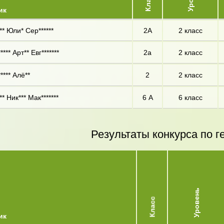
Класс
ик
** Юли* Сер******
2А
2 класс
**** Арт** Евг*******
2а
2 класс
**** Алё**
2
2 класс
* Ник*** Мак*******
6 А
6 класс
Результаты конкурса по г
Уровень
Класс
ик