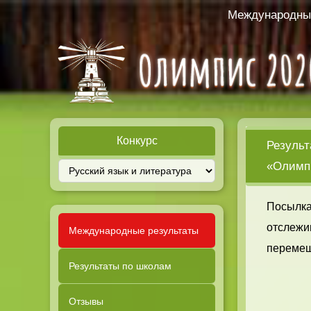
Международный
Конкурс
Результ
«Олимпи
Посылка
отслежи
Международные результаты
перемещ
Результаты по школам
Отзывы