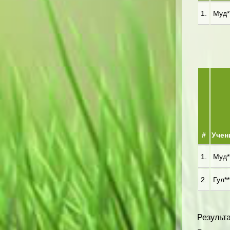
1.
Муд**
#
Учен
1.
Муд**
2.
Гул**
Результа