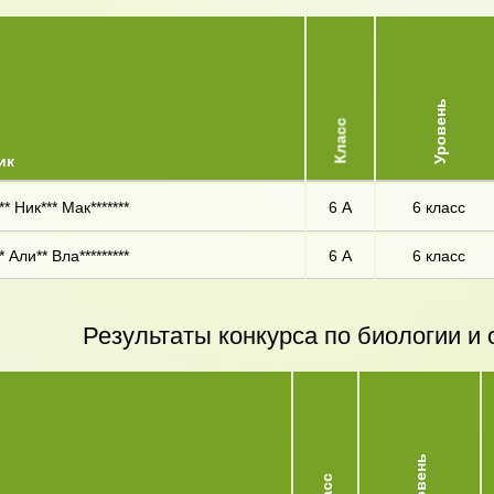
Уровень
Класс
ик
* Ник*** Мак*******
6 А
6 класс
* Али** Вла*********
6 А
6 класс
Результаты конкурса по биологии 
Уровень