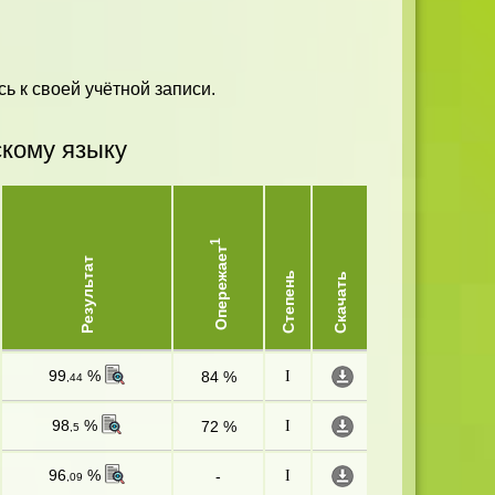
ь к своей учётной записи.
скому языку
1
Опережает
Результат
Степень
Скачать
99
%
84 %
I
,44
98
%
72 %
I
,5
96
%
-
I
,09