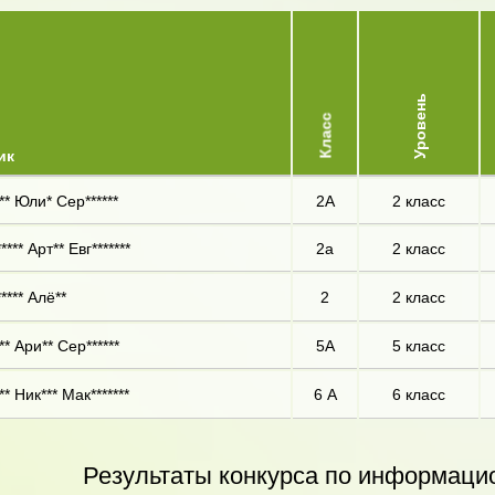
Уровень
Класс
ик
** Юли* Сер******
2А
2 класс
**** Арт** Евг*******
2а
2 класс
**** Алё**
2
2 класс
** Ари** Сер******
5А
5 класс
* Ник*** Мак*******
6 А
6 класс
Результаты конкурса по информаци