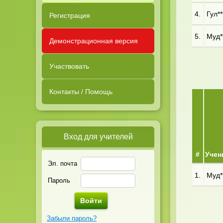
4.
Гул**
Регистрация
5.
Муд**
Демонстрационная версия
Участвовать
Контакты / Помощь
Вход для учителей
#
Учен
Эл. почта
1.
Муд**
Пароль
Забыли пароль?