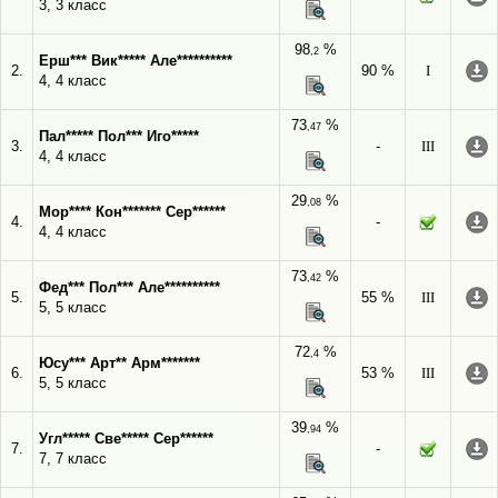
3, 3 класс
98
%
,2
Ерш*** Вик***** Але**********
2.
90 %
I
4, 4 класс
73
%
,47
Пал***** Пол*** Иго*****
3.
-
III
4, 4 класс
29
%
,08
Мор**** Кон******* Сер******
4.
-
4, 4 класс
73
%
,42
Фед*** Пол*** Але**********
5.
55 %
III
5, 5 класс
72
%
,4
Юсу*** Арт** Арм*******
6.
53 %
III
5, 5 класс
39
%
,94
Угл***** Све***** Сер******
7.
-
7, 7 класс