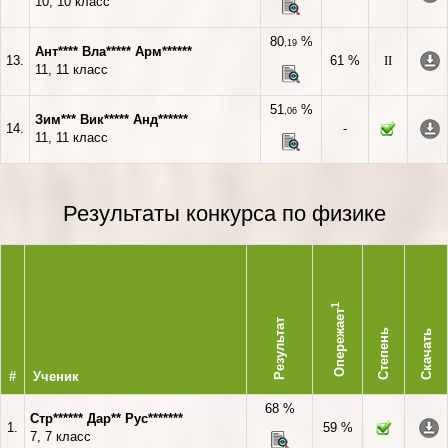
10, 10 класс
80
%
,19
Ант**** Вла***** Арм******
13.
61 %
II
11, 11 класс
51
%
,06
Зим*** Вик***** Анд******
14.
-
11, 11 класс
Результаты конкурса по физике
1
Опережает
Результат
Степень
Скачать
#
Ученик
68 %
Стр****** Дар** Рус*******
1.
59 %
7, 7 класс