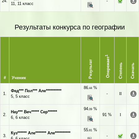
24.
-
11, 11 класс
Результаты конкурса по географии
1
Опережает
Результат
Степень
Скачать
#
Ученик
86
%
,44
Фед*** Пол*** Але**********
1.
-
II
5, 5 класс
94
%
,09
Нау*** Веч***** Сер******
2.
91 %
I
6, 6 класс
55
%
,81
Куз****** Але******* Але**********
3.
-
6, 6 класс