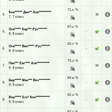
71
%
,41
Кон****** Ден** Але**********
4.
-
III
7, 7 класс
67
%
,02
Осе***** Кар*** Рус*******
5.
-
8, 8 класс
63
%
,27
Осе***** Вио***** Рус*******
6.
-
8, 8 класс
73
%
,13
Пан*** Евг**** Але**********
7.
-
III
9, 9 класс
64
%
,46
Бер***** Мак*** Веч*********
8.
-
9, 9 класс
62
%
,18
Вор***** Его* Кон***********
9.
-
9, 9 класс
62
%