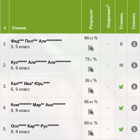
1
Опережает
Результат
Степень
Скачать
#
Ученик
84
%
,03
Фед*** Пол*** Але**********
1.
-
II
5, 5 класс
73
%
,1
Куз****** Але******* Але**********
2.
-
III
6, 6 класс
26
%
,3
Кал*** Ива* Юрь****
3.
-
6, 6 класс
66
%
,84
Ком******** Мар** Ана********
4.
-
8, 8 класс
60
%
,81
Осе***** Кар*** Рус*******
5.
-
8, 8 класс