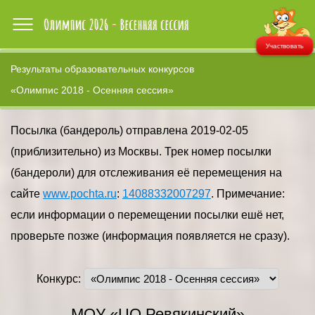
Участвовать
Результаты образовательных конкурсов
«Олимпис 2018 - Осенняя сессия»
Посылка (бандероль) отправлена 2019-02-05
(приблизительно) из Москвы. Трек номер посылки
(бандероли) для отслеживания её перемещения на
сайте
www.pochta.ru
:
14088332007297
. Примечание:
если информации о перемещении посылки ешё нет,
проверьте позже (информация появляется не сразу).
Конкурс:
МОУ «ЦО Ревякинский»