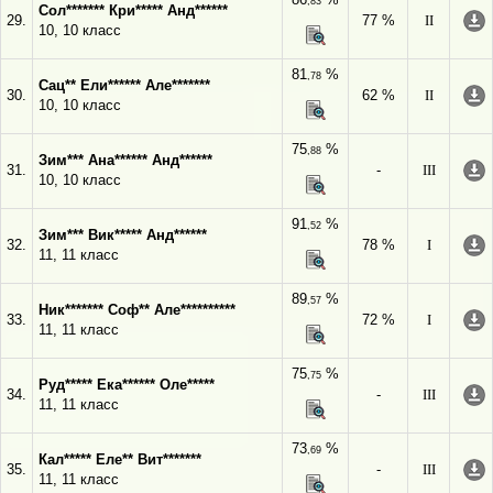
,83
Сол******* Кри***** Анд******
29.
77 %
II
10, 10 класс
81
%
,78
Сац** Ели****** Але*******
30.
62 %
II
10, 10 класс
75
%
,88
Зим*** Ана****** Анд******
31.
-
III
10, 10 класс
91
%
,52
Зим*** Вик***** Анд******
32.
78 %
I
11, 11 класс
89
%
,57
Ник******* Соф** Але**********
33.
72 %
I
11, 11 класс
75
%
,75
Руд***** Ека****** Оле*****
34.
-
III
11, 11 класс
73
%
,69
Кал***** Еле** Вит*******
35.
-
III
11, 11 класс