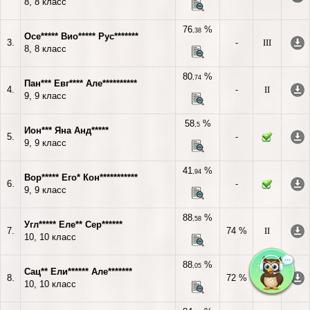
8, 8 класс
76
%
,38
Осе***** Вио***** Рус*******
3.
-
III
8, 8 класс
80
%
,74
Пан*** Евг**** Але**********
4.
-
II
9, 9 класс
58
%
,5
Ион*** Яна Анд*****
5.
-
9, 9 класс
41
%
,94
Вор***** Его* Кон***********
6.
-
9, 9 класс
88
%
,58
Угл***** Еле** Сер******
7.
74 %
II
10, 10 класс
88
%
,05
Сац** Ели****** Але*******
8.
72 %
II
10, 10 класс