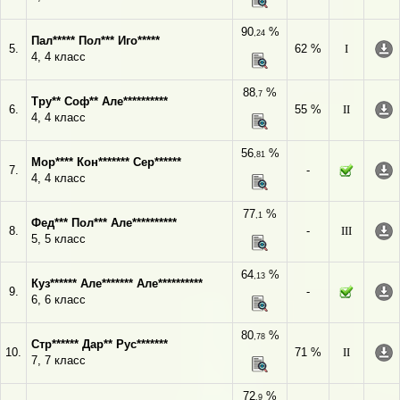
90
%
,24
Пал***** Пол*** Иго*****
5.
62 %
I
4, 4 класс
88
%
,7
Тру** Соф** Але**********
6.
55 %
II
4, 4 класс
56
%
,81
Мор**** Кон******* Сер******
7.
-
4, 4 класс
77
%
,1
Фед*** Пол*** Але**********
8.
-
III
5, 5 класс
64
%
,13
Куз****** Але******* Але**********
9.
-
6, 6 класс
80
%
,78
Стр****** Дар** Рус*******
10.
71 %
II
7, 7 класс
72
%
,9