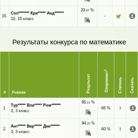
20
%
,67
Сол******* Кри***** Анд******
15.
-
10, 10 класс
Результаты конкурса по математике
1
Опережает
Результат
Степень
Скачать
#
Ученик
95
%
,13
Тур***** Вла***** Ром******
1.
66 %
I
3, 3 класс
94
%
,25
Ант***** Вер***** Ден******
2.
60 %
I
3, 3 класс