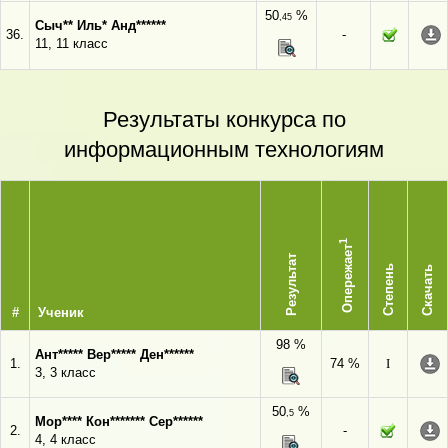
50
%
,45
Сыч** Иль* Анд******
36.
-
11, 11 класс
Результаты конкурса по
информационным технологиям
1
Опережает
Результат
Степень
Скачать
#
Ученик
98 %
Ант***** Вер***** Ден******
1.
74 %
I
3, 3 класс
50
%
,5
Мор**** Кон******* Сер******
2.
-
4, 4 класс