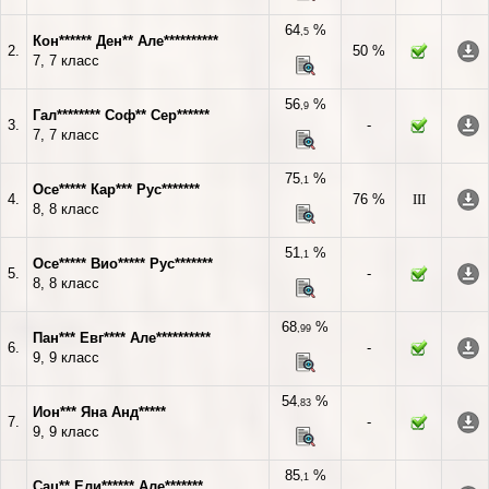
64
%
,5
Кон****** Ден** Але**********
2.
50 %
7, 7 класс
56
%
,9
Гал******** Соф** Сер******
3.
-
7, 7 класс
75
%
,1
Осе***** Кар*** Рус*******
4.
76 %
III
8, 8 класс
51
%
,1
Осе***** Вио***** Рус*******
5.
-
8, 8 класс
68
%
,99
Пан*** Евг**** Але**********
6.
-
9, 9 класс
54
%
,83
Ион*** Яна Анд*****
7.
-
9, 9 класс
85
%
,1
Сац** Ели****** Але*******