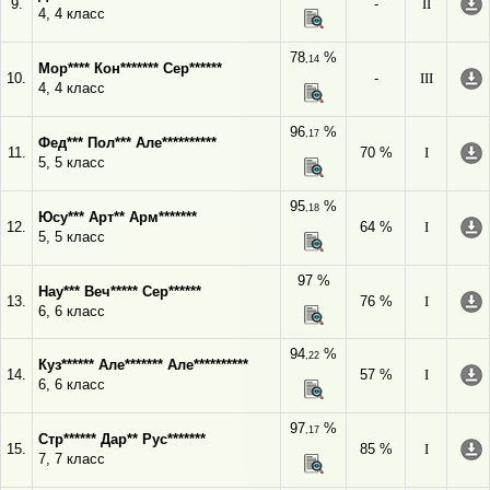
9.
-
II
4, 4 класс
78
%
,14
Мор**** Кон******* Сер******
10.
-
III
4, 4 класс
96
%
,17
Фед*** Пол*** Але**********
11.
70 %
I
5, 5 класс
95
%
,18
Юсу*** Арт** Арм*******
12.
64 %
I
5, 5 класс
97 %
Нау*** Веч***** Сер******
13.
76 %
I
6, 6 класс
94
%
,22
Куз****** Але******* Але**********
14.
57 %
I
6, 6 класс
97
%
,17
Стр****** Дар** Рус*******
15.
85 %
I
7, 7 класс