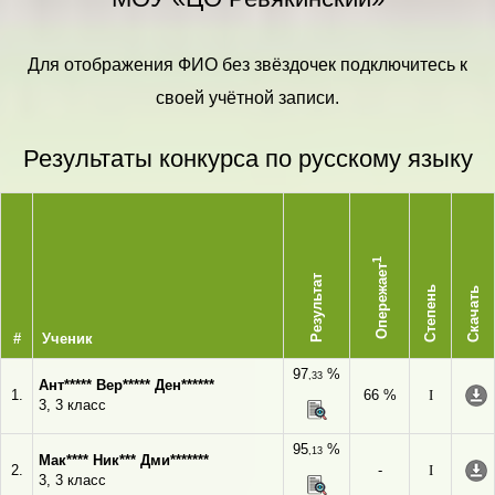
Для отображения ФИО без звёздочек подключитесь к
своей учётной записи.
Результаты конкурса по русскому языку
1
Опережает
Результат
Степень
Скачать
#
Ученик
97
%
,33
Ант***** Вер***** Ден******
1.
66 %
I
3, 3 класс
95
%
,13
Мак**** Ник*** Дми*******
2.
-
I
3, 3 класс