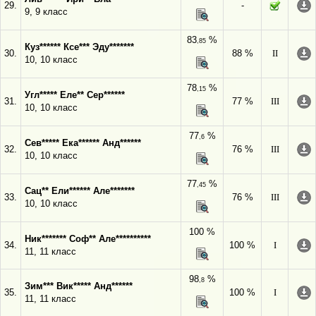
29.
-
9, 9 класс
83
%
,85
Куз****** Ксе*** Эду*******
30.
88 %
II
10, 10 класс
78
%
,15
Угл***** Еле** Сер******
31.
77 %
III
10, 10 класс
77
%
,6
Сев***** Ека****** Анд******
32.
76 %
III
10, 10 класс
77
%
,45
Сац** Ели****** Але*******
33.
76 %
III
10, 10 класс
100 %
Ник******* Соф** Але**********
34.
100 %
I
11, 11 класс
98
%
,8
Зим*** Вик***** Анд******
35.
100 %
I
11, 11 класс