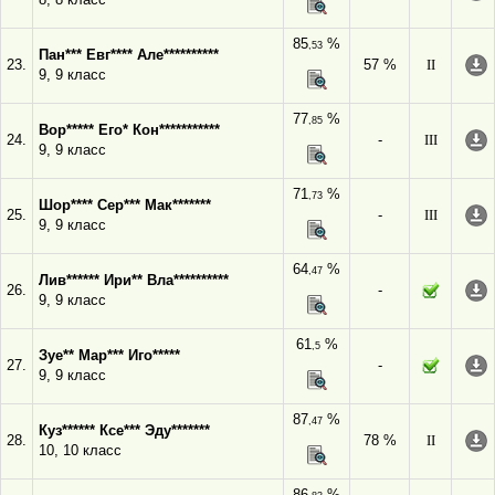
85
%
,53
Пан*** Евг**** Але**********
23.
57 %
II
9, 9 класс
77
%
,85
Вор***** Его* Кон***********
24.
-
III
9, 9 класс
71
%
,73
Шор**** Сер*** Мак*******
25.
-
III
9, 9 класс
64
%
,47
Лив****** Ири** Вла**********
26.
-
9, 9 класс
61
%
,5
Зуе** Мар*** Иго*****
27.
-
9, 9 класс
87
%
,47
Куз****** Ксе*** Эду*******
28.
78 %
II
10, 10 класс
86
%