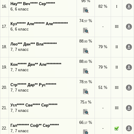
95 %
Нау*** Веч***** Сер******
16.
82 %
I
6, 6 класс
74
%
,57
Куз****** Але******* Але**********
17.
-
III
6, 6 класс
88
%
,93
Лео*** Дан*** Вла*********
18.
79 %
II
7, 7 класс
88
%
,83
Кон****** Ден** Але**********
19.
79 %
II
7, 7 класс
78
%
,55
Стр****** Дар** Рус*******
20.
51 %
III
7, 7 класс
75
%
,6
Угл***** Све***** Сер******
21.
-
III
7, 7 класс
66
%
,17
Гал******** Соф** Сер******
22.
-
7, 7 класс