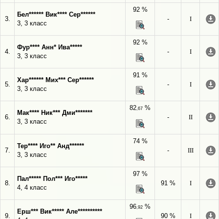
92 %
Бел****** Вик**** Сер******
3.
-
I
3, 3 класс
92 %
Фур**** Анн* Ива*****
4.
-
I
3, 3 класс
91 %
Хар****** Мих*** Сер******
5.
-
I
3, 3 класс
82
%
,67
Мак**** Ник*** Дми*******
6.
-
II
3, 3 класс
74 %
Тер**** Иго** Анд******
7.
-
III
3, 3 класс
97 %
Пал***** Пол*** Иго*****
8.
91 %
I
4, 4 класс
96
%
,92
Ерш*** Вик***** Але**********
9.
90 %
I