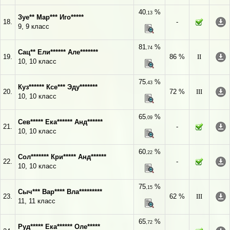
40
%
,13
Зуе** Мар*** Иго*****
18.
-
9, 9 класс
81
%
,74
Сац** Ели****** Але*******
19.
86 %
II
10, 10 класс
75
%
,43
Куз****** Ксе*** Эду*******
20.
72 %
III
10, 10 класс
65
%
,09
Сев***** Ека****** Анд******
21.
-
10, 10 класс
60
%
,22
Сол******* Кри***** Анд******
22.
-
10, 10 класс
75
%
,15
Сыч*** Вар**** Вла*********
23.
62 %
III
11, 11 класс
65
%
,72
Руд***** Ека****** Оле*****