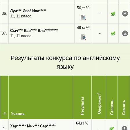
56
%
,67
Луч*** Ива* Ива*****
36.
-
11, 11 класс
46
%
,14
Сыч*** Вар**** Вла*********
37.
-
11, 11 класс
Результаты конкурса по английскому
языку
1
Опережает
Результат
Степень
Скачать
#
Ученик
64
%
,85
Хар****** Мих*** Сер******
1.
-