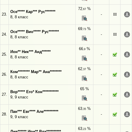
72
%
,67
Осе***** Кар*** Рус*******
23.
-
III
8, 8 класс
69
%
,73
Осе***** Вио***** Рус*******
24.
-
III
8, 8 класс
66
%
,9
Ион** Ник*** Анд******
25.
-
8, 8 класс
62
%
,37
Ком******** Мар** Ана********
26.
-
8, 8 класс
65 %
Вор***** Его* Кон***********
27.
-
9, 9 класс
63
%
,35
Пан*** Евг**** Але**********
28.
-
9, 9 класс
63
%
,23
Лив****** Ири** Вла**********