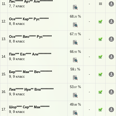
Лис****** Арт** Але**********
11.
-
III
7, 7 класс
68
%
,25
Осе***** Кар*** Рус*******
12.
-
8, 8 класс
67
%
,72
Осе***** Вио***** Рус*******
13.
-
8, 8 класс
66
%
,55
Пан*** Евг**** Але**********
14.
-
9, 9 класс
59
%
,1
Бер***** Мак*** Веч*********
15.
-
9, 9 класс
53
%
,67
Лив****** Ири** Вла**********
16.
-
9, 9 класс
49
%
,88
Шор**** Сер*** Мак*******
17.
-
9, 9 класс