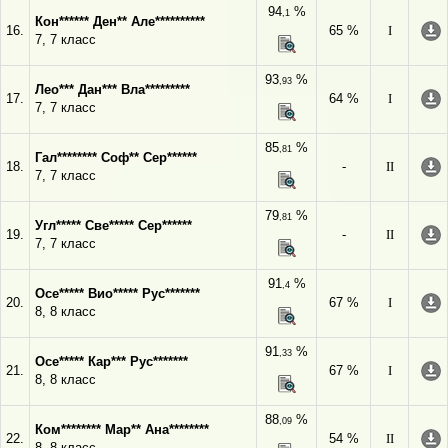
94
%
,1
Кон****** Ден** Але**********
16.
65 %
I
7, 7 класс
93
%
,93
Лео*** Дан*** Вла*********
17.
64 %
I
7, 7 класс
85
%
,81
Гал******** Соф** Сер******
18.
-
II
7, 7 класс
79
%
,81
Угл***** Све***** Сер******
19.
-
II
7, 7 класс
91
%
,4
Осе***** Вио***** Рус*******
20.
67 %
I
8, 8 класс
91
%
,33
Осе***** Кар*** Рус*******
21.
67 %
I
8, 8 класс
88
%
,09
Ком******** Мар** Ана********
22.
54 %
II
8, 8 класс