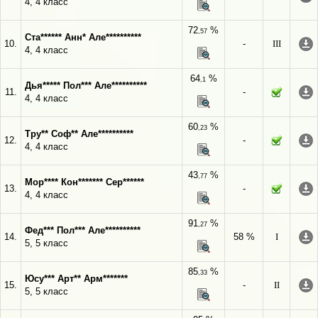
4, 4 класс
72
%
,57
Ста****** Анн* Але**********
10.
-
III
4, 4 класс
64
%
,1
Дья***** Пол*** Але**********
11.
-
4, 4 класс
60
%
,23
Тру** Соф** Але**********
12.
-
4, 4 класс
43
%
,77
Мор**** Кон******* Сер******
13.
-
4, 4 класс
91
%
,27
Фед*** Пол*** Але**********
14.
58 %
I
5, 5 класс
85
%
,33
Юсу*** Арт** Арм*******
15.
-
II
5, 5 класс