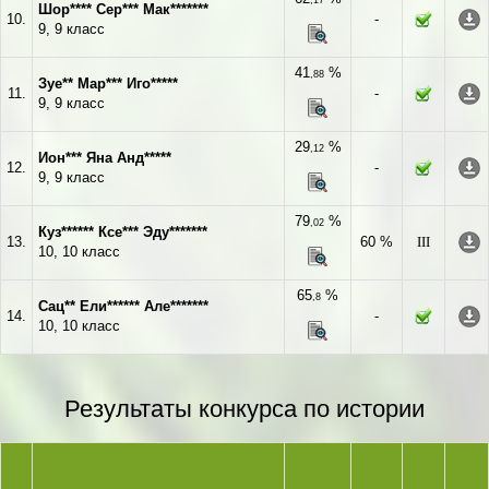
,17
Шор**** Сер*** Мак*******
10.
-
9, 9 класс
41
%
,88
Зуе** Мар*** Иго*****
11.
-
9, 9 класс
29
%
,12
Ион*** Яна Анд*****
12.
-
9, 9 класс
79
%
,02
Куз****** Ксе*** Эду*******
13.
60 %
III
10, 10 класс
65
%
,8
Сац** Ели****** Але*******
14.
-
10, 10 класс
Результаты конкурса по истории