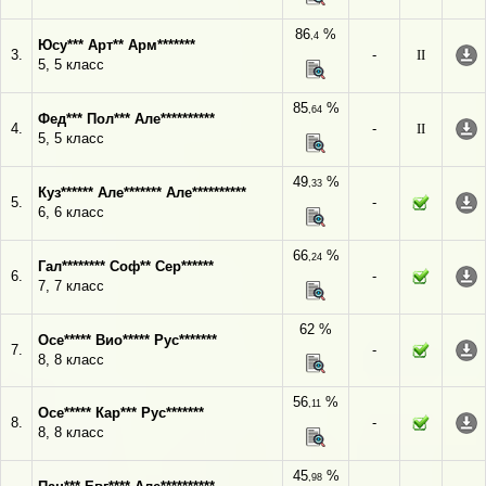
86
%
,4
Юсу*** Арт** Арм*******
3.
-
II
5, 5 класс
85
%
,64
Фед*** Пол*** Але**********
4.
-
II
5, 5 класс
49
%
,33
Куз****** Але******* Але**********
5.
-
6, 6 класс
66
%
,24
Гал******** Соф** Сер******
6.
-
7, 7 класс
62 %
Осе***** Вио***** Рус*******
7.
-
8, 8 класс
56
%
,11
Осе***** Кар*** Рус*******
8.
-
8, 8 класс
45
%
,98