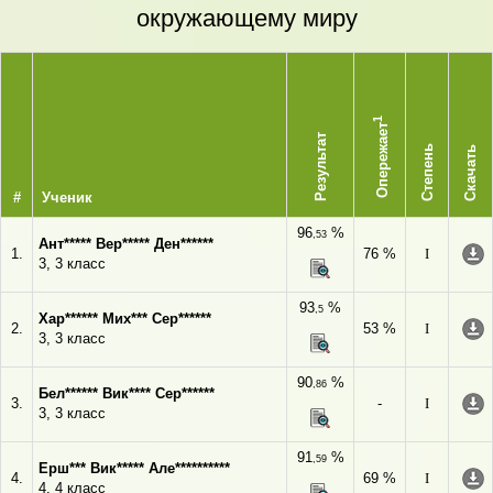
окружающему миру
1
Опережает
Результат
Степень
Скачать
#
Ученик
96
%
,53
Ант***** Вер***** Ден******
1.
76 %
I
3, 3 класс
93
%
,5
Хар****** Мих*** Сер******
2.
53 %
I
3, 3 класс
90
%
,86
Бел****** Вик**** Сер******
3.
-
I
3, 3 класс
91
%
,59
Ерш*** Вик***** Але**********
4.
69 %
I
4, 4 класс