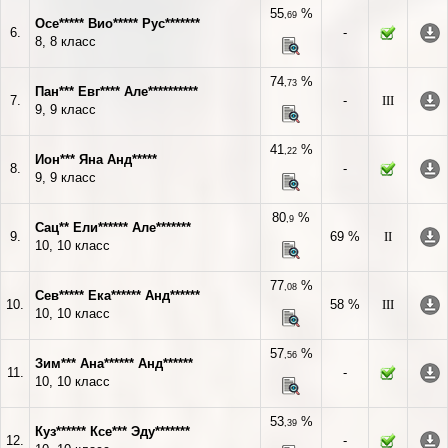
55
%
,69
Осе***** Вио***** Рус*******
6.
-
8, 8 класс
74
%
,73
Пан*** Евг**** Але**********
7.
-
III
9, 9 класс
41
%
,22
Ион*** Яна Анд*****
8.
-
9, 9 класс
80
%
,9
Сац** Ели****** Але*******
9.
69 %
II
10, 10 класс
77
%
,08
Сев***** Ека****** Анд******
10.
58 %
III
10, 10 класс
57
%
,56
Зим*** Ана****** Анд******
11.
-
10, 10 класс
53
%
,39
Куз****** Ксе*** Эду*******
12.
-