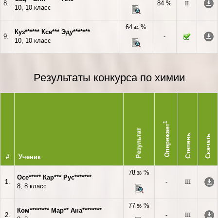
8.
84 %
II
10, 10 класс
64
%
,44
Куз****** Ксе*** Эду*******
9.
-
10, 10 класс
Результаты конкурса по химии
1
Опережает
Результат
Степень
Скачать
#
Ученик
78
%
,38
Осе***** Кар*** Рус*******
1.
-
III
8, 8 класс
77
%
,56
Ком******** Мар** Ана********
2.
-
III