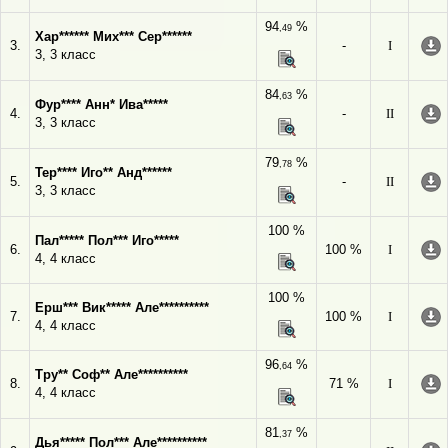
94
%
,49
Хар****** Мих*** Сер******
3.
-
I
3, 3 класс
84
%
,63
Фур**** Анн* Ива*****
4.
-
II
3, 3 класс
79
%
,78
Тер**** Иго** Анд******
5.
-
II
3, 3 класс
100 %
Пал***** Пол*** Иго*****
6.
100 %
I
4, 4 класс
100 %
Ерш*** Вик***** Але**********
7.
100 %
I
4, 4 класс
96
%
,64
Тру** Соф** Але**********
8.
71 %
I
4, 4 класс
81
%
,37
Дья***** Пол*** Але**********