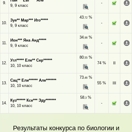
Пан*** Евг**** Але**********
9.
-
9, 9 класс
43
%
,72
Зуе** Мар*** Иго*****
10.
-
9, 9 класс
34
%
,98
Ион*** Яна Анд*****
11.
-
9, 9 класс
80
%
,55
Угл***** Еле** Сер******
12.
74 %
II
10, 10 класс
73
%
,46
Сац** Ели****** Але*******
13.
55 %
III
10, 10 класс
58
%
,3
Куз****** Ксе*** Эду*******
14.
-
10, 10 класс
Результаты конкурса по биологии и