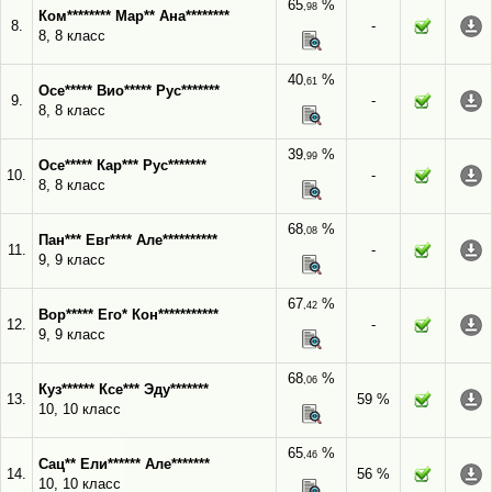
65
%
,98
Ком******** Мар** Ана********
8.
-
8, 8 класс
40
%
,61
Осе***** Вио***** Рус*******
9.
-
8, 8 класс
39
%
,99
Осе***** Кар*** Рус*******
10.
-
8, 8 класс
68
%
,08
Пан*** Евг**** Але**********
11.
-
9, 9 класс
67
%
,42
Вор***** Его* Кон***********
12.
-
9, 9 класс
68
%
,06
Куз****** Ксе*** Эду*******
13.
59 %
10, 10 класс
65
%
,46
Сац** Ели****** Але*******
14.
56 %
10, 10 класс