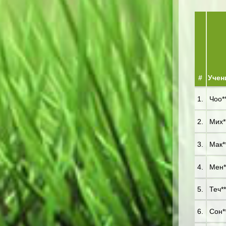
#
Учен
1.
Чоо**
2.
Мих**
3.
Мак**
4.
Мен**
5.
Теч**
6.
Сон**