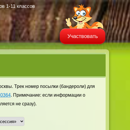
в 1-11 классов
Участвовать
осквы. Трек номер посылки (бандероли) для
30364
. Примечание: если информации о
яется не сразу).