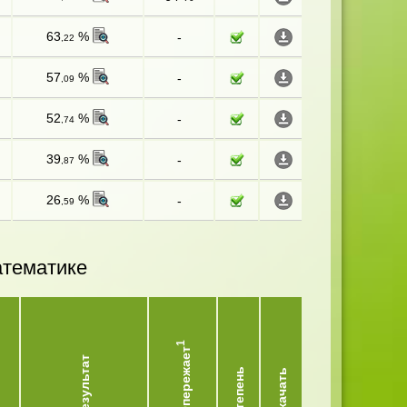
63
%
-
,22
57
%
-
,09
52
%
-
,74
39
%
-
,87
26
%
-
,59
атематике
1
Опережает
Результат
Степень
Скачать