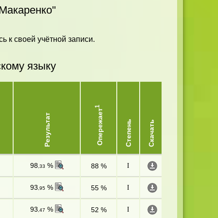
Макаренко"
ь к своей учётной записи.
скому языку
1
Опережает
Результат
Степень
Скачать
98
%
88 %
I
,33
93
%
55 %
I
,95
93
%
52 %
I
,47