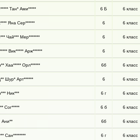
***** Тан* Ами*****
6 Б
6 класс
**** Яна Сер******
6
6 класс
*** Чай*** Мер*******
6
6 класс
**** Вик***** Арж******
6
6 класс
** Хаа***** Орл******
6б
6 класс
** Шур* Арт******
6
6 класс
*** Ник***
6 г
6 класс
* Сог*****
6 б
6 класс
 Ани**
6б
6 класс
** Сан********
6 г
6 класс