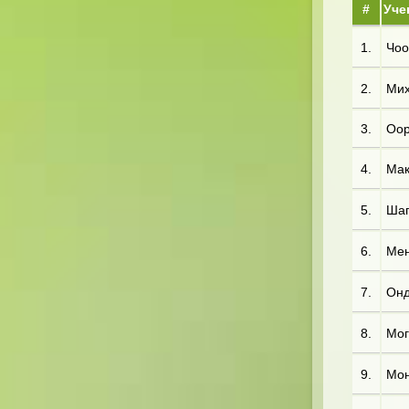
#
Уче
1.
Чоо*
2.
Мих*
3.
Оор
4.
Мак
5.
Шаг
6.
Мен
7.
Онд
8.
Мог*
9.
Мон