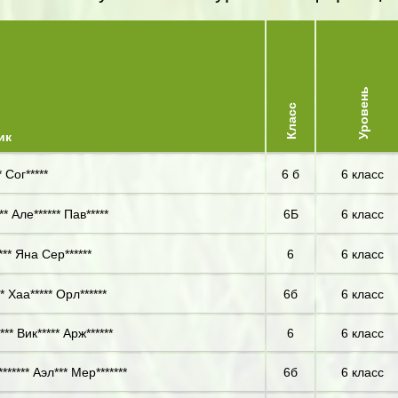
Уровень
Класс
ик
 Сог*****
6 б
6 класс
* Але****** Пав*****
6Б
6 класс
** Яна Сер******
6
6 класс
 Хаа***** Орл******
6б
6 класс
*** Вик***** Арж******
6
6 класс
****** Аэл*** Мер*******
6б
6 класс