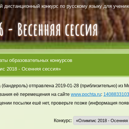
 дистанционный конкурс по русскому языку для ученико
аты образовательных конкурсов
с 2018 - Осенняя сессия»
 (бандероль) отправлена 2019-01-28 (приблизительно) из М
вания её перемещения на сайте
www.pochta.ru
:
140883310
ении посылки ешё нет, проверьте позже (информация появл
Конкурс: