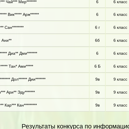
*** Чай*** Мер*******
6
6 класс
**** Вик***** Арж******
6
6 класс
** Сан********
6 г
6 класс
 Ани**
6б
6 класс
**** Диа** Дми*******
6
6 класс
***** Тан* Ами*****
6 Б
6 класс
****** Дол****** Дии*******
9в
9 класс
*** Ари** Эду*******
9в
9 класс
** Кар*** Кан*********
9в
9 класс
Результаты конкурса по информаци