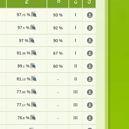
97
%
93 %
I
,75
97
%
92 %
I
,5
97 %
90 %
I
91
%
67 %
I
,38
89
%
60 %
II
,1
81
%
-
II
,13
77
%
-
III
,95
77
%
-
III
,17
76
%
-
III
,8