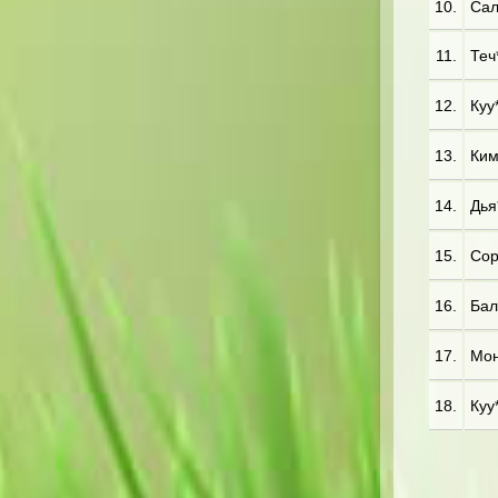
10.
Сал
11.
Теч*
12.
Куу*
13.
Ким
14.
Дья*
15.
Сор
16.
Бал*
17.
Мон
18.
Куу*