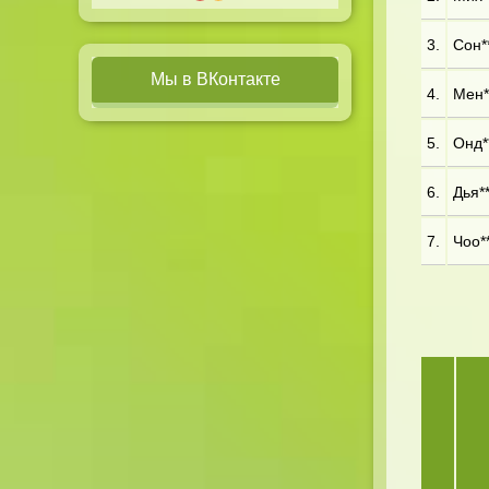
3.
Сон**
Мы в ВКонтакте
4.
Мен**
5.
Онд**
6.
Дья**
7.
Чоо**