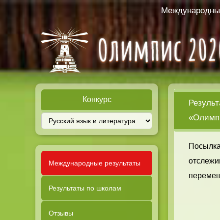
Международный
Конкурс
Результ
«Олимпи
Посылка
отслежи
Международные результаты
перемещ
Результаты по школам
Отзывы