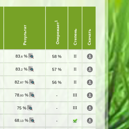
1
Опережает
Результат
Степень
Скачать
83
%
58 %
II
,6
83
%
57 %
II
,2
82
%
56 %
II
,87
78
%
-
III
,93
75 %
-
III
68
%
-
,13