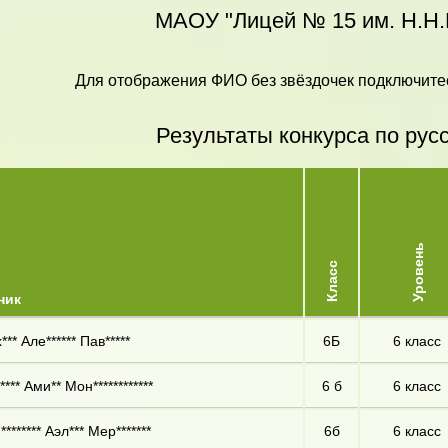
МАОУ "Лицей № 15 им. Н.Н.
Для отображения ФИО без звёздочек подключитес
Результаты конкурса по рус
Уровень
Класс
ник
** Але****** Пав*****
6Б
6 класс
*** Ами** Мон************
6 б
6 класс
******* Аэл*** Мер*******
6б
6 класс