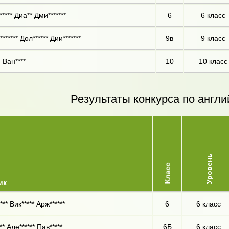
**** Диа** Дми*******
6
6 класс
****** Дол****** Дии*******
9в
9 класс
 Ван****
10
10 класс
Результаты конкурса по англи
Уровень
Класс
ик
*** Вик***** Арж******
6
6 класс
* Але****** Пав*****
6Б
6 класс