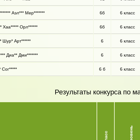
****** Аэл*** Мер*******
6б
6 класс
 Хаа***** Орл******
6б
6 класс
 Шур* Арт******
6
6 класс
*** Диа** Дми*******
6
6 класс
 Сог*****
6 б
6 класс
Результаты конкурса по м
Уровень
Класс