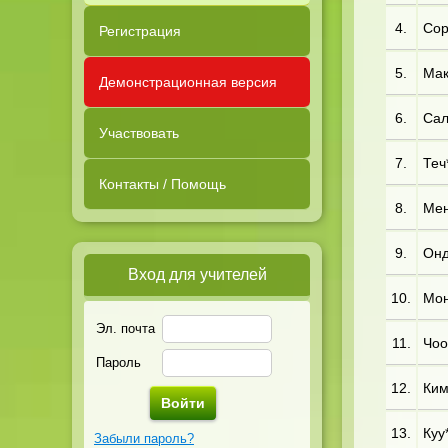
4.
Сор
Регистрация
5.
Мак
Демонстрационная версия
6.
Сал
Участвовать
7.
Теч*
Контакты / Помощь
8.
Мен
9.
Онд
Вход для учителей
10.
Мон
Эл. почта
11.
Чоо*
Пароль
12.
Ким
13.
Куу*
Забыли пароль?