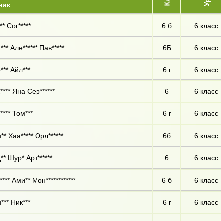
ник
* Сог*****
6 б
6 класс
** Але****** Пав*****
6Б
6 класс
*** Айл***
6 г
6 класс
**** Яна Сер******
6
6 класс
**** Том***
6 г
6 класс
** Хаа***** Орл******
6б
6 класс
** Шур* Арт******
6
6 класс
*** Ами** Мон************
6 б
6 класс
*** Ник***
6 г
6 класс