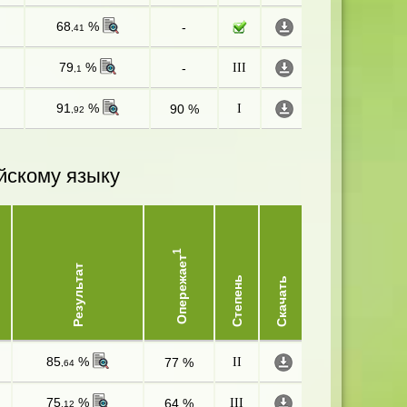
68
%
-
,41
79
%
-
III
,1
91
%
90 %
I
,92
йскому языку
1
Опережает
Результат
Степень
Скачать
85
%
77 %
II
,64
75
%
64 %
III
,12