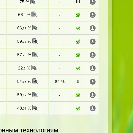
75 %
-
III
66
%
-
,8
66
%
-
,22
59
%
-
,37
57
%
-
,78
22
%
-
,9
84
%
82 %
II
,15
59
%
-
,82
48
%
-
,07
онным технологиям