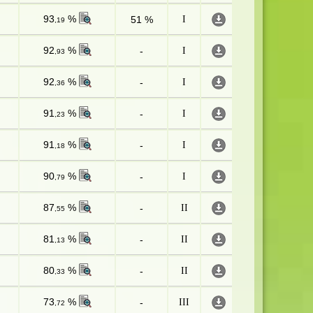
93
%
51 %
I
,19
92
%
-
I
,93
92
%
-
I
,36
91
%
-
I
,23
91
%
-
I
,18
90
%
-
I
,79
87
%
-
II
,55
81
%
-
II
,13
80
%
-
II
,33
73
%
-
III
,72