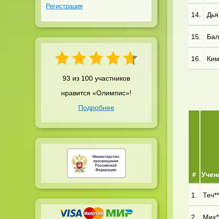
Регистрация
14.
Дья*
15.
Бал*
16.
Ким
93 из 100 участников
нравится «Олимпис»!
Подробнее
#
Учен
1.
Теч**
2.
Мих**