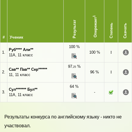
1
Опережает
Результат
Степень
Скачать
#
Ученик
100 %
Руб**** Али**
1.
100 %
I
11А, 11 класс
97
%
,25
Сав** Пав** Сер******
2.
96 %
I
11, 11 класс
64 %
Сул******* Бул**
3.
-
11А, 11 класс
Результаты конкурса по английскому языку - никто не
участвовал.