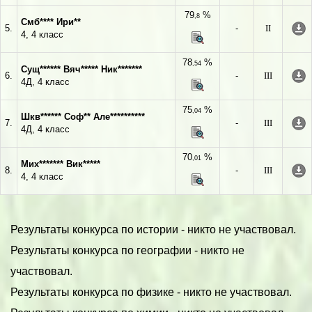
79
%
,8
Смб**** Ири**
5.
-
II
4, 4 класс
78
%
,54
Сущ****** Вяч***** Ник*******
6.
-
III
4Д, 4 класс
75
%
,04
Шкв****** Соф** Але**********
7.
-
III
4Д, 4 класс
70
%
,01
Мих******* Вик*****
8.
-
III
4, 4 класс
Результаты конкурса по истории - никто не участвовал.
Результаты конкурса по географии - никто не
участвовал.
Результаты конкурса по физике - никто не участвовал.