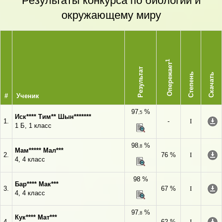
Результаты конкурса по биологии и
окружающему миру
1
Опережает
Результат
Степень
Скачать
#
Ученик
97
%
,5
Иск**** Тим** Шын*******
1.
-
I
1 Б, 1 класс
98
%
,8
Мам***** Мал***
2.
76 %
I
4, 4 класс
98 %
Бар**** Мак***
3.
67 %
I
4, 4 класс
97
%
,8
Кук**** Мат***
4.
62 %
I