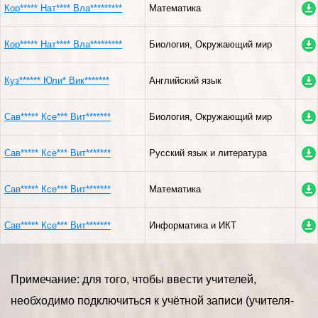
Кор***** Нат**** Вла*********
Математика
Кор***** Нат**** Вла*********
Биология, Окружающий мир
Куз****** Юли* Вик*******
Английский язык
Сав***** Ксе*** Вит*******
Биология, Окружающий мир
Сав***** Ксе*** Вит*******
Русский язык и литература
Сав***** Ксе*** Вит*******
Математика
Сав***** Ксе*** Вит*******
Информатика и ИКТ
Примечание: для того, чтобы ввести учителей,
необходимо подключиться к учётной записи (учителя-