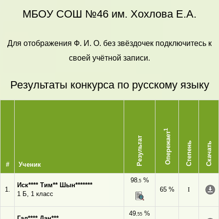
МБОУ СОШ №46 им. Хохлова Е.А.
Для отображения Ф. И. О. без звёздочек подключитесь к
своей учётной записи.
Результаты конкурса по русскому языку
1
Опережает
Результат
Степень
Скачать
#
Ученик
98
%
,5
Иск**** Тим** Шын*******
1.
65 %
I
1 Б, 1 класс
49
%
,55
Гал**** Дан***