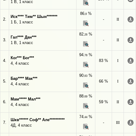
1 В, 1 класс
86
%
,8
Иск**** Тим** Шын*******
2.
-
II
1 Б, 1 класс
82
%
,26
Гал**** Дан***
3.
-
II
1 В, 1 класс
94
%
,78
Ког*** Бог***
4.
83 %
I
4, 4 класс
90
%
,83
Бар**** Мак***
5.
66 %
I
4, 4 класс
88
%
,69
Мам***** Мал***
6.
59 %
II
4, 4 класс
74
%
,44
Шкв****** Соф** Але**********
7.
-
III
4Д, 4 класс