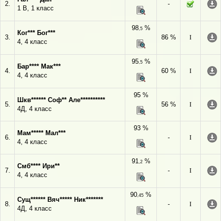
2.
-
1 В, 1 класс
98
%
,5
Ког*** Бог***
3.
86 %
I
4, 4 класс
95
%
,5
Бар**** Мак***
4.
60 %
I
4, 4 класс
95 %
Шкв****** Соф** Але**********
5.
56 %
I
4Д, 4 класс
93 %
Мам***** Мал***
6.
-
I
4, 4 класс
91
%
,2
Смб**** Ири**
7.
-
I
4, 4 класс
90
%
,45
Сущ****** Вяч***** Ник*******
8.
-
I
4Д, 4 класс