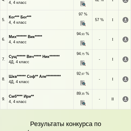
4, 4 класс
97 %
Ког*** Бог***
5.
57 %
I
4, 4 класс
94
%
,93
Мих******* Вик*****
6.
-
I
4, 4 класс
94
%
,75
Сущ****** Вяч***** Ник*******
7.
-
I
4Д, 4 класс
92
%
,97
Шкв****** Соф** Але**********
8.
-
I
4Д, 4 класс
89
%
,35
Смб**** Ири**
9.
-
II
4, 4 класс
Результаты конкурса по