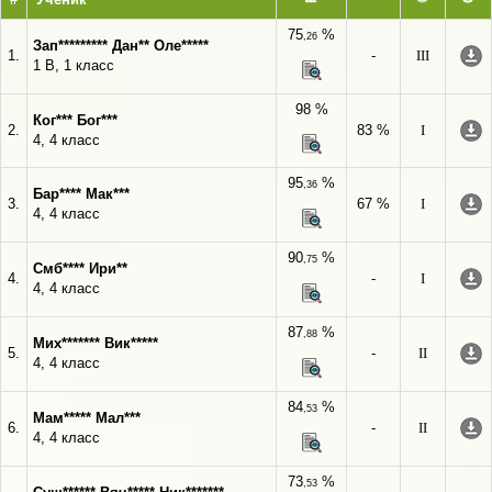
75
%
,26
Зап********* Дан** Оле*****
1.
-
III
1 В, 1 класс
98 %
Ког*** Бог***
2.
83 %
I
4, 4 класс
95
%
,36
Бар**** Мак***
3.
67 %
I
4, 4 класс
90
%
,75
Смб**** Ири**
4.
-
I
4, 4 класс
87
%
,88
Мих******* Вик*****
5.
-
II
4, 4 класс
84
%
,53
Мам***** Мал***
6.
-
II
4, 4 класс
73
%
,53