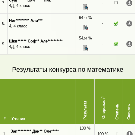
Сущ****** Вяч***** Ник*******
7.
-
III
4Д, 4 класс
64
%
,17
Ниг********* Али***
8.
-
4, 4 класс
54
%
,04
Шкв****** Соф** Але**********
9.
-
4Д, 4 класс
Результаты конкурса по математике
1
Опережает
Результат
Степень
Скачать
#
Ученик
100 %
Зап********* Дан** Оле*****
1.
100 %
I