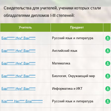
Свидетельства для учителей, ученики которых стали
обладателями дипломов I-III степеней:
Учитель
Предмет
Бар****** Нун* Ван*****
Русский язык и литература
Бар****** Нун* Ван*****
Английский язык
Бар****** Нун* Ван*****
Математика
Бар****** Нун* Ван*****
Биология, Окружающий мир
Бар****** Нун* Ван*****
Информатика и ИКТ
Кор***** Нат**** Вла*********
Русский язык и литература