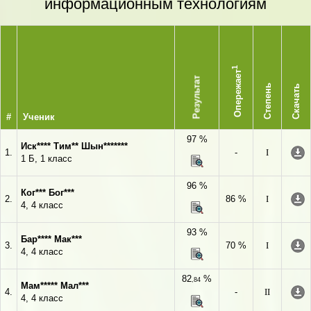
информационным технологиям
1
Опережает
Результат
Степень
Скачать
#
Ученик
97 %
Иск**** Тим** Шын*******
1.
-
I
1 Б, 1 класс
96 %
Ког*** Бог***
2.
86 %
I
4, 4 класс
93 %
Бар**** Мак***
3.
70 %
I
4, 4 класс
82
%
,84
Мам***** Мал***
4.
-
II
4, 4 класс