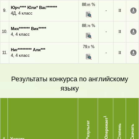
88
%
,85
Юрч**** Юли* Вас*******
9.
-
II
4Д, 4 класс
88
%
,76
Мих******* Вик*****
10.
-
II
4, 4 класс
79
%
,8
Ниг********* Али***
11.
-
II
4, 4 класс
Результаты конкурса по английскому
языку
1
Опережает
Результат
Степень
Скачать
#
Ученик