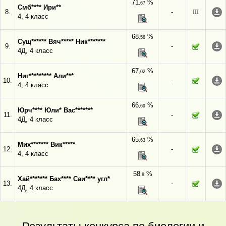
71
%
,67
Смб**** Ири**
8.
-
III
4, 4 класс
68
%
,58
Сущ****** Вяч***** Ник*******
9.
-
4Д, 4 класс
67
%
,02
Ниг********* Али***
10.
-
4, 4 класс
66
%
,69
Юрч**** Юли* Вас*******
11.
-
4Д, 4 класс
65
%
,63
Мих******* Вик*****
12.
-
4, 4 класс
58
%
,8
Хай******* Бах**** Саи**** угл*
13.
-
4Д, 4 класс