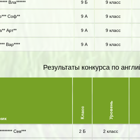
**** Вла******
9 Б
9 класс
*** Соф**
9 А
9 класс
** Арт**
9 А
9 класс
*** Вар****
9 А
9 класс
Результаты конкурса по англи
Уровень
Класс
ник
******* Сев***
2 Б
2 класс