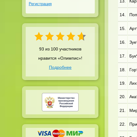
13.
Кар*
Регистрация
14.
Поп*
15.
Арт*
16.
Зуе*
93 из 100 участников
17.
Бук
нравится «Олимпис»!
Подробнее
18.
Гор*
19.
Лих*
20.
Ака*
21.
Мир
22.
При