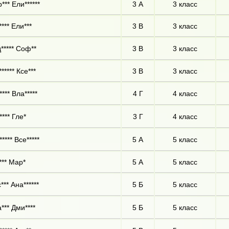
*** Ели******
3 А
3 класс
*** Ели***
3 В
3 класс
***** Соф**
3 В
3 класс
***** Ксе***
3 В
3 класс
*** Вла*****
4 Г
4 класс
**** Гле*
3 Г
4 класс
**** Все*****
5 А
5 класс
*** Мар*
5 А
5 класс
*** Ана******
5 Б
5 класс
*** Дми****
5 Б
5 класс