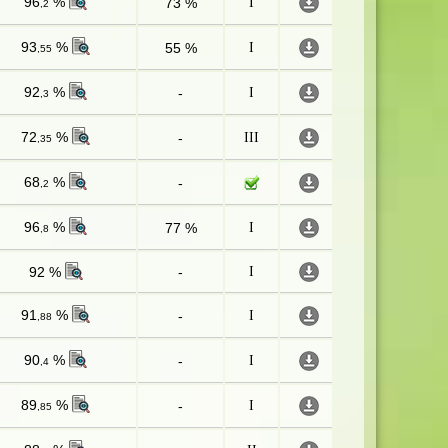
96
%
73 %
I
,2
93
%
55 %
I
,55
92
%
-
I
,3
72
%
-
III
,35
68
%
-
,2
96
%
77 %
I
,8
92 %
-
I
91
%
-
I
,88
90
%
-
I
,4
89
%
-
I
,85