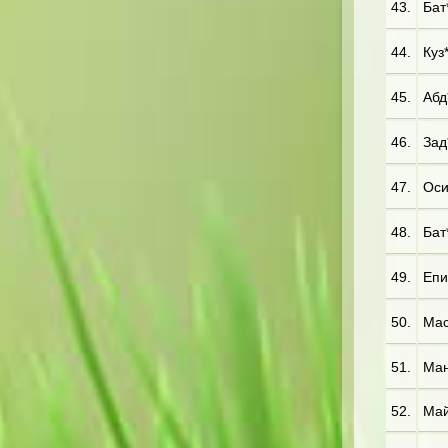
43.
Бат*
44.
Куз*
45.
Абд*
46.
Зад*
47.
Оси
48.
Бат
49.
Епи
50.
Мас
51.
Ман*
52.
Май