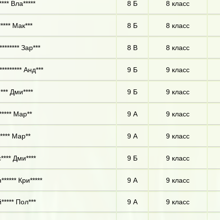
*** Вла*****
8 Б
8 класс
**** Мак***
8 Б
8 класс
******* Зар***
8 В
8 класс
******** Анд***
9 Б
9 класс
*** Дми****
9 Б
9 класс
***** Мар**
9 А
9 класс
**** Мар**
9 А
9 класс
**** Дми****
9 Б
9 класс
***** Кри*****
9 А
9 класс
***** Пол***
9 А
9 класс