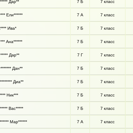
***** Дар**
7 Б
7 класс
*** Ели******
7 А
7 класс
**** Ива*
7 Б
7 класс
** Ана******
7 Б
7 класс
***** Дар**
7 Г
7 класс
******* Дан**
7 Б
7 класс
******* Диа**
7 Б
7 класс
*** Ник***
7 Б
7 класс
**** Вас*****
7 Б
7 класс
***** Мар******
7 А
7 класс