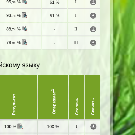
95
%
61 %
I
,38
93
%
51 %
I
,78
88
%
-
II
,74
78
%
-
III
,91
йскому языку
1
Опережает
Результат
Степень
Скачать
100 %
100 %
I