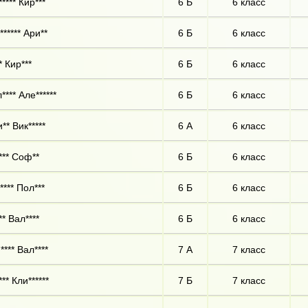
**** Кир***
6 Б
6 класс
****** Ари**
6 Б
6 класс
* Кир***
6 Б
6 класс
**** Але******
6 Б
6 класс
** Вик*****
6 А
6 класс
*** Соф**
6 Б
6 класс
**** Пол***
6 Б
6 класс
** Вал****
6 Б
6 класс
**** Вал****
7 А
7 класс
** Кли******
7 Б
7 класс