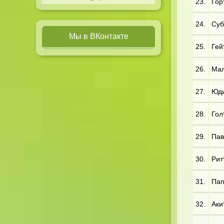
23.
Гор*
24.
Суб
Мы в ВКонтакте
25.
Гей
26.
Мал
27.
Юди
28.
Гол
29.
Пав
30.
Рит
31.
Пап
32.
Аки*