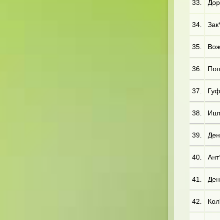
33.
Дор
34.
Зак*
35.
Вож
36.
Поп*
37.
Гуф
38.
Ишт
39.
Ден*
40.
Ант*
41.
Ден*
42.
Кол*