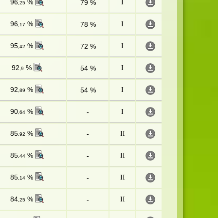
96
%
79 %
I
,25
96
%
78 %
I
,17
95
%
72 %
I
,42
92
%
54 %
I
,9
92
%
54 %
I
,89
90
%
-
I
,64
85
%
-
II
,92
85
%
-
II
,44
85
%
-
II
,14
84
%
-
II
,25