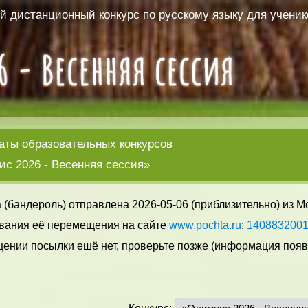
 дистанционный конкурс по русскому языку для ученико
аты образовательных конкурсов
с 2026 - Весенняя сессия»
 (бандероль) отправлена 2026-05-06 (приблизительно) из М
вания её перемещения на сайте
www.pochta.ru
:
140883200
ении посылки ешё нет, проверьте позже (информация появл