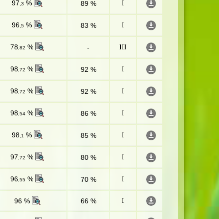
97
%
89 %
I
,3
96
%
83 %
I
,5
78
%
-
III
,82
98
%
92 %
I
,72
98
%
92 %
I
,72
98
%
86 %
I
,54
98
%
85 %
I
,1
97
%
80 %
I
,72
96
%
70 %
I
,55
96 %
66 %
I