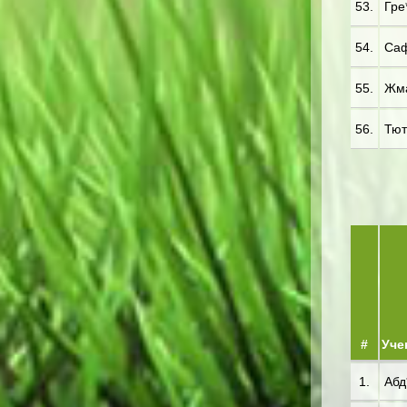
53.
Гре*
54.
Саф
55.
Жма
56.
Тют
#
Уче
1.
Абд*