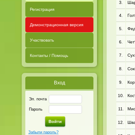
3.
Шар
Регистрация
4.
Гол*
Демонстрационная версия
5.
Фед
Участвовать
6.
Чет*
7.
Сух*
Контакты / Помощь
8.
Сок
9.
Кор*
Вход
10.
Кос
Эл. почта
11.
Мис
Пароль
12.
Шва
Забыли пароль?