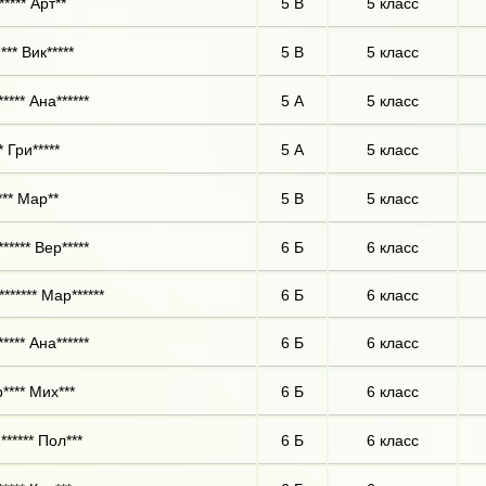
**** Арт**
5 В
5 класс
** Вик*****
5 В
5 класс
**** Ана******
5 А
5 класс
 Гри*****
5 А
5 класс
*** Мар**
5 В
5 класс
***** Вер*****
6 Б
6 класс
****** Мар******
6 Б
6 класс
**** Ана******
6 Б
6 класс
**** Мих***
6 Б
6 класс
****** Пол***
6 Б
6 класс