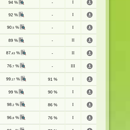
94 %
-
I
92 %
-
I
90
%
-
I
,5
89 %
-
II
87
%
-
II
,43
76
%
-
III
,7
99
%
91 %
I
,17
99 %
90 %
I
98
%
86 %
I
,2
96
%
76 %
I
,8