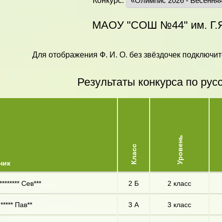
Конкурс:
МАОУ "СОШ №44" им. Г.
Для отображения Ф. И. О. без звёздочек подключит
Результаты конкурса по рус
Уровень
Класс
ник
******* Сев***
2 Б
2 класс
***** Пав**
3 А
3 класс