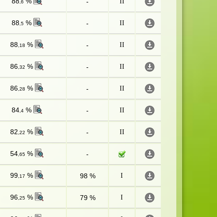
88
%
-
II
,6
88
%
-
II
,5
88
%
-
II
,18
86
%
-
II
,32
86
%
-
II
,28
84
%
-
II
,4
82
%
-
II
,22
54
%
-
,65
99
%
98 %
I
,17
96
%
79 %
I
,25