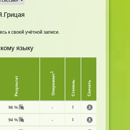
Я.Грицая
есь к своей учётной записи.
скому языку
1
Опережает
Результат
Степень
Скачать
96 %
-
I
94 %
-
I