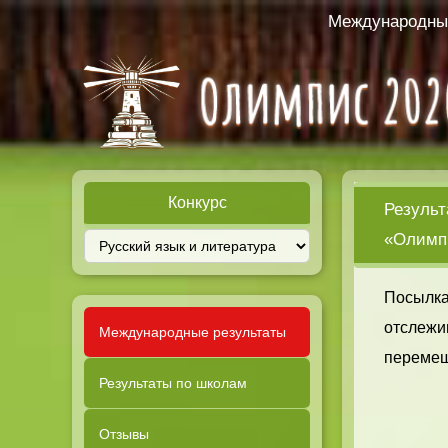
Международный
Конкурс
Результ
«Олимпи
Посылка
отслежи
Международные результаты
перемещ
Результаты по школам
Отзывы