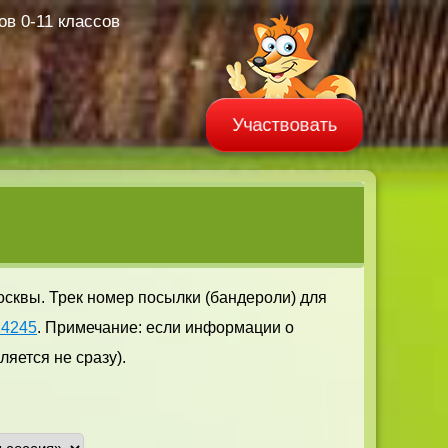
в 0-11 классов
Участвовать
осквы. Трек номер посылки (бандероли) для
14245
. Примечание: если информации о
яется не сразу).