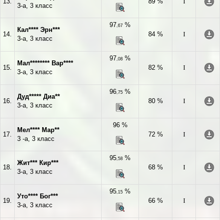
13.
89 %
I
3-а, 3 класс
97
%
,67
Кал**** Эрн***
14.
84 %
I
3-а, 3 класс
97
%
,08
Мал******** Вар****
15.
82 %
I
3-а, 3 класс
96
%
,75
Дуд***** Диа**
16.
80 %
I
3-а, 3 класс
96 %
Мел**** Мар**
17.
72 %
I
3 -а, 3 класс
95
%
,58
Жит*** Кир***
18.
68 %
I
3-а, 3 класс
95
%
,15
Уто**** Бог***
19.
66 %
I
3-а, 3 класс