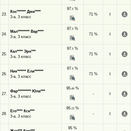
97
%
,5
Кос****** Дми****
23.
71 %
I
3-а, 3 класс
97
%
,5
Мал******** Вар****
24.
71 %
I
3-а, 3 класс
97
%
,5
Кал**** Эрн***
25.
71 %
I
3-а, 3 класс
97
%
,5
Ник****** Ели******
26.
71 %
I
3-а, 3 класс
95
%
,49
Фар********* Юли***
27.
-
I
3-а, 3 класс
95
%
,15
Его**** Ксе***
28.
-
I
3-а, 3 класс
95 %
Жит*** Кир***