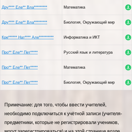
Дру**** Еле** Вла*********
Математика
Дру**** Еле** Вла*********
Биология, Окружающий мир
Кре****** Нат**** Але**********
Информатика и ИКТ
Про** Еле** Пет*****
Русский язык и литература
Про** Еле** Пет*****
Математика
Про** Еле** Пет*****
Биология, Окружающий мир
Примечание: для того, чтобы ввести учителей,
необходимо подключиться к учётной записи (учителя-
предметники, которые не регистрировали учеников,
могут зарегистрироваться) и на этой странице возле