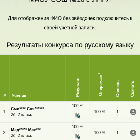
Для отображения ФИО без звёздочек подключитесь к
своей учётной записи.
Результаты конкурса по русскому языку
1
Опережает
Результат
Степень
Скачать
#
Ученик
100 %
Сми**** Свя******
1.
100 %
I
2б, 2 класс
100 %
Мед***** Мак***
2.
100 %
I
2б, 2 класс