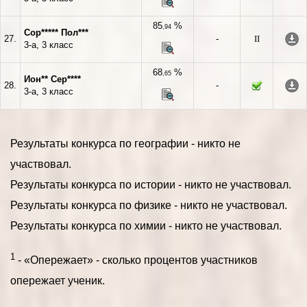
85
%
,94
Сор***** Пол***
27.
-
II
3-а, 3 класс
68
%
,65
Ион** Сер****
28.
-
3-а, 3 класс
Результаты конкурса по географии - никто не
участвовал.
Результаты конкурса по истории - никто не участвовал.
Результаты конкурса по физике - никто не участвовал.
Результаты конкурса по химии - никто не участвовал.
1
- «Опережает» - сколько процентов участников
опережает ученик.