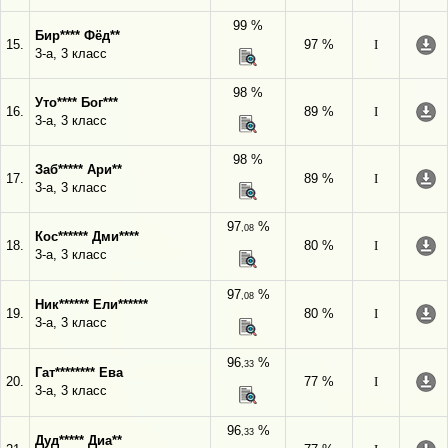
99 %
Бир**** Фёд**
15.
97 %
I
3-а, 3 класс
98 %
Уто**** Бог***
16.
89 %
I
3-а, 3 класс
98 %
Заб***** Ари**
17.
89 %
I
3-а, 3 класс
97
%
,08
Кос****** Дми****
18.
80 %
I
3-а, 3 класс
97
%
,08
Ник****** Ели******
19.
80 %
I
3-а, 3 класс
96
%
,33
Гат******** Ева
20.
77 %
I
3-а, 3 класс
96
%
,33
Дуд***** Диа**