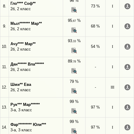
96 %
Гло**** Соф**
8.
73 %
I
2б, 2 класс
95
%
,67
Мыл******* Мар**
9.
68 %
I
2б, 2 класс
93
%
,33
Ачу**** Мар**
10.
54 %
I
2б, 2 класс
89
%
,78
Дан****** Вла******
11.
-
I
2б, 2 класс
79 %
Шми** Ева
12.
-
III
2б, 2 класс
99 %
Рук*** Мар******
13.
97 %
I
3-а, 3 класс
99 %
Фар********* Юли***
14.
97 %
I
3-а, 3 класс