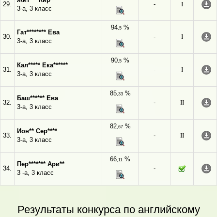
29.
-
I
3-а, 3 класс
94
%
,5
Гат******** Ева
30.
-
I
3-а, 3 класс
90
%
,5
Кал***** Ека******
31.
-
I
3-а, 3 класс
85
%
,33
Баш****** Ева
32.
-
II
3-а, 3 класс
82
%
,67
Ион** Сер****
33.
-
II
3-а, 3 класс
66
%
,11
Пер******* Ари**
34.
-
3 -а, 3 класс
Результаты конкурса по английскому