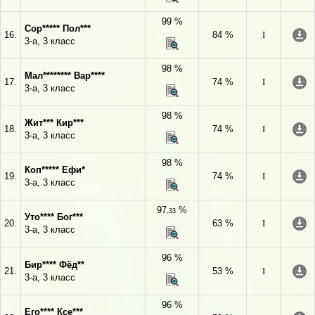
99 %
Сор***** Пол***
16.
84 %
I
3-а, 3 класс
98 %
Мал******** Вар****
17.
74 %
I
3-а, 3 класс
98 %
Жит*** Кир***
18.
74 %
I
3-а, 3 класс
98 %
Коп***** Ефи*
19.
74 %
I
3-а, 3 класс
97
%
,33
Уто**** Бог***
20.
63 %
I
3-а, 3 класс
96 %
Бир**** Фёд**
21.
53 %
I
3-а, 3 класс
96 %
Его**** Ксе***