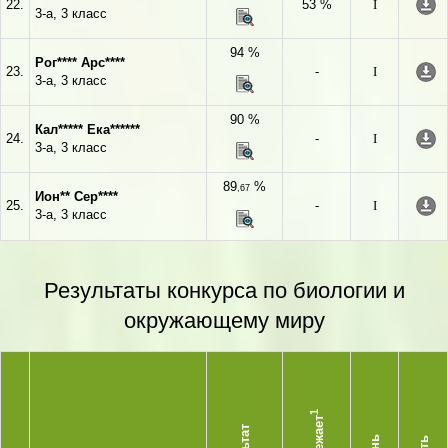
22.
53 %
I
3-а, 3 класс
94 %
Рог**** Арс****
23.
-
I
3-а, 3 класс
90 %
Кал***** Ека******
24.
-
I
3-а, 3 класс
89
%
,67
Ион** Сер****
25.
-
I
3-а, 3 класс
Результаты конкурса по биологии и
окружающему миру
1