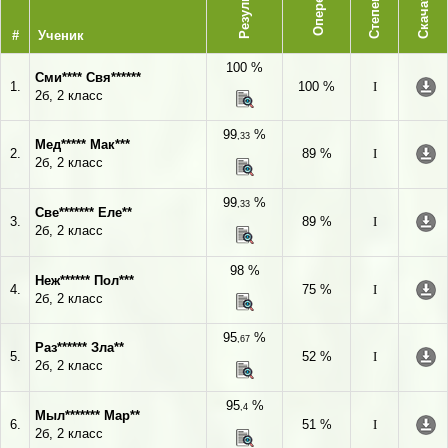
Опережает
Результат
Степень
Скачать
#
Ученик
100 %
Сми**** Свя******
1.
100 %
I
2б, 2 класс
99
%
,33
Мед***** Мак***
2.
89 %
I
2б, 2 класс
99
%
,33
Све******* Еле**
3.
89 %
I
2б, 2 класс
98 %
Неж****** Пол***
4.
75 %
I
2б, 2 класс
95
%
,67
Раз****** Зла**
5.
52 %
I
2б, 2 класс
95
%
,4
Мыл******* Мар**
6.
51 %
I
2б, 2 класс