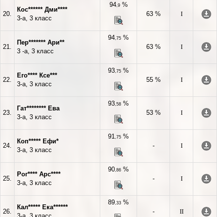
94
%
,9
Кос****** Дми****
20.
63 %
I
3-а, 3 класс
94
%
,75
Пер******* Ари**
21.
63 %
I
3 -а, 3 класс
93
%
,75
Его**** Ксе***
22.
55 %
I
3-а, 3 класс
93
%
,58
Гат******** Ева
23.
53 %
I
3-а, 3 класс
91
%
,75
Коп***** Ефи*
24.
-
I
3-а, 3 класс
90
%
,86
Рог**** Арс****
25.
-
I
3-а, 3 класс
89
%
,33
Кал***** Ека******
26.
-
II
3-а, 3 класс