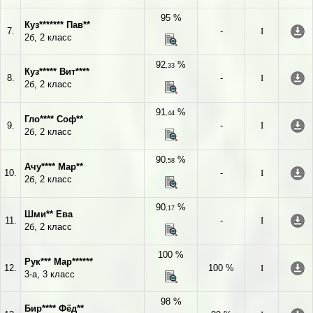
95 %
Куз******* Пав**
7.
-
I
2б, 2 класс
92
%
,33
Куз***** Вит****
8.
-
I
2б, 2 класс
91
%
,44
Гло**** Соф**
9.
-
I
2б, 2 класс
90
%
,58
Ачу**** Мар**
10.
-
I
2б, 2 класс
90
%
,17
Шми** Ева
11.
-
I
2б, 2 класс
100 %
Рук*** Мар******
12.
100 %
I
3-а, 3 класс
98 %
Бир**** Фёд**