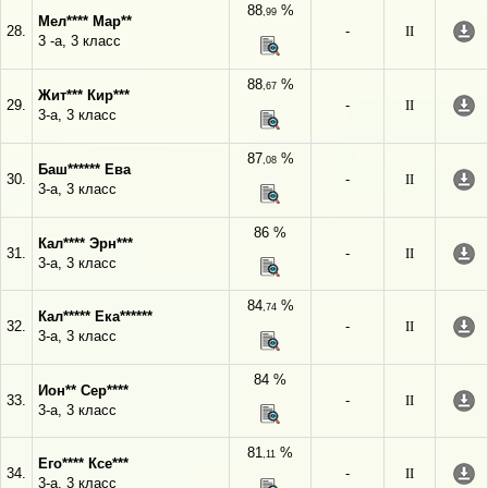
88
%
,99
Мел**** Мар**
28.
-
II
3 -а, 3 класс
88
%
,67
Жит*** Кир***
29.
-
II
3-а, 3 класс
87
%
,08
Баш****** Ева
30.
-
II
3-а, 3 класс
86 %
Кал**** Эрн***
31.
-
II
3-а, 3 класс
84
%
,74
Кал***** Ека******
32.
-
II
3-а, 3 класс
84 %
Ион** Сер****
33.
-
II
3-а, 3 класс
81
%
,11
Его**** Ксе***
34.
-
II
3-а, 3 класс