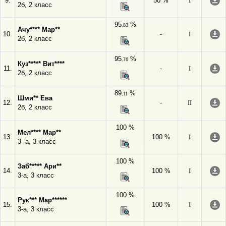
9.
50 %
I
2б, 2 класс
95
%
,83
Ачу**** Мар**
10.
-
I
2б, 2 класс
95
%
,76
Куз***** Вит****
11.
-
I
2б, 2 класс
89
%
,11
Шми** Ева
12.
-
II
2б, 2 класс
100 %
Мел**** Мар**
13.
100 %
I
3 -а, 3 класс
100 %
Заб***** Ари**
14.
100 %
I
3-а, 3 класс
100 %
Рук*** Мар******
15.
100 %
I
3-а, 3 класс