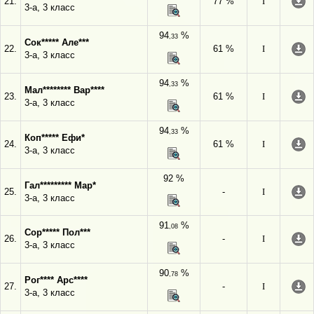
21.
77 %
I
3-а, 3 класс
94
%
,33
Сок***** Але***
22.
61 %
I
3-а, 3 класс
94
%
,33
Мал******** Вар****
23.
61 %
I
3-а, 3 класс
94
%
,33
Коп***** Ефи*
24.
61 %
I
3-а, 3 класс
92 %
Гал********* Мар*
25.
-
I
3-а, 3 класс
91
%
,08
Сор***** Пол***
26.
-
I
3-а, 3 класс
90
%
,78
Рог**** Арс****
27.
-
I
3-а, 3 класс