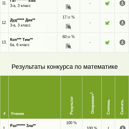
Гат******** Ева
11.
-
3-а, 3 класс
17
%
,15
Дуд***** Диа**
12.
-
3-а, 3 класс
60
%
,53
Коп*** Тим**
13.
-
6а, 6 класс
Результаты конкурса по математике
1
Опережает
Результат
Степень
Скачать
#
Ученик
100 %
Раз****** Зла**
1.
100 %
I