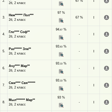
2.
67 %
I
2б, 2 класс
97 %
Неж****** Пол***
3.
67 %
I
2б, 2 класс
94
%
,67
Гло**** Соф**
4.
-
I
2б, 2 класс
93
%
,83
Раз****** Зла**
5.
-
I
2б, 2 класс
93
%
,33
Ачу**** Мар**
6.
-
I
2б, 2 класс
93
%
,33
Сми**** Свя******
7.
-
I
2б, 2 класс
93 %
Мыл******* Мар**
8.
-
I
2б, 2 класс