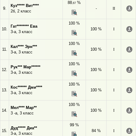
88
%
,67
Куз***** Вит****
9.
-
II
2б, 2 класс
100 %
Гат******** Ева
10.
100 %
I
3-а, 3 класс
100 %
Кал**** Эрн***
11.
100 %
I
3-а, 3 класс
100 %
Рук*** Мар******
12.
100 %
I
3-а, 3 класс
100 %
Кос****** Дми****
13.
100 %
I
3-а, 3 класс
100 %
Мел**** Мар**
14.
100 %
I
3 -а, 3 класс
99 %
Дуд***** Диа**
15.
84 %
I
3-а, 3 класс