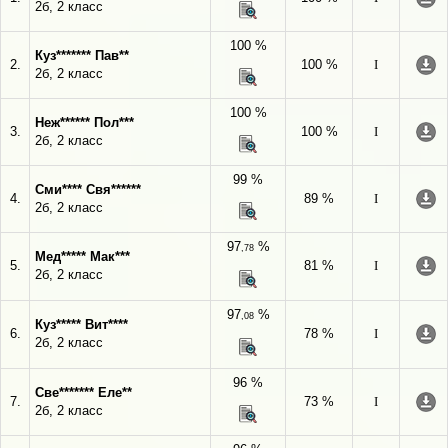
2б, 2 класс
100 %
Куз******* Пав**
2.
100 %
I
2б, 2 класс
100 %
Неж****** Пол***
3.
100 %
I
2б, 2 класс
99 %
Сми**** Свя******
4.
89 %
I
2б, 2 класс
97
%
,78
Мед***** Мак***
5.
81 %
I
2б, 2 класс
97
%
,08
Куз***** Вит****
6.
78 %
I
2б, 2 класс
96 %
Све******* Еле**
7.
73 %
I
2б, 2 класс