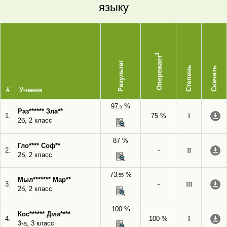
языку
1
Опережает
Результат
Степень
Скачать
#
Ученик
97
%
,5
Раз****** Зла**
1.
75 %
I
2б, 2 класс
87 %
Гло**** Соф**
2.
-
II
2б, 2 класс
73
%
,55
Мыл******* Мар**
3.
-
III
2б, 2 класс
100 %
Кос****** Дми****
4.
100 %
I
3-а, 3 класс