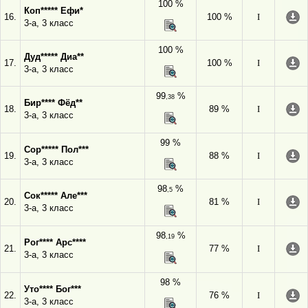
100 %
Коп***** Ефи*
16.
100 %
I
3-а, 3 класс
100 %
Дуд***** Диа**
17.
100 %
I
3-а, 3 класс
99
%
,38
Бир**** Фёд**
18.
89 %
I
3-а, 3 класс
99 %
Сор***** Пол***
19.
88 %
I
3-а, 3 класс
98
%
,5
Сок***** Але***
20.
81 %
I
3-а, 3 класс
98
%
,19
Рог**** Арс****
21.
77 %
I
3-а, 3 класс
98 %
Уто**** Бог***
22.
76 %
I
3-а, 3 класс