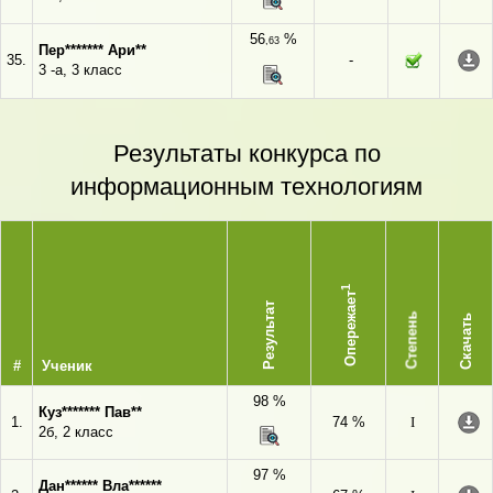
56
%
,63
Пер******* Ари**
35.
-
3 -а, 3 класс
Результаты конкурса по
информационным технологиям
1
Опережает
Результат
Степень
Скачать
#
Ученик
98 %
Куз******* Пав**
1.
74 %
I
2б, 2 класс
97 %
Дан****** Вла******