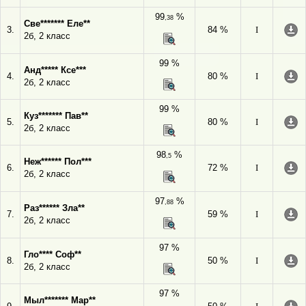
99
%
,38
Све******* Еле**
3.
84 %
I
2б, 2 класс
99 %
Анд***** Ксе***
4.
80 %
I
2б, 2 класс
99 %
Куз******* Пав**
5.
80 %
I
2б, 2 класс
98
%
,5
Неж****** Пол***
6.
72 %
I
2б, 2 класс
97
%
,88
Раз****** Зла**
7.
59 %
I
2б, 2 класс
97 %
Гло**** Соф**
8.
50 %
I
2б, 2 класс
97 %
Мыл******* Мар**