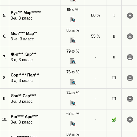
95
%
,5
Рук*** Мар******
5.
80 %
I
3-а, 3 класс
85
%
,28
Мел**** Мар**
6.
55 %
II
3 -а, 3 класс
79
%
,95
Жит*** Кир***
7.
-
II
3-а, 3 класс
76
%
,43
Сор***** Пол***
8.
-
III
3-а, 3 класс
74
%
,63
Ион** Сер****
9.
-
III
3-а, 3 класс
67
%
,07
Рог**** Арс****
10.
-
3-а, 3 класс
59
%
,85