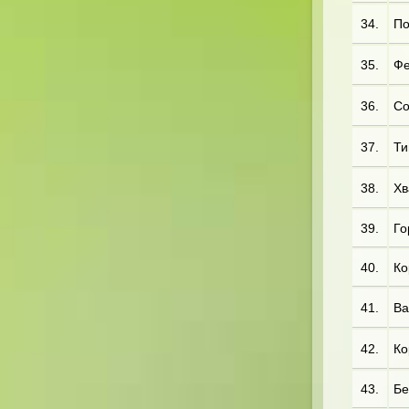
34.
По
35.
Фе
36.
Со
37.
Ти
38.
Хв
39.
Го
40.
Ко
41.
Ва
42.
Ко
43.
Бе