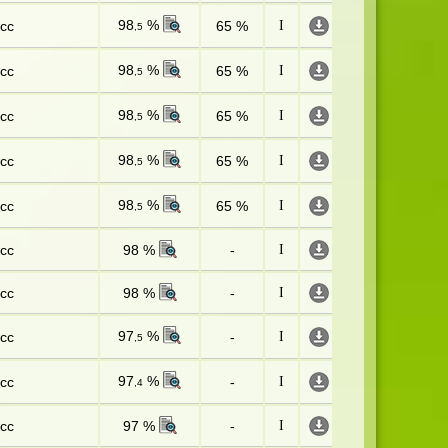
98
%
сс
65 %
I
,5
98
%
сс
65 %
I
,5
98
%
сс
65 %
I
,5
98
%
сс
65 %
I
,5
98
%
сс
65 %
I
,5
сс
98 %
-
I
сс
98 %
-
I
97
%
сс
-
I
,5
97
%
сс
-
I
,4
сс
97 %
-
I