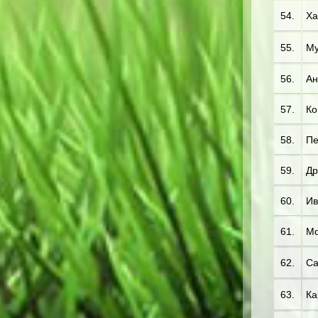
54.
Ха
55.
Му
56.
Ан
57.
Ко
58.
Пе
59.
Др
60.
Ив
61.
Мо
62.
Са
63.
Ка