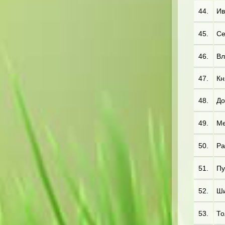
44.
Ив
45.
Се
46.
Вл
47.
Кн
48.
До
49.
Ме
50.
Ра
51.
Пу
52.
Ши
53.
То