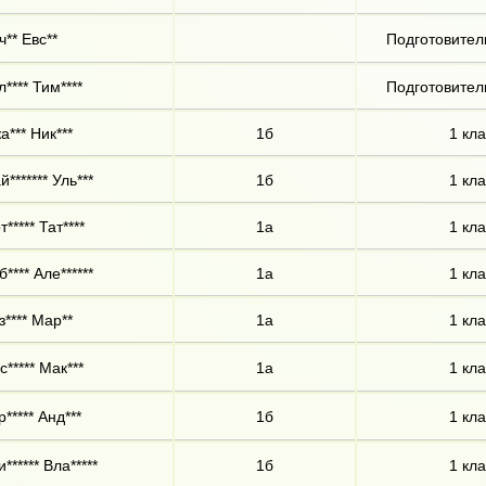
ч** Евс**
Подготовител
л**** Тим****
Подготовител
а*** Ник***
1б
1 кла
й******* Уль***
1б
1 кла
т***** Тат****
1а
1 кла
б**** Але******
1а
1 кла
з**** Мар**
1а
1 кла
с***** Мак***
1а
1 кла
р***** Анд***
1б
1 кла
и****** Вла*****
1б
1 кла