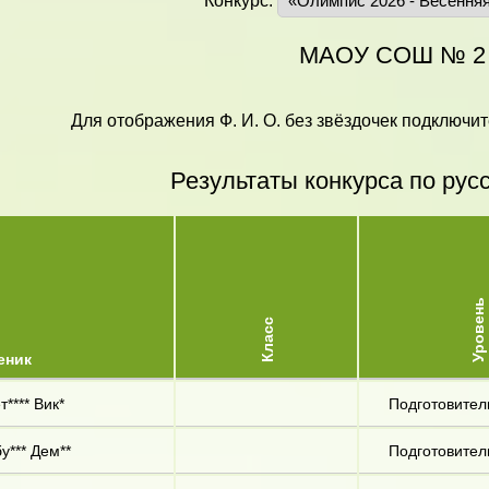
Конкурс:
МАОУ СОШ № 2
Для отображения Ф. И. О. без звёздочек подключит
Результаты конкурса по рус
Уровень
Класс
еник
т**** Вик*
Подготовител
у*** Дем**
Подготовител