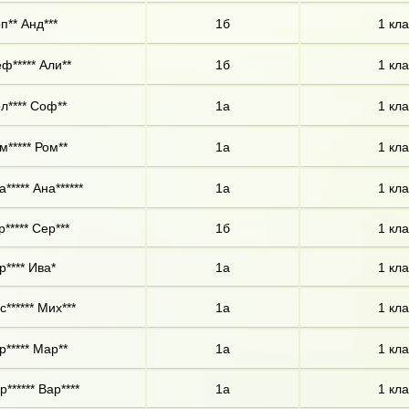
п** Анд***
1б
1 кла
ф***** Али**
1б
1 кла
л**** Соф**
1а
1 кла
м***** Ром**
1а
1 кла
а***** Ана******
1а
1 кла
р***** Сер***
1б
1 кла
р**** Ива*
1а
1 кла
с****** Мих***
1а
1 кла
р***** Мар**
1а
1 кла
р****** Вар****
1а
1 кла