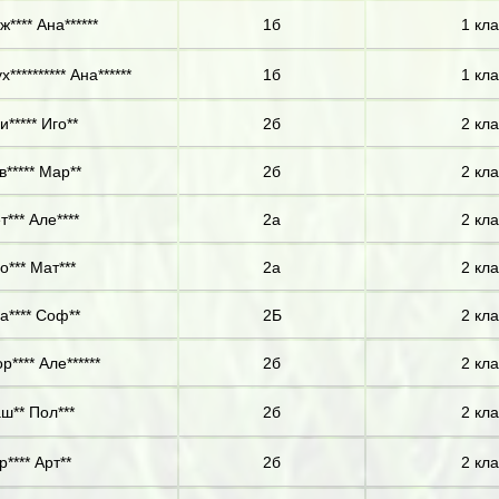
ж**** Ана******
1б
1 кла
х********** Ана******
1б
1 кла
и***** Иго**
2б
2 кла
в***** Мар**
2б
2 кла
т*** Але****
2а
2 кла
о*** Мат***
2а
2 кла
а**** Соф**
2Б
2 кла
р**** Але******
2б
2 кла
ш** Пол***
2б
2 кла
р**** Арт**
2б
2 кла