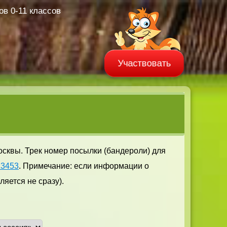
в 0-11 классов
Участвовать
осквы. Трек номер посылки (бандероли) для
13453
. Примечание: если информации о
яется не сразу).