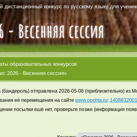
 дистанционный конкурс по русскому языку для ученико
аты образовательных конкурсов
с 2026 - Весенняя сессия»
 (бандероль) отправлена 2026-05-06 (приблизительно) из М
вания её перемещения на сайте
www.pochta.ru
:
140883200
ении посылки ешё нет, проверьте позже (информация появл