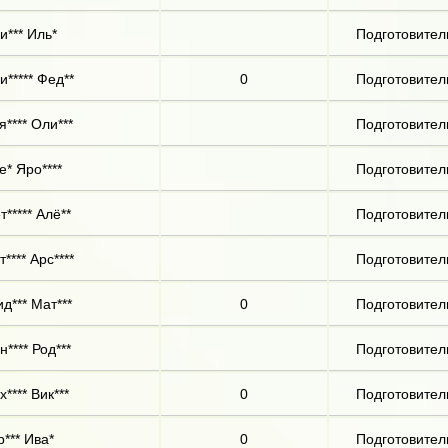
и*** Иль*
Подготовител
и***** Фед**
0
Подготовител
я**** Оли***
Подготовител
е* Яро****
Подготовител
т***** Алё**
Подготовител
т**** Арс****
Подготовител
д*** Мат***
0
Подготовител
н**** Род***
Подготовител
х**** Вик***
0
Подготовител
р*** Ива*
0
Подготовител