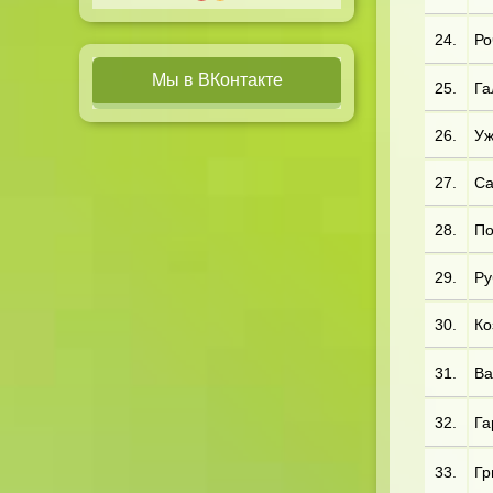
24.
Ро
Мы в ВКонтакте
25.
Га
26.
Уж
27.
Са
28.
По
29.
Ру
30.
Ко
31.
Ва
32.
Га
33.
Гр