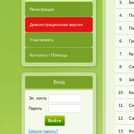
3.
Бе
Регистрация
4.
По
Демонстрационная версия
5.
Па
Участвовать
6.
Гр
7.
Кр
Контакты / Помощь
8.
Си
9.
Шв
Вход
10.
Ка
Эл. почта
11.
Си
Пароль
12.
Са
13.
Ко
Забыли пароль?