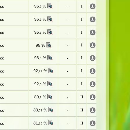
96
%
сс
-
I
,5
96
%
сс
-
I
,5
96
%
сс
-
I
,5
сс
95 %
-
I
93
%
сс
-
I
,5
92
%
сс
-
I
,77
92
%
сс
-
I
,5
89
%
сс
-
II
,2
83
%
сс
-
II
,53
81
%
сс
-
II
,15