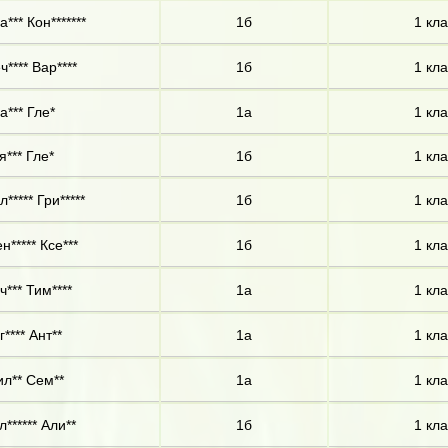
а*** Кон*******
1б
1 кла
ч**** Вар****
1б
1 кла
а*** Гле*
1а
1 кла
я*** Гле*
1б
1 кла
л***** Гри*****
1б
1 кла
н***** Ксе***
1б
1 кла
ч*** Тим****
1а
1 кла
г**** Ант**
1а
1 кла
л** Сем**
1а
1 кла
л****** Али**
1б
1 кла