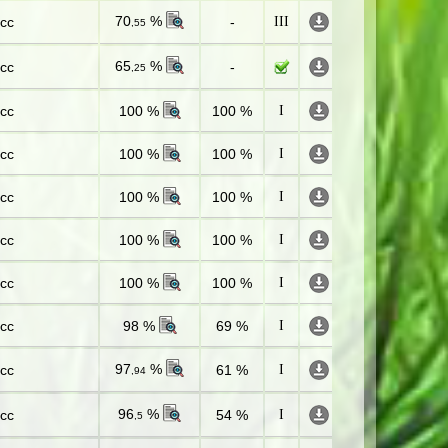
70
%
сс
-
III
,55
65
%
сс
-
,25
сс
100 %
100 %
I
сс
100 %
100 %
I
сс
100 %
100 %
I
сс
100 %
100 %
I
сс
100 %
100 %
I
сс
98 %
69 %
I
97
%
сс
61 %
I
,94
96
%
сс
54 %
I
,5