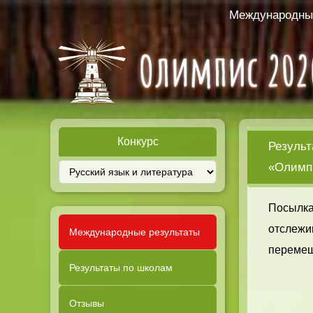
Международный
Конкурс
Результ
«Олимпи
Посылка
отслежи
Международные результаты
перемещ
Результаты по школам
Отзывы