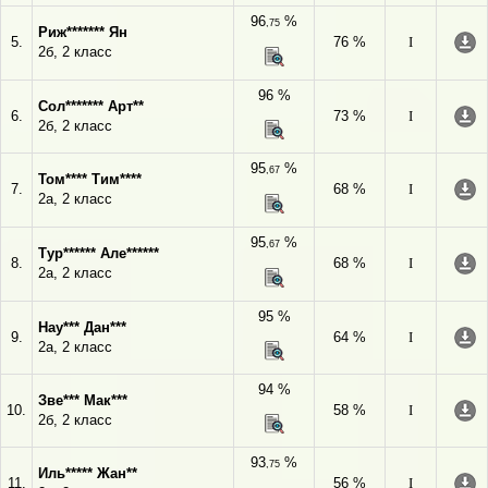
96
%
,75
Риж******* Ян
5.
76 %
I
2б, 2 класс
96 %
Сол******* Арт**
6.
73 %
I
2б, 2 класс
95
%
,67
Том**** Тим****
7.
68 %
I
2а, 2 класс
95
%
,67
Тур****** Але******
8.
68 %
I
2а, 2 класс
95 %
Нау*** Дан***
9.
64 %
I
2а, 2 класс
94 %
Зве*** Мак***
10.
58 %
I
2б, 2 класс
93
%
,75
Иль***** Жан**
11.
56 %
I