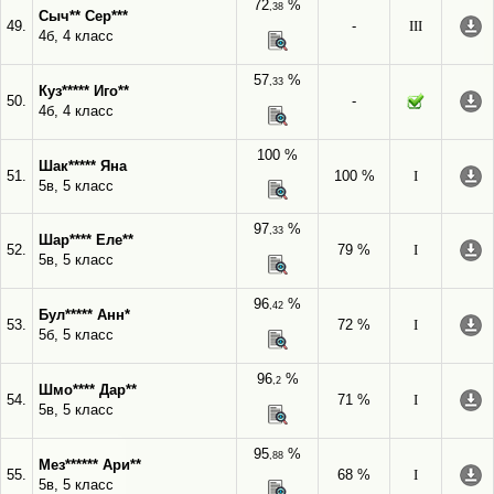
72
%
,38
Сыч** Сер***
49.
-
III
4б, 4 класс
57
%
,33
Куз***** Иго**
50.
-
4б, 4 класс
100 %
Шак***** Яна
51.
100 %
I
5в, 5 класс
97
%
,33
Шар**** Еле**
52.
79 %
I
5в, 5 класс
96
%
,42
Бул***** Анн*
53.
72 %
I
5б, 5 класс
96
%
,2
Шмо**** Дар**
54.
71 %
I
5в, 5 класс
95
%
,88
Мез****** Ари**
55.
68 %
I
5в, 5 класс