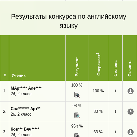
Результаты конкурса по английскому
языку
1
Опережает
Результат
Степень
Скачать
#
Ученик
100 %
МАр***** Але****
1.
100 %
I
2б, 2 класс
98 %
Сол******* Арт**
2.
80 %
I
2б, 2 класс
95
%
,5
Ков*** Вяч*****
3.
63 %
I
2б, 2 класс