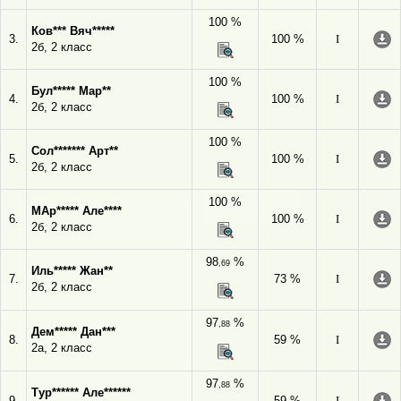
100 %
Ков*** Вяч*****
3.
100 %
I
2б, 2 класс
100 %
Бул***** Мар**
4.
100 %
I
2б, 2 класс
100 %
Сол******* Арт**
5.
100 %
I
2б, 2 класс
100 %
МАр***** Але****
6.
100 %
I
2б, 2 класс
98
%
,69
Иль***** Жан**
7.
73 %
I
2б, 2 класс
97
%
,88
Дем***** Дан***
8.
59 %
I
2а, 2 класс
97
%
,88
Тур****** Але******
9.
59 %
I