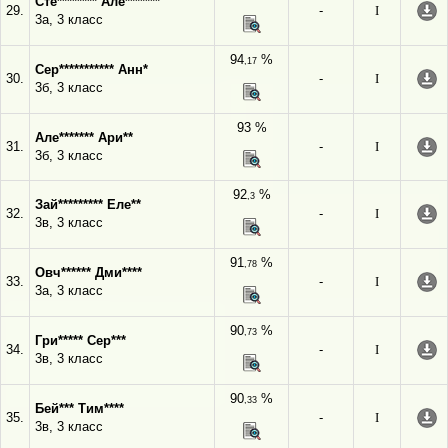
Сте******** Але*******
29.
-
I
3а, 3 класс
94
%
,17
Сер*********** Анн*
30.
-
I
3б, 3 класс
93 %
Але******* Ари**
31.
-
I
3б, 3 класс
92
%
,3
Зай********* Еле**
32.
-
I
3в, 3 класс
91
%
,78
Овч****** Дми****
33.
-
I
3а, 3 класс
90
%
,73
Гри***** Сер***
34.
-
I
3в, 3 класс
90
%
,33
Бей*** Тим****
35.
-
I
3в, 3 класс