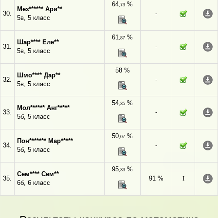
64
%
,73
Мез****** Ари**
30.
-
5в, 5 класс
61
%
,87
Шар**** Еле**
31.
-
5в, 5 класс
58 %
Шмо**** Дар**
32.
-
5в, 5 класс
54
%
,35
Мол****** Анг*****
33.
-
5б, 5 класс
50
%
,07
Пон******* Мар*****
34.
-
5б, 5 класс
95
%
,33
Сем**** Сем**
35.
91 %
I
6б, 6 класс