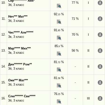
Сер*********** Анн*
10.
77 %
I
3б, 3 класс
92
%
,15
Неч*** Мат***
11.
71 %
I
3б, 3 класс
91
%
,85
Чис***** Але******
12.
70 %
I
3в, 3 класс
85
%
,9
Мар***** Мих***
13.
56 %
II
3в, 3 класс
81
%
,72
Дин******* Ром**
14.
-
II
3б, 3 класс
81
%
,58
Оже*** Мат***
15.
-
II
3б, 3 класс
76
%
,25
Слю******* Све*****
16.
-
III
3б, 3 класс