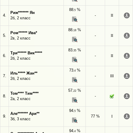
88
%
,5
Риж******* Ян
4.
-
II
2б, 2 класс
88
%
,18
Ром****** Ива*
5.
-
II
2в, 2 класс
83
%
,35
Три****** Вик*****
6.
-
II
2б, 2 класс
73
%
,4
Иль***** Жан**
7.
-
III
2б, 2 класс
57
%
,22
Том**** Тим****
8.
-
2а, 2 класс
94
%
,5
Але******* Ари**
9.
77 %
I
3б, 3 класс
94
%
,4