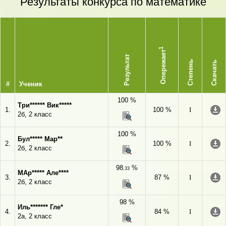
Результаты конкурса по математике
1
Опережает
Результат
Степень
Скачать
#
Ученик
100 %
Три****** Вик*****
1.
100 %
I
2б, 2 класс
100 %
Бул***** Мар**
2.
100 %
I
2б, 2 класс
98
%
,33
МАр***** Але****
3.
87 %
I
2б, 2 класс
98 %
Иль******* Гле*
4.
84 %
I
2а, 2 класс