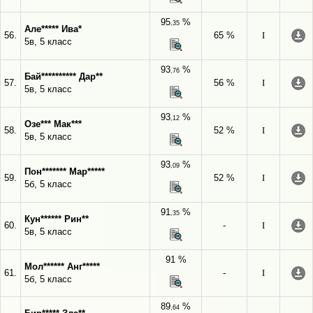
95
%
,35
Але***** Ива*
56.
65 %
I
5в, 5 класс
93
%
,76
Бай********** Дар**
57.
56 %
I
5в, 5 класс
93
%
,12
Озе*** Мак***
58.
52 %
I
5в, 5 класс
93
%
,09
Пон******* Мар*****
59.
52 %
I
5б, 5 класс
91
%
,35
Кун****** Рин**
60.
-
I
5в, 5 класс
91 %
Мол****** Анг*****
61.
-
I
5б, 5 класс
89
%
,64