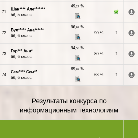
49
%
,27
Шан**** Але*******
71.
-
5б, 5 класс
96
%
,92
Бул***** Ана******
72.
90 %
I
6б, 6 класс
94
%
,55
Гор*** Анн*
73.
80 %
I
6б, 6 класс
89
%
,97
Сем**** Сем**
74.
63 %
I
6б, 6 класс
Результаты конкурса по
информационным технологиям