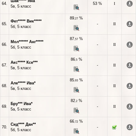
Шак***** Яна
64.
53 %
I
5в, 5 класс
89
%
,27
Фет***** Вик*****
65.
-
II
5б, 5 класс
87
%
,57
Мол****** Анг*****
66.
-
II
5б, 5 класс
86
%
,5
Акс***** Ксе***
67.
-
II
5в, 5 класс
85
%
,93
Але***** Ива*
68.
-
II
5в, 5 класс
82
%
,2
Бру*** Ива*
69.
-
II
5а, 5 класс
66
%
,72
Сид**** Дан**
70.
-
5б, 5 класс