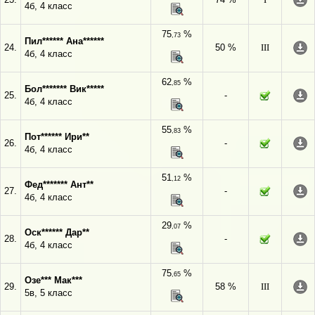
4б, 4 класс
75
%
,73
Пил****** Ана******
24.
50 %
III
4б, 4 класс
62
%
,85
Бол******* Вик*****
25.
-
4б, 4 класс
55
%
,83
Пот****** Ири**
26.
-
4б, 4 класс
51
%
,12
Фед******* Ант**
27.
-
4б, 4 класс
29
%
,07
Оск****** Дар**
28.
-
4б, 4 класс
75
%
,65
Озе*** Мак***
29.
58 %
III
5в, 5 класс