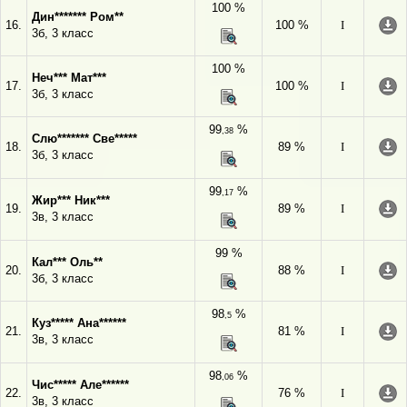
100 %
Дин******* Ром**
16.
100 %
I
3б, 3 класс
100 %
Неч*** Мат***
17.
100 %
I
3б, 3 класс
99
%
,38
Слю******* Све*****
18.
89 %
I
3б, 3 класс
99
%
,17
Жир*** Ник***
19.
89 %
I
3в, 3 класс
99 %
Кал*** Оль**
20.
88 %
I
3б, 3 класс
98
%
,5
Куз***** Ана******
21.
81 %
I
3в, 3 класс
98
%
,06
Чис***** Але******
22.
76 %
I
3в, 3 класс