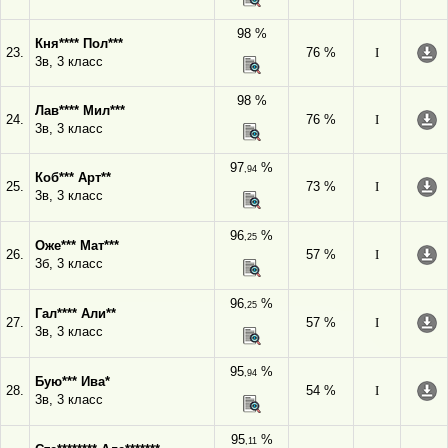
98 %
Кня**** Пол***
23.
76 %
I
3в, 3 класс
98 %
Лав**** Мил***
24.
76 %
I
3в, 3 класс
97
%
,94
Коб*** Арт**
25.
73 %
I
3в, 3 класс
96
%
,25
Оже*** Мат***
26.
57 %
I
3б, 3 класс
96
%
,25
Гал**** Али**
27.
57 %
I
3в, 3 класс
95
%
,94
Бую*** Ива*
28.
54 %
I
3в, 3 класс
95
%
,11