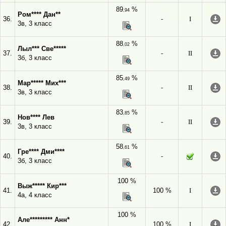
89
%
,94
Ром**** Дан**
36.
-
I
3в, 3 класс
88
%
,02
Лыл*** Све*****
37.
-
II
3б, 3 класс
85
%
,49
Мар***** Мих***
38.
-
II
3в, 3 класс
83
%
,85
Нов**** Лев
39.
-
II
3в, 3 класс
58
%
,61
Гре**** Дми****
40.
-
3б, 3 класс
100 %
Выж***** Кир***
41.
100 %
I
4а, 4 класс
100 %
Але********* Анн*
42.
100 %
I