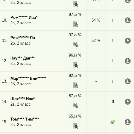
2а, 2 класс
97
%
,38
Ром****** Ива*
10.
54 %
I
2в, 2 класс
97
%
,25
Риж******* Ян
11.
52 %
I
2б, 2 класс
96
%
,38
Нау*** Дан***
12.
-
I
2а, 2 класс
92
%
,93
Мар******* Ели******
13.
-
I
2б, 2 класс
87
%
,73
Шок**** Ива*
14.
-
II
2в, 2 класс
65
%
,64
Том**** Тим****
15.
-
2а, 2 класс