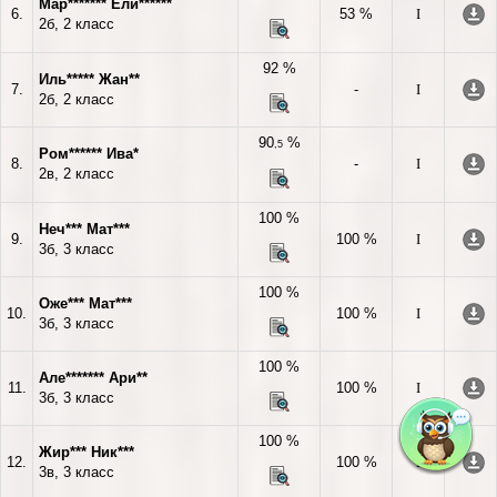
Мар******* Ели******
6.
53 %
I
2б, 2 класс
92 %
Иль***** Жан**
7.
-
I
2б, 2 класс
90
%
,5
Ром****** Ива*
8.
-
I
2в, 2 класс
100 %
Неч*** Мат***
9.
100 %
I
3б, 3 класс
100 %
Оже*** Мат***
10.
100 %
I
3б, 3 класс
100 %
Але******* Ари**
11.
100 %
I
3б, 3 класс
100 %
Жир*** Ник***
12.
100 %
I
3в, 3 класс