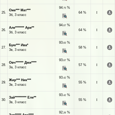
94
%
,75
Оже*** Мат***
25.
64 %
I
3б, 3 класс
94
%
,67
Але******* Ари**
26.
64 %
I
3б, 3 класс
93
%
,83
Бую*** Ива*
27.
58 %
I
3в, 3 класс
93
%
,67
Овч****** Дми****
28.
57 %
I
3а, 3 класс
93
%
,42
Жир*** Ник***
29.
55 %
I
3в, 3 класс
93
%
,42
Зай********* Еле**
30.
55 %
I
3в, 3 класс
92
%
,26
Зав***** Арс****