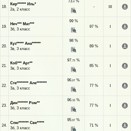
73
%
,4
Кир****** Иль*
18.
-
III
2а, 2 класс
99 %
Неч*** Мат***
19.
97 %
I
3б, 3 класс
98 %
Куз***** Ана******
20.
89 %
I
3в, 3 класс
97
%
,75
Коб*** Арт**
21.
85 %
I
3в, 3 класс
96
%
,67
Сте******** Але*******
22.
77 %
I
3а, 3 класс
96
%
,33
Дин******* Ром**
23.
77 %
I
3б, 3 класс
95
%
,67
Слю******* Све*****
24.
71 %
I
3б, 3 класс