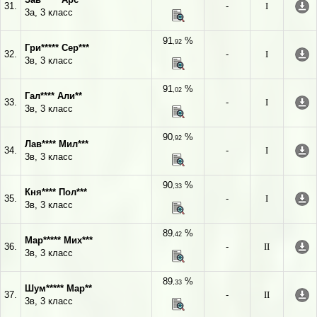
31.
-
I
3а, 3 класс
91
%
,92
Гри***** Сер***
32.
-
I
3в, 3 класс
91
%
,02
Гал**** Али**
33.
-
I
3в, 3 класс
90
%
,92
Лав**** Мил***
34.
-
I
3в, 3 класс
90
%
,33
Кня**** Пол***
35.
-
I
3в, 3 класс
89
%
,42
Мар***** Мих***
36.
-
II
3в, 3 класс
89
%
,33
Шум***** Мар**
37.
-
II
3в, 3 класс