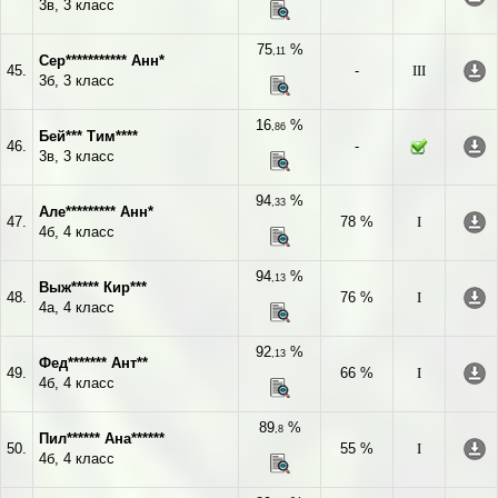
3в, 3 класс
75
%
,11
Сер*********** Анн*
45.
-
III
3б, 3 класс
16
%
,86
Бей*** Тим****
46.
-
3в, 3 класс
94
%
,33
Але********* Анн*
47.
78 %
I
4б, 4 класс
94
%
,13
Выж***** Кир***
48.
76 %
I
4а, 4 класс
92
%
,13
Фед******* Ант**
49.
66 %
I
4б, 4 класс
89
%
,8
Пил****** Ана******
50.
55 %
I
4б, 4 класс