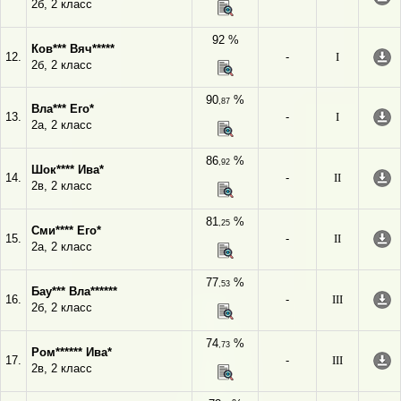
2б, 2 класс
92 %
Ков*** Вяч*****
12.
-
I
2б, 2 класс
90
%
,87
Вла*** Его*
13.
-
I
2а, 2 класс
86
%
,92
Шок**** Ива*
14.
-
II
2в, 2 класс
81
%
,25
Сми**** Его*
15.
-
II
2а, 2 класс
77
%
,53
Бау*** Вла******
16.
-
III
2б, 2 класс
74
%
,73
Ром****** Ива*
17.
-
III
2в, 2 класс