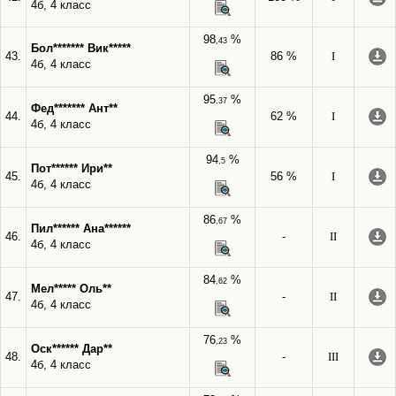
4б, 4 класс
98
%
,43
Бол******* Вик*****
43.
86 %
I
4б, 4 класс
95
%
,37
Фед******* Ант**
44.
62 %
I
4б, 4 класс
94
%
,5
Пот****** Ири**
45.
56 %
I
4б, 4 класс
86
%
,67
Пил****** Ана******
46.
-
II
4б, 4 класс
84
%
,62
Мел***** Оль**
47.
-
II
4б, 4 класс
76
%
,23
Оск****** Дар**
48.
-
III
4б, 4 класс