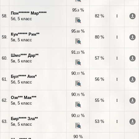
95
%
,8
Пон******* Мар*****
58.
82 %
I
5б, 5 класс
95
%
,68
Кун****** Рин**
59.
80 %
I
5в, 5 класс
91
%
,23
Шмо**** Дар**
60.
57 %
I
5в, 5 класс
90
%
,77
Бул***** Анн*
61.
56 %
I
5б, 5 класс
90
%
,75
Озе*** Мак***
62.
55 %
I
5в, 5 класс
90
%
,12
Бир***** Зла**
63.
53 %
I
5в, 5 класс
90 %