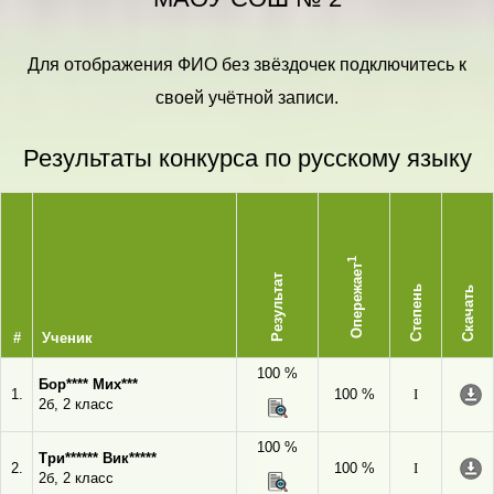
Для отображения ФИО без звёздочек подключитесь к
своей учётной записи.
Результаты конкурса по русскому языку
1
Опережает
Результат
Степень
Скачать
#
Ученик
100 %
Бор**** Мих***
1.
100 %
I
2б, 2 класс
100 %
Три****** Вик*****
2.
100 %
I
2б, 2 класс