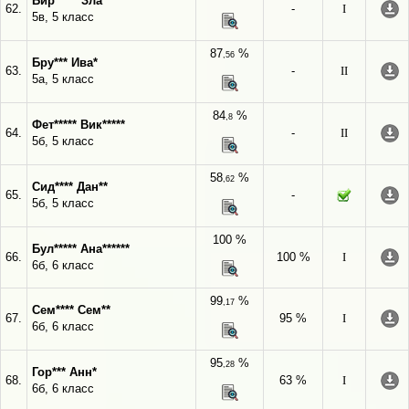
Бир***** Зла**
62.
-
I
5в, 5 класс
87
%
,56
Бру*** Ива*
63.
-
II
5а, 5 класс
84
%
,8
Фет***** Вик*****
64.
-
II
5б, 5 класс
58
%
,62
Сид**** Дан**
65.
-
5б, 5 класс
100 %
Бул***** Ана******
66.
100 %
I
6б, 6 класс
99
%
,17
Сем**** Сем**
67.
95 %
I
6б, 6 класс
95
%
,28
Гор*** Анн*
68.
63 %
I
6б, 6 класс