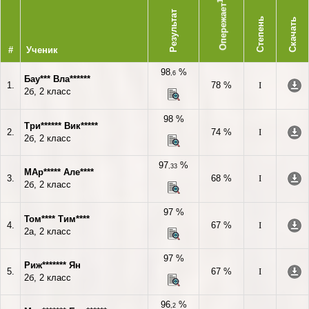
1
Опережает
Результат
Степень
Скачать
#
Ученик
98
%
,6
Бау*** Вла******
1.
78 %
I
2б, 2 класс
98 %
Три****** Вик*****
2.
74 %
I
2б, 2 класс
97
%
,33
МАр***** Але****
3.
68 %
I
2б, 2 класс
97 %
Том**** Тим****
4.
67 %
I
2а, 2 класс
97 %
Риж******* Ян
5.
67 %
I
2б, 2 класс
96
%
,2