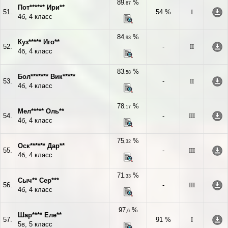
89
%
,67
Пот****** Ири**
51.
54 %
I
4б, 4 класс
84
%
,93
Куз***** Иго**
52.
-
II
4б, 4 класс
83
%
,58
Бол******* Вик*****
53.
-
II
4б, 4 класс
78
%
,17
Мел***** Оль**
54.
-
III
4б, 4 класс
75
%
,32
Оск****** Дар**
55.
-
III
4б, 4 класс
71
%
,33
Сыч** Сер***
56.
-
III
4б, 4 класс
97
%
,6
Шар**** Еле**
57.
91 %
I
5в, 5 класс