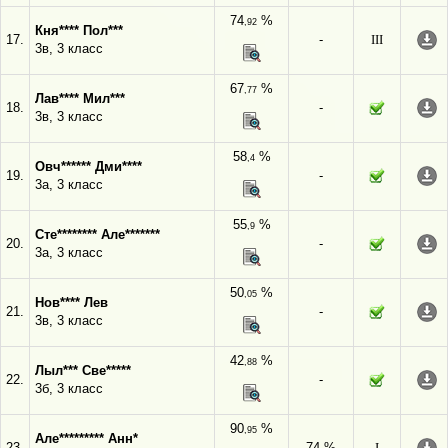
74
%
,92
Кня**** Пол***
17.
-
III
3в, 3 класс
67
%
,77
Лав**** Мил***
18.
-
3в, 3 класс
58
%
,4
Овч****** Дми****
19.
-
3а, 3 класс
55
%
,9
Сте******** Але*******
20.
-
3а, 3 класс
50
%
,05
Нов**** Лев
21.
-
3в, 3 класс
42
%
,88
Лыл*** Све*****
22.
-
3б, 3 класс
90
%
,95
Але********* Анн*
23.
74 %
I