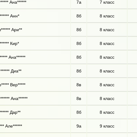
***** Ана******
7а
7 класс
****** Анн*
8б
8 класс
****** Ари**
8б
8 класс
***** Кир*
8б
8 класс
**** Ана******
8б
8 класс
****** Диа**
8б
8 класс
***** Вер*****
8в
8 класс
***** Ана******
8в
8 класс
***** Дар**
8б
8 класс
** Але******
9а
9 класс