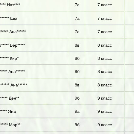
*** Нат****
7а
7 класс
****** Ева
7а
7 класс
***** Ана******
7а
7 класс
***** Вер*****
8в
8 класс
***** Кир*
8б
8 класс
**** Ана******
8б
8 класс
***** Ана******
8в
8 класс
***** Ден**
9б
9 класс
***** Яна
9а
9 класс
***** Мар**
9б
9 класс