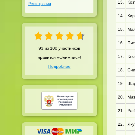
13.
Коз*
Регистрация
14.
Кир
15.
Мал
16.
Пит*
93 из 100 участников
17.
Кле*
нравится «Олимпис»!
Подробнее
18.
Сни
19.
Шар
20.
Мат*
21.
Раз*
22.
Яку*