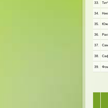
33.
Тит
34.
Ник
35.
Южа
36.
Рах*
37.
Сам*
38.
Саф*
39.
Фом