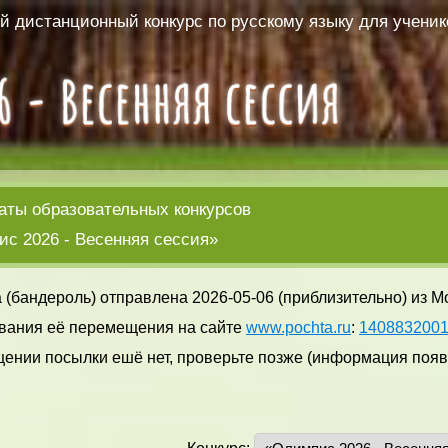
 дистанционный конкурс по русскому языку для ученико
аты образовательных конкурсов
с 2026 - Весенняя сессия»
 (бандероль) отправлена 2026-05-06 (приблизительно) из М
вания её перемещения на сайте
www.pochta.ru
:
140883200
ении посылки ешё нет, проверьте позже (информация появл