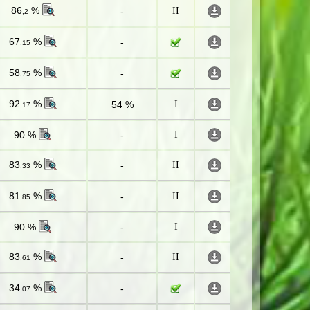
86
%
-
II
,2
67
%
-
,15
58
%
-
,75
92
%
54 %
I
,17
90 %
-
I
83
%
-
II
,33
81
%
-
II
,85
90 %
-
I
83
%
-
II
,61
34
%
-
,07