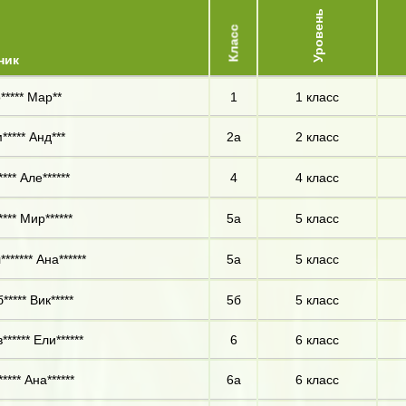
Уровень
Класс
ник
***** Мар**
1
1 класс
***** Анд***
2а
2 класс
*** Але******
4
4 класс
*** Мир******
5а
5 класс
****** Ана******
5а
5 класс
**** Вик*****
5б
5 класс
***** Ели******
6
6 класс
**** Ана******
6а
6 класс