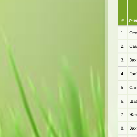
#
Уче
1.
Осо
2.
Сам
3.
Зах*
4.
Гро*
5.
Сал*
6.
Шаб*
7.
Жев*
8.
Зах*