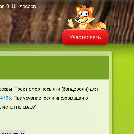
в 0-11 классов
Участвовать
осквы. Трек номер посылки (бандероли) для
14795
. Примечание: если информации о
яется не сразу).