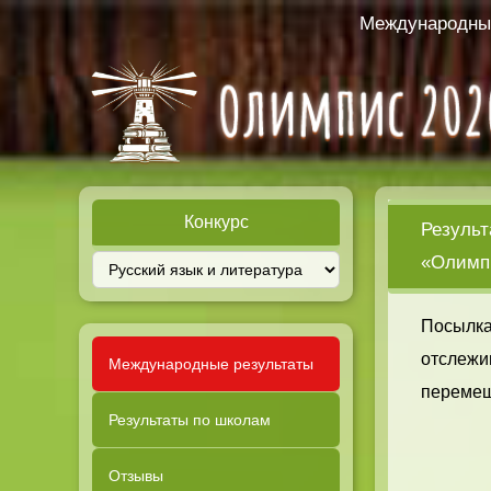
Международный
Конкурс
Результ
«Олимпи
Посылка
отслежи
Международные результаты
перемещ
Результаты по школам
Отзывы