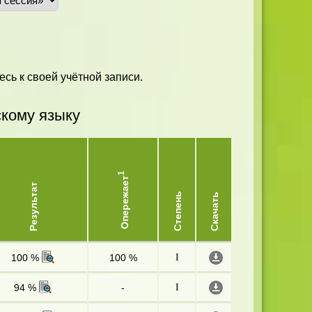
"
есь к своей учётной записи.
скому языку
1
Опережает
Результат
Степень
Скачать
100 %
100 %
I
94 %
-
I