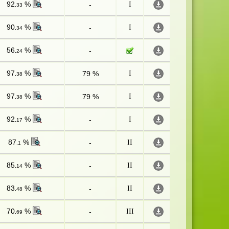
92
%
-
I
,33
90
%
-
I
,34
56
%
-
,24
97
%
79 %
I
,38
97
%
79 %
I
,38
92
%
-
I
,17
87
%
-
II
,1
85
%
-
II
,14
83
%
-
II
,48
70
%
-
III
,69