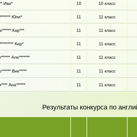
** Ива*
10
10 класс
******* Юли*
11
11 класс
****** Кар***
11
11 класс
******** Кир*
11
11 класс
***** Але*******
11
11 класс
***** Вик*****
11
11 класс
**** Ана******
11
11 класс
Результаты конкурса по англи