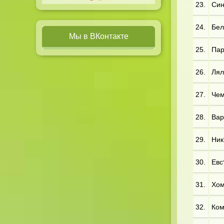
23.
Син
24.
Бел
Мы в ВКонтакте
25.
Пар
26.
Лял
27.
Чем*
28.
Вар*
29.
Ник
30.
Евс*
31.
Хом
32.
Ком*