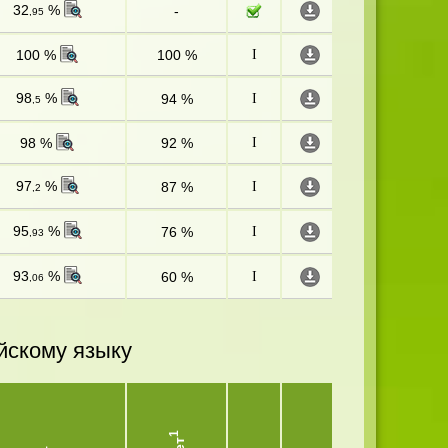
32
%
-
,95
100 %
100 %
I
98
%
94 %
I
,5
98 %
92 %
I
97
%
87 %
I
,2
95
%
76 %
I
,93
93
%
60 %
I
,06
йскому языку
1