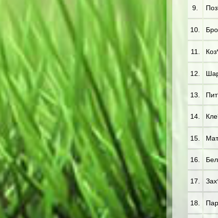
9.
Поз*
10.
Бро
11.
Коз*
12.
Шар
13.
Пит*
14.
Кле*
15.
Мат*
16.
Бел
17.
Зах
18.
Пар