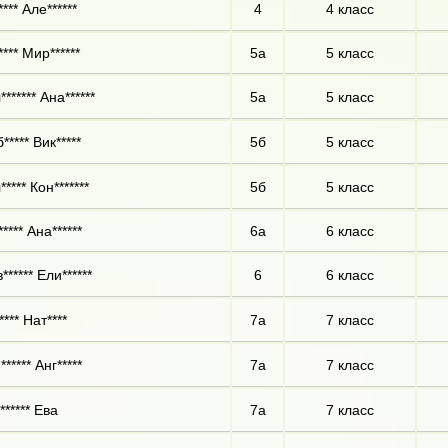
*** Але******
4
4 класс
*** Мир******
5а
5 класс
****** Ана******
5а
5 класс
**** Вик*****
5б
5 класс
**** Кон*******
5б
5 класс
**** Ана******
6а
6 класс
***** Ели******
6
6 класс
*** Нат****
7а
7 класс
***** Анг*****
7а
7 класс
****** Ева
7а
7 класс