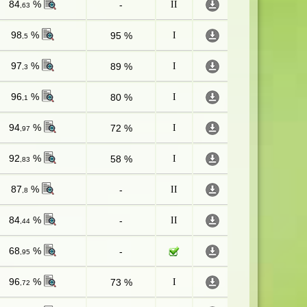
84
%
-
II
,63
98
%
95 %
I
,5
97
%
89 %
I
,3
96
%
80 %
I
,1
94
%
72 %
I
,97
92
%
58 %
I
,83
87
%
-
II
,8
84
%
-
II
,44
68
%
-
,95
96
%
73 %
I
,72