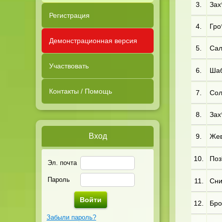
3.
Зах*
Регистрация
4.
Гро*
Демонстрационная версия
5.
Сал*
Участвовать
6.
Шаб*
Контакты / Помощь
7.
Сол*
8.
Зах*
Вход
9.
Жев*
10.
Поз*
Эл. почта
Пароль
11.
Сни*
12.
Бро
Забыли пароль?