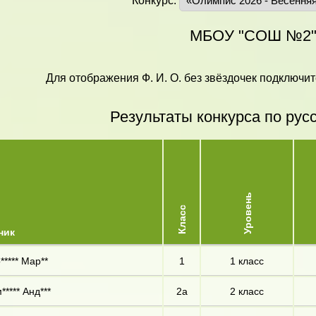
Конкурс:
МБОУ "СОШ №2
Для отображения Ф. И. О. без звёздочек подключит
Результаты конкурса по рус
Уровень
Класс
ник
***** Мар**
1
1 класс
***** Анд***
2а
2 класс