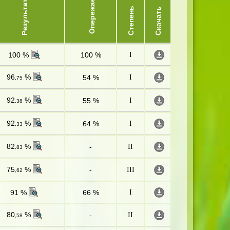
Опережает
Результат
Степень
Скачать
100 %
100 %
I
96
%
54 %
I
,75
92
%
55 %
I
,38
92
%
64 %
I
,33
82
%
-
II
,83
75
%
-
III
,62
91 %
66 %
I
80
%
-
II
,58