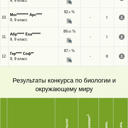
9, 9 класс
92
%
,6
Мог******** Арс****
10.
-
I
9, 9 класс
89
%
,63
Абр***** Ека******
11.
-
I
9, 9 класс
87
%
,7
Гер**** Соф**
12.
-
II
9, 9 класс
Результаты конкурса по биологии и
окружающему миру
1
Опережает
Результат