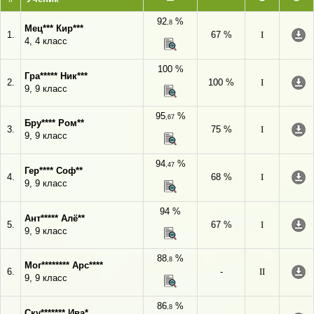
92
%
,8
Мец*** Кир***
1.
67 %
I
4, 4 класс
100 %
Гра***** Ник***
2.
100 %
I
9, 9 класс
95
%
,67
Бру**** Ром**
3.
75 %
I
9, 9 класс
94
%
,47
Гер**** Соф**
4.
68 %
I
9, 9 класс
94 %
Ант***** Алё**
5.
67 %
I
9, 9 класс
88
%
,8
Мог******** Арс****
6.
-
II
9, 9 класс
86
%
,8
Ску******* Ива*