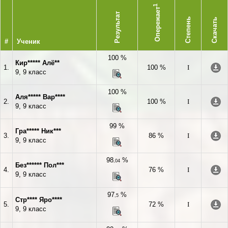
1
Опережает
Результат
Степень
Скачать
#
Ученик
100 %
Кир***** Алё**
1.
100 %
I
9, 9 класс
100 %
Аля***** Вар****
2.
100 %
I
9, 9 класс
99 %
Гра***** Ник***
3.
86 %
I
9, 9 класс
98
%
,04
Без****** Пол***
4.
76 %
I
9, 9 класс
97
%
,5
Стр**** Яро****
5.
72 %
I
9, 9 класс