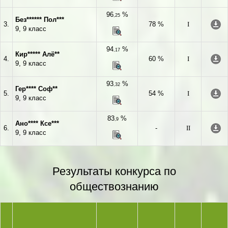
96
%
,25
Без****** Пол***
3.
78 %
I
9, 9 класс
94
%
,17
Кир***** Алё**
4.
60 %
I
9, 9 класс
93
%
,32
Гер**** Соф**
5.
54 %
I
9, 9 класс
83
%
,9
Ано**** Ксе***
6.
-
II
9, 9 класс
Результаты конкурса по
обществознанию