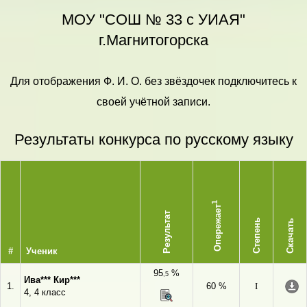
МОУ "СОШ № 33 с УИАЯ"
г.Магнитогорска
Для отображения Ф. И. О. без звёздочек подключитесь к
своей учётной записи.
Результаты конкурса по русскому языку
1
Опережает
Результат
Степень
Скачать
#
Ученик
95
%
,5
Ива*** Кир***
1.
60 %
I
4, 4 класс