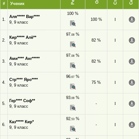
#
Ученик
100 %
Аля***** Вар****
1.
100 %
I
9, 9 класс
97
%
,08
Кир***** Алё**
2.
82 %
I
9, 9 класс
97
%
,08
Ами**** Анг*****
3.
82 %
I
9, 9 класс
96
%
,67
Стр**** Яро****
4.
75 %
I
9, 9 класс
93
%
,08
Гер**** Соф**
5.
-
I
9, 9 класс
92
%
,53
Каз***** Кир*
6.
-
I
9, 9 класс