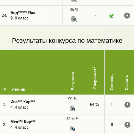
35 %
Бод****** Яна
24.
-
9, 9 класс
Результаты конкурса по математике
1
Опережает
Результат
Степень
Скачать
#
Ученик
90 %
Ива*** Кир***
1.
64 %
I
4, 4 класс
82
%
,33
Мец*** Кир***
2.
-
II
4, 4 класс