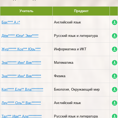
Учитель
Предмет
Бах**** А.г*
Английский язык
Дём***** Юли* Эми*****
Русский язык и литература
Жур****** Ксе*** Юрь****
Информатика и ИКТ
Зна******* Инн* Вик*******
Математика
Зна******* Инн* Вик*******
Физика
Коп***** Еле** Вла*********
Биология, Окружающий мир
Леу***** Оль** Вас*******
Английский язык
Тал*** Ири** Але**********
Русский язык и литература