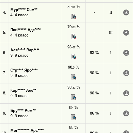
89
%
,01
Мур***** Сем**
4.
-
II
4, 4 класс
70
%
,08
Пав****** Аде****
5.
-
III
4, 4 класс
98
%
,67
Аля***** Вар****
6.
93 %
I
9, 9 класс
98
%
,5
Стр**** Яро****
7.
90 %
I
9, 9 класс
98
%
,33
Кир***** Алё**
8.
90 %
I
9, 9 класс
98 %
Бру**** Ром**
9.
86 %
I
9, 9 класс
98 %
Мог******** Арс****