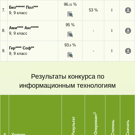
96
%
,33
Без****** Пол***
7.
53 %
I
9, 9 класс
95 %
Ами**** Анг*****
8.
-
I
9, 9 класс
93
%
,8
Гер**** Соф**
9.
-
I
9, 9 класс
Результаты конкурса по
информационным технологиям
1
Опережает
Результат
Степень
Скачать
#
Ученик