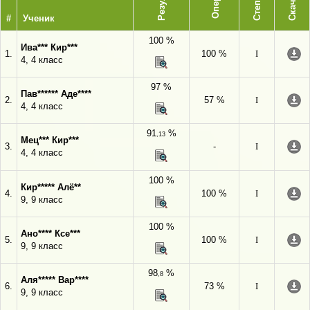
Степень
Скачать
#
Ученик
100 %
Ива*** Кир***
1.
100 %
I
4, 4 класс
97 %
Пав****** Аде****
2.
57 %
I
4, 4 класс
91
%
,13
Мец*** Кир***
3.
-
I
4, 4 класс
100 %
Кир***** Алё**
4.
100 %
I
9, 9 класс
100 %
Ано**** Ксе***
5.
100 %
I
9, 9 класс
98
%
,8
Аля***** Вар****
6.
73 %
I
9, 9 класс