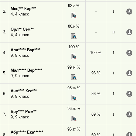
92
%
,2
Мец*** Кир***
2.
-
I
4, 4 класс
80
%
,9
Орл** Сем**
3.
-
II
4, 4 класс
100 %
Аля***** Вар****
4.
100 %
I
9, 9 класс
99
%
,44
Мал***** Вер*****
5.
96 %
I
9, 9 класс
98
%
,26
Ано**** Ксе***
6.
86 %
I
9, 9 класс
96
%
,36
Бру**** Ром**
7.
69 %
I
9, 9 класс
96
%
,27
Абр***** Ека******
8.
69 %
I