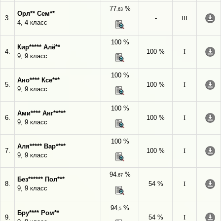
77
%
,63
Орл** Сем**
3.
-
III
4, 4 класс
100 %
Кир***** Алё**
4.
100 %
I
9, 9 класс
100 %
Ано**** Ксе***
5.
100 %
I
9, 9 класс
100 %
Ами**** Анг*****
6.
100 %
I
9, 9 класс
100 %
Аля***** Вар****
7.
100 %
I
9, 9 класс
94
%
,67
Без****** Пол***
8.
54 %
I
9, 9 класс
94
%
,5
Бру**** Ром**
9.
54 %
I