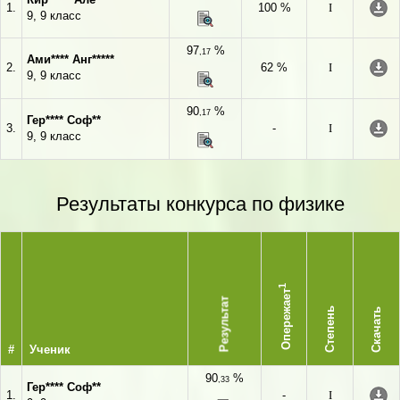
1.
100 %
I
9, 9 класс
97
%
,17
Ами**** Анг*****
2.
62 %
I
9, 9 класс
90
%
,17
Гер**** Соф**
3.
-
I
9, 9 класс
Результаты конкурса по физике
1
Опережает
Результат
Степень
Скачать
#
Ученик
90
%
,33
Гер**** Соф**
1.
-
I