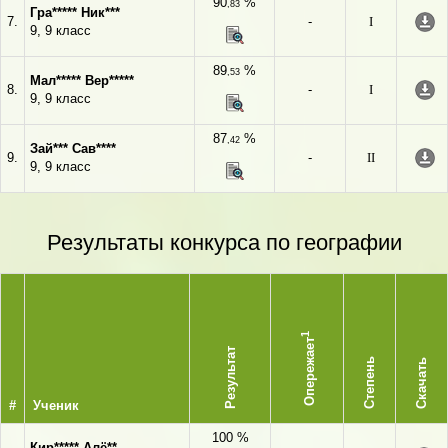
90
%
,83
Гра***** Ник***
7.
-
I
9, 9 класс
89
%
,53
Мал***** Вер*****
8.
-
I
9, 9 класс
87
%
,42
Зай*** Сав****
9.
-
II
9, 9 класс
Результаты конкурса по географии
1
Опережает
Результат
Степень
Скачать
#
Ученик
100 %
Кир***** Алё**