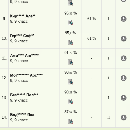
9, 9 класс
95
%
,32
Кир***** Алё**
9.
61 %
I
9, 9 класс
95
%
,2
Гер**** Соф**
10.
61 %
I
9, 9 класс
91
%
,72
Ами**** Анг*****
11.
-
I
9, 9 класс
90
%
,87
Мог******** Арс****
12.
-
I
9, 9 класс
90
%
,23
Без****** Пол***
13.
-
I
9, 9 класс
87
%
,52
Бод****** Яна
14.
-
II
9, 9 класс