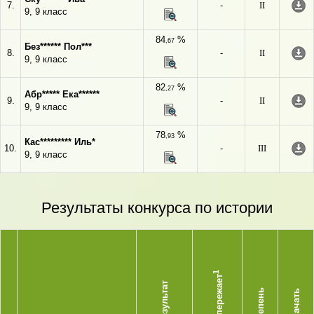
7.
-
II
9, 9 класс
84
%
,67
Без****** Пол***
8.
-
II
9, 9 класс
82
%
,27
Абр***** Ека******
9.
-
II
9, 9 класс
78
%
,93
Кас********* Иль*
10.
-
III
9, 9 класс
Результаты конкурса по истории
1
Опережает
Результат
Степень
Скачать