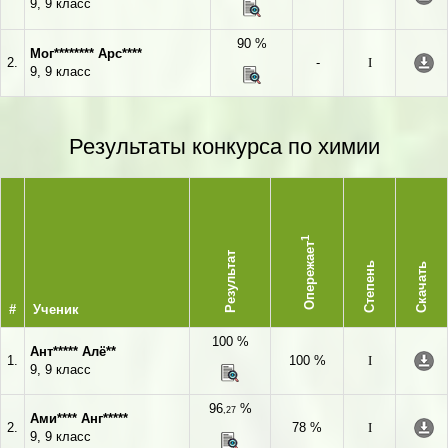
9, 9 класс
90 %
Мог******** Арс****
2.
-
I
9, 9 класс
Результаты конкурса по химии
1
Опережает
Результат
Степень
Скачать
#
Ученик
100 %
Ант***** Алё**
1.
100 %
I
9, 9 класс
96
%
,27
Ами**** Анг*****
2.
78 %
I
9, 9 класс