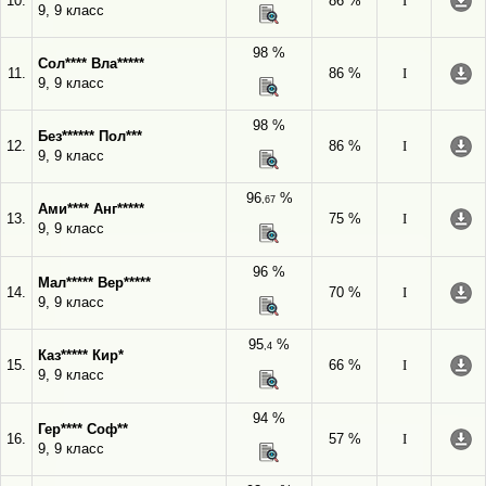
10.
86 %
I
9, 9 класс
98 %
Сол**** Вла*****
11.
86 %
I
9, 9 класс
98 %
Без****** Пол***
12.
86 %
I
9, 9 класс
96
%
,67
Ами**** Анг*****
13.
75 %
I
9, 9 класс
96 %
Мал***** Вер*****
14.
70 %
I
9, 9 класс
95
%
,4
Каз***** Кир*
15.
66 %
I
9, 9 класс
94 %
Гер**** Соф**
16.
57 %
I
9, 9 класс