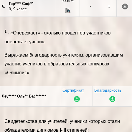
90
%
,48
Гер**** Соф**
6.
-
I
9, 9 класс
1
- «Опережает» - сколько процентов участников
опережает ученик.
Выражаем благодарность учителям, организовавшим
участие учеников в образовательных конкурсах
«Олимпис»:
Сертификат
Благодарность
Леу***** Оль** Вас*******
Свидетельства для учителей, ученики которых стали
обладателями дипломов I-III степеней: