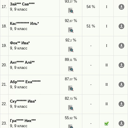
93
%
,27
Зай*** Сав****
17.
54 %
I
9, 9 класс
92
%
,67
Кас********* Иль*
18.
51 %
I
9, 9 класс
92
%
,2
Фок** Ива*
19.
-
I
9, 9 класс
89
%
,11
Ант***** Алё**
20.
-
II
9, 9 класс
87
%
,07
Абр***** Ека******
21.
-
II
9, 9 класс
82
%
,73
Ску******* Ива*
22.
-
II
9, 9 класс
55
%
,92
Гра***** Ник***
23.
-
9, 9 класс