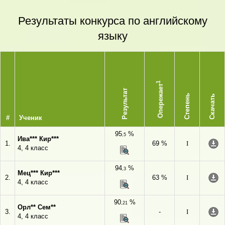
Результаты конкурса по английскому
языку
1
Опережает
Результат
Степень
Скачать
#
Ученик
95
%
,5
Ива*** Кир***
1.
69 %
I
4, 4 класс
94
%
,3
Мец*** Кир***
2.
63 %
I
4, 4 класс
90
%
,21
Орл** Сем**
3.
-
I
4, 4 класс