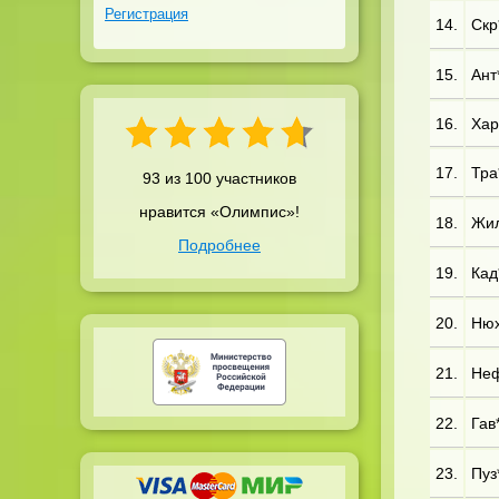
Регистрация
14.
Скр
15.
Ант*
16.
Хар*
17.
Тра
93 из 100 участников
нравится «Олимпис»!
18.
Жил*
Подробнее
19.
Кад*
20.
Нюх
21.
Неф*
22.
Гав*
23.
Пуз*