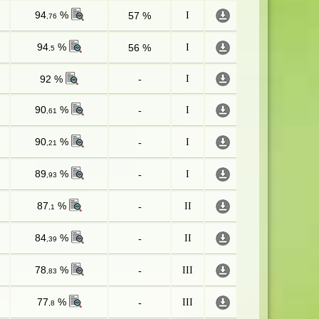
94
%
57 %
I
,76
94
%
56 %
I
,5
92 %
-
I
90
%
-
I
,61
90
%
-
I
,21
89
%
-
I
,93
87
%
-
II
,1
84
%
-
II
,39
78
%
-
III
,83
77
%
-
III
,8