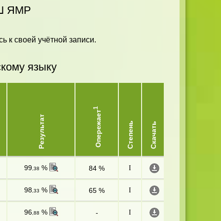
Ш ЯМР
ь к своей учётной записи.
скому языку
1
Опережает
Результат
Степень
Скачать
99
%
84 %
I
,38
98
%
65 %
I
,33
96
%
-
I
,88