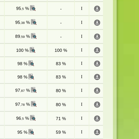
95
%
-
I
,5
95
%
-
I
,38
89
%
-
I
,59
100 %
100 %
I
98 %
83 %
I
98 %
83 %
I
97
%
80 %
I
,87
97
%
80 %
I
,78
96
%
71 %
I
,5
95 %
59 %
I