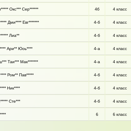
**** Окс*** Сер******
4б
4 класс
**** Дми**** Евг*******
4-б
4 класс
***** Лиа**
4-б
4 класс
**** Ари** Юоь****
4-а
4 класс
*** Таи*** Мак*******
4-а
4 класс
**** Ром** Пав*****
4-б
4 класс
*** Ник****
4-б
4 класс
***** Сте***
4-б
4 класс
****
6
6 класс