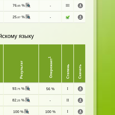
76
%
-
III
,65
25
%
-
,67
йскому языку
1
Опережает
Результат
Степень
Скачать
93
%
56 %
I
,75
82
%
-
II
,25
100 %
100 %
I