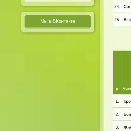
24.
Сол
25.
Вяч*
Мы в ВКонтакте
#
Уче
1.
Кро*
2.
Бел*
3.
Жил*