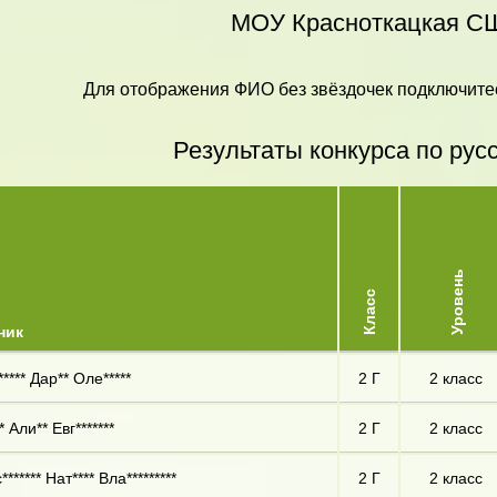
МОУ Красноткацкая С
Для отображения ФИО без звёздочек подключитес
Результаты конкурса по рус
Уровень
Класс
ник
**** Дар** Оле*****
2 Г
2 класс
 Али** Евг*******
2 Г
2 класс
****** Нат**** Вла*********
2 Г
2 класс