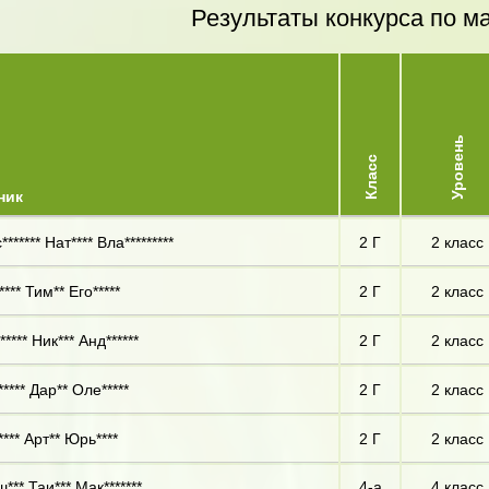
Результаты конкурса по м
Уровень
Класс
ник
****** Нат**** Вла*********
2 Г
2 класс
*** Тим** Его*****
2 Г
2 класс
**** Ник*** Анд******
2 Г
2 класс
**** Дар** Оле*****
2 Г
2 класс
**** Арт** Юрь****
2 Г
2 класс
*** Таи*** Мак*******
4-а
4 класс