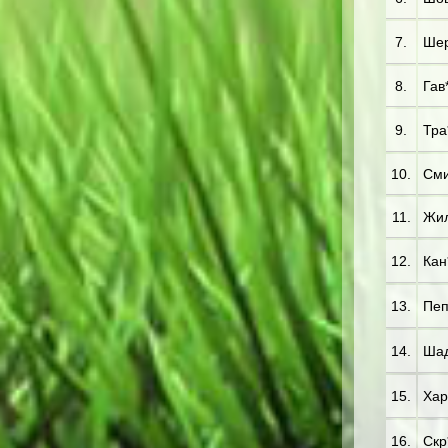
7.
Шер*
8.
Гав*
9.
Тра
10.
Сми*
11.
Жил*
12.
Кан*
13.
Пеп
14.
Шад
15.
Хар*
16.
Скр