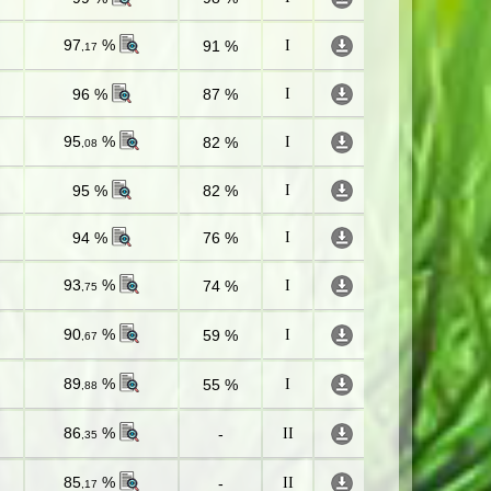
97
%
91 %
I
,17
96 %
87 %
I
95
%
82 %
I
,08
95 %
82 %
I
94 %
76 %
I
93
%
74 %
I
,75
90
%
59 %
I
,67
89
%
55 %
I
,88
86
%
-
II
,35
85
%
-
II
,17