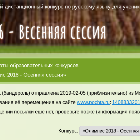
 дистанционный конкурс по русскому языку для ученико
аты образовательных конкурсов
с 2018 - Осенняя сессия»
 (бандероль) отправлена 2019-02-05 (приблизительно) из М
вания её перемещения на сайте
www.pochta.ru
:
140883320
ении посылки ешё нет, проверьте позже (информация появл
Конкурс: