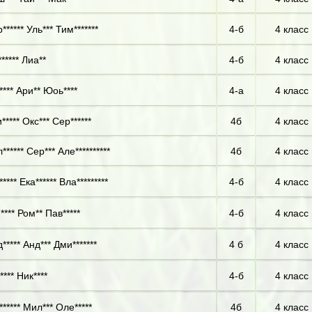
***** Уль*** Тим*******
4-б
4 класс
***** Лиа**
4-б
4 класс
**** Ари** Юоь****
4-а
4 класс
**** Окс*** Сер******
4б
4 класс
***** Сер*** Але**********
4б
4 класс
**** Ека****** Вла*********
4-б
4 класс
**** Ром** Пав*****
4-б
4 класс
***** Анд*** Дми*******
4 б
4 класс
*** Ник****
4-б
4 класс
****** Мил*** Оле*****
4б
4 класс