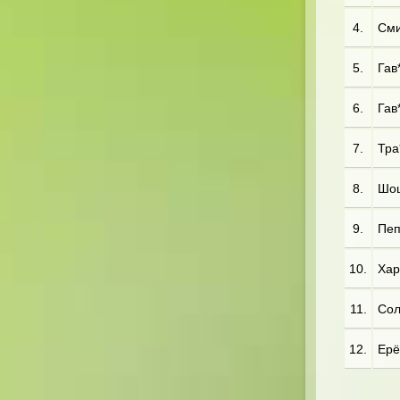
4.
Сми*
5.
Гав*
6.
Гав*
7.
Тра
8.
Шош
9.
Пеп
10.
Хар*
11.
Сол
12.
Ерё