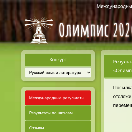
Международный
Конкурс
Результ
«Олимпи
Посылка
отслежи
Международные результаты
перемещ
Результаты по школам
Отзывы