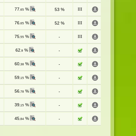
77
%
53 %
III
,65
76
%
52 %
III
,65
75
%
-
III
,55
62
%
-
,9
60
%
-
,38
59
%
-
,15
56
%
-
,78
39
%
-
,15
45
%
-
,84