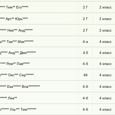
*** Тим** Его*****
2 Г
2 класс
**** Арт** Юрь****
2 Г
2 класс
**** Ник*** Анд******
2 Г
2 класс
*** Таи*** Мак*******
4-а
4 класс
***** Анд*** Дми*******
4 б
4 класс
**** Ром** Пав*****
4-б
4 класс
**** Окс*** Сер******
4б
4 класс
**** Ека****** Вла*********
4-б
4 класс
***** Лиа**
4-б
4 класс
***** Уль*** Тим*******
4-б
4 класс