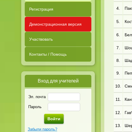
4.
Пак*
Регистрация
5.
Кос
Демонстрационная версия
6.
Бел*
Участвовать
7.
Шош
Контакты / Помощь
8.
Шад
9.
Пеп
Вход для учителей
10.
Сми*
Эл. почта
11.
Кан*
Пароль
12.
Гав*
13.
Шер*
Забыли пароль?