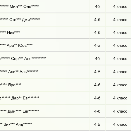
****** Мил*** Оле*****
4б
4 класс
***** Сте*** Дми*******
4-б
4 класс
*** Ник****
4-б
4 класс
**** Ари** Юоь****
4-а
4 класс
***** Сер*** Але**********
4б
4 класс
**** Али** Аль********
4 А
4 класс
**** Яро****
4-б
4 класс
***** Дар** Евг*******
4-б
4 класс
**** Дми**** Евг*******
4-б
4 класс
* Вик*** Анд******
4 Б
4 класс