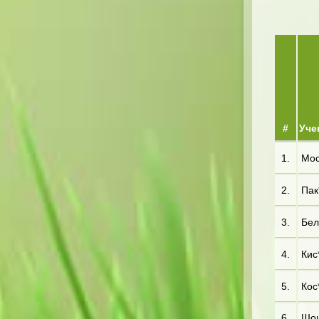
#
Уче
1.
Мос*
2.
Пак*
3.
Бел*
4.
Кис*
5.
Кос
6.
Шош