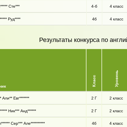
***** Сте***
4-б
4 класс
**** Руд****
4б
4 класс
Результаты конкурса по англи
Уровень
Класс
ник
 Али** Евг*******
2 Г
2 класс
**** Ник*** Анд******
2 Г
2 класс
***** Сер*** Але**********
4б
4 класс