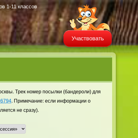
в 1-11 классов
Участвовать
осквы. Трек номер посылки (бандероли) для
16794
. Примечание: если информации о
яется не сразу).