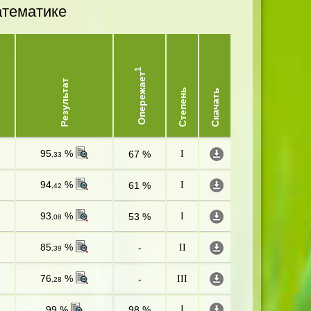
атематике
1
Опережает
Результат
Степень
Скачать
95
%
67 %
I
,33
94
%
61 %
I
,42
93
%
53 %
I
,08
85
%
-
II
,39
76
%
-
III
,28
99 %
98 %
I