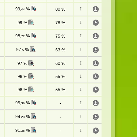
99
%
80 %
I
,44
99 %
78 %
I
98
%
75 %
I
,72
97
%
63 %
I
,5
97 %
60 %
I
96 %
55 %
I
96 %
55 %
I
95
%
-
I
,36
94
%
-
I
,23
91
%
-
I
,36