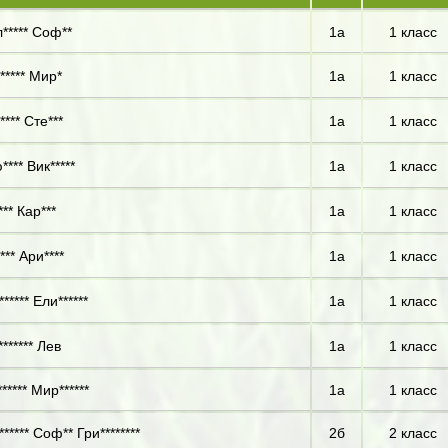
***** Соф**
1а
1 класс
***** Мир*
1а
1 класс
**** Сте***
1а
1 класс
*** Вик*****
1а
1 класс
** Кар***
1а
1 класс
*** Ари****
1а
1 класс
***** Ели******
1а
1 класс
****** Лев
1а
1 класс
***** Мир******
1а
1 класс
***** Соф** Гри********
2б
2 класс