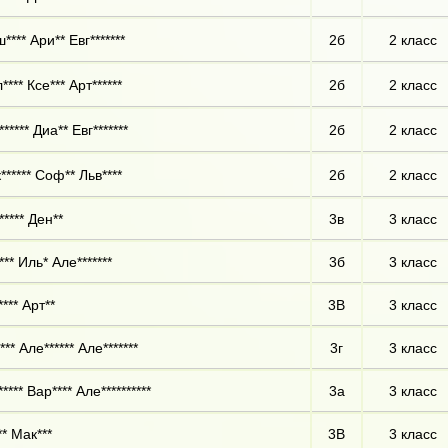
*** Ари** Евг*******
2б
2 класс
*** Ксе*** Арт******
2б
2 класс
***** Диа** Евг*******
2б
2 класс
****** Соф** Льв****
2б
2 класс
***** Ден**
3в
3 класс
** Иль* Але*******
3б
3 класс
*** Арт**
3В
3 класс
** Але****** Але*******
3г
3 класс
**** Вар**** Але**********
3а
3 класс
** Мак***
3В
3 класс