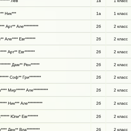
****** Лев
1а
1 класс
** Ник***
1а
1 класс
** Арт** Але**********
2б
2 класс
* Але**** Евг*******
2б
2 класс
**** Арт** Евг*******
2б
2 класс
******* Дам** Рен******
2б
2 класс
***** Соф** Гри********
2б
2 класс
*** Мир****** Але**********
2б
2 класс
**** Ник*** Але**********
2б
2 класс
***** Юли* Евг*******
2б
2 класс
*** Ден** Вла*********
2б
2 класс