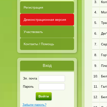
3.
Кол*
Регистрация
4.
Мол
Демонстрационная версия
5.
Тра
Участвовать
6.
Дег*
Контакты / Помощь
7.
Сер
8.
Гор
Вход
9.
Пло*
10.
Бел
Эл. почта
11.
Гал*
Пароль
12.
Бел
Забыли пароль?