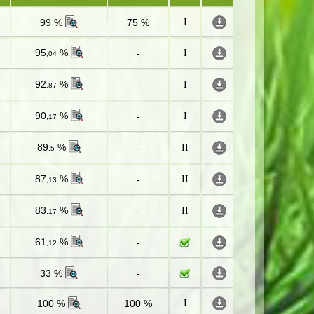
99 %
75 %
I
95
%
-
I
,04
92
%
-
I
,87
90
%
-
I
,17
89
%
-
II
,5
87
%
-
II
,13
83
%
-
II
,17
61
%
-
,12
33 %
-
100 %
100 %
I