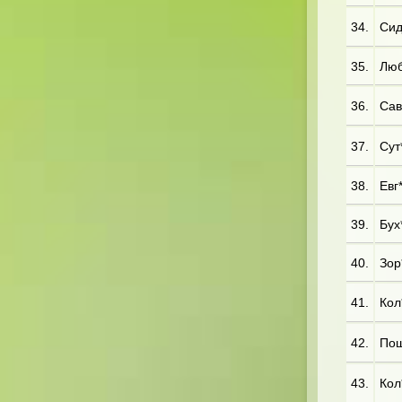
34.
Сид
35.
Люб*
36.
Сав*
37.
Сут*
38.
Евг*
39.
Бух*
40.
Зор*
41.
Кол*
42.
Пош*
43.
Кол*