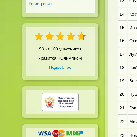
13.
Сту*
Регистрация
14.
Кок*
15.
Ива*
16.
Оли*
93 из 100 участников
17.
Лук*
нравится «Олимпис»!
Подробнее
18.
Гиз*
19.
Вас*
20.
Пуш*
21.
Гри*
22.
Мих*
23.
Нем*