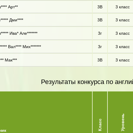
**** Арт**
3В
3 класс
***** Дми****
3В
3 класс
***** Ива* Але*******
3г
3 класс
**** Вал**** Мих*******
3г
3 класс
*** Мак***
3В
3 класс
Результаты конкурса по англи
Уровень
Класс
ник