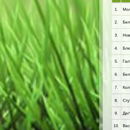
1.
Мол
2.
Бел
3.
Нов
4.
Блю*
5.
Гал*
6.
Бел
7.
Кол*
8.
Сту*
9.
Дег*
10.
Вас*