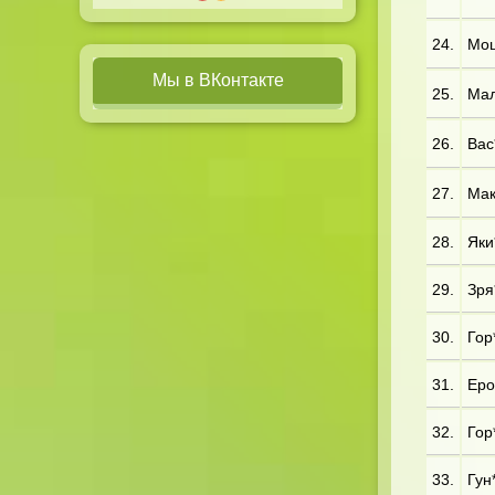
24.
Мош*
Мы в ВКонтакте
25.
Мал*
26.
Вас*
27.
Мак
28.
Яки
29.
Зря*
30.
Гор*
31.
Еро*
32.
Гор*
33.
Гун