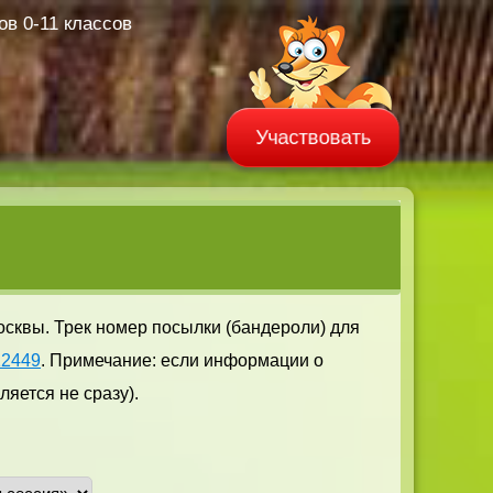
в 0-11 классов
Участвовать
осквы. Трек номер посылки (бандероли) для
12449
. Примечание: если информации о
яется не сразу).