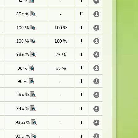
94 %
-
I
85
%
-
II
,2
100 %
100 %
I
100 %
100 %
I
98
%
76 %
I
,5
98 %
69 %
I
96 %
-
I
95
%
-
I
,6
94
%
-
I
,4
93
%
-
I
,33
93
%
-
I
,17