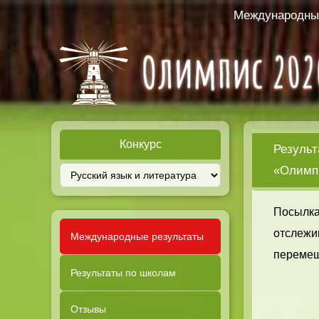
Международный
Конкурс
Результ
«Олимпи
Посылка
отслежи
Международные результаты
перемещ
Результаты по школам
Отзывы