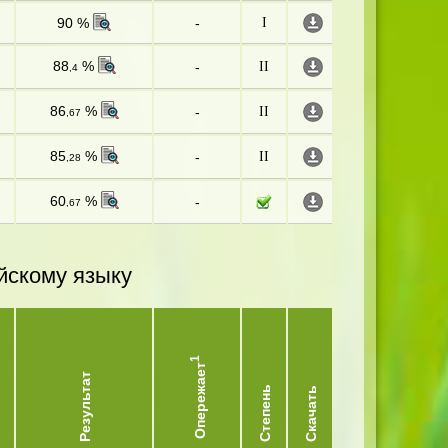
90 %
-
I
88
%
-
II
,4
86
%
-
II
,67
85
%
-
II
,28
60
%
-
,67
йскому языку
1
Опережает
Результат
Степень
Скачать