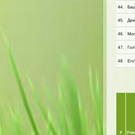
44.
Баш
45.
Дем
46.
Мол
47.
Гол*
48.
Его
#
Уче