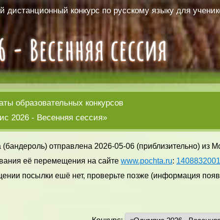
 дистанционный конкурс по русскому языку для ученико
аты образовательных конкурсов
с 2026 - Весенняя сессия»
 (бандероль) отправлена 2026-05-06 (приблизительно) из М
вания её перемещения на сайте
www.pochta.ru
:
140883200
ении посылки ешё нет, проверьте позже (информация появл