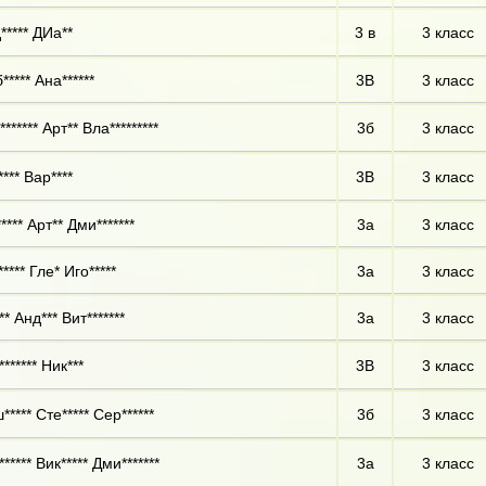
***** ДИа**
3 в
3 класс
**** Ана******
3В
3 класс
****** Арт** Вла*********
3б
3 класс
*** Вар****
3В
3 класс
**** Арт** Дми*******
3а
3 класс
**** Гле* Иго*****
3а
3 класс
* Анд*** Вит*******
3а
3 класс
****** Ник***
3В
3 класс
**** Сте***** Сер******
3б
3 класс
***** Вик***** Дми*******
3а
3 класс