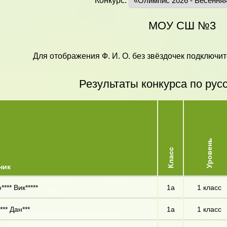
Конкурс:
МОУ СШ №3
Для отображения Ф. И. О. без звёздочек подключит
Результаты конкурса по рус
Уровень
Класс
ник
*** Вик*****
1а
1 класс
*** Дан***
1а
1 класс