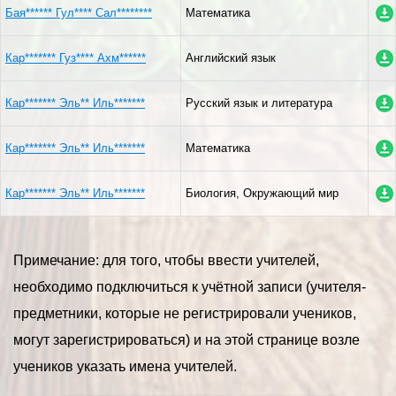
Бая****** Гул**** Сал********
Математика
Кар******* Гуз**** Ахм******
Английский язык
Кар******* Эль** Иль*******
Русский язык и литература
Кар******* Эль** Иль*******
Математика
Кар******* Эль** Иль*******
Биология, Окружающий мир
Примечание: для того, чтобы ввести учителей,
необходимо подключиться к учётной записи (учителя-
предметники, которые не регистрировали учеников,
могут зарегистрироваться) и на этой странице возле
учеников указать имена учителей.