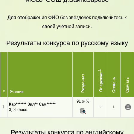
Для отображения ФИО без звёздочек подключитесь к
своей учётной записи.
Результаты конкурса по русскому языку
1
Опережает
Результат
Степень
Скачать
#
Ученик
91
%
,56
Кар******* Зил** Сам******
1.
-
I
3, 3 класс
Результаты конкурса по английскому