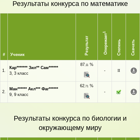
Результаты конкурса по математике
1
Опережает
Результат
Степень
Скачать
#
Ученик
87
%
,11
Кар******* Зил** Сам******
1.
-
II
3, 3 класс
62
%
,71
Ман****** Акл*** Фаг******
2.
-
9, 9 класс
Результаты конкурса по биологии и
окружающему миру