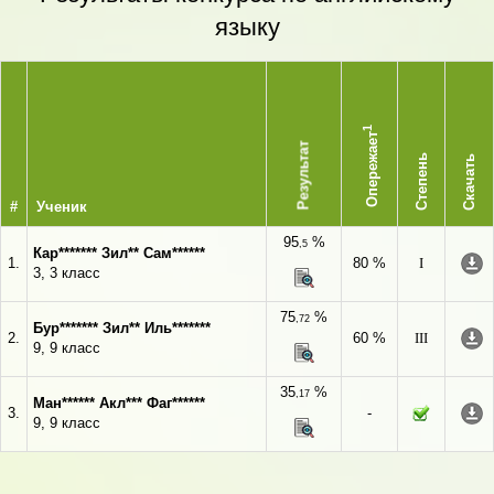
языку
1
Опережает
Результат
Степень
Скачать
#
Ученик
95
%
,5
Кар******* Зил** Сам******
1.
80 %
I
3, 3 класс
75
%
,72
Бур******* Зил** Иль*******
2.
60 %
III
9, 9 класс
35
%
,17
Ман****** Акл*** Фаг******
3.
-
9, 9 класс