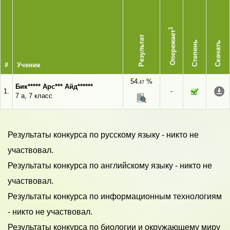
1
Опережает
Результат
Степень
Скачать
#
Ученик
54
%
,47
Бик***** Арс*** Айд******
1.
-
7 а, 7 класс
Результаты конкурса по русскому языку - никто не
участвовал.
Результаты конкурса по английскому языку - никто не
участвовал.
Результаты конкурса по информационным технологиям
- никто не участвовал.
Результаты конкурса по биологии и окружающему миру