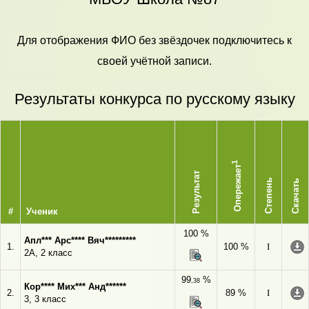
Для отображения ФИО без звёздочек подключитесь к
своей учётной записи.
Результаты конкурса по русскому языку
1
Опережает
Результат
Степень
Скачать
#
Ученик
100 %
Апл*** Арс**** Вяч*********
1.
100 %
I
2А, 2 класс
99
%
,38
Кор**** Мих*** Анд******
2.
89 %
I
3, 3 класс