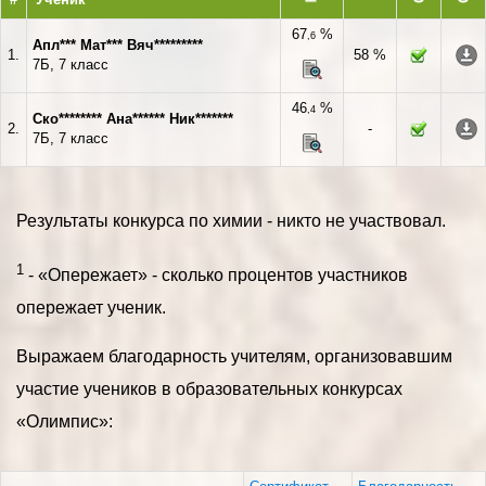
67
%
,6
Апл*** Мат*** Вяч*********
1.
58 %
7Б, 7 класс
46
%
,4
Ско******** Ана****** Ник*******
2.
-
7Б, 7 класс
Результаты конкурса по химии - никто не участвовал.
1
- «Опережает» - сколько процентов участников
опережает ученик.
Выражаем благодарность учителям, организовавшим
участие учеников в образовательных конкурсах
«Олимпис»: