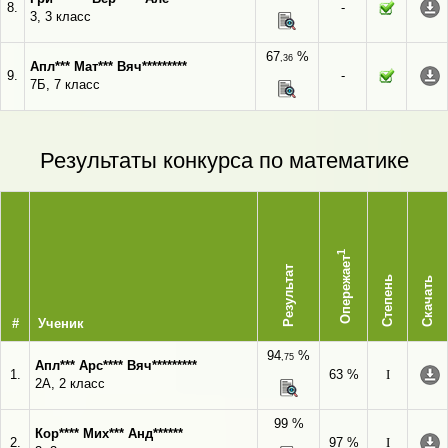
8.
-
3, 3 класс
67
%
,36
Апл*** Мат*** Вяч*********
9.
-
7Б, 7 класс
Результаты конкурса по математике
1
Опережает
Результат
Степень
Скачать
#
Ученик
94
%
,75
Апл*** Арс**** Вяч*********
1.
63 %
I
2А, 2 класс
99 %
Кор**** Мих*** Анд******
2.
97 %
I