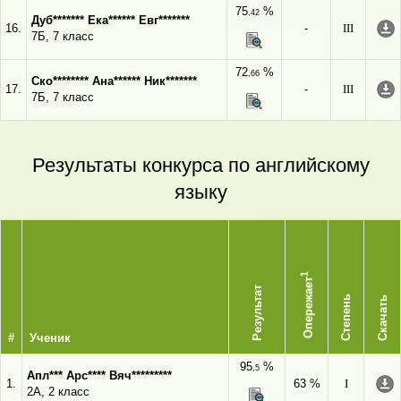
75
%
,42
Дуб******* Ека****** Евг*******
16.
-
III
7Б, 7 класс
72
%
,66
Ско******** Ана****** Ник*******
17.
-
III
7Б, 7 класс
Результаты конкурса по английскому
языку
1
Опережает
Результат
Степень
Скачать
#
Ученик
95
%
,5
Апл*** Арс**** Вяч*********
1.
63 %
I
2А, 2 класс