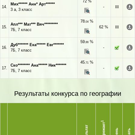
72 %
Мих****** Анн* Арт******
14.
-
III
3 а, 3 класс
78
%
,04
Апл*** Мат*** Вяч*********
15.
62 %
III
7Б, 7 класс
59
%
,86
Дуб******* Ека****** Евг*******
16.
-
7Б, 7 класс
45
%
,71
Ско******** Ана****** Ник*******
17.
-
7Б, 7 класс
Результаты конкурса по географии
1
Опережает
Результат