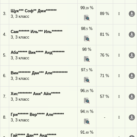
99
%
,29
Щук*** Соф** Дми*******
3.
89 %
I
3, 3 класс
98
%
,5
Сам******* Иль*** Иль*******
4.
81 %
I
3, 3 класс
98 %
Аба****** Вик***** Анд********
5.
76 %
I
3, 3 класс
97
%
,5
Вин******** Дан*** Але**********
6.
71 %
I
3, 3 класс
96
%
,25
Хис********* Ани* Айн******
7.
57 %
I
3, 3 класс
94
%
,75
Гри******* Вер***** Але*******
8.
-
I
3, 3 класс
91
%
,49
Гай***** Дан*** Анд******