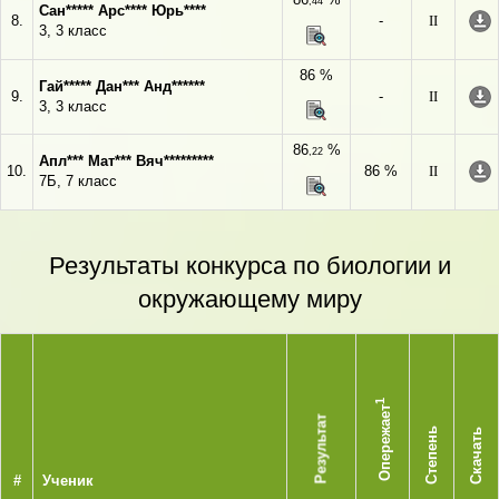
,44
Сан***** Арс**** Юрь****
8.
-
II
3, 3 класс
86 %
Гай***** Дан*** Анд******
9.
-
II
3, 3 класс
86
%
,22
Апл*** Мат*** Вяч*********
10.
86 %
II
7Б, 7 класс
Результаты конкурса по биологии и
окружающему миру
1
Опережает
Результат
Степень
Скачать
#
Ученик