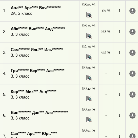
98
%
,05
Апл*** Арс**** Вяч*********
1.
75 %
I
2А, 2 класс
96
%
,75
Аба****** Вик***** Анд********
2.
80 %
I
3, 3 класс
94
%
,78
Сам******* Иль*** Иль*******
3.
63 %
I
3, 3 класс
90
%
,86
Гри******* Вер***** Але*******
4.
-
I
3, 3 класс
90
%
,42
Кор**** Мих*** Анд******
5.
-
I
3, 3 класс
90
%
,39
Вин******** Дан*** Але**********
6.
-
I
3, 3 класс
90
%
,01
Сан***** Арс**** Юрь****
7.
-
I