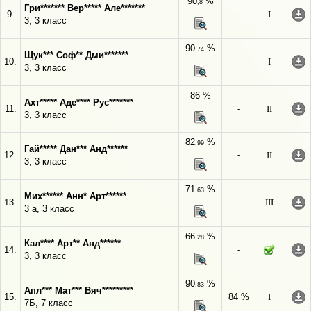
90
%
,8
Гри******* Вер***** Але*******
9.
-
I
3, 3 класс
90
%
,74
Щук*** Соф** Дми*******
10.
-
I
3, 3 класс
86 %
Ахт***** Аде**** Рус*******
11.
-
II
3, 3 класс
82
%
,99
Гай***** Дан*** Анд******
12.
-
II
3, 3 класс
71
%
,63
Мих****** Анн* Арт******
13.
-
III
3 а, 3 класс
66
%
,28
Кал**** Арт** Анд******
14.
-
3, 3 класс
90
%
,83
Апл*** Мат*** Вяч*********
15.
84 %
I
7Б, 7 класс