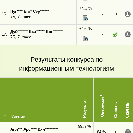
74
%
,13
Пуг**** Его* Сер******
16.
-
III
7Б, 7 класс
64
%
,22
Дуб******* Ека****** Евг*******
17.
-
7Б, 7 класс
Результаты конкурса по
информационным технологиям
1
Опережает
Результат
Степень
Скачать
#
Ученик
99
%
,72
Апл*** Арс**** Вяч*********
1.
84 %
I