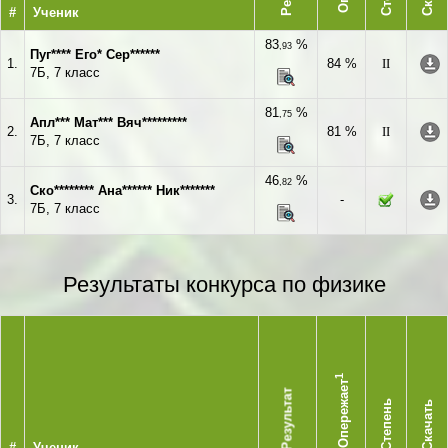
#
Ученик
83
%
,93
Пуг**** Его* Сер******
1.
84 %
II
7Б, 7 класс
81
%
,75
Апл*** Мат*** Вяч*********
2.
81 %
II
7Б, 7 класс
46
%
,82
Ско******** Ана****** Ник*******
3.
-
7Б, 7 класс
Результаты конкурса по физике
1
Опережает
Результат
Степень
Скачать
#
Ученик