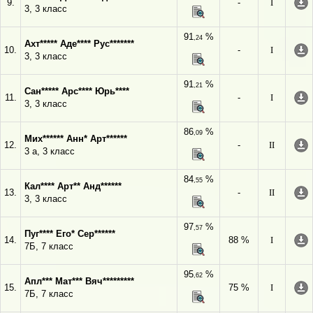
9.
-
I
3, 3 класс
91
%
,24
Ахт***** Аде**** Рус*******
10.
-
I
3, 3 класс
91
%
,21
Сан***** Арс**** Юрь****
11.
-
I
3, 3 класс
86
%
,09
Мих****** Анн* Арт******
12.
-
II
3 а, 3 класс
84
%
,55
Кал**** Арт** Анд******
13.
-
II
3, 3 класс
97
%
,57
Пуг**** Его* Сер******
14.
88 %
I
7Б, 7 класс
95
%
,62
Апл*** Мат*** Вяч*********
15.
75 %
I
7Б, 7 класс