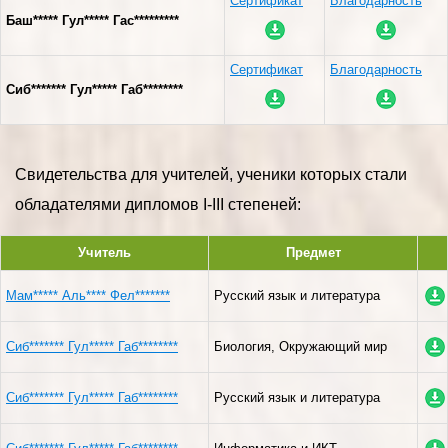
Сертификат
Благодарность
Баш***** Гул***** Гас*********
Сертификат
Благодарность
Сиб******* Гул***** Габ********
Свидетельства для учителей, ученики которых стали
обладателями дипломов I-III степеней:
Учитель
Предмет
Мам***** Аль**** Фел*******
Русский язык и литература
Сиб******* Гул***** Габ********
Биология, Окружающий мир
Сиб******* Гул***** Габ********
Русский язык и литература