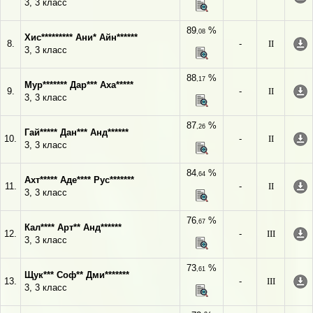
3, 3 класс
89
%
,08
Хис********* Ани* Айн******
8.
-
II
3, 3 класс
88
%
,17
Мур******* Дар*** Аха*****
9.
-
II
3, 3 класс
87
%
,26
Гай***** Дан*** Анд******
10.
-
II
3, 3 класс
84
%
,64
Ахт***** Аде**** Рус*******
11.
-
II
3, 3 класс
76
%
,67
Кал**** Арт** Анд******
12.
-
III
3, 3 класс
73
%
,61
Щук*** Соф** Дми*******
13.
-
III
3, 3 класс