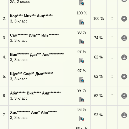
2А, 2 класс
100 %
Кор**** Мих*** Анд******
2.
100 %
I
3, 3 класс
98 %
Сам******* Иль*** Иль*******
3.
74 %
I
3, 3 класс
97 %
Вин******** Дан*** Але**********
4.
62 %
I
3, 3 класс
97 %
Щук*** Соф** Дми*******
5.
62 %
I
3, 3 класс
97 %
Аба****** Вик***** Анд********
6.
62 %
I
3, 3 класс
96 %
Хис********* Ани* Айн******
7.
53 %
I
3, 3 класс
86
%