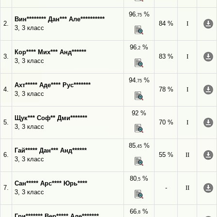
96
%
,75
Вин******** Дан*** Але**********
2.
84 %
I
3, 3 класс
96
%
,2
Кор**** Мих*** Анд******
3.
83 %
I
3, 3 класс
94
%
,75
Ахт***** Аде**** Рус*******
4.
78 %
I
3, 3 класс
92 %
Щук*** Соф** Дми*******
5.
70 %
I
3, 3 класс
85
%
,45
Гай***** Дан*** Анд******
6.
55 %
II
3, 3 класс
80
%
,5
Сан***** Арс**** Юрь****
7.
-
II
3, 3 класс
66
%
,8
Гри******* Вер***** Але*******