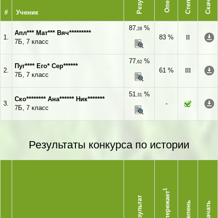
Степень
Скачать
#
Ученик
87
%
,28
Апл*** Мат*** Вяч*********
1.
83 %
II
7Б, 7 класс
77
%
,62
Пуг**** Его* Сер******
2.
61 %
III
7Б, 7 класс
51
%
,31
Ско******** Ана****** Ник*******
3.
-
7Б, 7 класс
Результаты конкурса по истории
1
Опережает
Результат
Степень
Скачать