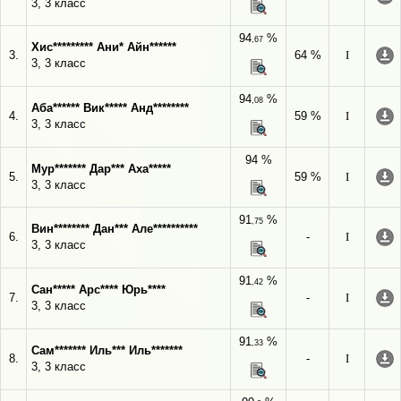
3, 3 класс
94
%
,67
Хис********* Ани* Айн******
3.
64 %
I
3, 3 класс
94
%
,08
Аба****** Вик***** Анд********
4.
59 %
I
3, 3 класс
94 %
Мур******* Дар*** Аха*****
5.
59 %
I
3, 3 класс
91
%
,75
Вин******** Дан*** Але**********
6.
-
I
3, 3 класс
91
%
,42
Сан***** Арс**** Юрь****
7.
-
I
3, 3 класс
91
%
,33
Сам******* Иль*** Иль*******
8.
-
I
3, 3 класс