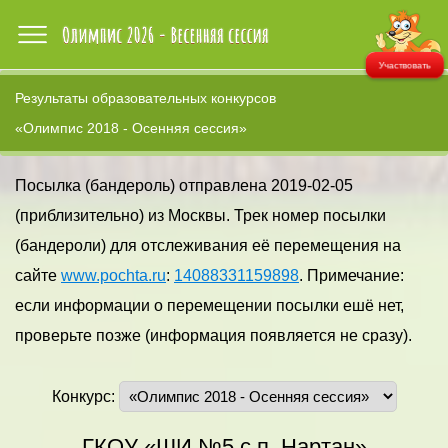
Участвовать
Результаты образовательных конкурсов
«Олимпис 2018 - Осенняя сессия»
Посылка (бандероль) отправлена 2019-02-05
(приблизительно) из Москвы. Трек номер посылки
(бандероли) для отслеживания её перемещения на
сайте
www.pochta.ru
:
14088331159898
. Примечание:
если информации о перемещении посылки ешё нет,
проверьте позже (информация появляется не сразу).
Конкурс:
ГКОУ «ШИ №5 с.п. Нартан»