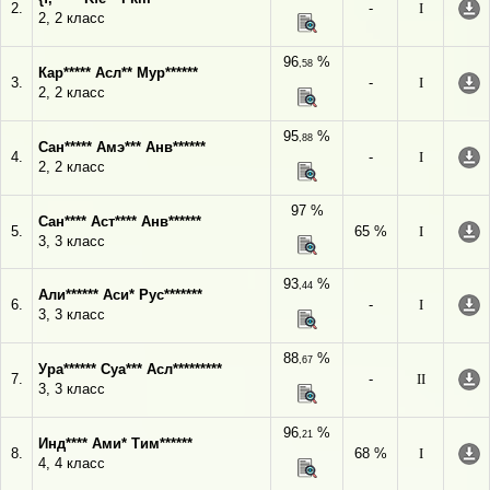
2.
-
I
2, 2 класс
96
%
,58
Кар***** Асл** Мур******
3.
-
I
2, 2 класс
95
%
,88
Сан***** Амэ*** Анв******
4.
-
I
2, 2 класс
97 %
Сан**** Аст**** Анв******
5.
65 %
I
3, 3 класс
93
%
,44
Али****** Аси* Рус*******
6.
-
I
3, 3 класс
88
%
,67
Ура****** Суа*** Асл*********
7.
-
II
3, 3 класс
96
%
,21
Инд**** Ами* Тим******
8.
68 %
I
4, 4 класс