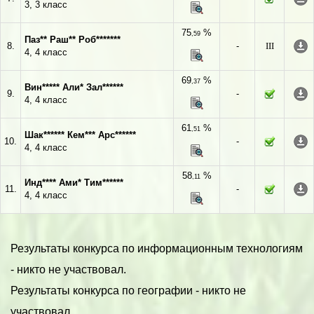
3, 3 класс
75
%
,59
Паз** Раш** Роб*******
8.
-
III
4, 4 класс
69
%
,37
Вин***** Али* Зал******
9.
-
4, 4 класс
61
%
,51
Шак****** Кем*** Арс******
10.
-
4, 4 класс
58
%
,11
Инд**** Ами* Тим******
11.
-
4, 4 класс
Результаты конкурса по информационным технологиям
- никто не участвовал.
Результаты конкурса по географии - никто не
участвовал.