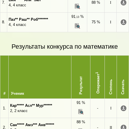
7.
88 %
I
4, 4 класс
91
%
,13
Паз** Раш** Роб*******
8.
75 %
I
4, 4 класс
Результаты конкурса по математике
1
Опережает
Результат
Степень
Скачать
#
Ученик
91 %
Кар***** Асл** Мур******
1.
-
I
2, 2 класс
88 %
Сан***** Амэ*** Анв******
2.
-
II