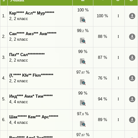
#
Ученик
100 %
Кар***** Асл** Мур******
1.
100 %
I
2, 2 класс
99
%
,2
Сан***** Амэ*** Анв******
2.
88 %
I
2, 2 класс
99 %
Паз** Сал***********
3.
87 %
I
2, 2 класс
97
%
,67
{f,***** Kfe** Fkm********
4.
76 %
I
2, 2 класс
99 %
Инд**** Ами* Тим******
5.
94 %
I
4, 4 класс
97
%
,8
Шак****** Кем*** Арс******
6.
89 %
I
4, 4 класс
97
%
,67
Вин***** Али* Зал******