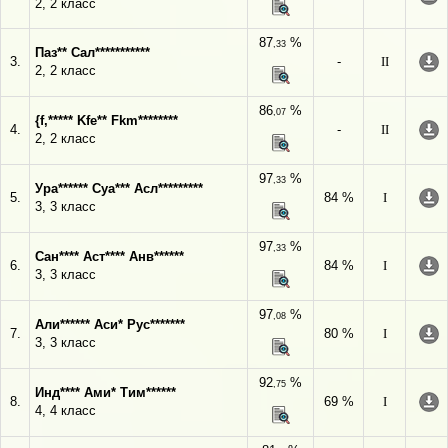
2, 2 класс
87
%
,33
Паз** Сал***********
3.
-
II
2, 2 класс
86
%
,07
{f,***** Kfe** Fkm********
4.
-
II
2, 2 класс
97
%
,33
Ура****** Суа*** Асл*********
5.
84 %
I
3, 3 класс
97
%
,33
Сан**** Аст**** Анв******
6.
84 %
I
3, 3 класс
97
%
,08
Али****** Аси* Рус*******
7.
80 %
I
3, 3 класс
92
%
,75
Инд**** Ами* Тим******
8.
69 %
I
4, 4 класс