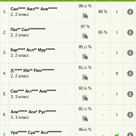
99
%
,33
Сан***** Амэ*** Анв******
1.
89 %
I
2, 2 класс
97 %
Паз** Сал***********
2.
65 %
I
2, 2 класс
95
%
,13
Кар***** Асл** Мур******
3.
-
I
2, 2 класс
81
%
,15
{f,***** Kfe** Fkm********
4.
-
II
2, 2 класс
92
%
,58
Сан**** Аст**** Анв******
5.
-
I
3, 3 класс
91
%
,72
Али****** Аси* Рус*******
6.
-
I
3, 3 класс
46
%
,83
Ура****** Суа*** Асл*********
7.
-