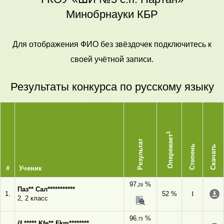
Минобрнауки КБР
Для отображения ФИО без звёздочек подключитесь к
своей учётной записи.
Результаты конкурса по русскому языку
1
Опережает
Результат
Степень
Скачать
#
Ученик
97
%
,29
Паз** Сал***********
1.
52 %
I
2, 2 класс
96
%
,75
{f,***** Kfe** Fkm********