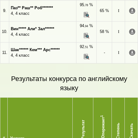
95
%
,78
Паз** Раш** Роб*******
9.
65 %
I
4, 4 класс
94
%
,94
Вин***** Али* Зал******
10.
58 %
I
4, 4 класс
92
%
,51
Шак****** Кем*** Арс******
11.
-
I
4, 4 класс
Результаты конкурса по английскому
языку
1
Опережает
Результат
Степень
Скачать