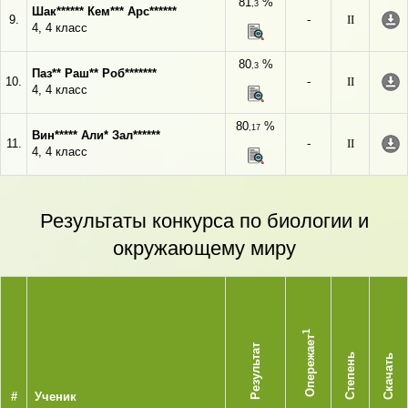
81
%
,3
Шак****** Кем*** Арс******
9.
-
II
4, 4 класс
80
%
,3
Паз** Раш** Роб*******
10.
-
II
4, 4 класс
80
%
,17
Вин***** Али* Зал******
11.
-
II
4, 4 класс
Результаты конкурса по биологии и
окружающему миру
1
Опережает
Результат
Степень
Скачать
#
Ученик