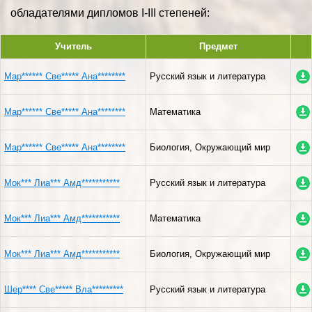
обладателями дипломов I-III степеней:
Учитель
Предмет
Мар****** Све***** Ана********
Русский язык и литература
Мар****** Све***** Ана********
Математика
Мар****** Све***** Ана********
Биология, Окружающий мир
Мок*** Лиа*** Амд***********
Русский язык и литература
Мок*** Лиа*** Амд***********
Математика
Мок*** Лиа*** Амд***********
Биология, Окружающий мир
Шер**** Све***** Вла*********
Русский язык и литература