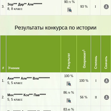
90
%
,73
Зор*** Дар** Але*******
3.
93 %
I
8, 8 класс
Результаты конкурса по истории
1
Опережает
Результат
Степень
Скачать
#
Ученик
100 %
Ани***** Але**** Вла*********
1.
100 %
I
5, 5 класс
86
%
,78
Мос******* Ксе*** Пав*****
2.
56 %
II
5, 5 класс
83
%
,46