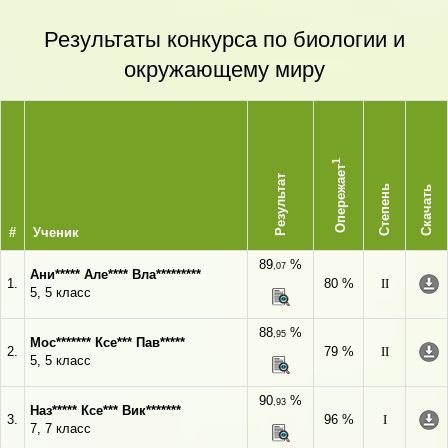
Результаты конкурса по биологии и
окружающему миру
1
Опережает
Результат
Степень
Скачать
#
Ученик
89
%
,07
Ани***** Але**** Вла*********
1.
80 %
II
5, 5 класс
88
%
,95
Мос******* Ксе*** Пав*****
2.
79 %
II
5, 5 класс
90
%
,93
Наз***** Ксе*** Вик*******
3.
96 %
I
7, 7 класс