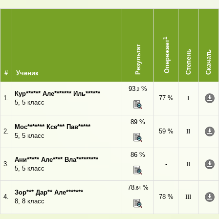
1
Опережает
Результат
Степень
Скачать
#
Ученик
93
%
,2
Кур****** Але******* Иль******
1.
77 %
I
5, 5 класс
89 %
Мос******* Ксе*** Пав*****
2.
59 %
II
5, 5 класс
86 %
Ани***** Але**** Вла*********
3.
-
II
5, 5 класс
78
%
,64
Зор*** Дар** Але*******
4.
78 %
III
8, 8 класс