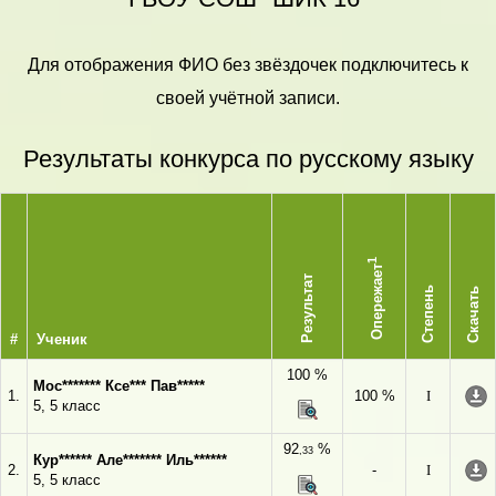
Для отображения ФИО без звёздочек подключитесь к
своей учётной записи.
Результаты конкурса по русскому языку
1
Опережает
Результат
Степень
Скачать
#
Ученик
100 %
Мос******* Ксе*** Пав*****
1.
100 %
I
5, 5 класс
92
%
,33
Кур****** Але******* Иль******
2.
-
I
5, 5 класс