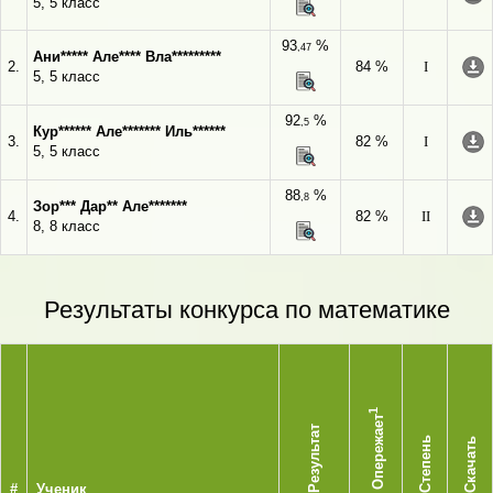
5, 5 класс
93
%
,47
Ани***** Але**** Вла*********
2.
84 %
I
5, 5 класс
92
%
,5
Кур****** Але******* Иль******
3.
82 %
I
5, 5 класс
88
%
,8
Зор*** Дар** Але*******
4.
82 %
II
8, 8 класс
Результаты конкурса по математике
1
Опережает
Результат
Степень
Скачать
#
Ученик