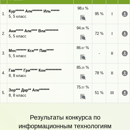
98
%
,8
Кур****** Але******* Иль******
1.
95 %
I
5, 5 класс
94
%
,08
Ани***** Але**** Вла*********
2.
72 %
I
5, 5 класс
86
%
,67
Мос******* Ксе*** Пав*****
3.
-
II
5, 5 класс
85
%
,25
Гав***** Гри***** Кон***********
4.
78 %
II
8, 8 класс
75
%
,57
Зор*** Дар** Але*******
5.
51 %
III
8, 8 класс
Результаты конкурса по
информационным технологиям