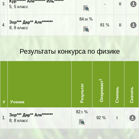
Кур****** Але******* Иль******
3.
-
II
5, 5 класс
84
%
,68
Зор*** Дар** Але*******
4.
81 %
II
8, 8 класс
Результаты конкурса по физике
1
Опережает
Результат
Степень
Скачать
#
Ученик
82
%
,5
Зор*** Дар** Але*******
1.
92 %
I
8, 8 класс