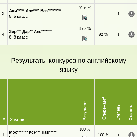
91
%
,11
Ани***** Але**** Вла*********
3.
-
I
5, 5 класс
97
%
,2
Зор*** Дар** Але*******
4.
92 %
I
8, 8 класс
Результаты конкурса по английскому
языку
1
Опережает
Результат
Степень
Скачать
#
Ученик
100 %
Мос******* Ксе*** Пав*****
1.
100 %
I