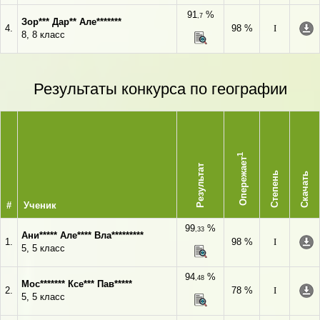
91
%
,7
Зор*** Дар** Але*******
4.
98 %
I
8, 8 класс
Результаты конкурса по географии
1
Опережает
Результат
Степень
Скачать
#
Ученик
99
%
,33
Ани***** Але**** Вла*********
1.
98 %
I
5, 5 класс
94
%
,48
Мос******* Ксе*** Пав*****
2.
78 %
I
5, 5 класс