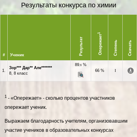
Результаты конкурса по химии
1
Опережает
Результат
Степень
Скачать
#
Ученик
89
%
,6
Зор*** Дар** Але*******
1.
66 %
I
8, 8 класс
1
- «Опережает» - сколько процентов участников
опережает ученик.
Выражаем благодарность учителям, организовавшим
участие учеников в образовательных конкурсах