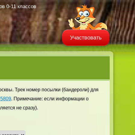
в 0-11 классов
Участвовать
осквы. Трек номер посылки (бандероли) для
05809
. Примечание: если информации о
яется не сразу).