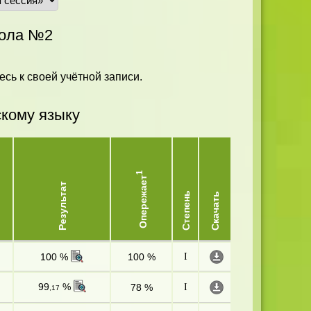
ола №2
есь к своей учётной записи.
скому языку
1
Опережает
Результат
Степень
Скачать
100 %
100 %
I
99
%
78 %
I
,17