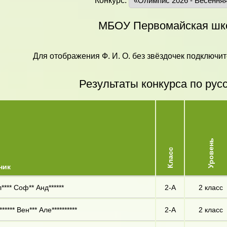
Конкурс:
МБОУ Первомайская шк
Для отображения Ф. И. О. без звёздочек подключит
Результаты конкурса по рус
Уровень
Класс
ник
**** Соф** Анд******
2-А
2 класс
***** Вен*** Але**********
2-А
2 класс