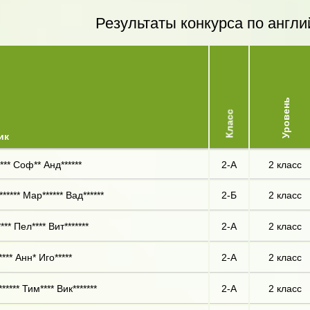
Результаты конкурса по англи
Уровень
Класс
ик
** Соф** Анд******
2-А
2 класс
***** Мар****** Вад******
2-Б
2 класс
** Пел**** Вит*******
2-А
2 класс
*** Анн* Иго*****
2-А
2 класс
***** Тим**** Вик*******
2-А
2 класс