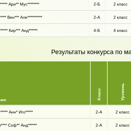
**** Ари** Мус********
2-Б
2 класс
**** Вен*** Але**********
2-А
2 класс
**** Кир*** Анд******
4-Б
4 класс
Результаты конкурса по м
Уровень
Класс
ник
**** Анн* Иго*****
2-А
2 класс
**** Соф** Анд******
2-А
2 класс