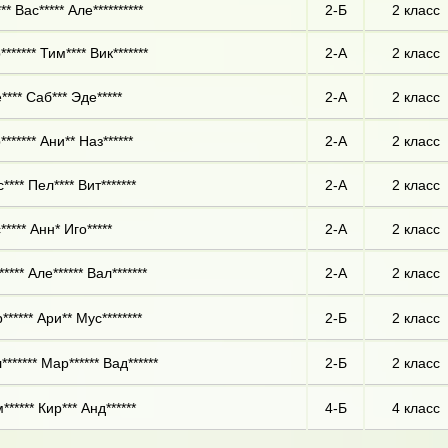
** Вас***** Але**********
2-Б
2 класс
****** Тим**** Вик*******
2-А
2 класс
**** Саб*** Эде*****
2-А
2 класс
****** Ани** Наз******
2-А
2 класс
*** Пел**** Вит*******
2-А
2 класс
**** Анн* Иго*****
2-А
2 класс
**** Але****** Вал*******
2-А
2 класс
***** Ари** Мус********
2-Б
2 класс
****** Мар****** Вад******
2-Б
2 класс
***** Кир*** Анд******
4-Б
4 класс