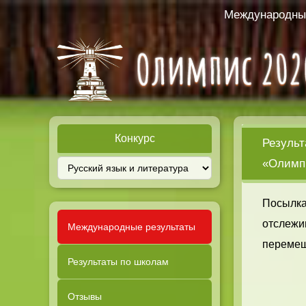
Международный
Конкурс
Результ
«Олимпи
Посылка
отслежи
Международные результаты
перемещ
Результаты по школам
Отзывы