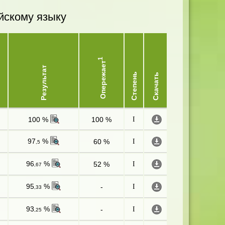
йскому языку
1
Опережает
Результат
Степень
Скачать
100 %
100 %
I
97
%
60 %
I
,5
96
%
52 %
I
,67
95
%
-
I
,33
93
%
-
I
,25