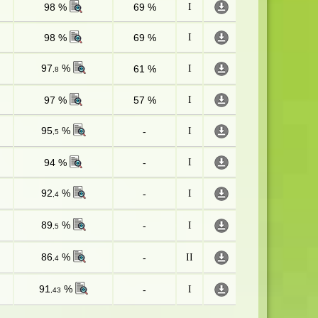
98 %
69 %
I
98 %
69 %
I
97
%
61 %
I
,8
97 %
57 %
I
95
%
-
I
,5
94 %
-
I
92
%
-
I
,4
89
%
-
I
,5
86
%
-
II
,4
91
%
-
I
,43