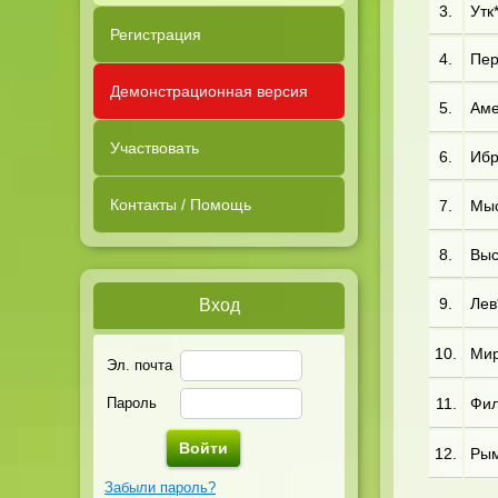
3.
Утк*
Регистрация
4.
Пер*
Демонстрационная версия
5.
Аме
Участвовать
6.
Ибр*
Контакты / Помощь
7.
Мыс*
8.
Выс*
9.
Лев*
Вход
10.
Мир*
Эл. почта
Пароль
11.
Фил*
12.
Рым*
Забыли пароль?