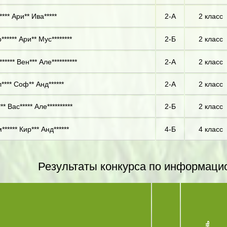
*** Ари** Ива*****
2-А
2 класс
***** Ари** Мус********
2-Б
2 класс
***** Вен*** Але**********
2-А
2 класс
**** Соф** Анд******
2-А
2 класс
** Вас***** Але**********
2-Б
2 класс
***** Кир*** Анд******
4-Б
4 класс
Результаты конкурса по информаци