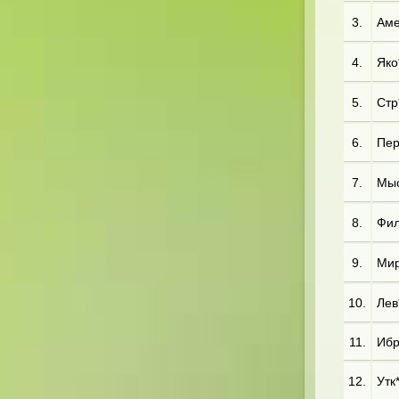
3.
Аме
4.
Яко*
5.
Стр*
6.
Пер*
7.
Мыс*
8.
Фил*
9.
Мир*
10.
Лев*
11.
Ибр*
12.
Утк*