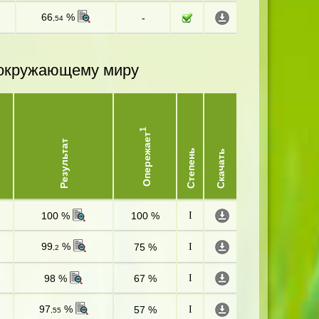
66
%
-
,54
и окружающему миру
1
Опережает
Результат
Степень
Скачать
100 %
100 %
I
99
%
75 %
I
,2
98 %
67 %
I
97
%
57 %
I
,55