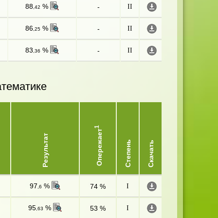
88
%
-
II
,42
86
%
-
II
,25
83
%
-
II
,36
атематике
1
Опережает
Результат
Степень
Скачать
97
%
74 %
I
,6
95
%
53 %
I
,63