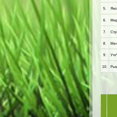
5.
Яко*
6.
Мир*
7.
Стр*
8.
Мел
9.
Утк*
10.
Рым*