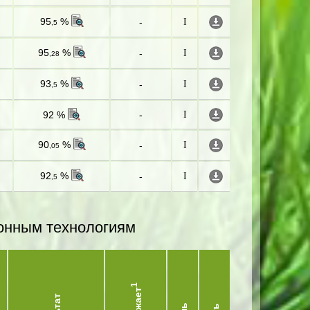
95
%
-
I
,5
95
%
-
I
,28
93
%
-
I
,5
92 %
-
I
90
%
-
I
,05
92
%
-
I
,5
онным технологиям
1