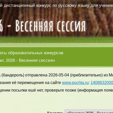
 дистанционный конкурс по русскому языку для ученико
аты образовательных конкурсов
с 2026 - Весенняя сессия»
 (бандероль) отправлена 2026-05-04 (приблизительно) из М
вания её перемещения на сайте
www.pochta.ru
:
140883200
ении посылки ешё нет, проверьте позже (информация появл