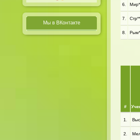
6.
Мир**
7.
Стр**
Мы в ВКонтакте
8.
Рым**
#
Уче
1.
Выс*
2.
Мел