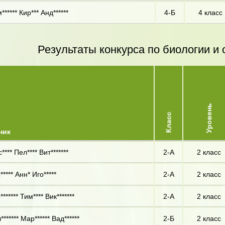
***** Кир*** Анд******
4-Б
4 класс
Результаты конкурса по биологии 
Уровень
Класс
ник
*** Пел**** Вит*******
2-А
2 класс
**** Анн* Иго*****
2-А
2 класс
****** Тим**** Вик*******
2-А
2 класс
****** Мар****** Вад******
2-Б
2 класс