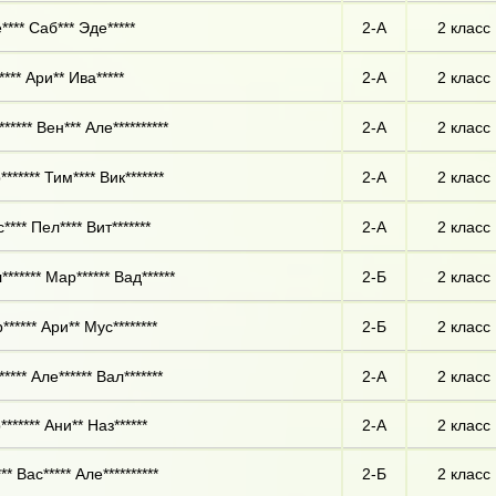
**** Саб*** Эде*****
2-А
2 класс
*** Ари** Ива*****
2-А
2 класс
***** Вен*** Але**********
2-А
2 класс
****** Тим**** Вик*******
2-А
2 класс
*** Пел**** Вит*******
2-А
2 класс
****** Мар****** Вад******
2-Б
2 класс
***** Ари** Мус********
2-Б
2 класс
**** Але****** Вал*******
2-А
2 класс
****** Ани** Наз******
2-А
2 класс
** Вас***** Але**********
2-Б
2 класс