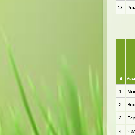
13.
Рым*
#
Уче
1.
Мыс*
2.
Выс*
3.
Пер*
4.
Фил*