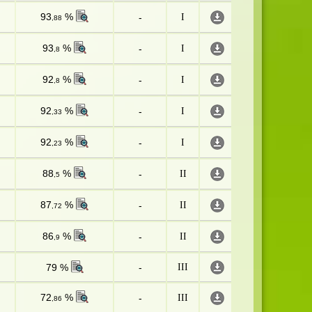
93
%
-
I
,88
93
%
-
I
,8
92
%
-
I
,8
92
%
-
I
,33
92
%
-
I
,23
88
%
-
II
,5
87
%
-
II
,72
86
%
-
II
,9
79 %
-
III
72
%
-
III
,86