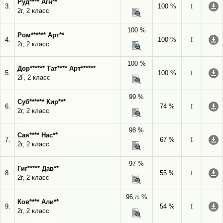
Руд**** Агн**
3.
100 %
I
2г, 2 класс
100 %
Ром****** Арт**
4.
100 %
I
2г, 2 класс
100 %
Дор****** Тат**** Арт******
5.
100 %
I
2Г, 2 класс
99 %
Суб****** Кир***
6.
74 %
I
2г, 2 класс
98 %
Сая**** Нас**
7.
67 %
I
2г, 2 класс
97 %
Гиг***** Дав**
8.
55 %
I
2г, 2 класс
96
%
,75
Ков**** Али**
9.
54 %
I
2г, 2 класс