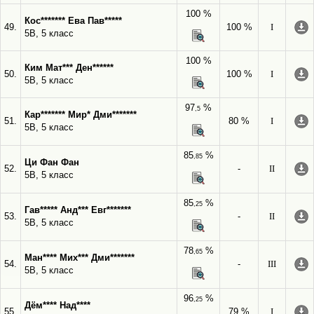
100 %
Кос******* Ева Пав*****
49.
100 %
I
5В, 5 класс
100 %
Ким Мат*** Ден******
50.
100 %
I
5В, 5 класс
97
%
,5
Кар******* Мир* Дми*******
51.
80 %
I
5В, 5 класс
85
%
,85
Ци Фан Фан
52.
-
II
5В, 5 класс
85
%
,25
Гав***** Анд*** Евг*******
53.
-
II
5В, 5 класс
78
%
,65
Ман**** Мих*** Дми*******
54.
-
III
5В, 5 класс
96
%
,25
Дём**** Над****
55.
79 %
I