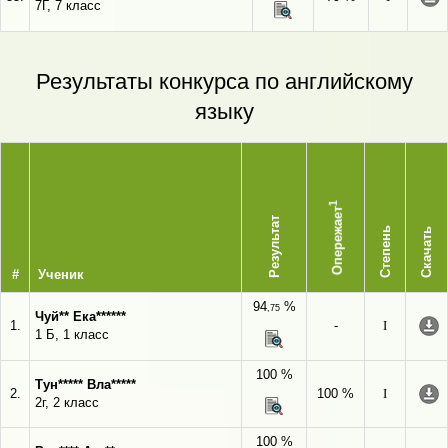
7Г, 7 класс
Результаты конкурса по английскому
языку
1
Опережает
Результат
Степень
Скачать
#
Ученик
94
%
,75
Чуй** Ека******
1.
-
I
1 Б, 1 класс
100 %
Тун***** Вла*****
2.
100 %
I
2г, 2 класс
100 %