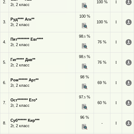
2.
100 %
I
2г, 2 класс
100 %
Руд**** Агн**
3.
100 %
I
2г, 2 класс
98
%
,5
Пят******** Евг****
4.
76 %
I
2г, 2 класс
98
%
,5
Гиг***** Дав**
5.
76 %
I
2г, 2 класс
98 %
Ром****** Арт**
6.
69 %
I
2г, 2 класс
97
%
,5
Ост******* Его*
7.
60 %
I
2г, 2 класс
96 %
Суб****** Кир***
8.
-
I
2г, 2 класс