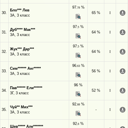
97
%
,78
Бло*** Лев
30.
65 %
I
3А, 3 класс
97
%
,5
Дуб**** Мак***
31.
64 %
I
3А, 3 класс
97
%
,5
Жук*** Дар***
32.
64 %
I
3А, 3 класс
96
%
,63
Сим****** Анг*****
33.
56 %
I
3А, 3 класс
96 %
Пав****** Ели******
34.
52 %
I
3Г, 3 класс
92
%
,88
Чуй** Мих***
35.
-
I
3А, 3 класс
92
%
,6
Шев***** Але*******