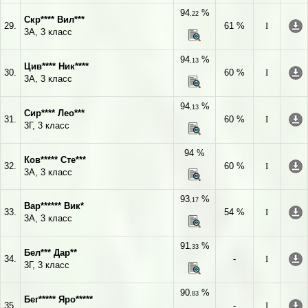
94
%
,22
Скр**** Вил***
29.
61 %
I
3А, 3 класс
94
%
,13
Цив**** Ник****
30.
60 %
I
3А, 3 класс
94
%
,13
Сир**** Лео***
31.
60 %
I
3Г, 3 класс
94 %
Ков***** Сте***
32.
60 %
I
3А, 3 класс
93
%
,17
Вар****** Вик*
33.
54 %
I
3А, 3 класс
91
%
,33
Бел*** Дар**
34.
-
I
3Г, 3 класс
90
%
,83
Бег***** Яро*****
35.
-
I