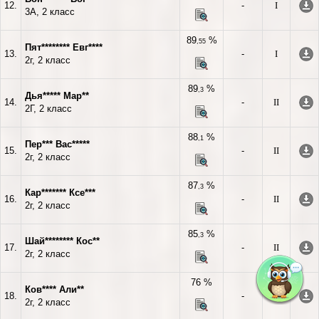
12.
-
I
3А, 2 класс
89
%
,55
Пят******** Евг****
13.
-
I
2г, 2 класс
89
%
,3
Дья***** Мар**
14.
-
II
2Г, 2 класс
88
%
,1
Пер*** Вас*****
15.
-
II
2г, 2 класс
87
%
,3
Кар******* Ксе***
16.
-
II
2г, 2 класс
85
%
,3
Шай******** Кос**
17.
-
II
2г, 2 класс
76 %
Ков**** Али**
18.
-
III
2г, 2 класс