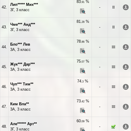
83
%
,91
Лип***** Мих***
42.
-
II
3Г, 3 класс
81
%
,28
Чме*** Анд***
43.
-
II
3Г, 3 класс
78
%
,86
Бло*** Лев
44.
-
III
3А, 3 класс
75
%
,07
Жук*** Дар***
45.
-
III
3А, 3 класс
74
%
,3
Чуп*** Тим**
46.
-
III
3А, 3 класс
73
%
,42
Ким Вла**
47.
-
III
3А, 3 класс
60
%
,09
Але****** Арт**
48.
-
3Г, 3 класс