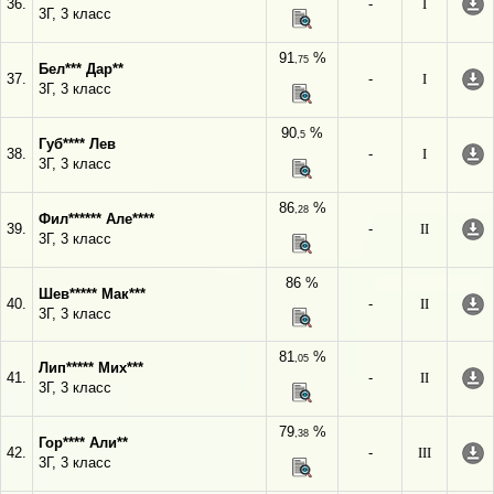
36.
-
I
3Г, 3 класс
91
%
,75
Бел*** Дар**
37.
-
I
3Г, 3 класс
90
%
,5
Губ**** Лев
38.
-
I
3Г, 3 класс
86
%
,28
Фил****** Але****
39.
-
II
3Г, 3 класс
86 %
Шев***** Мак***
40.
-
II
3Г, 3 класс
81
%
,05
Лип***** Мих***
41.
-
II
3Г, 3 класс
79
%
,38
Гор**** Али**
42.
-
III
3Г, 3 класс