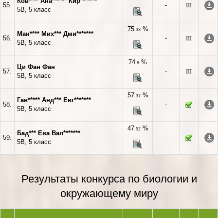
Ков**** Ана****** Кир*******
55.
-
III
5В, 5 класс
75
%
,33
Ман**** Мих*** Дми*******
56.
-
III
5В, 5 класс
74
%
,8
Ци Фан Фан
57.
-
III
5В, 5 класс
57
%
,37
Гав***** Анд*** Евг*******
58.
-
5В, 5 класс
47
%
,52
Бад*** Ева Вал*******
59.
-
5В, 5 класс
Результаты конкурса по биологии и
окружающему миру