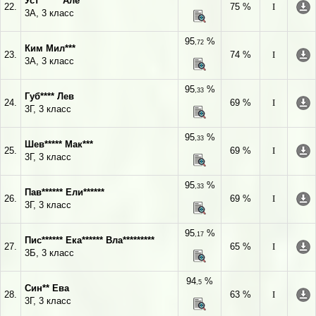
Уст****** Але******
22.
75 %
I
3А, 3 класс
95
%
,72
Ким Мил***
23.
74 %
I
3А, 3 класс
95
%
,33
Губ**** Лев
24.
69 %
I
3Г, 3 класс
95
%
,33
Шев***** Мак***
25.
69 %
I
3Г, 3 класс
95
%
,33
Пав****** Ели******
26.
69 %
I
3Г, 3 класс
95
%
,17
Пис****** Ека****** Вла*********
27.
65 %
I
3Б, 3 класс
94
%
,5
Син** Ева
28.
63 %
I
3Г, 3 класс