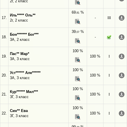
2г, 2 класс
69
%
,81
Иль***** Оль**
17.
-
III
2г, 2 класс
39
%
,07
Бон******* Бог***
18.
-
3А, 2 класс
100 %
Пас** Мар*
19.
100 %
I
3А, 3 класс
100 %
Уст****** Але******
20.
100 %
I
3А, 3 класс
100 %
Кур****** Мил***
21.
100 %
I
3Г, 3 класс
100 %
Син** Ева
22.
100 %
I
3Г, 3 класс
99
%