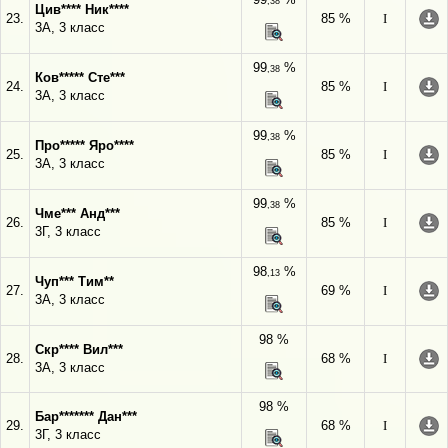
,38
Цив**** Ник****
23.
85 %
I
3А, 3 класс
99
%
,38
Ков***** Сте***
24.
85 %
I
3А, 3 класс
99
%
,38
Про***** Яро****
25.
85 %
I
3А, 3 класс
99
%
,38
Чме*** Анд***
26.
85 %
I
3Г, 3 класс
98
%
,13
Чуп*** Тим**
27.
69 %
I
3А, 3 класс
98 %
Скр**** Вил***
28.
68 %
I
3А, 3 класс
98 %
Бар******* Дан***
29.
68 %
I
3Г, 3 класс