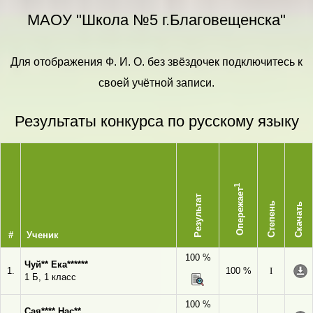
МАОУ "Школа №5 г.Благовещенска"
Для отображения Ф. И. О. без звёздочек подключитесь к
своей учётной записи.
Результаты конкурса по русскому языку
1
Опережает
Результат
Степень
Скачать
#
Ученик
100 %
Чуй** Ека******
1.
100 %
I
1 Б, 1 класс
100 %
Сая**** Нас**