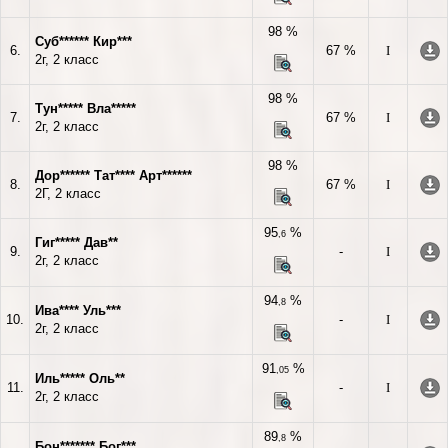
98 %
Суб****** Кир***
6.
67 %
I
2г, 2 класс
98 %
Тун***** Вла*****
7.
67 %
I
2г, 2 класс
98 %
Дор****** Тат**** Арт******
8.
67 %
I
2Г, 2 класс
95
%
,6
Гиг***** Дав**
9.
-
I
2г, 2 класс
94
%
,8
Ива**** Уль***
10.
-
I
2г, 2 класс
91
%
,05
Иль***** Оль**
11.
-
I
2г, 2 класс
89
%
,8
Бон******* Бог***