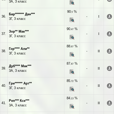
3А, 3 класс
90
%
,5
Бар******* Дан***
36.
-
I
3Г, 3 класс
90
%
,47
Зор** Мак***
37.
-
I
3Г, 3 класс
88
%
,67
Гор**** Али**
38.
-
II
3Г, 3 класс
87
%
,67
Дуб**** Мак***
39.
-
II
3А, 3 класс
85
%
,72
Гри****** Арт**
40.
-
II
3Г, 3 класс
84
%
,13
Реп*** Ксе***
41.
-
II
3А, 3 класс