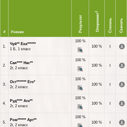
1
Опережает
Результат
Степень
Скачать
#
Ученик
100 %
Чуй** Ека******
1.
100 %
I
1 Б, 1 класс
100 %
Сая**** Нас**
2.
100 %
I
2г, 2 класс
100 %
Ост******* Его*
3.
100 %
I
2г, 2 класс
100 %
Руд**** Агн**
4.
100 %
I
2г, 2 класс
100 %
Ром****** Арт**
5.
100 %
I
2г, 2 класс