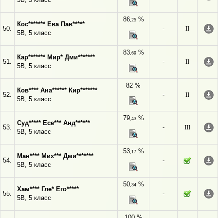
86
%
,25
Кос******* Ева Пав*****
50.
-
II
5В, 5 класс
83
%
,69
Кар******* Мир* Дми*******
51.
-
II
5В, 5 класс
82 %
Ков**** Ана****** Кир*******
52.
-
II
5В, 5 класс
79
%
,43
Суд***** Есе*** Анд******
53.
-
III
5В, 5 класс
53
%
,17
Ман**** Мих*** Дми*******
54.
-
5В, 5 класс
50
%
,34
Хам**** Гле* Его*****
55.
-
5В, 5 класс
100 %