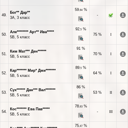
59
%
,84
Бог** Дар**
49.
-
3А, 3 класс
92
%
,5
Але******** Арт** Ива*****
50.
75 %
I
5В, 5 класс
91 %
Ким Мат*** Ден******
51.
70 %
I
5В, 5 класс
89
%
,5
Кар******* Мир* Дми*******
52.
64 %
I
5В, 5 класс
86 %
Сух****** Дан*** Вал*******
53.
53 %
II
5В, 5 класс
78
%
,83
Кос******* Ева Пав*****
54.
-
III
5В, 5 класс
75
%
,47