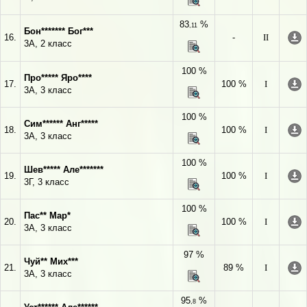
83
%
,11
Бон******* Бог***
16.
-
II
3А, 2 класс
100 %
Про***** Яро****
17.
100 %
I
3А, 3 класс
100 %
Сим****** Анг*****
18.
100 %
I
3А, 3 класс
100 %
Шев***** Але*******
19.
100 %
I
3Г, 3 класс
100 %
Пас** Мар*
20.
100 %
I
3А, 3 класс
97 %
Чуй** Мих***
21.
89 %
I
3А, 3 класс
95
%
,8