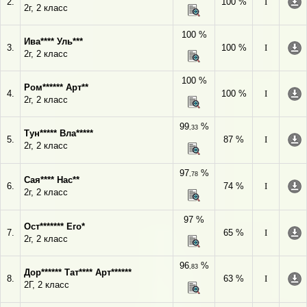
2.
100 %
I
2г, 2 класс
100 %
Ива**** Уль***
3.
100 %
I
2г, 2 класс
100 %
Ром****** Арт**
4.
100 %
I
2г, 2 класс
99
%
,33
Тун***** Вла*****
5.
87 %
I
2г, 2 класс
97
%
,78
Сая**** Нас**
6.
74 %
I
2г, 2 класс
97 %
Ост******* Его*
7.
65 %
I
2г, 2 класс
96
%
,83
Дор****** Тат**** Арт******
8.
63 %
I
2Г, 2 класс