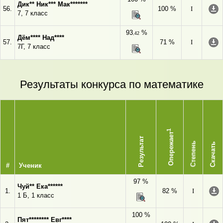
Дик** Ник*** Мак*******
56.
100 %
I
7, 7 класс
93
%
,42
Дём**** Над****
57.
71 %
I
7Г, 7 класс
Результаты конкурса по математике
1
Опережает
Результат
Степень
Скачать
#
Ученик
97 %
Чуй** Ека******
1.
82 %
I
1 Б, 1 класс
100 %
Пят******** Евг****