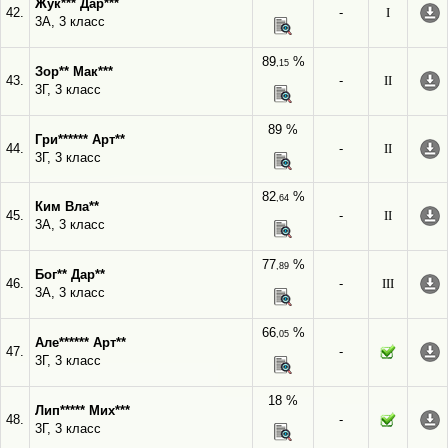
Жук*** Дар***
42.
-
I
3А, 3 класс
89
%
,15
Зор** Мак***
43.
-
II
3Г, 3 класс
89 %
Гри****** Арт**
44.
-
II
3Г, 3 класс
82
%
,64
Ким Вла**
45.
-
II
3А, 3 класс
77
%
,89
Бог** Дар**
46.
-
III
3А, 3 класс
66
%
,05
Але****** Арт**
47.
-
3Г, 3 класс
18 %
Лип***** Мих***
48.
-
3Г, 3 класс