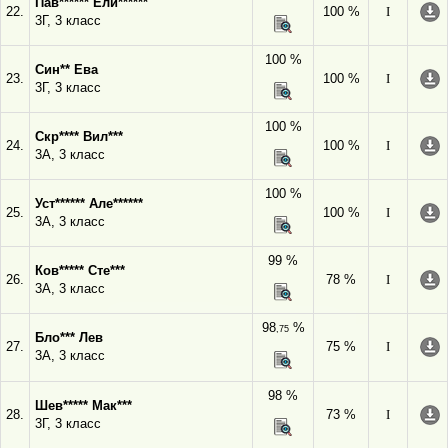
Пав****** Ели******
22.
100 %
I
3Г, 3 класс
100 %
Син** Ева
23.
100 %
I
3Г, 3 класс
100 %
Скр**** Вил***
24.
100 %
I
3А, 3 класс
100 %
Уст****** Але******
25.
100 %
I
3А, 3 класс
99 %
Ков***** Сте***
26.
78 %
I
3А, 3 класс
98
%
,75
Бло*** Лев
27.
75 %
I
3А, 3 класс
98 %
Шев***** Мак***
28.
73 %
I
3Г, 3 класс