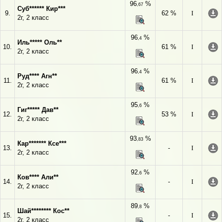
96
%
,67
Суб****** Кир***
9.
62 %
I
2г, 2 класс
96
%
,4
Иль***** Оль**
10.
61 %
I
2г, 2 класс
96
%
,4
Руд**** Агн**
11.
61 %
I
2г, 2 класс
95
%
,6
Гиг***** Дав**
12.
53 %
I
2г, 2 класс
93
%
,83
Кар******* Ксе***
13.
-
I
2г, 2 класс
92
%
,6
Ков**** Али**
14.
-
I
2г, 2 класс
89
%
,8
Шай******** Кос**
15.
-
I
2г, 2 класс