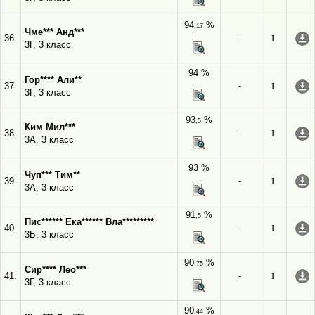
94
%
,17
Чме*** Анд***
36.
-
I
3Г, 3 класс
94 %
Гор**** Али**
37.
-
I
3Г, 3 класс
93
%
,5
Ким Мил***
38.
-
I
3А, 3 класс
93 %
Чуп*** Тим**
39.
-
I
3А, 3 класс
91
%
,5
Пис****** Ека****** Вла*********
40.
-
I
3Б, 3 класс
90
%
,75
Сир**** Лео***
41.
-
I
3Г, 3 класс
90
%
,44