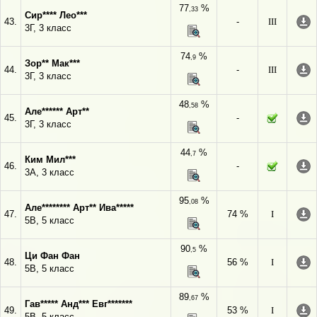
77
%
,33
Сир**** Лео***
43.
-
III
3Г, 3 класс
74
%
,9
Зор** Мак***
44.
-
III
3Г, 3 класс
48
%
,58
Але****** Арт**
45.
-
3Г, 3 класс
44
%
,7
Ким Мил***
46.
-
3А, 3 класс
95
%
,08
Але******** Арт** Ива*****
47.
74 %
I
5В, 5 класс
90
%
,5
Ци Фан Фан
48.
56 %
I
5В, 5 класс
89
%
,67
Гав***** Анд*** Евг*******
49.
53 %
I
5В, 5 класс