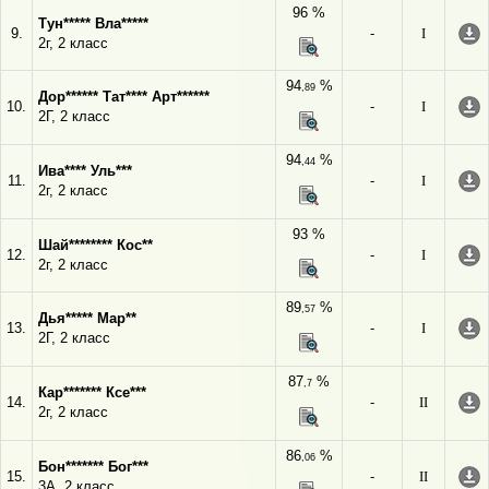
96 %
Тун***** Вла*****
9.
-
I
2г, 2 класс
94
%
,89
Дор****** Тат**** Арт******
10.
-
I
2Г, 2 класс
94
%
,44
Ива**** Уль***
11.
-
I
2г, 2 класс
93 %
Шай******** Кос**
12.
-
I
2г, 2 класс
89
%
,57
Дья***** Мар**
13.
-
I
2Г, 2 класс
87
%
,7
Кар******* Ксе***
14.
-
II
2г, 2 класс
86
%
,06
Бон******* Бог***
15.
-
II
3А, 2 класс