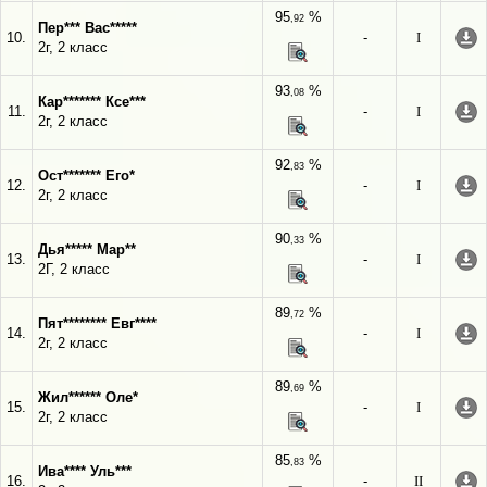
95
%
,92
Пер*** Вас*****
10.
-
I
2г, 2 класс
93
%
,08
Кар******* Ксе***
11.
-
I
2г, 2 класс
92
%
,83
Ост******* Его*
12.
-
I
2г, 2 класс
90
%
,33
Дья***** Мар**
13.
-
I
2Г, 2 класс
89
%
,72
Пят******** Евг****
14.
-
I
2г, 2 класс
89
%
,69
Жил****** Оле*
15.
-
I
2г, 2 класс
85
%
,83
Ива**** Уль***
16.
-
II