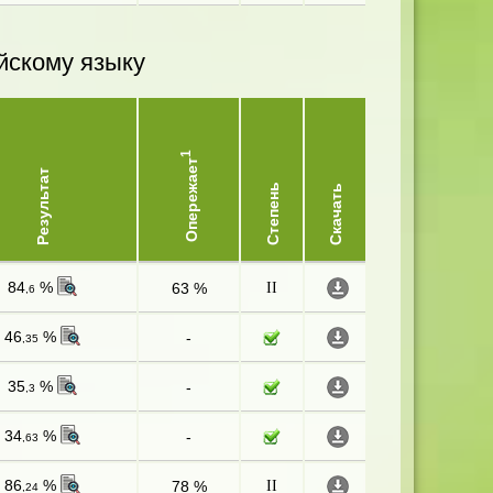
йскому языку
1
Опережает
Результат
Степень
Скачать
84
%
63 %
II
,6
46
%
-
,35
35
%
-
,3
34
%
-
,63
86
%
78 %
II
,24