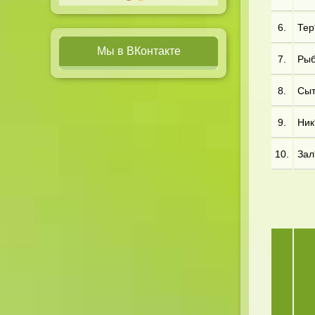
6.
Тер*
Мы в ВКонтакте
7.
Рыб*
8.
Сыт
9.
Ник*
10.
Зал