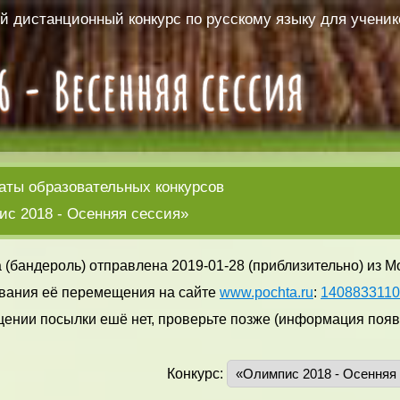
 дистанционный конкурс по русскому языку для ученико
аты образовательных конкурсов
с 2018 - Осенняя сессия»
 (бандероль) отправлена 2019-01-28 (приблизительно) из М
вания её перемещения на сайте
www.pochta.ru
:
140883311
ении посылки ешё нет, проверьте позже (информация появл
Конкурс: