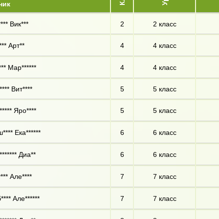
ник
*** Вик***
2
2 класс
** Арт**
4
4 класс
** Мар******
4
4 класс
*** Вит****
5
5 класс
**** Яро****
5
5 класс
**** Ека******
6
6 класс
****** Диа**
6
6 класс
*** Але****
7
7 класс
*** Але******
7
7 класс