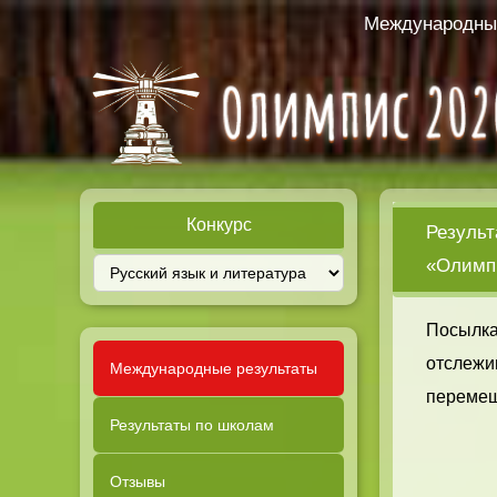
Международный
Конкурс
Результ
«Олимпи
Посылка
отслежи
Международные результаты
перемещ
Результаты по школам
Отзывы