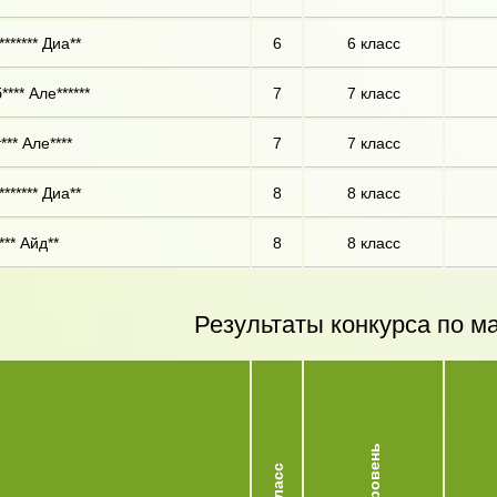
****** Диа**
6
6 класс
*** Але******
7
7 класс
*** Але****
7
7 класс
****** Диа**
8
8 класс
*** Айд**
8
8 класс
Результаты конкурса по м
Уровень
Класс