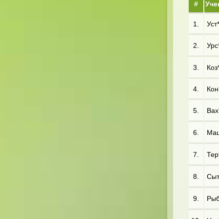
#
Уче
1.
Уст*
2.
Урс*
3.
Коз*
4.
Кон*
5.
Вах*
6.
Маш
7.
Тер*
8.
Сыт
9.
Рыб*