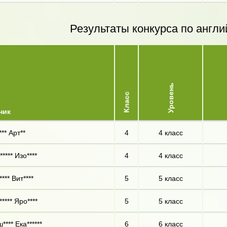
Результаты конкурса по англи
Уровень
Класс
ник
** Арт**
4
4 класс
**** Изо****
4
4 класс
*** Вит****
5
5 класс
**** Яро****
5
5 класс
**** Ека******
6
6 класс