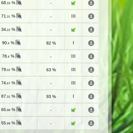
68
%
-
,33
71
%
-
III
,31
34
%
-
,22
90
%
82 %
I
,4
78
%
-
III
,4
79
%
63 %
III
,02
74
%
-
III
,67
87
%
93 %
I
,31
65
%
-
,98
55
%
-
,99