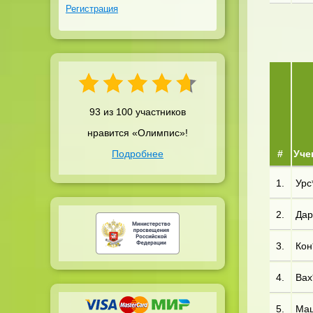
Регистрация
93 из 100 участников
нравится «Олимпис»!
Подробнее
#
Уче
1.
Урс*
2.
Дар*
3.
Кон*
4.
Вах*
5.
Маш