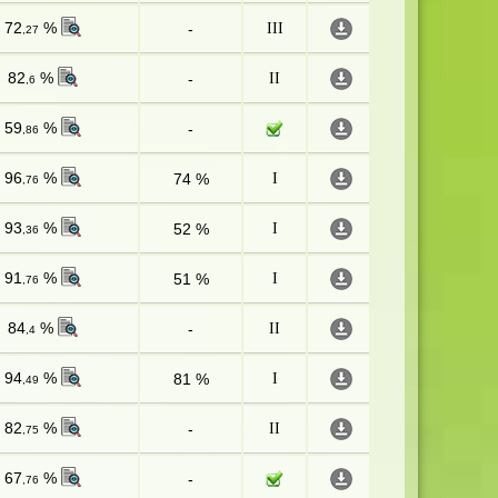
72
%
-
III
,27
82
%
-
II
,6
59
%
-
,86
96
%
74 %
I
,76
93
%
52 %
I
,36
91
%
51 %
I
,76
84
%
-
II
,4
94
%
81 %
I
,49
82
%
-
II
,75
67
%
-
,76