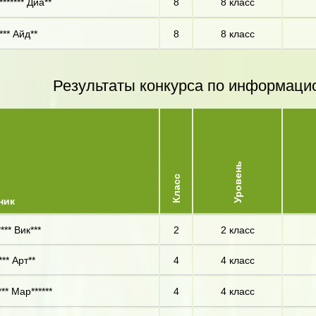
****** Диа**
8
8 класс
*** Айд**
8
8 класс
Результаты конкурса по информаци
Уровень
Класс
ник
*** Вик***
2
2 класс
** Арт**
4
4 класс
** Мар******
4
4 класс