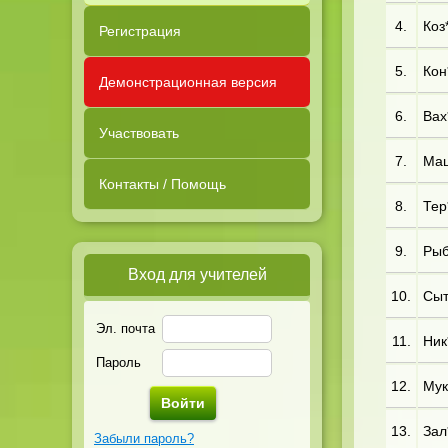
4.
Коз*
Регистрация
5.
Кон*
Демонстрационная версия
6.
Вах*
Участвовать
7.
Маш
Контакты / Помощь
8.
Тер*
9.
Рыб*
Вход для учителей
10.
Сыт
Эл. почта
11.
Ник*
Пароль
12.
Мук
13.
Зал
Забыли пароль?