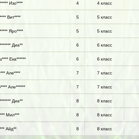
**** Изо****
4
4 класс
*** Вит****
5
5 класс
**** Яро****
5
5 класс
****** Диа**
6
6 класс
**** Ека******
6
6 класс
*** Але****
7
7 класс
*** Але******
7
7 класс
****** Диа**
8
8 класс
*** Мил***
8
8 класс
*** Айд**
8
8 класс