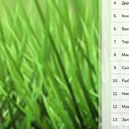
4.
Дар*
5.
Кон*
6.
Вах*
7.
Тер*
8.
Маш
9.
Сыт
10.
Рыб*
11.
Ник*
12.
Мук
13.
Зал