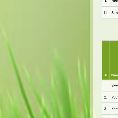
10.
Ник*
11.
Зал
#
Уче
1.
Уст*
2.
Урс*
3.
Коз*