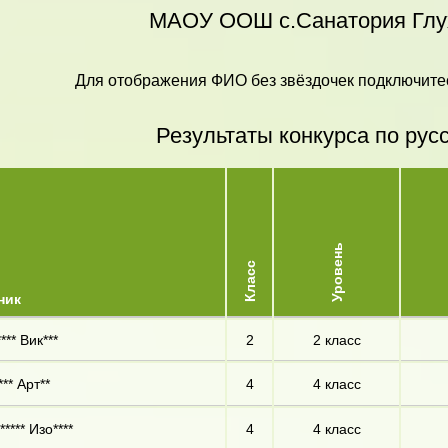
МАОУ ООШ с.Санатория Глу
Для отображения ФИО без звёздочек подключитес
Результаты конкурса по рус
Уровень
Класс
ник
*** Вик***
2
2 класс
** Арт**
4
4 класс
**** Изо****
4
4 класс