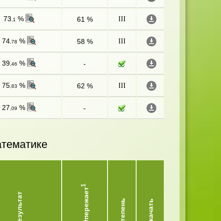
73
%
61 %
III
,1
74
%
58 %
III
,78
39
%
-
,46
75
%
62 %
III
,83
27
%
-
,09
атематике
1
Опережает
Результат
Степень
Скачать