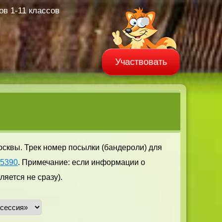
в 1-11 классов
Участвовать
осквы. Трек номер посылки (бандероли) для
05390
. Примечание: если информации о
яется не сразу).