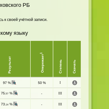
ховского РБ
ь к своей учётной записи.
скому языку
1
Опережает
Результат
Степень
Скачать
97 %
50 %
I
75
%
-
III
,57
73
%
-
III
,14