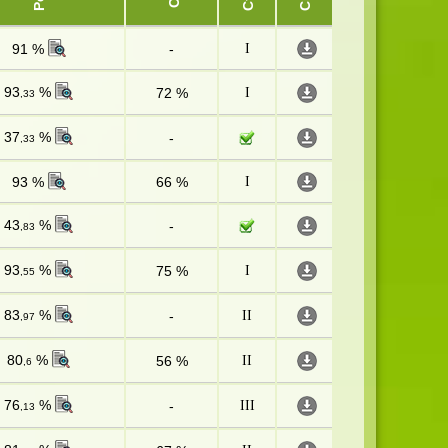
91 %
-
I
93
%
72 %
I
,33
37
%
-
,33
93 %
66 %
I
43
%
-
,83
93
%
75 %
I
,55
83
%
-
II
,97
80
%
56 %
II
,6
76
%
-
III
,13