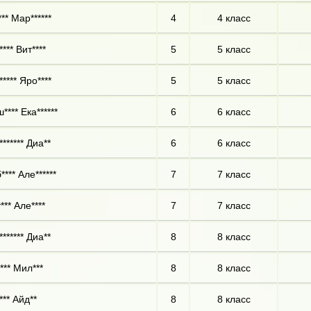
** Мар******
4
4 класс
*** Вит****
5
5 класс
**** Яро****
5
5 класс
**** Ека******
6
6 класс
****** Диа**
6
6 класс
*** Але******
7
7 класс
*** Але****
7
7 класс
****** Диа**
8
8 класс
*** Мил***
8
8 класс
*** Айд**
8
8 класс