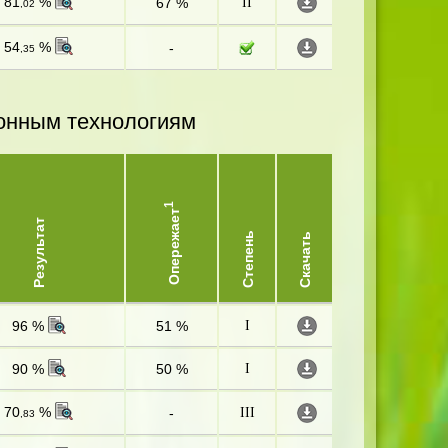
81
%
67 %
II
,02
54
%
-
,35
онным технологиям
1
Опережает
Результат
Степень
Скачать
96 %
51 %
I
90 %
50 %
I
70
%
-
III
,83