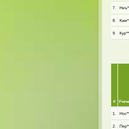
7.
Ниъ**
8.
Кам**
9.
Кур**
#
Учен
1.
Нос**
2.
Пер**