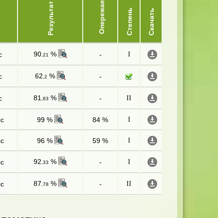
Опережает
Результат
Степень
Скачать
90
%
с
-
I
,21
62
%
с
-
,2
81
%
с
-
II
,83
сс
99 %
84 %
I
сс
96 %
59 %
I
92
%
сс
-
I
,33
87
%
сс
-
II
,78