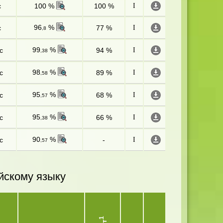
с
100 %
100 %
I
96
%
с
77 %
I
,8
99
%
с
94 %
I
,38
98
%
с
89 %
I
,58
95
%
с
68 %
I
,57
95
%
с
66 %
I
,38
90
%
с
-
I
,57
йскому языку
1