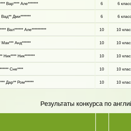
*** Вар**** Але*******
6
6 клас
 Вад** Дми*******
6
6 клас
**** Вал****** Але**********
10
10 клас
 Мак*** Анд******
10
10 клас
* Ник**** Ник*******
10
10 клас
***** Сне****
10
10 клас
** Дар** Ром******
10
10 клас
Результаты конкурса по англи