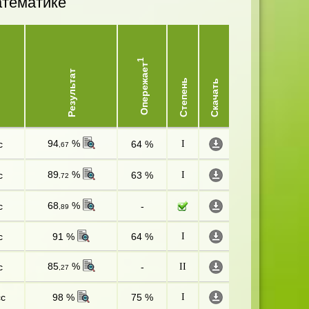
атематике
1
Опережает
Результат
Степень
Скачать
94
%
с
64 %
I
,67
89
%
с
63 %
I
,72
68
%
с
-
,89
с
91 %
64 %
I
85
%
с
-
II
,27
сс
98 %
75 %
I