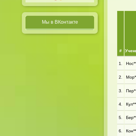
Мы в ВКонтакте
#
Учен
1.
Нос**
2.
Мор**
3.
Пер**
4.
Кул**
5.
Бер**
6.
Кон**