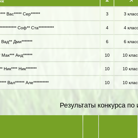
ик
*** Вас***** Сер******
3
3 клас
********** Соф** Ста**********
4
4 клас
 Вад** Дми*******
6
6 клас
 Мак*** Анд******
10
10 клас
* Ник**** Ник*******
10
10 клас
**** Вал****** Але**********
10
10 клас
Результаты конкурса по 