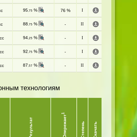
95
%
сс
76 %
I
,75
88
%
сс
-
II
,75
94
%
сс
-
I
,25
92
%
сс
-
I
,75
87
%
сс
-
II
,57
онным технологиям
1
Опережает
Результат
Степень
Скачать