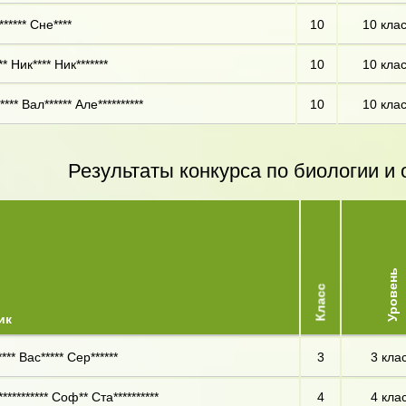
***** Сне****
10
10 кла
* Ник**** Ник*******
10
10 кла
**** Вал****** Але**********
10
10 кла
Результаты конкурса по биологии 
Уровень
Класс
ик
*** Вас***** Сер******
3
3 кла
********** Соф** Ста**********
4
4 кла