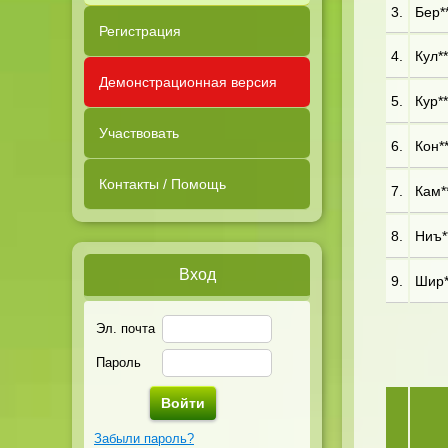
3.
Бер**
Регистрация
4.
Кул**
Демонстрационная версия
5.
Кур**
Участвовать
6.
Кон**
Контакты / Помощь
7.
Кам**
8.
Ниъ**
Вход
9.
Шир**
Эл. почта
Пароль
Забыли пароль?