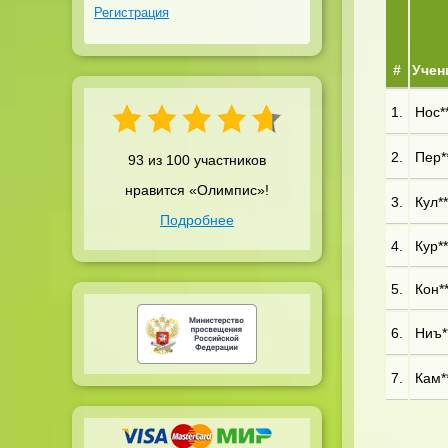
Регистрация
#
Учен
1.
Нос**
2.
Пер**
93 из 100 участников
нравится «Олимпис»!
3.
Кул**
Подробнее
4.
Кур**
5.
Кон**
6.
Ниъ**
7.
Кам**