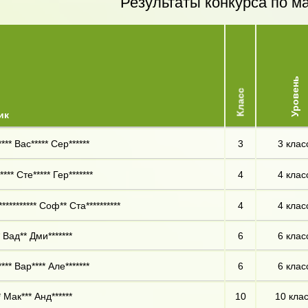
Результаты конкурса по м
Уровень
Класс
ик
*** Вас***** Сер******
3
3 клас
*** Сте***** Гер*******
4
4 клас
********** Соф** Ста**********
4
4 клас
 Вад** Дми*******
6
6 клас
*** Вар**** Але*******
6
6 клас
 Мак*** Анд******
10
10 кла