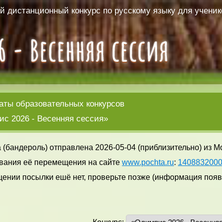
 дистанционный конкурс по русскому языку для ученико
аты образовательных конкурсов
с 2026 - Весенняя сессия»
 (бандероль) отправлена 2026-05-04 (приблизительно) из М
вания её перемещения на сайте
www.pochta.ru
:
140883200
ении посылки ешё нет, проверьте позже (информация появл