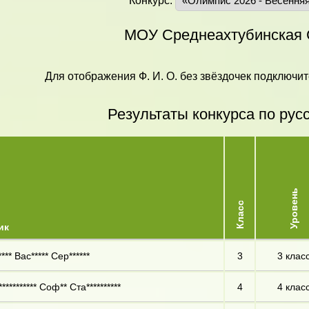
Конкурс:
МОУ Среднеахтубинска
Для отображения Ф. И. О. без звёздочек подключит
Результаты конкурса по рус
Уровень
Класс
ик
*** Вас***** Сер******
3
3 клас
********** Соф** Ста**********
4
4 клас