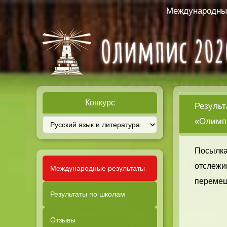
Международный
Конкурс
Результ
«Олимпи
Посылка
отслежи
Международные результаты
перемещ
Результаты по школам
Отзывы