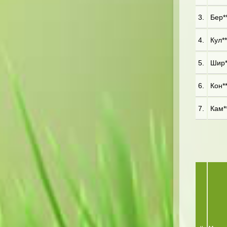
3.
Бер**
4.
Кул**
5.
Шир**
6.
Кон**
7.
Кам**