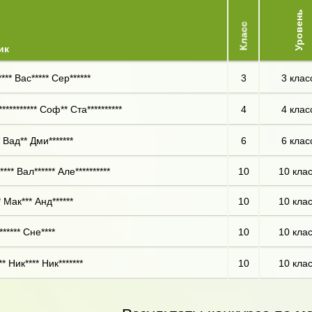
Уровень
Класс
ик
*** Вас***** Сер******
3
3 клас
********** Соф** Ста**********
4
4 клас
 Вад** Дми*******
6
6 клас
**** Вал****** Але**********
10
10 кла
 Мак*** Анд******
10
10 кла
***** Сне****
10
10 кла
* Ник**** Ник*******
10
10 кла