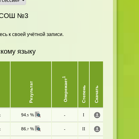
я СОШ №3
есь к своей учётной записи.
скому языку
1
Опережает
Результат
Степень
Скачать
94
%
с
-
I
,5
86
%
с
-
II
,7