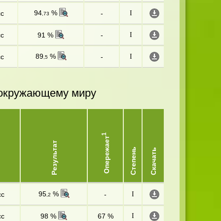
94
%
сс
-
I
,73
сс
91 %
-
I
89
%
сс
-
I
,5
и окружающему миру
1
Опережает
Результат
Степень
Скачать
95
%
сс
-
I
,2
сс
98 %
67 %
I