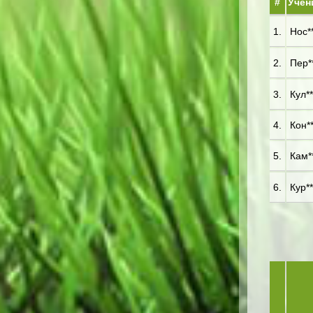
#
Учен
1.
Нос**
2.
Пер**
3.
Кул**
4.
Кон**
5.
Кам**
6.
Кур**