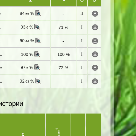
84
%
с
-
II
,56
93
%
с
71 %
I
,6
90
%
с
-
I
,44
с
100 %
100 %
I
97
%
с
72 %
I
,6
92
%
с
-
I
,63
истории
1