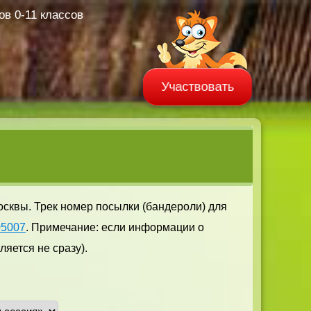
в 0-11 классов
Участвовать
осквы. Трек номер посылки (бандероли) для
05007
. Примечание: если информации о
яется не сразу).