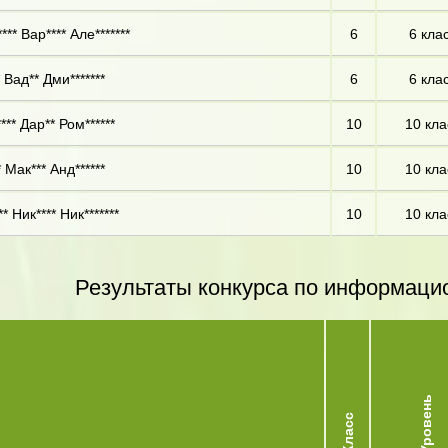
*** Вар**** Але*******
6
6 кла
 Вад** Дми*******
6
6 кла
** Дар** Ром******
10
10 кла
 Мак*** Анд******
10
10 кла
* Ник**** Ник*******
10
10 кла
Результаты конкурса по информаци
Уровень
Класс