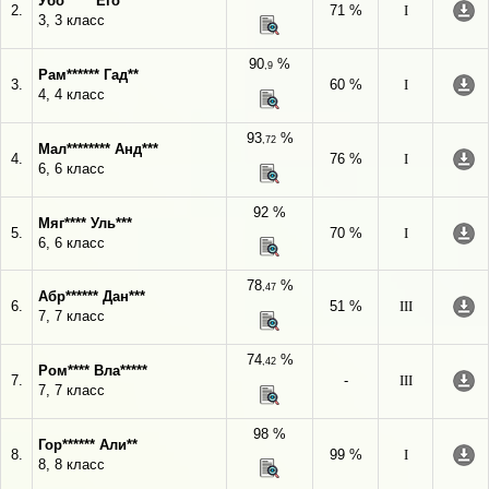
Убо***** Его*
2.
71 %
I
3, 3 класс
90
%
,9
Рам****** Гад**
3.
60 %
I
4, 4 класс
93
%
,72
Мал******** Анд***
4.
76 %
I
6, 6 класс
92 %
Мяг**** Уль***
5.
70 %
I
6, 6 класс
78
%
,47
Абр****** Дан***
6.
51 %
III
7, 7 класс
74
%
,42
Ром**** Вла*****
7.
-
III
7, 7 класс
98 %
Гор****** Али**
8.
99 %
I
8, 8 класс