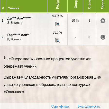
Результат
Степень
Скачать
#
Ученик
93
%
,18
Дуг*** Але*******
1.
80 %
I
8, 8 класс
83
%
,3
Гор****** Али**
2.
-
II
8, 8 класс
1
- «Опережает» - сколько процентов участников
опережает ученик.
Выражаем благодарность учителям, организовавшим
участие учеников в образовательных конкурсах
«Олимпис»:
Сертификат
Благодарность