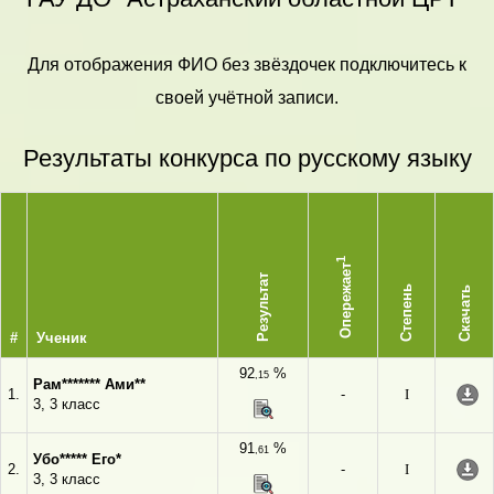
Для отображения ФИО без звёздочек подключитесь к
своей учётной записи.
Результаты конкурса по русскому языку
1
Опережает
Результат
Степень
Скачать
#
Ученик
92
%
,15
Рам******* Ами**
1.
-
I
3, 3 класс
91
%
,61
Убо***** Его*
2.
-
I
3, 3 класс