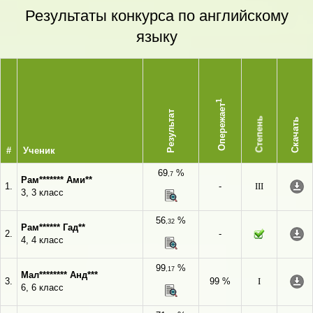
Результаты конкурса по английскому
языку
1
Опережает
Результат
Степень
Скачать
#
Ученик
69
%
,7
Рам******* Ами**
1.
-
III
3, 3 класс
56
%
,32
Рам****** Гад**
2.
-
4, 4 класс
99
%
,17
Мал******** Анд***
3.
99 %
I
6, 6 класс