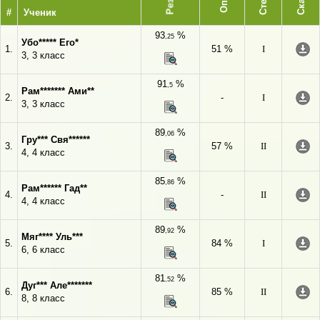
#
Ученик
93
%
,25
Убо***** Его*
1.
51 %
I
3, 3 класс
91
%
,5
Рам******* Ами**
2.
-
I
3, 3 класс
89
%
,06
Гру*** Свя******
3.
57 %
II
4, 4 класс
85
%
,86
Рам****** Гад**
4.
-
II
4, 4 класс
89
%
,92
Мяг**** Уль***
5.
84 %
I
6, 6 класс
81
%
,52
Дуг*** Але*******
6.
85 %
II
8, 8 класс