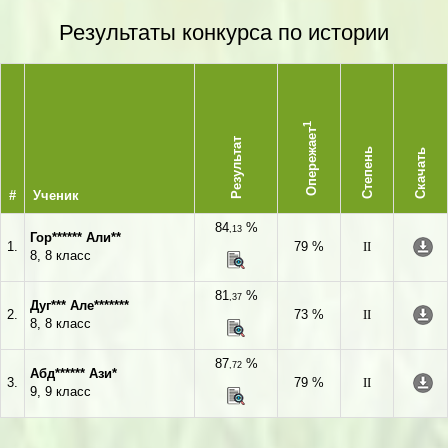
Результаты конкурса по истории
1
Опережает
Результат
Степень
Скачать
#
Ученик
84
%
,13
Гор****** Али**
1.
79 %
II
8, 8 класс
81
%
,37
Дуг*** Але*******
2.
73 %
II
8, 8 класс
87
%
,72
Абд****** Ази*
3.
79 %
II
9, 9 класс