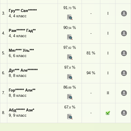
91
%
,73
Гру*** Свя******
3.
-
I
4, 4 класс
90
%
,54
Рам****** Гад**
4.
-
I
4, 4 класс
97
%
,62
Мяг**** Уль***
5.
81 %
I
6, 6 класс
97
%
,8
Дуг*** Але*******
6.
94 %
I
8, 8 класс
86
%
,69
Гор****** Али**
7.
-
II
8, 8 класс
67
%
,8
Абд****** Ази*
8.
-
9, 9 класс