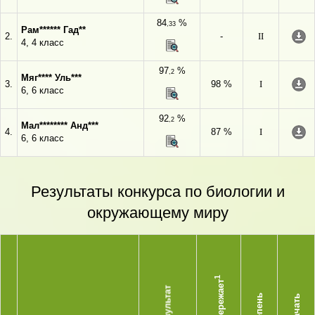
84
%
,33
Рам****** Гад**
2.
-
II
4, 4 класс
97
%
,2
Мяг**** Уль***
3.
98 %
I
6, 6 класс
92
%
,2
Мал******** Анд***
4.
87 %
I
6, 6 класс
Результаты конкурса по биологии и
окружающему миру
1
Опережает
Результат
Степень
Скачать