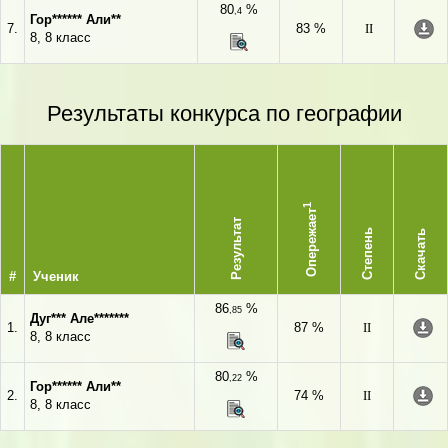
80
%
,4
Гор****** Али**
7.
83 %
II
8, 8 класс
Результаты конкурса по географии
1
Опережает
Результат
Степень
Скачать
#
Ученик
86
%
,85
Дуг*** Але*******
1.
87 %
II
8, 8 класс
80
%
,22
Гор****** Али**
2.
74 %
II
8, 8 класс