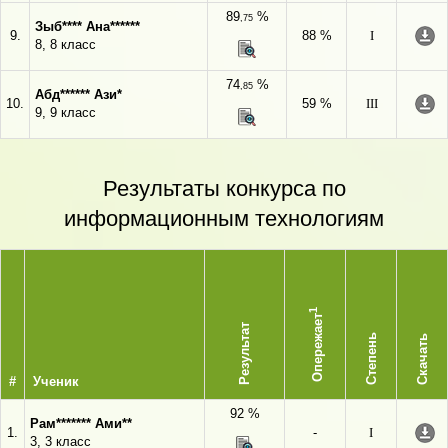
89
%
,75
Зыб**** Ана******
9.
88 %
I
8, 8 класс
74
%
,85
Абд****** Ази*
10.
59 %
III
9, 9 класс
Результаты конкурса по
информационным технологиям
1
Опережает
Результат
Степень
Скачать
#
Ученик
92 %
Рам******* Ами**
1.
-
I
3, 3 класс