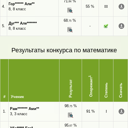
71
%
,84
Гор****** Али**
4.
55 %
III
8, 8 класс
68
%
,75
Дуг*** Але*******
5.
-
8, 8 класс
Результаты конкурса по математике
1
Опережает
Результат
Степень
Скачать
#
Ученик
98
%
,75
Рам******* Ами**
1.
91 %
I
3, 3 класс
95
%
,67