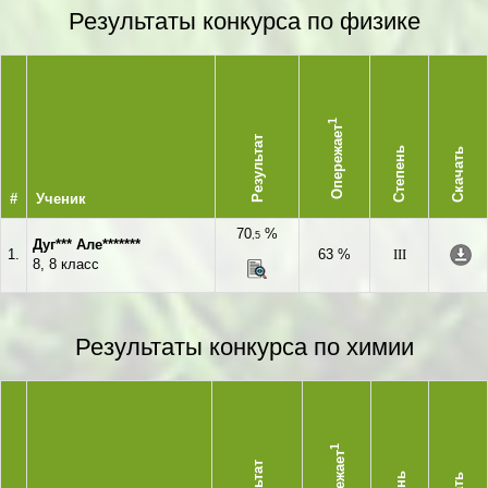
Результаты конкурса по физике
1
Опережает
Результат
Степень
Скачать
#
Ученик
70
%
,5
Дуг*** Але*******
1.
63 %
III
8, 8 класс
Результаты конкурса по химии
1
Опережает