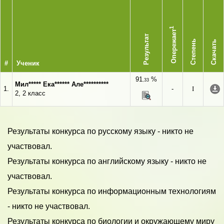
1
Опережает
Результат
Степень
Скачать
#
Ученик
91
%
,33
Мил***** Ека****** Але**********
1.
-
I
2, 2 класс
Результаты конкурса по русскому языку - никто не
участвовал.
Результаты конкурса по английскому языку - никто не
участвовал.
Результаты конкурса по информационным технологиям
- никто не участвовал.
Результаты конкурса по биологии и окружающему миру