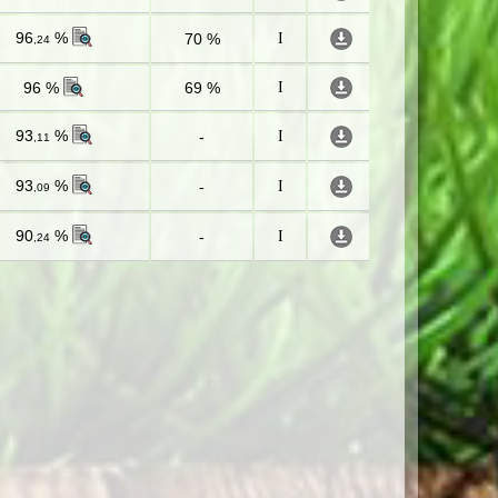
96
%
70 %
I
,24
96 %
69 %
I
93
%
-
I
,11
93
%
-
I
,09
90
%
-
I
,24