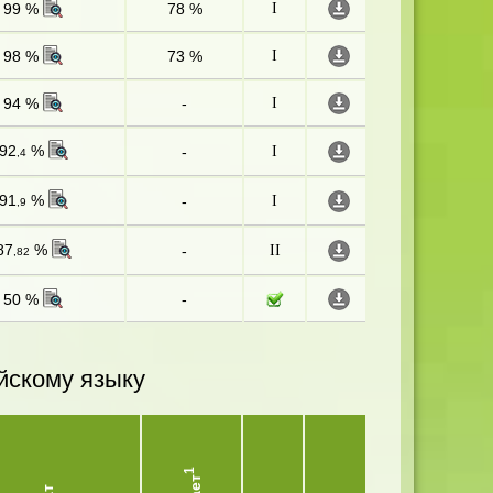
99 %
78 %
I
98 %
73 %
I
94 %
-
I
92
%
-
I
,4
91
%
-
I
,9
87
%
-
II
,82
50 %
-
йскому языку
1