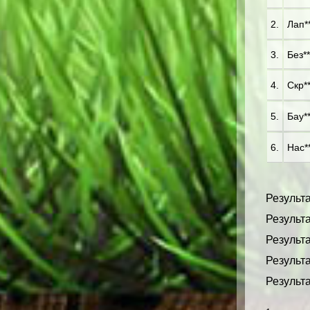
2.
Лап**
3.
Без**
4.
Скр**
5.
Бау**
6.
Нас**
Результа
Результа
Результа
Результа
Результа