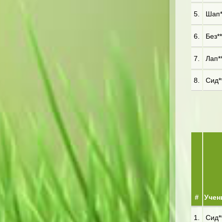
5.
Шап**
6.
Без**
7.
Лап**
8.
Сид**
#
Учен
1.
Сид**