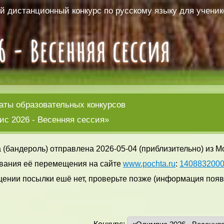
 дистанционный конкурс по русскому языку для ученико
аты образовательных конкурсов
с 2026 - Весенняя сессия»
 (бандероль) отправлена 2026-05-04 (приблизительно) из М
вания её перемещения на сайте
www.pochta.ru
:
140883200
ении посылки ешё нет, проверьте позже (информация появл