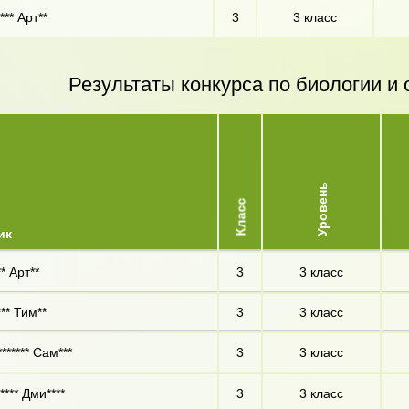
*** Арт**
3
3 класс
Результаты конкурса по биологии 
Уровень
Класс
ик
* Арт**
3
3 класс
** Тим**
3
3 класс
****** Сам***
3
3 класс
*** Дми****
3
3 класс