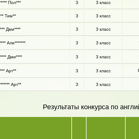
**** Пол***
3
3 класс
** Тим**
3
3 класс
*** Дми****
3
3 класс
*** Але*******
3
3 класс
*** Дми****
3
3 класс
*** Арт**
3
3 класс
***** Арт**
3
3 класс
Результаты конкурса по англи