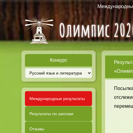
Международный
Конкурс
Результ
«Олимпи
Посылка
отслежи
Международные результаты
перемещ
Результаты по школам
Отзывы