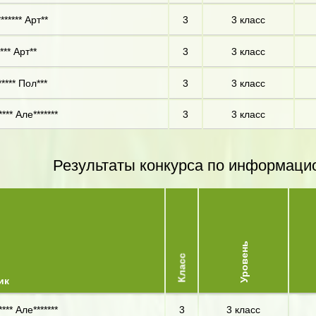
***** Арт**
3
3 класс
*** Арт**
3
3 класс
**** Пол***
3
3 класс
*** Але*******
3
3 класс
Результаты конкурса по информаци
Уровень
Класс
ик
*** Але*******
3
3 класс