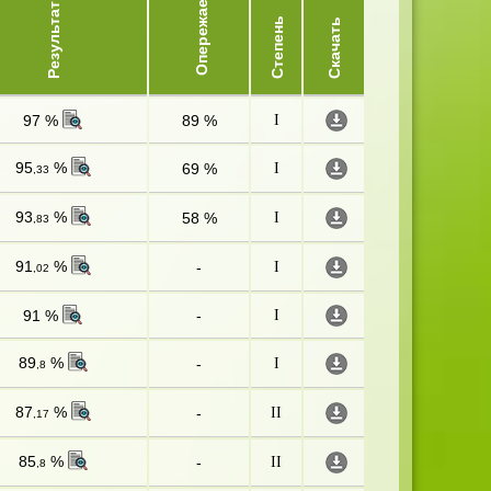
Опережает
Результат
Степень
Скачать
97 %
89 %
I
95
%
69 %
I
,33
93
%
58 %
I
,83
91
%
-
I
,02
91 %
-
I
89
%
-
I
,8
87
%
-
II
,17
85
%
-
II
,8