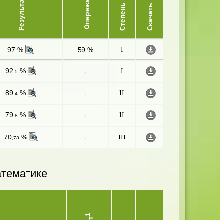
Опережает
Результат
Степень
Скачать
97 %
59 %
I
92
%
-
I
,5
89
%
-
II
,4
79
%
-
II
,8
70
%
-
III
,73
атематике
1