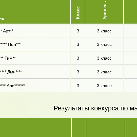
Уровень
Класс
ик
* Арт**
3
3 класс
**** Пол***
3
3 класс
** Тим**
3
3 класс
*** Дми****
3
3 класс
*** Але*******
3
3 класс
Результаты конкурса по м