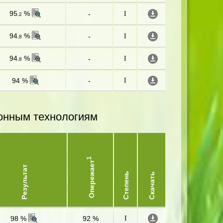
95
%
-
I
,2
94
%
-
I
,8
94
%
-
I
,8
94 %
-
I
онным технологиям
1
Опережает
Результат
Степень
Скачать
98 %
92 %
I