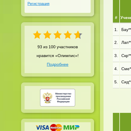
Регистрация
#
Учен
1.
Бау**
2.
Лап**
93 из 100 участников
нравится «Олимпис»!
3.
Скр**
Подробнее
4.
Сме**
5.
Сид**