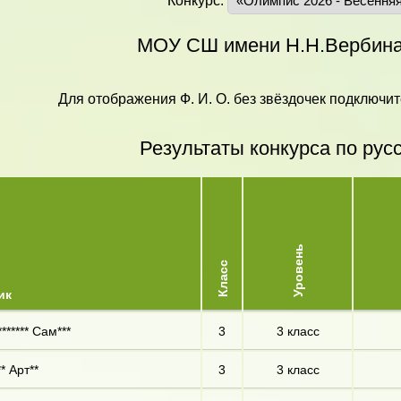
Конкурс:
МОУ СШ имени Н.Н.Вербина 
Для отображения Ф. И. О. без звёздочек подключит
Результаты конкурса по рус
Уровень
Класс
ик
****** Сам***
3
3 класс
* Арт**
3
3 класс