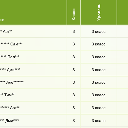
Уровень
Класс
ик
* Арт**
3
3 класс
****** Сам***
3
3 класс
**** Пол***
3
3 класс
*** Дми****
3
3 класс
*** Але*******
3
3 класс
** Тим**
3
3 класс
***** Арт**
3
3 класс
*** Дми****
3
3 класс