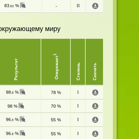
83
%
-
II
,82
и окружающему миру
1
Опережает
Результат
Степень
Скачать
98
%
78 %
I
,8
98 %
70 %
I
96
%
55 %
I
,8
96
%
55 %
I
,8