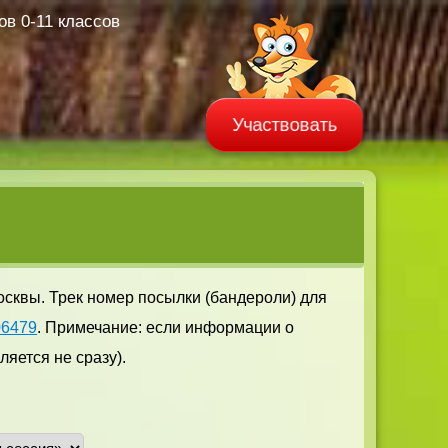
в 0-11 классов
Участвовать
осквы. Трек номер посылки (бандероли) для
06479
. Примечание: если информации о
яется не сразу).