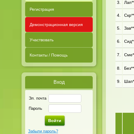
3.
Лап**
Регистрация
4.
Скр**
Демонстрационная версия
5.
Зав**
Участвовать
6.
Сид**
7.
Сме**
Контакты / Помощь
8.
Без**
9.
Шап**
Вход
Эл. почта
Пароль
Забыли пароль?