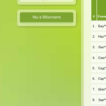
#
Учен
Мы в ВКонтакте
1.
Бау**
2.
Нас**
3.
Лап**
4.
Сме**
5.
Сид**
6.
Скр**
7.
Шап**
8.
Зав**