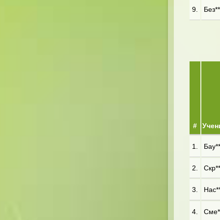
9.
Без**
#
Учен
1.
Бау**
2.
Скр**
3.
Нас**
4.
Сме**