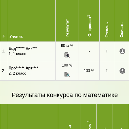
1
Опережает
Результат
Степень
Скачать
#
Ученик
90
%
,04
Евд****** Ник***
1.
-
I
1, 1 класс
100 %
Про****** Арт****
2.
100 %
I
2, 2 класс
Результаты конкурса по математике
1