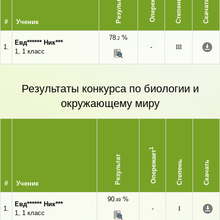
Опережает
Результат
Степень
Скачать
#
Ученик
78
%
,2
Евд****** Ник***
1.
-
III
1, 1 класс
Результаты конкурса по биологии и
окружающему миру
1
Опережает
Результат
Степень
Скачать
#
Ученик
90
%
,49
Евд****** Ник***
1.
-
I
1, 1 класс