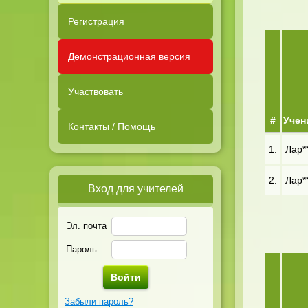
Регистрация
Демонстрационная версия
Участвовать
#
Учен
Контакты / Помощь
1.
Лар**
2.
Лар**
Вход для учителей
Эл. почта
Пароль
Забыли пароль?