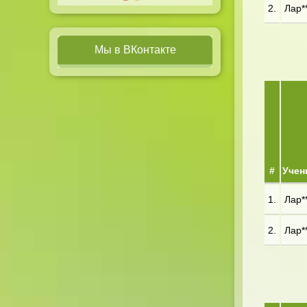
2.
Лар**
Мы в ВКонтакте
#
Учен
1.
Лар**
2.
Лар**