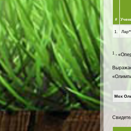
#
Учен
1.
Лар**
1
- «Опер
Выражае
«Олимпи
Мох Оль*
Свидетел