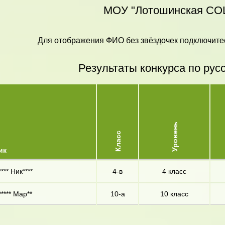
МОУ "Лотошинская С
Для отображения ФИО без звёздочек подключитес
Результаты конкурса по рус
Уровень
Класс
ик
*** Ник****
4-в
4 класс
**** Мар**
10-а
10 класс