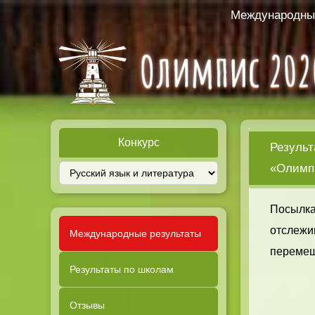
Международный
Конкурс
Результ
«Олимпи
Посылка
отслежи
Международные результаты
перемещ
Результаты по школам
Отзывы