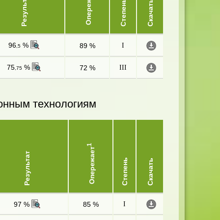
Опережает
Результат
Степень
Скачать
96
%
89 %
I
,5
75
%
72 %
III
,75
онным технологиям
1
Опережает
Результат
Степень
Скачать
97 %
85 %
I