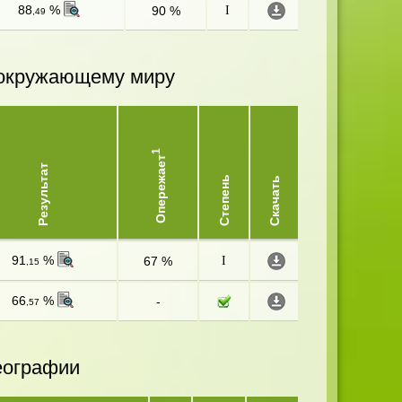
88
%
90 %
I
,49
и окружающему миру
1
Опережает
Результат
Степень
Скачать
91
%
67 %
I
,15
66
%
-
,57
еографии