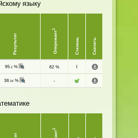
йскому языку
1
Опережает
Результат
Степень
Скачать
95
%
82 %
I
,2
38
%
-
,34
атематике
1