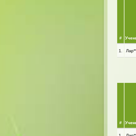
#
Учен
1.
Лар**
#
Учен
1.
Лар**