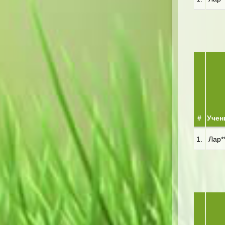
#
Учен
1.
Лар**