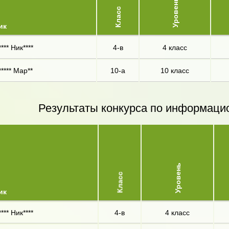
Уровень
Класс
ик
*** Ник****
4-в
4 класс
**** Мар**
10-а
10 класс
Результаты конкурса по информаци
Уровень
Класс
ик
*** Ник****
4-в
4 класс