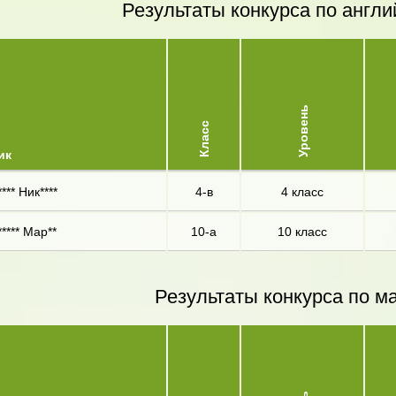
Результаты конкурса по англи
Уровень
Класс
ик
*** Ник****
4-в
4 класс
**** Мар**
10-а
10 класс
Результаты конкурса по м