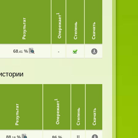
1
Опережает
Результат
Степень
Скачать
68
%
-
,41
истории
1
Опережает
Результат
Степень
Скачать
88
%
86 %
II
,18