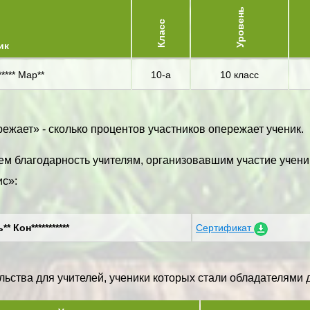
Уровень
Класс
ик
**** Мар**
10-а
10 класс
ежает» - сколько процентов участников опережает ученик.
м благодарность учителям, организовавшим участие учени
с»:
* Кон***********
Сертификат
ьства для учителей, ученики которых стали обладателями ди