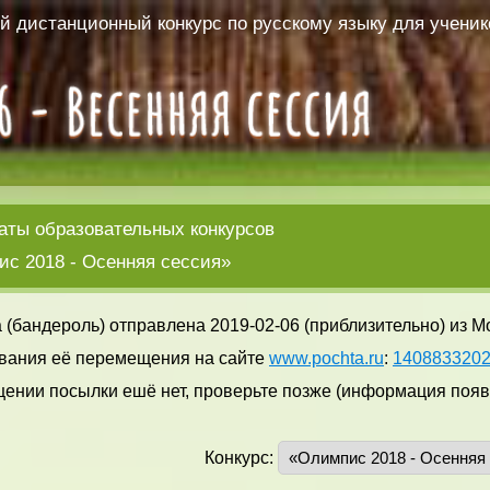
 дистанционный конкурс по русскому языку для ученико
аты образовательных конкурсов
с 2018 - Осенняя сессия»
 (бандероль) отправлена 2019-02-06 (приблизительно) из М
вания её перемещения на сайте
www.pochta.ru
:
140883320
ении посылки ешё нет, проверьте позже (информация появл
Конкурс: