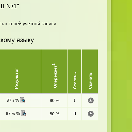
ОШ №1"
ь к своей учётной записи.
скому языку
1
Опережает
Результат
Степень
Скачать
97
%
80 %
I
,8
87
%
80 %
II
,75