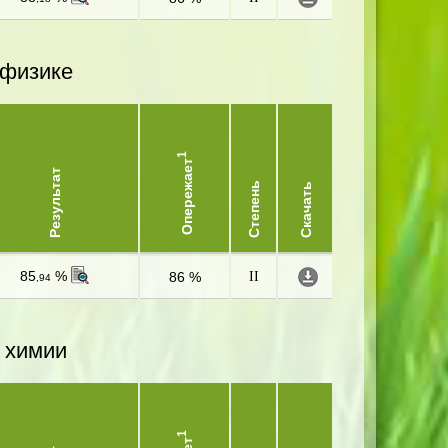
 физике
1
Опережает
Результат
Степень
Скачать
85
%
86 %
II
,94
 химии
1