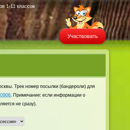
в 1-11 классов
Участвовать
осквы. Трек номер посылки (бандероли) для
20906
. Примечание: если информации о
яется не сразу).