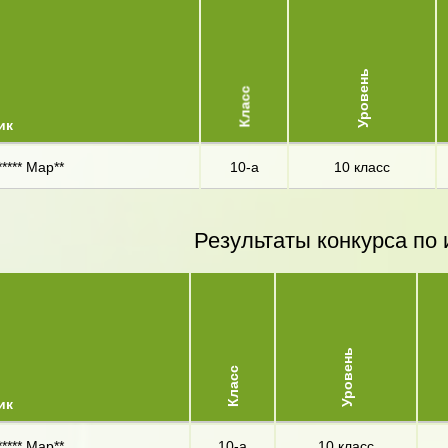
Уровень
Класс
ик
**** Мар**
10-а
10 класс
Результаты конкурса по 
Уровень
Класс
ик
**** Мар**
10-а
10 класс