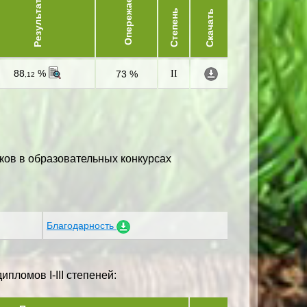
Опережает
Результат
Степень
Скачать
88
%
73 %
II
,12
ков в образовательных конкурсах
Благодарность
пломов I-III степеней: