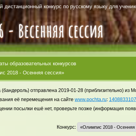
 дистанционный конкурс по русскому языку для ученико
аты образовательных конкурсов
с 2018 - Осенняя сессия»
 (бандероль) отправлена 2019-01-28 (приблизительно) из М
вания её перемещения на сайте
www.pochta.ru
:
140883310
ении посылки ешё нет, проверьте позже (информация появл
Конкурс: