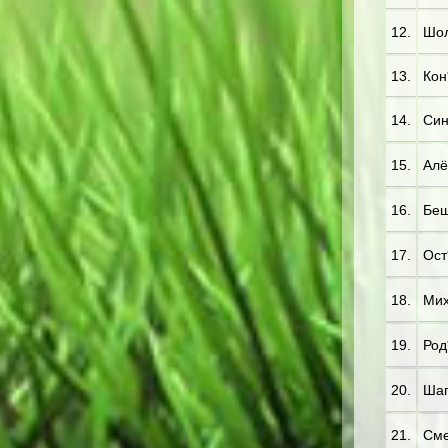
12.
Шол
13.
Кон*
14.
Син
15.
Алё
16.
Беш*
17.
Ост*
18.
Мих*
19.
Род
20.
Шап*
21.
Сме