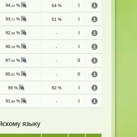
94
%
54 %
I
,22
93
%
51 %
I
,71
92
%
-
I
,48
90
%
-
I
,18
87
%
-
II
,83
85
%
-
II
,81
99 %
92 %
I
91
%
-
I
,86
йскому языку