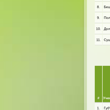
8.
Беш*
9.
Пол
10.
Дол
11.
Сущ
#
Уче
1.
Губ*