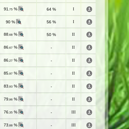
91
%
64 %
I
,75
90 %
56 %
I
88
%
50 %
II
,68
86
%
-
II
,67
86
%
-
II
,27
85
%
-
II
,97
83
%
-
II
,93
79
%
-
II
,96
76
%
-
III
,35
73
%
-
III
,88