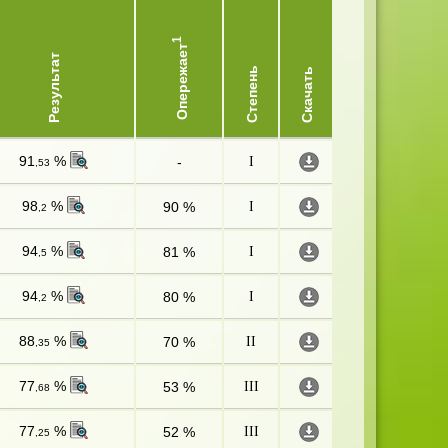
1
Опережает
Результат
Степень
Скачать
91
%
-
I
,53
98
%
90 %
I
,2
94
%
81 %
I
,5
94
%
80 %
I
,2
88
%
70 %
II
,35
77
%
53 %
III
,68
77
%
52 %
III
,25