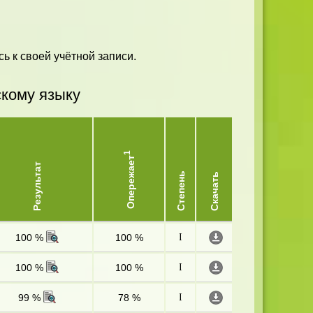
ь к своей учётной записи.
скому языку
1
Опережает
Результат
Степень
Скачать
100 %
100 %
I
100 %
100 %
I
99 %
78 %
I