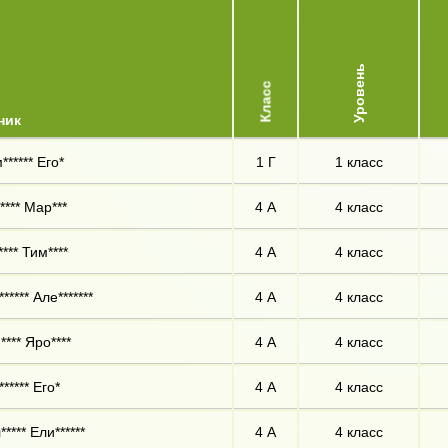
Уровень
Класс
ник
****** Его*
1 Г
1 класс
**** Мар***
4 А
4 класс
*** Тим****
4 А
4 класс
***** Але*******
4 А
4 класс
**** Яро****
4 А
4 класс
***** Его*
4 А
4 класс
**** Ели******
4 А
4 класс