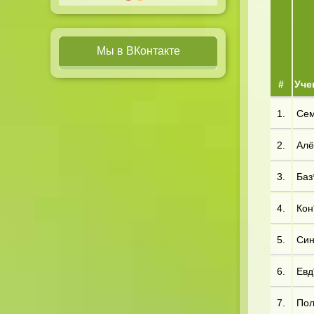
Мы в ВКонтакте
#
Уче
1.
Сем
2.
Алё
3.
Баз*
4.
Кон*
5.
Син
6.
Евд*
7.
Пол*