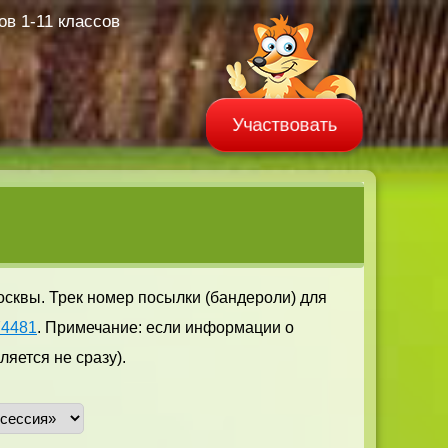
в 1-11 классов
Участвовать
осквы. Трек номер посылки (бандероли) для
74481
. Примечание: если информации о
яется не сразу).