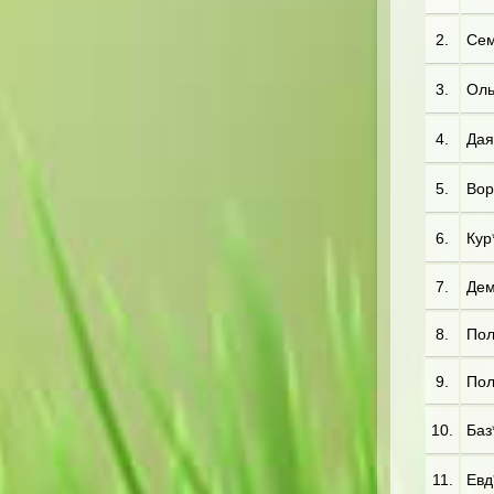
2.
Сем
3.
Оль*
4.
Дая
5.
Вор
6.
Кур*
7.
Дем*
8.
Пол
9.
Пол*
10.
Баз*
11.
Евд*