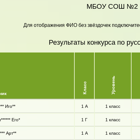
МБОУ СОШ №2
Для отображения ФИО без звёздочек подключитес
Результаты конкурса по рус
Уровень
Класс
ник
** Иго**
1 А
1 класс
****** Его*
1 Г
1 класс
*** Арт**
1 А
1 класс