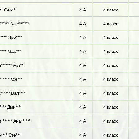
* Сер***
4 А
4 класс
***** Але*******
4 А
4 класс
**** Яро****
4 А
4 класс
**** Мар***
4 А
4 класс
****** Арт**
4 А
4 класс
***** Ксе***
4 А
4 класс
***** Вал****
4 А
4 класс
**** Дми****
4 А
4 класс
****** Ана******
4 А
4 класс
**** Сте***
4 А
4 класс