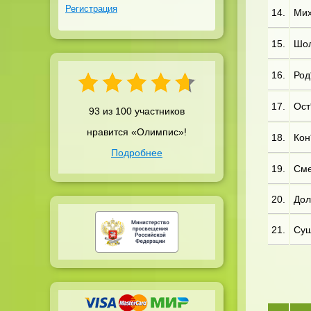
Регистрация
14.
Мих*
15.
Шол
16.
Род
17.
Ост*
93 из 100 участников
нравится «Олимпис»!
18.
Кон*
Подробнее
19.
Сме
20.
Дол
21.
Сущ