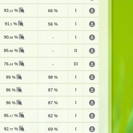
93
%
66 %
I
,13
91
%
56 %
I
,5
90
%
-
I
,08
85
%
-
II
,88
76
%
-
III
,43
99 %
98 %
I
96 %
87 %
I
96 %
87 %
I
95
%
82 %
I
,17
92
%
69 %
I
,75