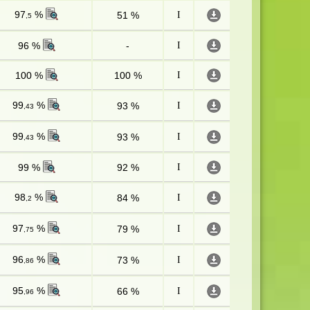
97
%
51 %
I
,5
96 %
-
I
100 %
100 %
I
99
%
93 %
I
,43
99
%
93 %
I
,43
99 %
92 %
I
98
%
84 %
I
,2
97
%
79 %
I
,75
96
%
73 %
I
,86
95
%
66 %
I
,96