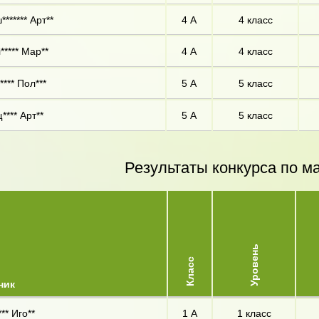
****** Арт**
4 А
4 класс
***** Мар**
4 А
4 класс
**** Пол***
5 А
5 класс
**** Арт**
5 А
5 класс
Результаты конкурса по м
Уровень
Класс
ник
** Иго**
1 А
1 класс