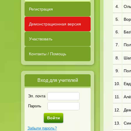
4.
Оль*
Регистрация
5.
Вор
Демонстрационная версия
6.
Баз*
Участвовать
7.
Пол*
Контакты / Помощь
8.
Шап*
9.
Пол
Вход для учителей
10.
Евд*
Эл. почта
11.
Алё
Пароль
12.
Дем*
13.
Син
Забыли пароль?