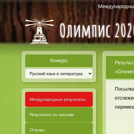
Международный
Конкурс
Результ
«Олимпи
Посылка
отслежи
Международные результаты
перемещ
Результаты по школам
Отзывы