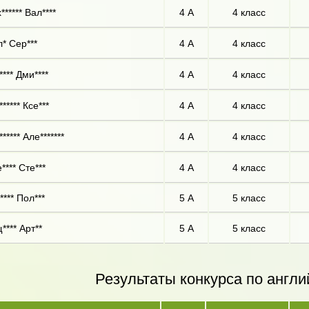
***** Вал****
4 А
4 класс
* Сер***
4 А
4 класс
**** Дми****
4 А
4 класс
***** Ксе***
4 А
4 класс
***** Але*******
4 А
4 класс
**** Сте***
4 А
4 класс
**** Пол***
5 А
5 класс
**** Арт**
5 А
5 класс
Результаты конкурса по англи