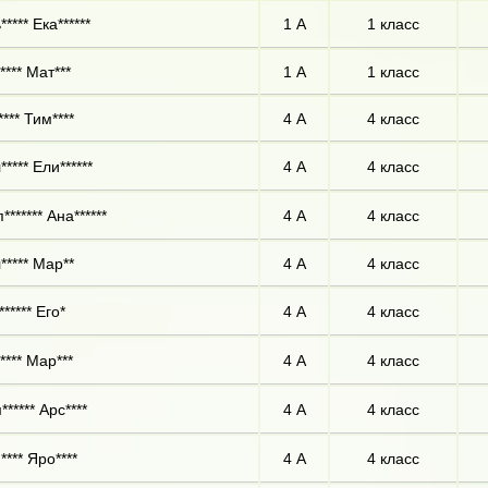
**** Ека******
1 А
1 класс
**** Мат***
1 А
1 класс
*** Тим****
4 А
4 класс
**** Ели******
4 А
4 класс
****** Ана******
4 А
4 класс
***** Мар**
4 А
4 класс
***** Его*
4 А
4 класс
**** Мар***
4 А
4 класс
***** Арс****
4 А
4 класс
**** Яро****
4 А
4 класс