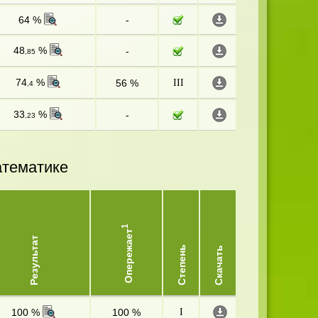
64 %
-
48
%
-
,85
74
%
56 %
III
,4
33
%
-
,23
атематике
1
Опережает
Результат
Степень
Скачать
100 %
100 %
I