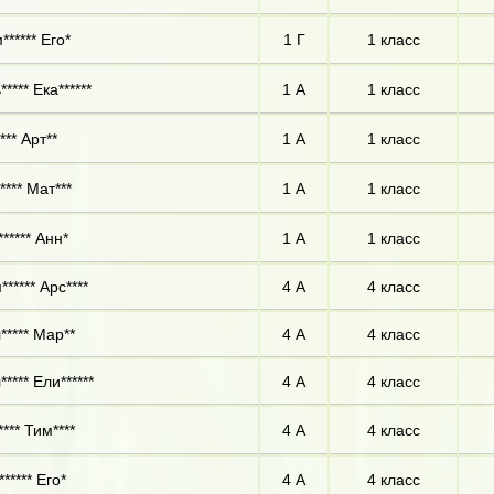
****** Его*
1 Г
1 класс
**** Ека******
1 А
1 класс
*** Арт**
1 А
1 класс
**** Мат***
1 А
1 класс
***** Анн*
1 А
1 класс
***** Арс****
4 А
4 класс
***** Мар**
4 А
4 класс
**** Ели******
4 А
4 класс
*** Тим****
4 А
4 класс
***** Его*
4 А
4 класс