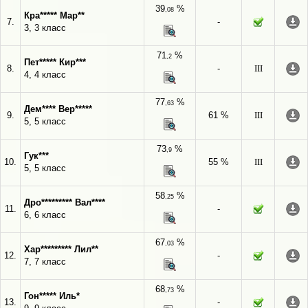
39
%
,08
Кра***** Мар**
7.
-
3, 3 класс
71
%
,2
Пет***** Кир***
8.
-
III
4, 4 класс
77
%
,63
Дем**** Вер*****
9.
61 %
III
5, 5 класс
73
%
,9
Гук***
10.
55 %
III
5, 5 класс
58
%
,25
Дро********* Вал****
11.
-
6, 6 класс
67
%
,03
Хар********* Лил**
12.
-
7, 7 класс
68
%
,73
Гон***** Иль*
13.
-