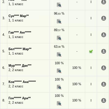
2.
-
I
1, 1 класс
96
%
,83
Суе**** Мар**
3.
-
I
1, 1 класс
89
%
,57
Гав**** Анг*****
4.
-
I
1, 1 класс
63
%
,08
Бел****** Мар**
5.
-
1, 1 класс
100 %
Мур***** Дан***
6.
100 %
I
2, 2 класс
100 %
Ков****** Ана******
7.
100 %
I
2, 2 класс
100 %
Гон****** Ари**
8.
100 %
I
2, 2 класс