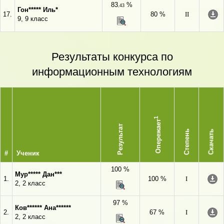
83
%
,43
Гон***** Иль*
17.
80 %
II
9, 9 класс
Результаты конкурса по
информационным технологиям
1
Опережает
Результат
Степень
Скачать
#
Ученик
100 %
Мур***** Дан***
1.
100 %
I
2, 2 класс
97 %
Ков****** Ана******
2.
67 %
I
2, 2 класс