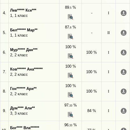
89
%
,5
Лев***** Ксе***
4.
-
I
1, 1 класс
87
%
,6
Бел****** Мар**
5.
-
II
1, 1 класс
100 %
Мур***** Дан***
6.
100 %
I
2, 2 класс
100 %
Ков****** Ана******
7.
100 %
I
2, 2 класс
100 %
Гон****** Ари**
8.
100 %
I
2, 2 класс
97
%
,33
Дум**** Али**
9.
84 %
I
3, 3 класс
96
%
,33
Бог**** Вла******