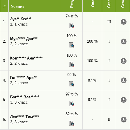
Степень
Скачать
#
Ученик
74
%
,87
Зуе** Ксе***
1.
-
III
1, 1 класс
100 %
Мур***** Дан***
2.
100 %
I
2, 2 класс
100 %
Ков****** Ана******
3.
100 %
I
2, 2 класс
99 %
Гон****** Ари**
4.
87 %
I
2, 2 класс
97
%
,75
Бог**** Вла******
5.
87 %
I
3, 3 класс
82
%
,25
Лев***** Тим****
6.
-
II
3, 3 класс