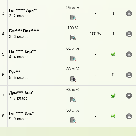
95
%
,78
Гон****** Ари**
3.
-
I
2, 2 класс
100 %
Бог**** Вла******
4.
100 %
I
3, 3 класс
61
%
,94
Пет***** Кир***
5.
-
4, 4 класс
83
%
,53
Гук***
6.
-
II
5, 5 класс
65
%
,16
Дум**** Анн*
7.
-
7, 7 класс
58
%
,07
Гон***** Иль*
8.
-
9, 9 класс