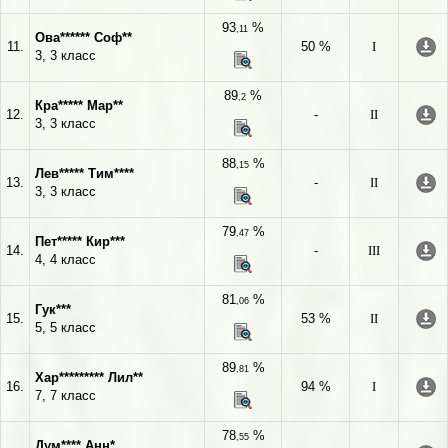
93
%
,11
Ова****** Соф**
11.
50 %
I
3, 3 класс
89
%
,2
Кра***** Мар**
12.
-
II
3, 3 класс
88
%
,15
Лев***** Тим****
13.
-
II
3, 3 класс
79
%
,47
Пет***** Кир***
14.
-
III
4, 4 класс
81
%
,06
Гук***
15.
53 %
II
5, 5 класс
89
%
,81
Хар********* Лил**
16.
94 %
I
7, 7 класс
78
%
,55
Дум**** Анн*