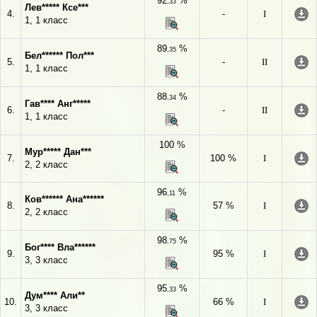
92
%
,33
Лев***** Ксе***
4.
-
I
1, 1 класс
89
%
,35
Бел****** Пол***
5.
-
II
1, 1 класс
88
%
,34
Гав**** Анг*****
6.
-
II
1, 1 класс
100 %
Мур***** Дан***
7.
100 %
I
2, 2 класс
96
%
,11
Ков****** Ана******
8.
57 %
I
2, 2 класс
98
%
,75
Бог**** Вла******
9.
95 %
I
3, 3 класс
95
%
,33
Дум**** Али**
10.
66 %
I
3, 3 класс