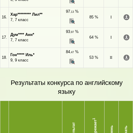
97
%
,13
Хар********* Лил**
16.
85 %
I
7, 7 класс
93
%
,97
Дум**** Анн*
17.
64 %
I
7, 7 класс
84
%
,47
Гон***** Иль*
18.
53 %
II
9, 9 класс
Результаты конкурса по английскому
языку
1
Опережает
Результат