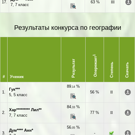
17.
63 %
III
7, 7 класс
Результаты конкурса по географии
1
Опережает
Результат
Степень
Скачать
#
Ученик
89
%
,14
Гук***
1.
56 %
II
5, 5 класс
84
%
,33
Хар********* Лил**
2.
77 %
II
7, 7 класс
56
%
,05
Дум**** Анн*
3.
-