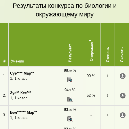
Результаты конкурса по биологии и
окружающему миру
1
Опережает
Результат
Степень
Скачать
#
Ученик
98
%
,49
Суе**** Мар**
1.
90 %
I
1, 1 класс
94
%
,5
Зуе** Ксе***
2.
52 %
I
1, 1 класс
93
%
,85
Бел****** Мар**
3.
-
I
1, 1 класс