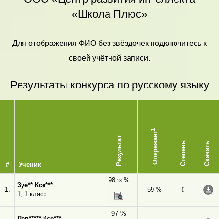
«Школа Плюс»
Для отображения ФИО без звёздочек подключитесь к
своей учётной записи.
Результаты конкурса по русскому языку
1
Опережает
Результат
Степень
Скачать
#
Ученик
98
%
,13
Зуе** Ксе***
1.
59 %
I
1, 1 класс
97 %
Лев***** Ксе***