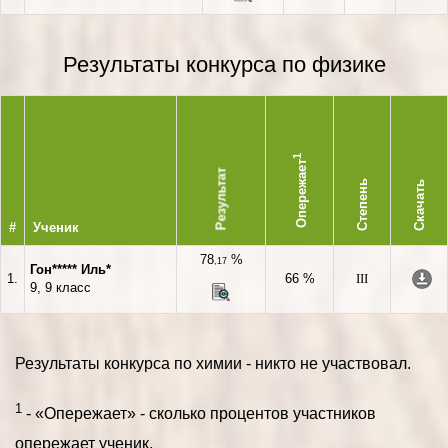
Результаты конкурса по физике
1
Опережает
Результат
Степень
Скачать
#
Ученик
78
%
,17
Гон***** Иль*
1.
66 %
III
9, 9 класс
Результаты конкурса по химии - никто не участвовал.
1
- «Опережает» - сколько процентов участников
опережает ученик.