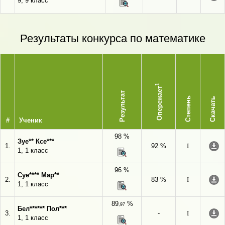
9, 9 класс
Результаты конкурса по математике
1
Опережает
Результат
Степень
Скачать
#
Ученик
98 %
Зуе** Ксе***
1.
92 %
I
1, 1 класс
96 %
Суе**** Мар**
2.
83 %
I
1, 1 класс
89
%
,97
Бел****** Пол***
3.
-
I
1, 1 класс