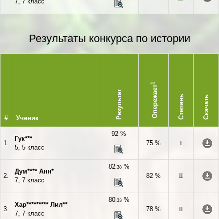
7, 7 класс
Результаты конкурса по истории
1
Опережает
Результат
Степень
Скачать
#
Ученик
92 %
Гук***
1.
75 %
I
5, 5 класс
82
%
,38
Дум**** Анн*
2.
82 %
II
7, 7 класс
80
%
,33
Хар********* Лил**
3.
78 %
II
7, 7 класс