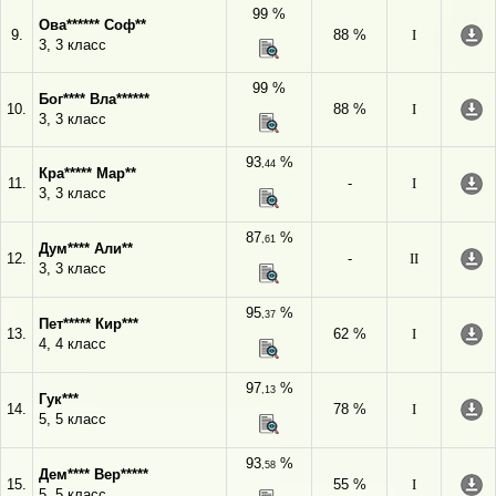
99 %
Ова****** Соф**
9.
88 %
I
3, 3 класс
99 %
Бог**** Вла******
10.
88 %
I
3, 3 класс
93
%
,44
Кра***** Мар**
11.
-
I
3, 3 класс
87
%
,61
Дум**** Али**
12.
-
II
3, 3 класс
95
%
,37
Пет***** Кир***
13.
62 %
I
4, 4 класс
97
%
,13
Гук***
14.
78 %
I
5, 5 класс
93
%
,58
Дем**** Вер*****
15.
55 %
I
5, 5 класс