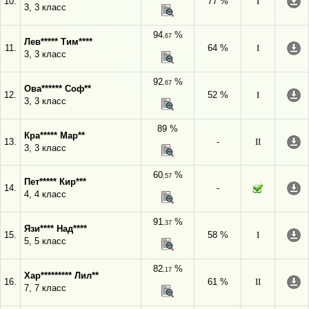
10.
77 %
I
3, 3 класс
94
%
,67
Лев***** Тим****
11.
64 %
I
3, 3 класс
92
%
,67
Ова****** Соф**
12.
52 %
I
3, 3 класс
89 %
Кра***** Мар**
13.
-
II
3, 3 класс
60
%
,57
Пет***** Кир***
14.
-
4, 4 класс
91
%
,37
Язи**** Над****
15.
58 %
I
5, 5 класс
82
%
,17
Хар********* Лил**
16.
61 %
II
7, 7 класс