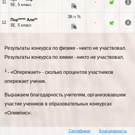
11.
-
5Е, 5 класс
38
%
,73
Пор***** Али**
12.
-
5Е, 5 класс
Результаты конкурса по физике - никто не участвовал.
Результаты конкурса по химии - никто не участвовал.
1
- «Опережает» - сколько процентов участников
опережает ученик.
Выражаем благодарность учителям, организовавшим
участие учеников в образовательных конкурсах
«Олимпис»:
Сертификат
Благодарность