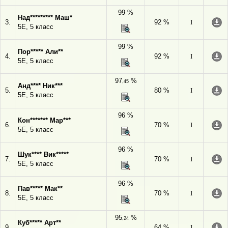
99 %
Над********* Маш*
3.
92 %
I
5Е, 5 класс
99 %
Пор***** Али**
4.
92 %
I
5Е, 5 класс
97
%
,45
Анд**** Ник***
5.
80 %
I
5Е, 5 класс
96 %
Кон******* Мар***
6.
70 %
I
5Е, 5 класс
96 %
Шук**** Вик*****
7.
70 %
I
5Е, 5 класс
96 %
Пав***** Мак**
8.
70 %
I
5Е, 5 класс
95
%
,24
Куб***** Арт**
9.
64 %
I