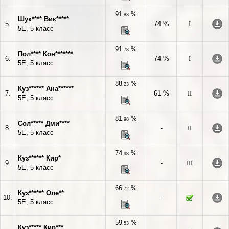
91
%
,83
Шук**** Вик*****
5.
74 %
I
5Е, 5 класс
91
%
,78
Пол**** Кон*******
6.
74 %
I
5Е, 5 класс
88
%
,23
Куз****** Ана******
7.
61 %
II
5Е, 5 класс
81
%
,98
Сол***** Дми****
8.
-
II
5Е, 5 класс
74
%
,98
Куз****** Кир*
9.
-
III
5Е, 5 класс
66
%
,72
Куз****** Оле**
10.
-
5Е, 5 класс
59
%
,53
Куз***** Кир***