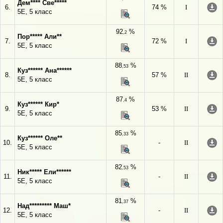
Дем**** Све*****
6.
74 %
I
5Е, 5 класс
92
%
,2
Пор***** Али**
7.
72 %
I
5Е, 5 класс
88
%
,53
Куз****** Ана******
8.
57 %
II
5Е, 5 класс
87
%
,4
Куз****** Кир*
9.
53 %
II
5Е, 5 класс
85
%
,33
Куз****** Оле**
10.
-
II
5Е, 5 класс
82
%
,53
Ник***** Ели******
11.
-
II
5Е, 5 класс
81
%
,37
Над********* Маш*
12.
-
II
5Е, 5 класс