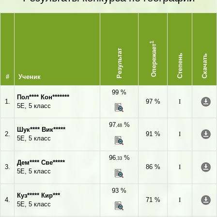
1
Опережает
Результат
Степень
Скачать
#
Ученик
99 %
Пол**** Кон*******
1.
97 %
I
5Е, 5 класс
97
%
,48
Шук**** Вик*****
2.
91 %
I
5Е, 5 класс
96
%
,33
Дем**** Све*****
3.
86 %
I
5Е, 5 класс
93 %
Куз***** Кир***
4.
71 %
I
5Е, 5 класс