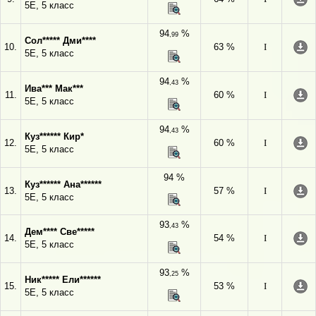
5Е, 5 класс
94
%
,99
Сол***** Дми****
10.
63 %
I
5Е, 5 класс
94
%
,43
Ива*** Мак***
11.
60 %
I
5Е, 5 класс
94
%
,43
Куз****** Кир*
12.
60 %
I
5Е, 5 класс
94 %
Куз****** Ана******
13.
57 %
I
5Е, 5 класс
93
%
,43
Дем**** Све*****
14.
54 %
I
5Е, 5 класс
93
%
,25
Ник***** Ели******
15.
53 %
I
5Е, 5 класс