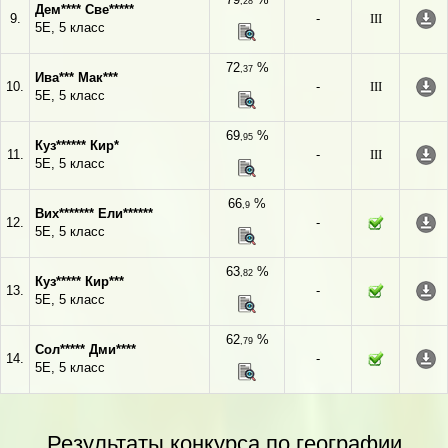
,28
Дем**** Све*****
9.
-
III
5Е, 5 класс
72
%
,37
Ива*** Мак***
10.
-
III
5Е, 5 класс
69
%
,95
Куз****** Кир*
11.
-
III
5Е, 5 класс
66
%
,9
Вих******* Ели******
12.
-
5Е, 5 класс
63
%
,82
Куз***** Кир***
13.
-
5Е, 5 класс
62
%
,79
Сол***** Дми****
14.
-
5Е, 5 класс
Результаты конкурса по географии