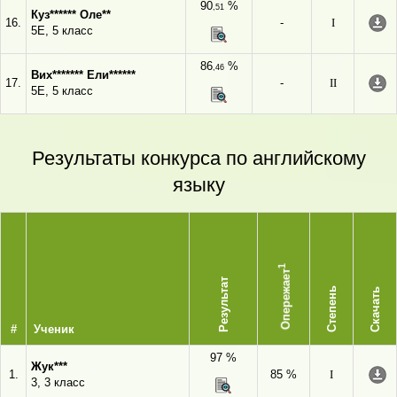
90
%
,51
Куз****** Оле**
16.
-
I
5Е, 5 класс
86
%
,46
Вих******* Ели******
17.
-
II
5Е, 5 класс
Результаты конкурса по английскому
языку
1
Опережает
Результат
Степень
Скачать
#
Ученик
97 %
Жук***
1.
85 %
I
3, 3 класс