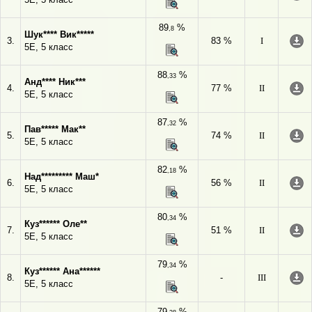
89
%
,8
Шук**** Вик*****
3.
83 %
I
5Е, 5 класс
88
%
,33
Анд**** Ник***
4.
77 %
II
5Е, 5 класс
87
%
,32
Пав***** Мак**
5.
74 %
II
5Е, 5 класс
82
%
,18
Над********* Маш*
6.
56 %
II
5Е, 5 класс
80
%
,34
Куз****** Оле**
7.
51 %
II
5Е, 5 класс
79
%
,34
Куз****** Ана******
8.
-
III
5Е, 5 класс
79
%