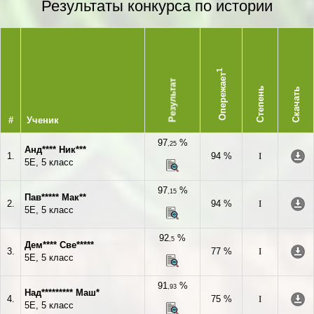
Результаты конкурса по истории
1
Опережает
Результат
Степень
Скачать
#
Ученик
97
%
,25
Анд**** Ник***
1.
94 %
I
5Е, 5 класс
97
%
,15
Пав***** Мак**
2.
94 %
I
5Е, 5 класс
92
%
,5
Дем**** Све*****
3.
77 %
I
5Е, 5 класс
91
%
,93
Над********* Маш*
4.
75 %
I
5Е, 5 класс