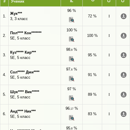
#
Ученик
96 %
Жук***
1.
72 %
I
3, 3 класс
100 %
Пол**** Кон*******
2.
100 %
I
5Е, 5 класс
98
%
,8
Куз***** Кир***
3.
95 %
I
5Е, 5 класс
97
%
,6
Сол***** Дми****
4.
91 %
I
5Е, 5 класс
97 %
Шук**** Вик*****
5.
89 %
I
5Е, 5 класс
96
%
,17
Анд**** Ник***
6.
83 %
I
5Е, 5 класс
95
%
,8