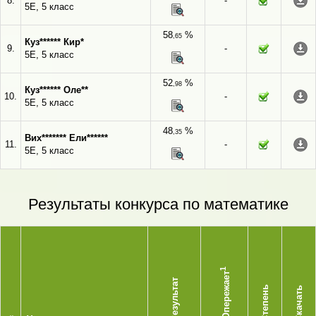
8.
-
5Е, 5 класс
58
%
,65
Куз****** Кир*
9.
-
5Е, 5 класс
52
%
,98
Куз****** Оле**
10.
-
5Е, 5 класс
48
%
,35
Вих******* Ели******
11.
-
5Е, 5 класс
Результаты конкурса по математике
1
Опережает
Результат
Степень
Скачать