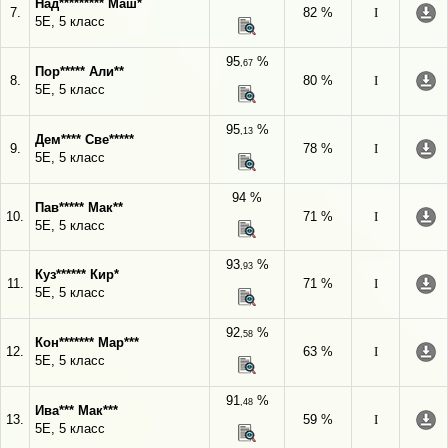
Над********* Маш*
7.
82 %
I
5Е, 5 класс
95
%
,67
Пор***** Али**
8.
80 %
I
5Е, 5 класс
95
%
,13
Дем**** Све*****
9.
78 %
I
5Е, 5 класс
94 %
Пав***** Мак**
10.
71 %
I
5Е, 5 класс
93
%
,93
Куз****** Кир*
11.
71 %
I
5Е, 5 класс
92
%
,58
Кон******* Мар***
12.
63 %
I
5Е, 5 класс
91
%
,48
Ива*** Мак***
13.
59 %
I
5Е, 5 класс