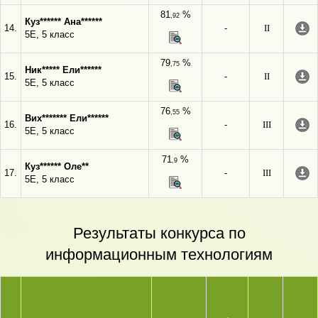
81
%
,92
Куз****** Ана******
14.
-
II
5Е, 5 класс
79
%
,75
Ник***** Ели******
15.
-
II
5Е, 5 класс
76
%
,55
Вих******* Ели******
16.
-
III
5Е, 5 класс
71
%
,9
Куз****** Оле**
17.
-
III
5Е, 5 класс
Результаты конкурса по
информационным технологиям