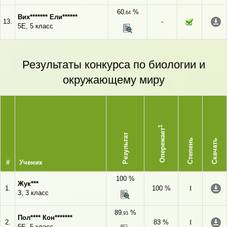
60
%
,64
Вих******* Ели******
13.
-
5Е, 5 класс
Результаты конкурса по биологии и
окружающему миру
1
Опережает
Результат
Степень
Скачать
#
Ученик
100 %
Жук***
1.
100 %
I
3, 3 класс
89
%
,93
Пол**** Кон*******
2.
83 %
I
5Е, 5 класс