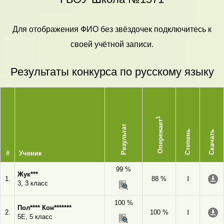
Для отображения ФИО без звёздочек подключитесь к
своей учётной записи.
Результаты конкурса по русскому языку
1
Опережает
Результат
Степень
Скачать
#
Ученик
99 %
Жук***
1.
88 %
I
3, 3 класс
100 %
Пол**** Кон*******
2.
100 %
I
5Е, 5 класс