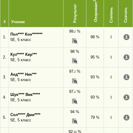
1
Опережает
Результат
Степень
Скачать
#
Ученик
99
%
,2
Пол**** Кон*******
1.
98 %
I
5Е, 5 класс
98 %
Куз***** Кир***
2.
95 %
I
5Е, 5 класс
97
%
,2
Анд**** Ник***
3.
93 %
I
5Е, 5 класс
97
%
,2
Шук**** Вик*****
4.
93 %
I
5Е, 5 класс
94 %
Сол***** Дми****
5.
79 %
I
5Е, 5 класс
92
%
,53