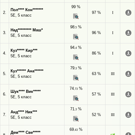
99 %
Пол**** Кон*******
2.
97 %
I
5Е, 5 класс
98
%
,5
Над********* Маш*
3.
96 %
I
5Е, 5 класс
94
%
,4
Куз***** Кир***
4.
86 %
I
5Е, 5 класс
79
%
,3
Куз****** Ана******
5.
63 %
III
5Е, 5 класс
74
%
,73
Шук**** Вик*****
6.
57 %
III
5Е, 5 класс
71
%
,3
Анд**** Ник***
7.
52 %
III
5Е, 5 класс
69
%
,43
Дем**** Све*****