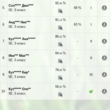
92
%
,48
Сол***** Дми****
5.
69 %
I
5Е, 5 класс
91
%
,14
Анд**** Ник***
6.
63 %
I
5Е, 5 класс
86
%
,33
Куз****** Ана******
7.
-
II
5Е, 5 класс
84
%
,59
Ива*** Мак***
8.
-
II
5Е, 5 класс
78
%
,06
Куз****** Кир*
9.
-
III
5Е, 5 класс
56
%
,05
Куз****** Оле**
10.
-
5Е, 5 класс