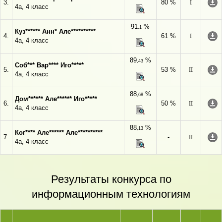
3.
80 %
I
4а, 4 класс
91
%
,1
Куз****** Анн* Але**********
4.
61 %
I
4а, 4 класс
89
%
,43
Соб*** Вар**** Иго*****
5.
53 %
II
4а, 4 класс
88
%
,68
Дом****** Але****** Иго*****
6.
50 %
II
4а, 4 класс
88
%
,13
Ког**** Але****** Але**********
7.
-
II
4а, 4 класс
Результаты конкурса по
информационным технологиям