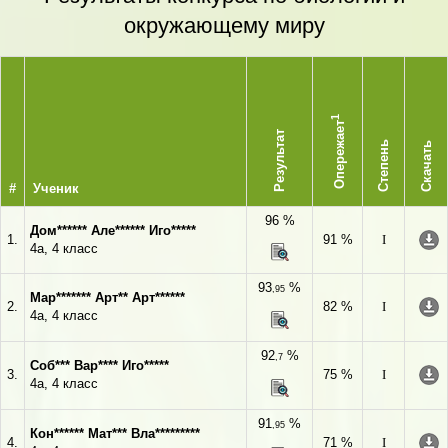
окружающему миру
1
Опережает
Результат
Степень
Скачать
#
Ученик
96 %
Дом****** Але****** Иго*****
1.
91 %
I
4а, 4 класс
93
%
,95
Мар******* Арт** Арт******
2.
82 %
I
4а, 4 класс
92
%
,7
Соб*** Вар**** Иго*****
3.
75 %
I
4а, 4 класс
91
%
,95
Кон****** Мат*** Вла*********
4.
71 %
I