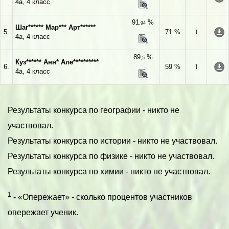
4а, 4 класс
91
%
,94
Шаг****** Мар*** Арт******
5.
71 %
I
4а, 4 класс
89
%
,5
Куз****** Анн* Але**********
6.
59 %
I
4а, 4 класс
Результаты конкурса по географии - никто не
участвовал.
Результаты конкурса по истории - никто не участвовал.
Результаты конкурса по физике - никто не участвовал.
Результаты конкурса по химии - никто не участвовал.
1
- «Опережает» - сколько процентов участников
опережает ученик.