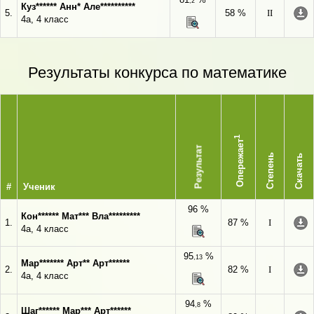
,2
Куз****** Анн* Але**********
5.
58 %
II
4а, 4 класс
Результаты конкурса по математике
1
Опережает
Результат
Степень
Скачать
#
Ученик
96 %
Кон****** Мат*** Вла*********
1.
87 %
I
4а, 4 класс
95
%
,13
Мар******* Арт** Арт******
2.
82 %
I
4а, 4 класс
94
%
,8
Шаг****** Мар*** Арт******