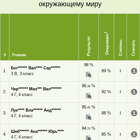
окружающему миру
1
Опережает
Результат
Степень
Скачать
#
Ученик
98 %
Бог****** Вал**** Сер******
1.
89 %
I
3 В, 3 класс
96
%
,39
Чер****** Мих*** Вал*******
2.
92 %
I
4 Г, 4 класс
95
%
,45
Лук**** Вла****** Анд******
3.
88 %
I
4 Г, 4 класс
94
%
,75
Шеб****** Ана****** Юрь****
4.
85 %
I
4 Г, 4 класс