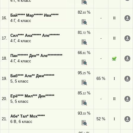
4 Г, 4 класс
82
%
,93
Бай***** Мар****** Ива*****
16.
-
II
4 Г, 4 класс
81
%
,72
Сил**** Ана****** Але*******
17.
-
II
4 Г, 4 класс
66
%
,81
Пан******* Ден** Але**********
18.
-
4 Г, 4 класс
95
%
,25
Баб**** Але** Дми*******
19.
65 %
I
5, 5 класс
85
%
,12
Ерё**** Мил*** Ден******
20.
-
II
5, 5 класс
93
%
,33
Абе* Тал* Мох*****
21.
52 %
I
6 В, 6 класс