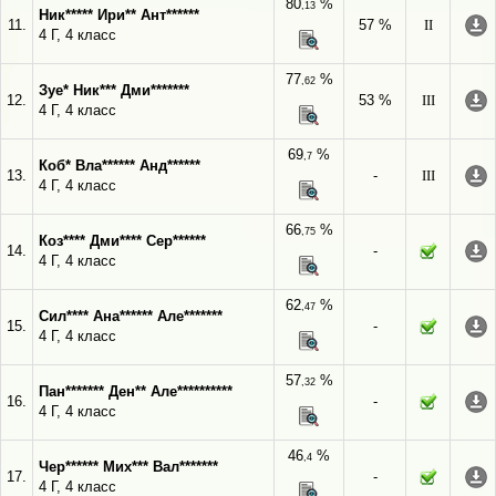
80
%
,13
Ник***** Ири** Ант******
11.
57 %
II
4 Г, 4 класс
77
%
,62
Зуе* Ник*** Дми*******
12.
53 %
III
4 Г, 4 класс
69
%
,7
Коб* Вла****** Анд******
13.
-
III
4 Г, 4 класс
66
%
,75
Коз**** Дми**** Сер******
14.
-
4 Г, 4 класс
62
%
,47
Сил**** Ана****** Але*******
15.
-
4 Г, 4 класс
57
%
,32
Пан******* Ден** Але**********
16.
-
4 Г, 4 класс
46
%
,4
Чер****** Мих*** Вал*******
17.
-
4 Г, 4 класс