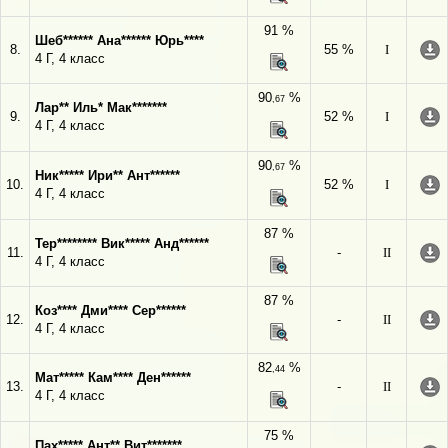
91 %
Шеб****** Ана****** Юрь****
8.
55 %
I
4 Г, 4 класс
90
%
,67
Лар** Иль* Мак*******
9.
52 %
I
4 Г, 4 класс
90
%
,67
Ник***** Ири** Ант******
10.
52 %
I
4 Г, 4 класс
87 %
Тер******** Вик***** Анд******
11.
-
II
4 Г, 4 класс
87 %
Коз**** Дми**** Сер******
12.
-
II
4 Г, 4 класс
82
%
,44
Мат***** Кам**** Ден******
13.
-
II
4 Г, 4 класс
75 %
Пах***** Ант** Вит*******