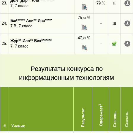
Дол* Дар** Але**********
23.
79 %
II
7, 7 класс
75
%
,63
Бай***** Али** Ива*****
24.
-
III
7 В, 7 класс
47
%
,93
Жур** Ило** Вик*******
25.
-
7, 7 класс
Результаты конкурса по
информационным технологиям
1
Опережает
Результат
Степень
Скачать
#
Ученик