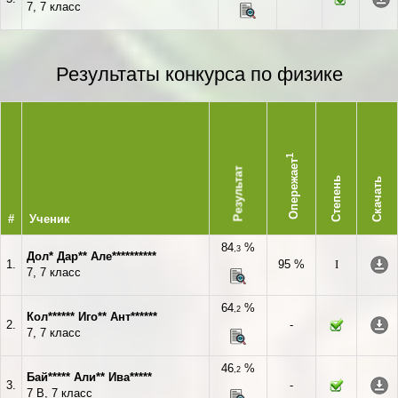
7, 7 класс
Результаты конкурса по физике
1
Опережает
Результат
Степень
Скачать
#
Ученик
84
%
,3
Дол* Дар** Але**********
1.
95 %
I
7, 7 класс
64
%
,2
Кол****** Иго** Ант******
2.
-
7, 7 класс
46
%
,2
Бай***** Али** Ива*****
3.
-
7 В, 7 класс