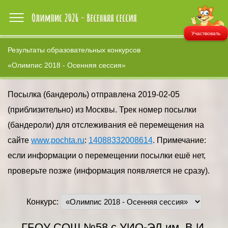
Участвовать
Результаты образовательных конкурсов
«Олимпис 2018 - Осенняя сессия»
Посылка (бандероль) отправлена 2019-02-05
(приблизительно) из Москвы. Трек номер посылки
(бандероли) для отслеживания её перемещения на
сайте
www.pochta.ru
:
14088332008614
. Примечание:
если информации о перемещении посылки ешё нет,
проверьте позже (информация появляется не сразу).
Конкурс:
ГБОУ СОШ №58 с УИО-ЭД им. В.И.