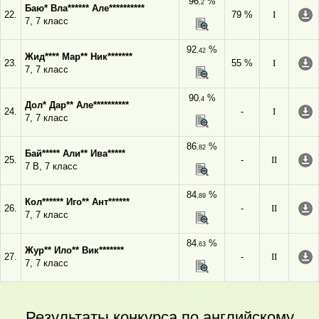
96
%
,2
Баю* Вла****** Але**********
22.
79 %
I
7, 7 класс
92
%
,42
Жид**** Мар** Ник*******
23.
55 %
I
7, 7 класс
90
%
,4
Дол* Дар** Але**********
24.
-
I
7, 7 класс
86
%
,82
Бай***** Али** Ива*****
25.
-
II
7 В, 7 класс
84
%
,89
Кол****** Иго** Ант******
26.
-
II
7, 7 класс
84
%
,63
Жур** Ило** Вик*******
27.
-
II
7, 7 класс
Результаты конкурса по английскому