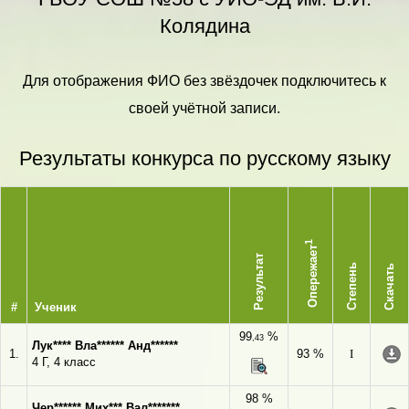
Колядина
Для отображения ФИО без звёздочек подключитесь к
своей учётной записи.
Результаты конкурса по русскому языку
1
Опережает
Результат
Степень
Скачать
#
Ученик
99
%
,43
Лук**** Вла****** Анд******
1.
93 %
I
4 Г, 4 класс
98 %
Чер****** Мих*** Вал*******