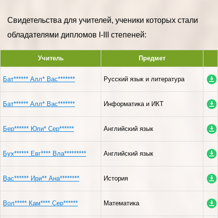
Свидетельства для учителей, ученики которых стали
обладателями дипломов I-III степеней:
Учитель
Предмет
Бат****** Алл* Вас*******
Русский язык и литература
Бат****** Алл* Вас*******
Информатика и ИКТ
Бер****** Юли* Сер******
Английский язык
Бух****** Евг**** Вла*********
Английский язык
Вас****** Ири** Ана********
История
Вол***** Кам**** Сер******
Математика