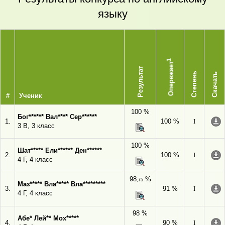
языку
1
Опережает
Результат
Степень
Скачать
#
Ученик
100 %
Бог****** Вал**** Сер******
1.
100 %
I
3 В, 3 класс
100 %
Шат***** Ели****** Ден******
2.
100 %
I
4 Г, 4 класс
98
%
,75
Маз***** Вла***** Вла*********
3.
91 %
I
4 Г, 4 класс
98 %
Абе* Лей** Мох*****
4.
90 %
I