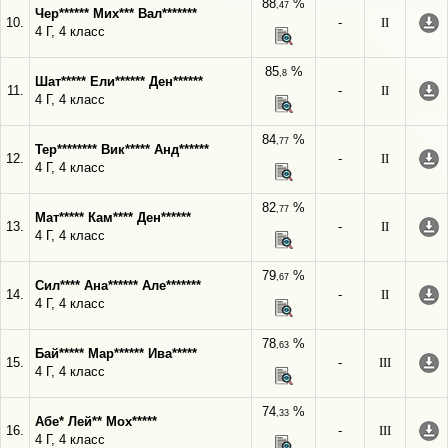
88
%
,47
Чер****** Мих*** Вал*******
10.
-
II
4 Г, 4 класс
85
%
,8
Шат***** Ели****** Ден******
11.
-
II
4 Г, 4 класс
84
%
,77
Тер******** Вик***** Анд******
12.
-
II
4 Г, 4 класс
82
%
,77
Мат***** Кам**** Ден******
13.
-
II
4 Г, 4 класс
79
%
,67
Сил**** Ана****** Але*******
14.
-
II
4 Г, 4 класс
78
%
,63
Бай***** Мар****** Ива*****
15.
-
III
4 Г, 4 класс
74
%
,33
Абе* Лей** Мох*****
16.
-
III
4 Г, 4 класс