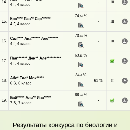
14.
-
III
4 Г, 4 класс
74
%
,44
Кра**** Пав** Сер******
15.
-
III
4 Г, 4 класс
70
%
,44
Сил**** Ана****** Але*******
16.
-
III
4 Г, 4 класс
63
%
,11
Пан******* Ден** Але**********
17.
-
4 Г, 4 класс
84
%
,4
Абе* Тал* Мох*****
18.
61 %
II
6 В, 6 класс
66
%
,24
Бай***** Али** Ива*****
19.
-
7 В, 7 класс
Результаты конкурса по биологии и