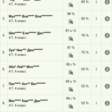
2.
83 %
I
4 Г, 4 класс
98 %
Маз***** Вла***** Вла*********
3.
83 %
I
4 Г, 4 класс
97
%
,33
Шат***** Ели****** Ден******
4.
76 %
I
4 Г, 4 класс
97 %
Зуе* Ник*** Дми*******
5.
75 %
I
4 Г, 4 класс
95
%
,5
Абе* Лей** Мох*****
6.
63 %
I
4 Г, 4 класс
94
%
,11
Пах***** Ант** Вит*******
7.
53 %
I
4 Г, 4 класс
94
%
,1
Мат***** Кам**** Ден******
8.
53 %
I
4 Г, 4 класс