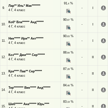
91
%
,4
Лар** Иль* Мак*******
9.
-
I
4 Г, 4 класс
90
%
,87
Коб* Вла****** Анд******
10.
-
I
4 Г, 4 класс
90
%
,83
Ник***** Ири** Ант******
11.
-
I
4 Г, 4 класс
88
%
,84
Коз**** Дми**** Сер******
12.
-
II
4 Г, 4 класс
87
%
,28
Кра**** Пав** Сер******
13.
-
II
4 Г, 4 класс
84
%
,46
Тер******** Вик***** Анд******
14.
-
II
4 Г, 4 класс
83
%
,19
Шеб****** Ана****** Юрь****
15.
-
II