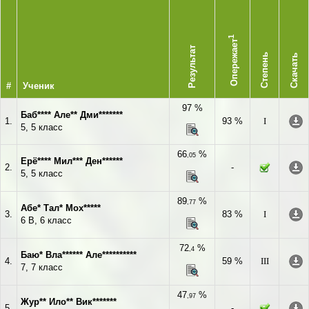
1
Опережает
Результат
Степень
Скачать
#
Ученик
97 %
Баб**** Але** Дми*******
1.
93 %
I
5, 5 класс
66
%
,05
Ерё**** Мил*** Ден******
2.
-
5, 5 класс
89
%
,77
Абе* Тал* Мох*****
3.
83 %
I
6 В, 6 класс
72
%
,4
Баю* Вла****** Але**********
4.
59 %
III
7, 7 класс
47
%
,97
Жур** Ило** Вик*******
5.
-