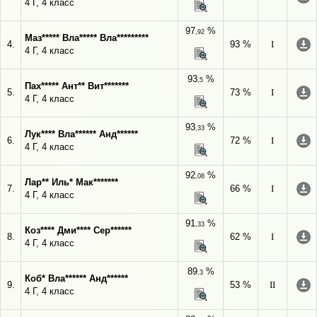
4 Г, 4 класс
97
%
,92
Маз***** Вла***** Вла*********
4.
93 %
I
4 Г, 4 класс
93
%
,5
Пах***** Ант** Вит*******
5.
73 %
I
4 Г, 4 класс
93
%
,33
Лук**** Вла****** Анд******
6.
72 %
I
4 Г, 4 класс
92
%
,08
Лар** Иль* Мак*******
7.
66 %
I
4 Г, 4 класс
91
%
,33
Коз**** Дми**** Сер******
8.
62 %
I
4 Г, 4 класс
89
%
,3
Коб* Вла****** Анд******
9.
53 %
II
4 Г, 4 класс