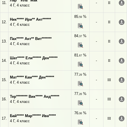
Лар** Иль* Мак*******
11.
-
II
4 Г, 4 класс
85
%
,59
Ник***** Ири** Ант******
12.
-
II
4 Г, 4 класс
84
%
,37
Пах***** Ант** Вит*******
13.
-
II
4 Г, 4 класс
81
%
,67
Шат***** Ели****** Ден******
14.
-
II
4 Г, 4 класс
77
%
,29
Мат***** Кам**** Ден******
15.
-
III
4 Г, 4 класс
77
%
,26
Тер******** Вик***** Анд******
16.
-
III
4 Г, 4 класс
76
%
,06
Бай***** Мар****** Ива*****
17.
-
III
4 Г, 4 класс