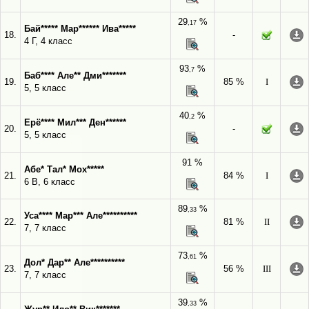
29
%
,17
Бай***** Мар****** Ива*****
18.
-
4 Г, 4 класс
93
%
,7
Баб**** Але** Дми*******
19.
85 %
I
5, 5 класс
40
%
,2
Ерё**** Мил*** Ден******
20.
-
5, 5 класс
91 %
Абе* Тал* Мох*****
21.
84 %
I
6 В, 6 класс
89
%
,33
Уса**** Мар*** Але**********
22.
81 %
II
7, 7 класс
73
%
,61
Дол* Дар** Але**********
23.
56 %
III
7, 7 класс
39
%
,33