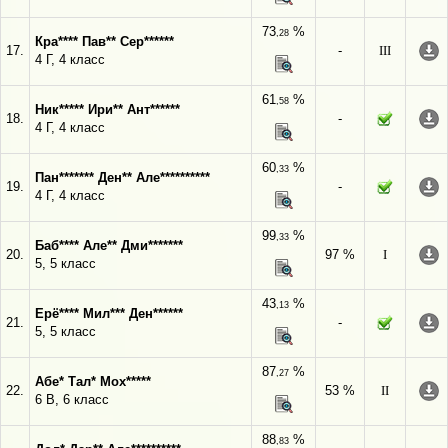
73
%
,28
Кра**** Пав** Сер******
17.
-
III
4 Г, 4 класс
61
%
,58
Ник***** Ири** Ант******
18.
-
4 Г, 4 класс
60
%
,33
Пан******* Ден** Але**********
19.
-
4 Г, 4 класс
99
%
,33
Баб**** Але** Дми*******
20.
97 %
I
5, 5 класс
43
%
,13
Ерё**** Мил*** Ден******
21.
-
5, 5 класс
87
%
,27
Абе* Тал* Мох*****
22.
53 %
II
6 В, 6 класс
88
%
,83