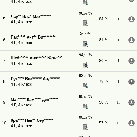
4 Г, 4 класс
96
%
,08
Лар** Иль* Мак*******
5.
84 %
I
4 Г, 4 класс
94
%
,6
Пах***** Ант** Вит*******
6.
81 %
I
4 Г, 4 класс
94
%
,15
Шеб****** Ана****** Юрь****
7.
80 %
I
4 Г, 4 класс
93
%
,75
Лук**** Вла****** Анд******
8.
79 %
I
4 Г, 4 класс
80
%
,62
Мат***** Кам**** Ден******
9.
58 %
II
4 Г, 4 класс
80
%
,23
Кра**** Пав** Сер******
10.
57 %
II
4 Г, 4 класс