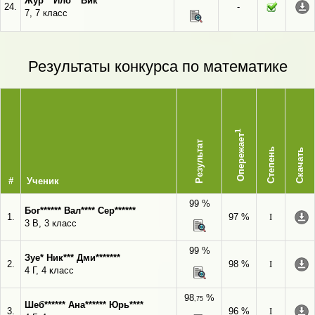
Жур** Ило** Вик*******
24.
-
7, 7 класс
Результаты конкурса по математике
1
Опережает
Результат
Степень
Скачать
#
Ученик
99 %
Бог****** Вал**** Сер******
1.
97 %
I
3 В, 3 класс
99 %
Зуе* Ник*** Дми*******
2.
98 %
I
4 Г, 4 класс
98
%
,75
Шеб****** Ана****** Юрь****
3.
96 %
I