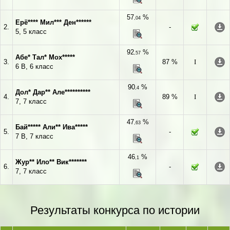
57
%
,04
Ерё**** Мил*** Ден******
2.
-
5, 5 класс
92
%
,57
Абе* Тал* Мох*****
3.
87 %
I
6 В, 6 класс
90
%
,4
Дол* Дар** Але**********
4.
89 %
I
7, 7 класс
47
%
,63
Бай***** Али** Ива*****
5.
-
7 В, 7 класс
46
%
,1
Жур** Ило** Вик*******
6.
-
7, 7 класс
Результаты конкурса по истории