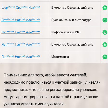
Щер****** Све***** Ива*****
Биология, Окружающий мир
Явт****** Нат**** Але*******
Русский язык и литература
Явт****** Нат**** Але*******
Информатика и ИКТ
Явт****** Нат**** Але*******
Биология, Окружающий мир
Явт****** Нат**** Але*******
Математика
Примечание: для того, чтобы ввести учителей,
необходимо подключиться к учётной записи (учителя-
предметники, которые не регистрировали учеников,
могут зарегистрироваться) и на этой странице возле
учеников указать имена учителей.