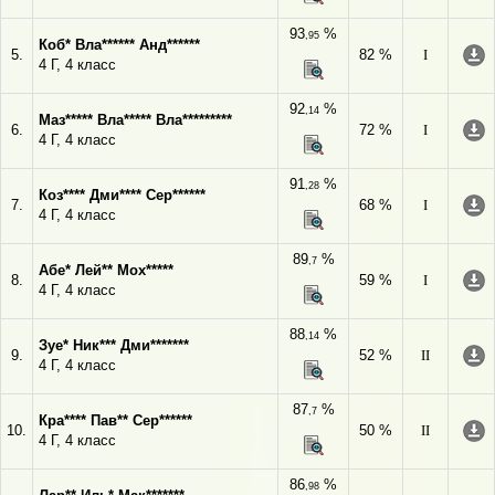
93
%
,95
Коб* Вла****** Анд******
5.
82 %
I
4 Г, 4 класс
92
%
,14
Маз***** Вла***** Вла*********
6.
72 %
I
4 Г, 4 класс
91
%
,28
Коз**** Дми**** Сер******
7.
68 %
I
4 Г, 4 класс
89
%
,7
Абе* Лей** Мох*****
8.
59 %
I
4 Г, 4 класс
88
%
,14
Зуе* Ник*** Дми*******
9.
52 %
II
4 Г, 4 класс
87
%
,7
Кра**** Пав** Сер******
10.
50 %
II
4 Г, 4 класс
86
%
,98