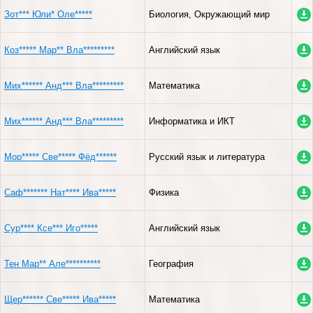
Зот*** Юли* Оле*****
Биология, Окружающий мир
Коз***** Мар** Вла*********
Английский язык
Мих****** Анд*** Вла*********
Математика
Мих****** Анд*** Вла*********
Информатика и ИКТ
Мор***** Све***** Фёд******
Русский язык и литература
Саф******* Нат**** Ива*****
Физика
Сур**** Ксе*** Иго*****
Английский язык
Тен Мар** Але**********
География
Щер****** Све***** Ива*****
Математика