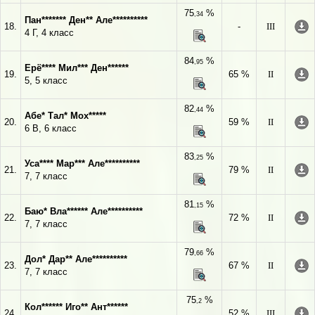
75
%
,34
Пан******* Ден** Але**********
18.
-
III
4 Г, 4 класс
84
%
,95
Ерё**** Мил*** Ден******
19.
65 %
II
5, 5 класс
82
%
,44
Абе* Тал* Мох*****
20.
59 %
II
6 В, 6 класс
83
%
,25
Уса**** Мар*** Але**********
21.
79 %
II
7, 7 класс
81
%
,15
Баю* Вла****** Але**********
22.
72 %
II
7, 7 класс
79
%
,66
Дол* Дар** Але**********
23.
67 %
II
7, 7 класс
75
%
,2
Кол****** Иго** Ант******
24.
52 %
III