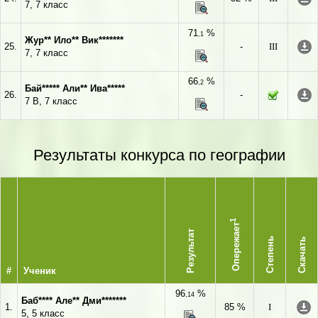
7, 7 класс
71
%
,1
Жур** Ило** Вик*******
25.
-
III
7, 7 класс
66
%
,2
Бай***** Али** Ива*****
26.
-
7 В, 7 класс
Результаты конкурса по географии
1
Опережает
Результат
Степень
Скачать
#
Ученик
96
%
,14
Баб**** Але** Дми*******
1.
85 %
I
5, 5 класс