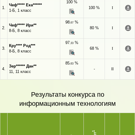
100 %
Чеф***** Ека******
1.
100 %
I
1-Б, 1 класс
98
%
,67
Чеф***** Ири**
2.
80 %
I
8-Б, 8 класс
97
%
,33
Кру**** Род***
3.
68 %
I
8-Б, 8 класс
85
%
,63
Зер****** Дан**
4.
-
II
11, 11 класс
Результаты конкурса по
информационным технологиям
1