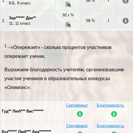
1.
58 %
I
8-Б, 8 класс
92
%
,4
Зер****** Дан**
2.
58 %
I
11, 11 класс
1
- «Опережает» - сколько процентов участников
опережает ученик.
Выражаем благодарность учителям, организовавшим
участие учеников в образовательных конкурсах
«Олимпис»:
Сертификат
Благодарность
Гуд** Люб*** Вас*******
Сертификат
Благодарность
Куз****** Люб*** Ана********