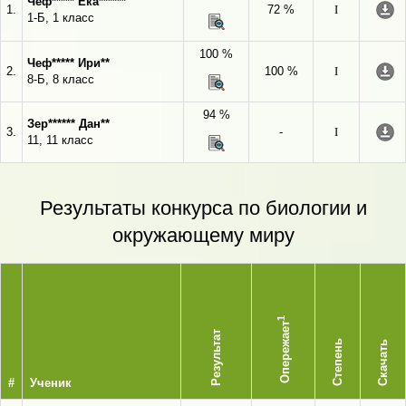
Чеф***** Ека******
1.
72 %
I
1-Б, 1 класс
100 %
Чеф***** Ири**
2.
100 %
I
8-Б, 8 класс
94 %
Зер****** Дан**
3.
-
I
11, 11 класс
Результаты конкурса по биологии и
окружающему миру
1
Опережает
Результат
Степень
Скачать
#
Ученик