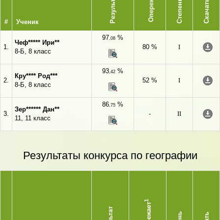
Опережает
Результат
Степень
Скачать
#
Ученик
97
%
,08
Чеф***** Ири**
1.
80 %
I
8-Б, 8 класс
93
%
,42
Кру**** Род***
2.
52 %
I
8-Б, 8 класс
86
%
,75
Зер****** Дан**
3.
-
II
11, 11 класс
Результаты конкурса по географии
1
Опережает