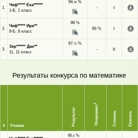
94
%
,08
Чеф***** Ека******
1.
-
I
1-Б, 1 класс
98 %
Чеф***** Ири**
2.
85 %
I
8-Б, 8 класс
87
%
,75
Зер****** Дан**
3.
-
II
11, 11 класс
Результаты конкурса по математике
1
Опережает
Результат
Степень
Скачать
#
Ученик
95
%
,8