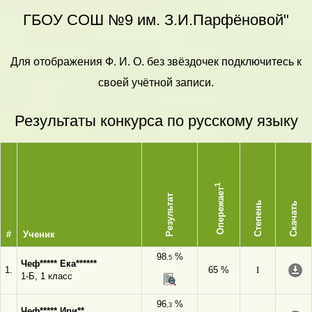
ГБОУ СОШ №9 им. З.И.Парфёновой"
Для отображения Ф. И. О. без звёздочек подключитесь к
своей учётной записи.
Результаты конкурса по русскому языку
1
Опережает
Результат
Степень
Скачать
#
Ученик
98
%
,5
Чеф***** Ека******
1.
65 %
I
1-Б, 1 класс
96
%
,3
Чеф***** Ири**