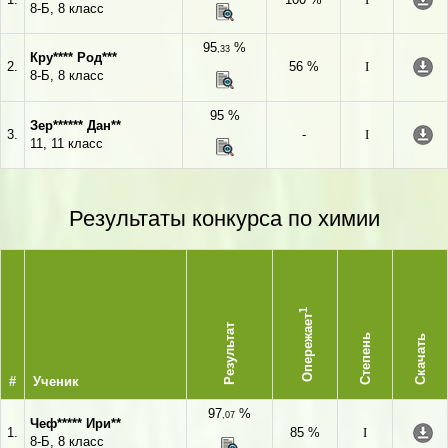
8-Б, 8 класс
95
%
,33
Кру**** Род***
2.
56 %
I
8-Б, 8 класс
95 %
Зер****** Дан**
3.
-
I
11, 11 класс
Результаты конкурса по химии
1
Опережает
Результат
Степень
Скачать
#
Ученик
97
%
,07
Чеф***** Ири**
1.
85 %
I
8-Б, 8 класс