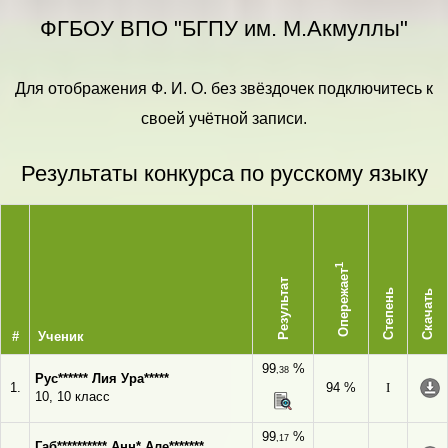
ФГБОУ ВПО "БГПУ им. М.Акмуллы"
Для отображения Ф. И. О. без звёздочек подключитесь к
своей учётной записи.
Результаты конкурса по русскому языку
1
Опережает
Результат
Степень
Скачать
#
Ученик
99
%
,38
Рус****** Лия Ура*****
1.
94 %
I
10, 10 класс
99
%
,17
Габ********** Анн* Але*******