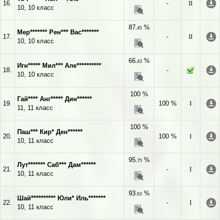
16.
-
II
10, 10 класс
87
%
,45
Мер******* Рен*** Вас*******
17.
-
II
10, 10 класс
66
%
,43
Игн***** Мил*** Але**********
18.
-
10, 10 класс
100 %
Гай**** Анг***** Дин******
19.
100 %
I
11, 11 класс
100 %
Паш*** Кир* Ден******
20.
100 %
I
10, 11 класс
95
%
,75
Лут******* Саб*** Дам******
21.
-
I
10, 11 класс
93
%
,63
Шай********** Юли* Иль*******
22.
-
I
10, 11 класс