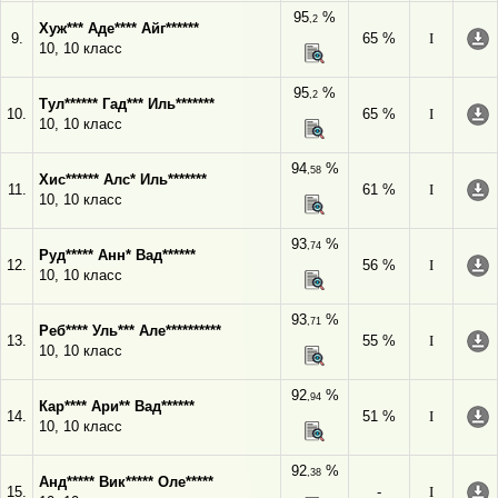
95
%
,2
Хуж*** Аде**** Айг******
9.
65 %
I
10, 10 класс
95
%
,2
Тул****** Гад*** Иль*******
10.
65 %
I
10, 10 класс
94
%
,58
Хис****** Алс* Иль*******
11.
61 %
I
10, 10 класс
93
%
,74
Руд***** Анн* Вад******
12.
56 %
I
10, 10 класс
93
%
,71
Реб**** Уль*** Але**********
13.
55 %
I
10, 10 класс
92
%
,94
Кар**** Ари** Вад******
14.
51 %
I
10, 10 класс
92
%
,38
Анд***** Вик***** Оле*****
15.
-
I