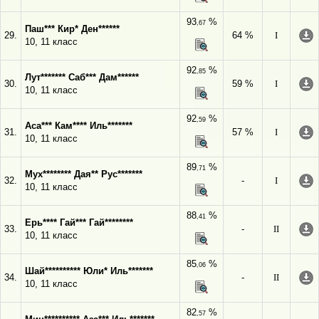
93
%
,67
Паш*** Кир* Ден******
29.
64 %
I
10, 11 класс
92
%
,85
Лут******* Саб*** Дам******
30.
59 %
I
10, 11 класс
92
%
,59
Аса*** Кам**** Иль*******
31.
57 %
I
10, 11 класс
89
%
,71
Мух******** Дая** Рус*******
32.
-
I
10, 11 класс
88
%
,41
Ерь**** Гай*** Гай********
33.
-
II
10, 11 класс
85
%
,06
Шай********** Юли* Иль*******
34.
-
II
10, 11 класс
82
%
,57