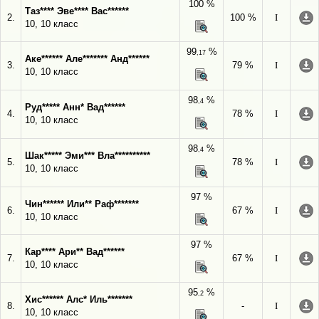
100 %
Таз**** Эве**** Вас******
2.
100 %
I
10, 10 класс
99
%
,17
Аке****** Але******* Анд******
3.
79 %
I
10, 10 класс
98
%
,4
Руд***** Анн* Вад******
4.
78 %
I
10, 10 класс
98
%
,4
Шак***** Эми*** Вла**********
5.
78 %
I
10, 10 класс
97 %
Чин****** Или** Раф*******
6.
67 %
I
10, 10 класс
97 %
Кар**** Ари** Вад******
7.
67 %
I
10, 10 класс
95
%
,2
Хис****** Алс* Иль*******
8.
-
I
10, 10 класс