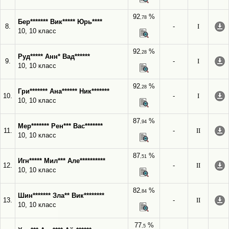
92
%
,78
Бер******* Вик***** Юрь****
8.
-
I
10, 10 класс
92
%
,28
Руд***** Анн* Вад******
9.
-
I
10, 10 класс
92
%
,28
Гри******* Ана****** Ник*******
10.
-
I
10, 10 класс
87
%
,94
Мер******* Рен*** Вас*******
11.
-
II
10, 10 класс
87
%
,51
Игн***** Мил*** Але**********
12.
-
II
10, 10 класс
82
%
,84
Шин******* Зла** Вик********
13.
-
II
10, 10 класс
77
%
,5