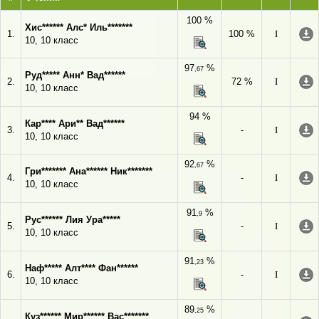
100 %
Хис****** Алс* Иль*******
1.
100 %
I
10, 10 класс
97
%
,67
Руд***** Анн* Вад******
2.
72 %
I
10, 10 класс
94 %
Кар**** Ари** Вад******
3.
-
I
10, 10 класс
92
%
,67
Гри******* Ана****** Ник*******
4.
-
I
10, 10 класс
91
%
,9
Рус****** Лия Ура*****
5.
-
I
10, 10 класс
91
%
,23
Наф***** Алт**** Фан******
6.
-
I
10, 10 класс
89
%
,25
Куз****** Мир****** Вас*******