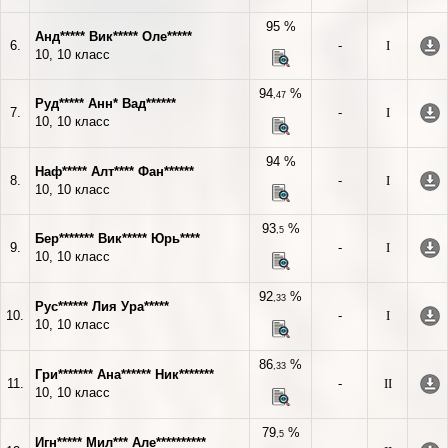
95 %
Анд***** Вик***** Оле*****
6.
-
I
10, 10 класс
94
%
,47
Руд***** Анн* Вад******
7.
-
I
10, 10 класс
94 %
Наф***** Алт**** Фан******
8.
-
I
10, 10 класс
93
%
,5
Бер******* Вик***** Юрь****
9.
-
I
10, 10 класс
92
%
,33
Рус****** Лия Ура*****
10.
-
I
10, 10 класс
86
%
,33
Гри******* Ана****** Ник*******
11.
-
II
10, 10 класс
79
%
,5
Игн***** Мил*** Але**********