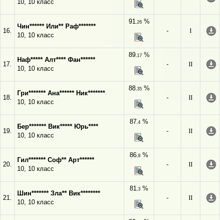
10, 10 класс
91
%
,26
Чин****** Или** Раф*******
16.
-
I
10, 10 класс
89
%
,17
Наф***** Алт**** Фан******
17.
-
II
10, 10 класс
88
%
,35
Гри******* Ана****** Ник*******
18.
-
II
10, 10 класс
87
%
,4
Бер******* Вик***** Юрь****
19.
-
II
10, 10 класс
86
%
,8
Гил******* Соф** Арт******
20.
-
II
10, 10 класс
81
%
,3
Шин******* Зла** Вик********
21.
-
II
10, 10 класс