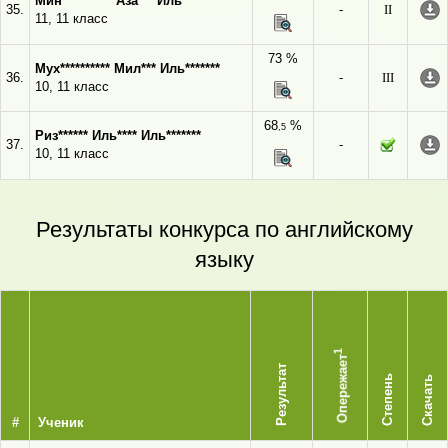
Мин********** Аза*** Иль*******
35.
-
II
11, 11 класс
73 %
Мух********** Мил*** Иль*******
36.
-
III
10, 11 класс
68
%
,5
Риз****** Иль**** Иль*******
37.
-
10, 11 класс
Результаты конкурса по английскому
языку
1
Опережает
Результат
Степень
Скачать
#
Ученик