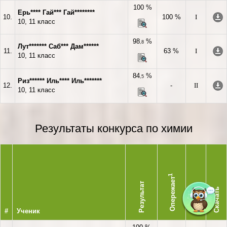
100 %
Ерь**** Гай*** Гай********
10.
100 %
I
10, 11 класс
98
%
,8
Лут******* Саб*** Дам******
11.
63 %
I
10, 11 класс
84
%
,5
Риз****** Иль**** Иль*******
12.
-
II
10, 11 класс
Результаты конкурса по химии
1
Опережает
Результат
Степень
Скачать
#
Ученик