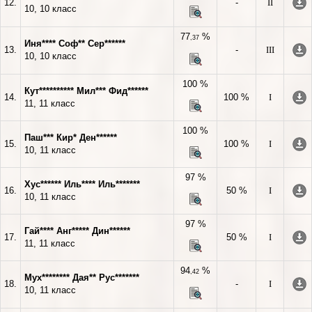
12.
-
II
10, 10 класс
77
%
,37
Иня**** Соф** Сер******
13.
-
III
10, 10 класс
100 %
Кут********** Мил*** Фид******
14.
100 %
I
11, 11 класс
100 %
Паш*** Кир* Ден******
15.
100 %
I
10, 11 класс
97 %
Хус****** Иль**** Иль*******
16.
50 %
I
10, 11 класс
97 %
Гай**** Анг***** Дин******
17.
50 %
I
11, 11 класс
94
%
,42
Мух******** Дая** Рус*******
18.
-
I
10, 11 класс