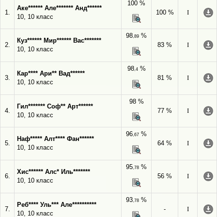
100 %
Аке****** Але******* Анд******
1.
100 %
I
10, 10 класс
98
%
,89
Куз****** Мир****** Вас*******
2.
83 %
I
10, 10 класс
98
%
,4
Кар**** Ари** Вад******
3.
81 %
I
10, 10 класс
98 %
Гил******* Соф** Арт******
4.
77 %
I
10, 10 класс
96
%
,67
Наф***** Алт**** Фан******
5.
64 %
I
10, 10 класс
95
%
,78
Хис****** Алс* Иль*******
6.
56 %
I
10, 10 класс
93
%
,78
Реб**** Уль*** Але**********
7.
-
I
10, 10 класс