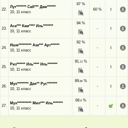
97 %
Лут******* Саб*** Дам******
22.
60 %
I
10, 11 класс
94 %
Аса*** Кам**** Иль*******
23.
-
I
10, 11 класс
92 %
Ишм********* Аза*** Арт******
24.
-
I
10, 11 класс
91
%
,13
Риз****** Иль**** Иль*******
25.
-
I
10, 11 класс
89
%
,88
Мух******** Дая** Рус*******
26.
-
I
10, 11 класс
68
%
,9
Мух********** Мил*** Иль*******
27.
-
10, 11 класс