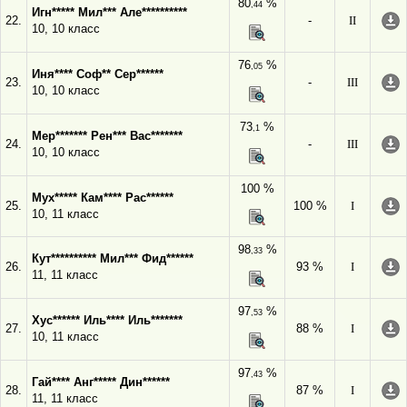
80
%
,44
Игн***** Мил*** Але**********
22.
-
II
10, 10 класс
76
%
,05
Иня**** Соф** Сер******
23.
-
III
10, 10 класс
73
%
,1
Мер******* Рен*** Вас*******
24.
-
III
10, 10 класс
100 %
Мух***** Кам**** Рас******
25.
100 %
I
10, 11 класс
98
%
,33
Кут********** Мил*** Фид******
26.
93 %
I
11, 11 класс
97
%
,53
Хус****** Иль**** Иль*******
27.
88 %
I
10, 11 класс
97
%
,43
Гай**** Анг***** Дин******
28.
87 %
I
11, 11 класс