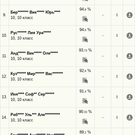
94
%
,8
Бер******* Вик***** Юрь****
9.
-
I
10, 10 класс
94
%
,6
Рус****** Лия Ура*****
10.
-
I
10, 10 класс
93
%
,73
Анд***** Вик***** Оле*****
11.
-
I
10, 10 класс
92
%
,8
Куз****** Мир****** Вас*******
12.
-
I
10, 10 класс
91
%
,4
Иня**** Соф** Сер******
13.
-
I
10, 10 класс
90
%
,33
Реб**** Уль*** Але**********
14.
-
I
10, 10 класс
89
%
,2