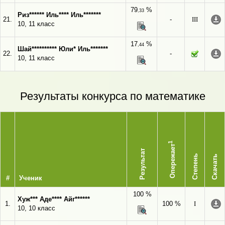
79
%
,33
Риз****** Иль**** Иль*******
21.
-
III
10, 11 класс
17
%
,44
Шай********** Юли* Иль*******
22.
-
10, 11 класс
Результаты конкурса по математике
1
Опережает
Результат
Степень
Скачать
#
Ученик
100 %
Хуж*** Аде**** Айг******
1.
100 %
I
10, 10 класс