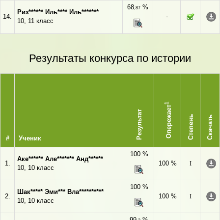
68
%
,87
Риз****** Иль**** Иль*******
14.
-
10, 11 класс
Результаты конкурса по истории
1
Опережает
Результат
Степень
Скачать
#
Ученик
100 %
Аке****** Але******* Анд******
1.
100 %
I
10, 10 класс
100 %
Шак***** Эми*** Вла**********
2.
100 %
I
10, 10 класс
99
%