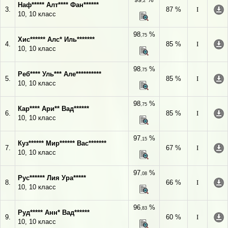
,2
Наф***** Алт**** Фан******
3.
87 %
I
10, 10 класс
98
%
,75
Хис****** Алс* Иль*******
4.
85 %
I
10, 10 класс
98
%
,75
Реб**** Уль*** Але**********
5.
85 %
I
10, 10 класс
98
%
,75
Кар**** Ари** Вад******
6.
85 %
I
10, 10 класс
97
%
,15
Куз****** Мир****** Вас*******
7.
67 %
I
10, 10 класс
97
%
,08
Рус****** Лия Ура*****
8.
66 %
I
10, 10 класс
96
%
,83
Руд***** Анн* Вад******
9.
60 %
I
10, 10 класс