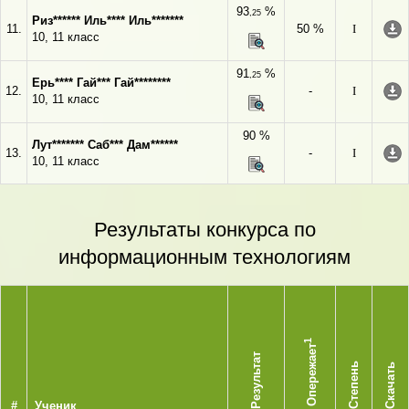
93
%
,25
Риз****** Иль**** Иль*******
11.
50 %
I
10, 11 класс
91
%
,25
Ерь**** Гай*** Гай********
12.
-
I
10, 11 класс
90 %
Лут******* Саб*** Дам******
13.
-
I
10, 11 класс
Результаты конкурса по
информационным технологиям
1
Опережает
Результат
Степень
Скачать
#
Ученик