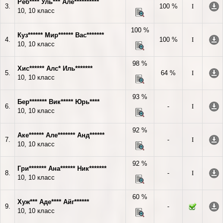
Реб**** Уль*** Але**********
3.
100 %
I
10, 10 класс
100 %
Куз****** Мир****** Вас*******
4.
100 %
I
10, 10 класс
98 %
Хис****** Алс* Иль*******
5.
64 %
I
10, 10 класс
93 %
Бер******* Вик***** Юрь****
6.
-
I
10, 10 класс
92 %
Аке****** Але******* Анд******
7.
-
I
10, 10 класс
92 %
Гри******* Ана****** Ник*******
8.
-
I
10, 10 класс
60 %
Хуж*** Аде**** Айг******
9.
-
10, 10 класс