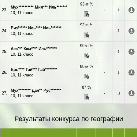
93
%
,47
Мух********** Мил*** Иль*******
23.
-
I
10, 11 класс
92
%
,33
Риз****** Иль**** Иль*******
24.
-
I
10, 11 класс
90
%
,93
Аса*** Кам**** Иль*******
25.
-
I
10, 11 класс
90
%
,55
Ерь**** Гай*** Гай********
26.
-
I
10, 11 класс
87 %
Мух******** Дая** Рус*******
27.
-
II
10, 11 класс
Результаты конкурса по географии