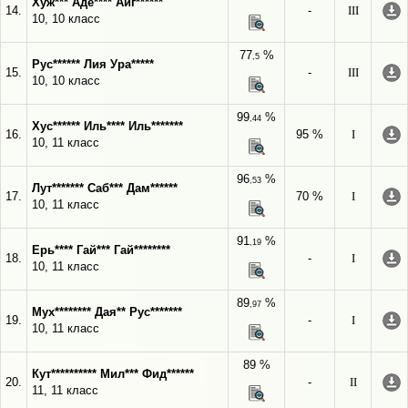
Хуж*** Аде**** Айг******
14.
-
III
10, 10 класс
77
%
,5
Рус****** Лия Ура*****
15.
-
III
10, 10 класс
99
%
,44
Хус****** Иль**** Иль*******
16.
95 %
I
10, 11 класс
96
%
,53
Лут******* Саб*** Дам******
17.
70 %
I
10, 11 класс
91
%
,19
Ерь**** Гай*** Гай********
18.
-
I
10, 11 класс
89
%
,97
Мух******** Дая** Рус*******
19.
-
I
10, 11 класс
89 %
Кут********** Мил*** Фид******
20.
-
II
11, 11 класс