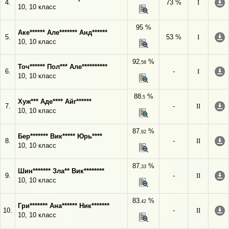
4.
73 %
I
10, 10 класс
95 %
Аке****** Але******* Анд******
5.
53 %
I
10, 10 класс
92
%
,58
Точ****** Пол*** Але**********
6.
-
I
10, 10 класс
88
%
,5
Хуж*** Аде**** Айг******
7.
-
II
10, 10 класс
87
%
,92
Бер******* Вик***** Юрь****
8.
-
II
10, 10 класс
87
%
,33
Шин******* Зла** Вик********
9.
-
II
10, 10 класс
83
%
,42
Гри******* Ана****** Ник*******
10.
-
II
10, 10 класс