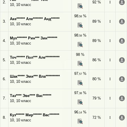
2.
92 %
I
10, 10 класс
98
%
,58
Аке****** Але******* Анд******
3.
89 %
I
10, 10 класс
98
%
,58
Мух******* Рин*** Зин*******
4.
89 %
I
10, 10 класс
98 %
Точ****** Пол*** Але**********
5.
86 %
I
10, 10 класс
97
%
,57
Шак***** Эми*** Вла**********
6.
80 %
I
10, 10 класс
97
%
,38
Таз**** Эве**** Вас******
7.
79 %
I
10, 10 класс
96
%
,14
Куз****** Мир****** Вас*******
8.
72 %
I
10, 10 класс