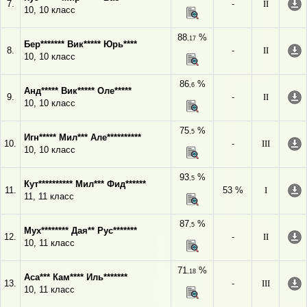
7.
-
II
10, 10 класс
88
%
,17
Бер******* Вик***** Юрь****
8.
-
II
10, 10 класс
86
%
,6
Анд***** Вик***** Оле*****
9.
-
II
10, 10 класс
75
%
,5
Игн***** Мил*** Але**********
10.
-
III
10, 10 класс
93
%
,5
Кут********** Мил*** Фид******
11.
53 %
I
11, 11 класс
87
%
,5
Мух******** Дая** Рус*******
12.
-
II
10, 11 класс
71
%
,18
Аса*** Кам**** Иль*******
13.
-
III
10, 11 класс