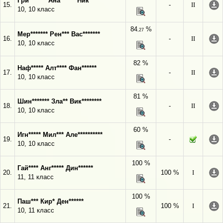
Гри******* Ана****** Ник*******
15.
-
II
10, 10 класс
84
%
,27
Мер******* Рен*** Вас*******
16.
-
II
10, 10 класс
82 %
Наф***** Алт**** Фан******
17.
-
II
10, 10 класс
81 %
Шин******* Зла** Вик********
18.
-
II
10, 10 класс
60 %
Игн***** Мил*** Але**********
19.
-
10, 10 класс
100 %
Гай**** Анг***** Дин******
20.
100 %
I
11, 11 класс
100 %
Паш*** Кир* Ден******
21.
100 %
I
10, 11 класс