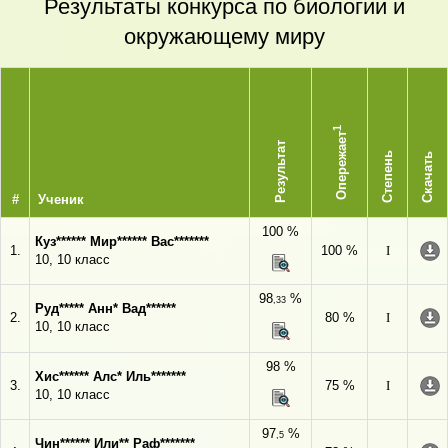
Результаты конкурса по биологии и
окружающему миру
1
Опережает
Результат
Степень
Скачать
#
Ученик
100 %
Куз****** Мир****** Вас*******
1.
100 %
I
10, 10 класс
98
%
,33
Руд***** Анн* Вад******
2.
80 %
I
10, 10 класс
98 %
Хис****** Алс* Иль*******
3.
75 %
I
10, 10 класс
97
%
,5
Чин****** Или** Раф*******