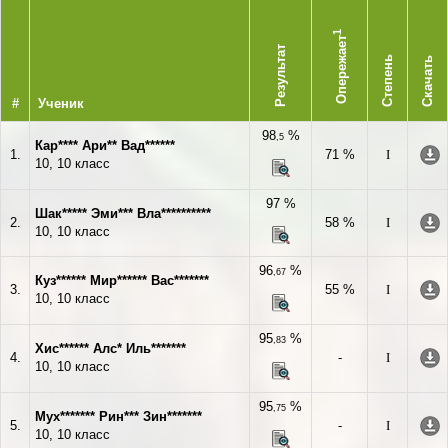
1
Опережает
Результат
Степень
Скачать
#
Ученик
98
%
,5
Кар**** Ари** Вад******
1.
71 %
I
10, 10 класс
97 %
Шак***** Эми*** Вла**********
2.
58 %
I
10, 10 класс
96
%
,67
Куз****** Мир****** Вас*******
3.
55 %
I
10, 10 класс
95
%
,83
Хис****** Алс* Иль*******
4.
-
I
10, 10 класс
95
%
,75
Мух******* Рин*** Зин*******
5.
-
I
10, 10 класс