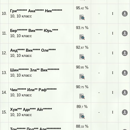
95
%
,42
Гри******* Ана****** Ник*******
10.
-
I
10, 10 класс
93
%
,75
Бер******* Вик***** Юрь****
11.
-
I
10, 10 класс
92
%
,67
Анд***** Вик***** Оле*****
12.
-
I
10, 10 класс
90
%
,95
Шин******* Зла** Вик********
13.
-
I
10, 10 класс
90
%
,75
Чин****** Или** Раф*******
14.
-
I
10, 10 класс
89
%
,7
Хуж*** Аде**** Айг******
15.
-
I
10, 10 класс
88
%
,33
Точ****** Пол*** Але**********