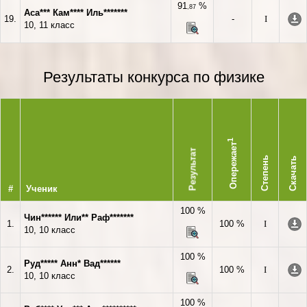
91
%
,87
Аса*** Кам**** Иль*******
19.
-
I
10, 11 класс
Результаты конкурса по физике
1
Опережает
Результат
Степень
Скачать
#
Ученик
100 %
Чин****** Или** Раф*******
1.
100 %
I
10, 10 класс
100 %
Руд***** Анн* Вад******
2.
100 %
I
10, 10 класс
100 %