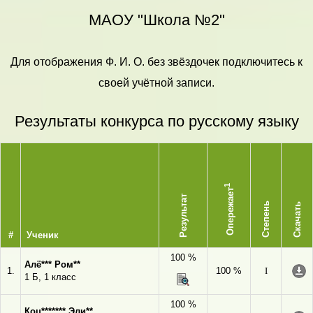
МАОУ "Школа №2"
Для отображения Ф. И. О. без звёздочек подключитесь к
своей учётной записи.
Результаты конкурса по русскому языку
1
Опережает
Результат
Степень
Скачать
#
Ученик
100 %
Алё*** Ром**
1.
100 %
I
1 Б, 1 класс
100 %
Коц******* Эли**