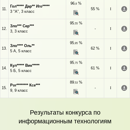
96
%
,8
Гол***** Дар** Иго*****
11.
55 %
I
3 "А", 3 класс
95
%
,55
Зло*** Сер***
12.
-
I
3, 3 класс
95
%
,95
Зло**** Оль**
13.
62 %
I
5 А, 5 класс
95
%
,75
Кул***** Вик*****
14.
61 %
I
5 Б, 5 класс
89
%
,53
Рог******** Ксе***
15.
-
I
9, 9 класс
Результаты конкурса по
информационным технологиям