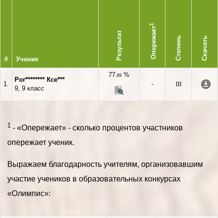
1
Опережает
Результат
Степень
Скачать
#
Ученик
77
%
,89
Рог******** Ксе***
1.
-
III
9, 9 класс
1
- «Опережает» - сколько процентов участников
опережает ученик.
Выражаем благодарность учителям, организовавшим
участие учеников в образовательных конкурсах
«Олимпис»: