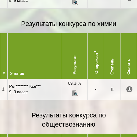
9, 9 класс
Результаты конкурса по химии
1
Опережает
Результат
Степень
Скачать
#
Ученик
89
%
,15
Рог******** Ксе***
1.
-
II
9, 9 класс
Результаты конкурса по
обществознанию