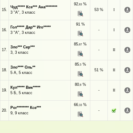
92
%
,83
Чуд***** Ксе*** Ана********
15.
53 %
I
3 "А", 3 класс
91 %
Гол***** Дар** Иго*****
16.
-
I
3 "А", 3 класс
85
%
,87
Зло*** Сер***
17.
-
II
3, 3 класс
85
%
,5
Зло**** Оль**
18.
51 %
II
5 А, 5 класс
80
%
,8
Кул***** Вик*****
19.
-
II
5 Б, 5 класс
66
%
,33
Рог******** Ксе***
20.
-
9, 9 класс