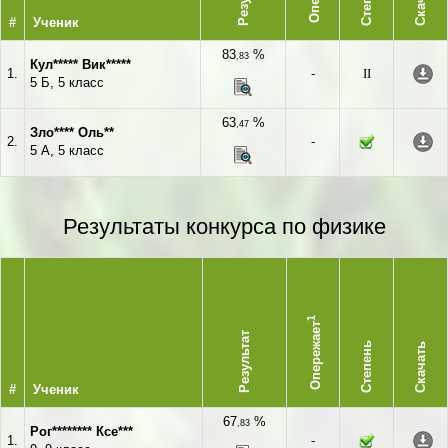
#
Ученик
83
%
,83
Кул***** Вик*****
1.
-
II
5 Б, 5 класс
63
%
,47
Зло**** Оль**
2.
-
5 А, 5 класс
Результаты конкурса по физике
1
Опережает
Результат
Степень
Скачать
#
Ученик
67
%
,83
Рог******** Ксе***
1.
-