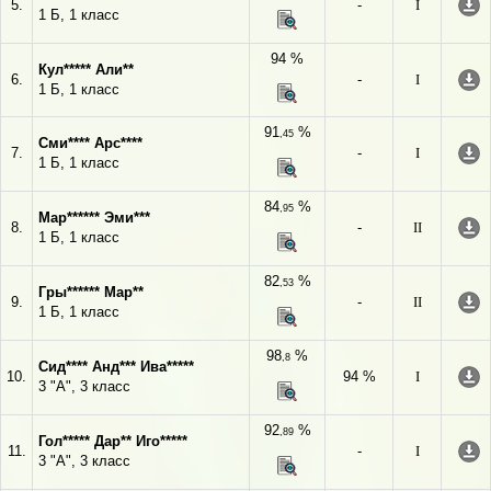
5.
-
I
1 Б, 1 класс
94 %
Кул***** Али**
6.
-
I
1 Б, 1 класс
91
%
,45
Сми**** Арс****
7.
-
I
1 Б, 1 класс
84
%
,95
Мар****** Эми***
8.
-
II
1 Б, 1 класс
82
%
,53
Гры****** Мар**
9.
-
II
1 Б, 1 класс
98
%
,8
Сид**** Анд*** Ива*****
10.
94 %
I
3 "А", 3 класс
92
%
,89
Гол***** Дар** Иго*****
11.
-
I
3 "А", 3 класс