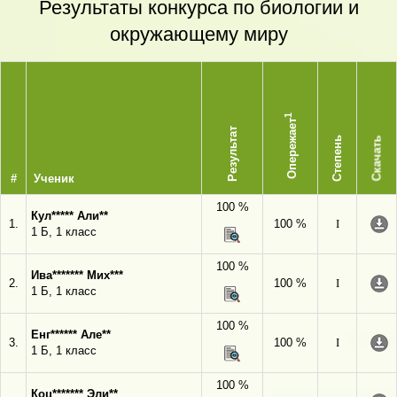
Результаты конкурса по биологии и
окружающему миру
1
Опережает
Результат
Степень
Скачать
#
Ученик
100 %
Кул***** Али**
1.
100 %
I
1 Б, 1 класс
100 %
Ива******* Мих***
2.
100 %
I
1 Б, 1 класс
100 %
Енг****** Але**
3.
100 %
I
1 Б, 1 класс
100 %
Коц******* Эли**