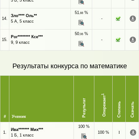
5 Б, 5 класс
51
%
,88
Зло**** Оль**
14.
-
5 А, 5 класс
50
%
,06
Рог******** Ксе***
15.
-
9, 9 класс
Результаты конкурса по математике
1
Опережает
Результат
Степень
Скачать
#
Ученик
100 %
Ива******* Мих***
1.
100 %
I
1 Б, 1 класс