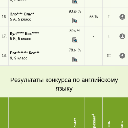
93
%
,35
Зло**** Оль**
16.
55 %
I
5 А, 5 класс
89
%
,5
Кул***** Вик*****
17.
-
I
5 Б, 5 класс
78
%
,24
Рог******** Ксе***
18.
-
III
9, 9 класс
Результаты конкурса по английскому
языку
1
Опережает
Результат