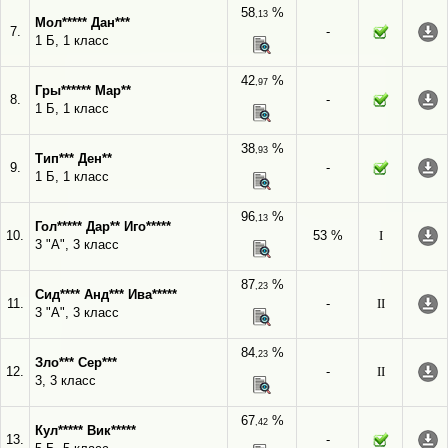
58
%
,13
Мол***** Дан***
7.
-
1 Б, 1 класс
42
%
,97
Гры****** Мар**
8.
-
1 Б, 1 класс
38
%
,93
Тип*** Ден**
9.
-
1 Б, 1 класс
96
%
,13
Гол***** Дар** Иго*****
10.
53 %
I
3 "А", 3 класс
87
%
,23
Сид**** Анд*** Ива*****
11.
-
II
3 "А", 3 класс
84
%
,23
Зло*** Сер***
12.
-
II
3, 3 класс
67
%
,42
Кул***** Вик*****
13.
-