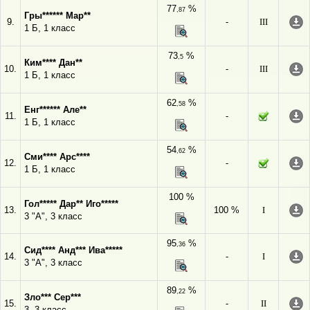
77
%
,87
Гры****** Мар**
9.
-
III
1 Б, 1 класс
73
%
,5
Ким**** Дан**
10.
-
III
1 Б, 1 класс
62
%
,58
Енг****** Але**
11.
-
1 Б, 1 класс
54
%
,62
Сми**** Арс****
12.
-
1 Б, 1 класс
100 %
Гол***** Дар** Иго*****
13.
100 %
I
3 "А", 3 класс
95
%
,36
Сид**** Анд*** Ива*****
14.
-
I
3 "А", 3 класс
89
%
,22
Зло*** Сер***
15.
-
II
3, 3 класс