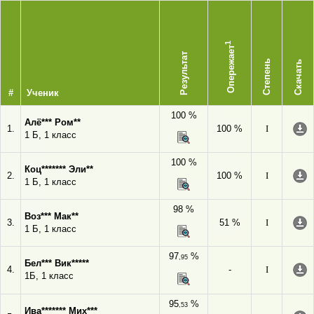
1
Опережает
Результат
Степень
Скачать
#
Ученик
100 %
Алё*** Ром**
1.
100 %
I
1 Б, 1 класс
100 %
Коц******* Эли**
2.
100 %
I
1 Б, 1 класс
98 %
Воз*** Мак**
3.
51 %
I
1 Б, 1 класс
97
%
,95
Бел*** Вик*****
4.
-
I
1Б, 1 класс
95
%
,53
Ива******* Мих***