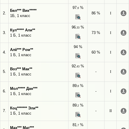
97
%
,6
Бел*** Вик*****
2.
86 %
I
1Б, 1 класс
96
%
,33
Кул***** Али**
3.
73 %
I
1 Б, 1 класс
94 %
Алё*** Ром**
4.
60 %
I
1 Б, 1 класс
92
%
,43
Воз*** Мак**
5.
-
I
1 Б, 1 класс
89
%
,8
Мол***** Дан***
6.
-
I
1 Б, 1 класс
89
%
,2
Коц******* Эли**
7.
-
II
1 Б, 1 класс
81
%
,7
Мах*** Мат***