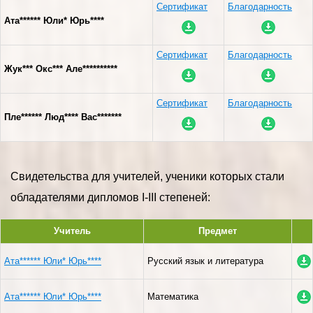
Сертификат
Благодарность
Ата****** Юли* Юрь****
Сертификат
Благодарность
Жук*** Окс*** Але**********
Сертификат
Благодарность
Пле****** Люд**** Вас*******
Свидетельства для учителей, ученики которых стали
обладателями дипломов I-III степеней:
Учитель
Предмет
Ата****** Юли* Юрь****
Русский язык и литература
Ата****** Юли* Юрь****
Математика