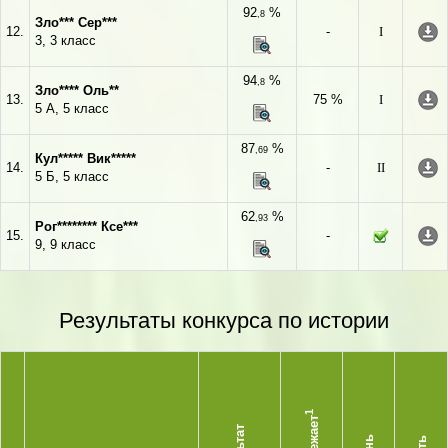
92
%
,8
Зло*** Сер***
12.
-
I
3, 3 класс
94
%
,8
Зло**** Оль**
13.
75 %
I
5 А, 5 класс
87
%
,69
Кул***** Вик*****
14.
-
II
5 Б, 5 класс
62
%
,93
Рог******** Ксе***
15.
-
9, 9 класс
Результаты конкурса по истории
1