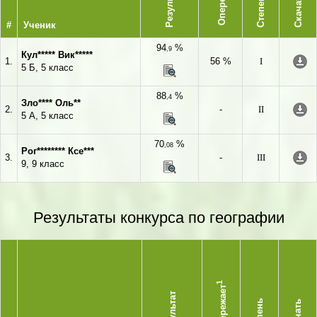
Опережает
Результат
Степень
Скачать
#
Ученик
94
%
,9
Кул***** Вик*****
1.
56 %
I
5 Б, 5 класс
88
%
,4
Зло**** Оль**
2.
-
II
5 А, 5 класс
70
%
,08
Рог******** Ксе***
3.
-
III
9, 9 класс
Результаты конкурса по географии
1
Опережает
Результат
Степень
Скачать