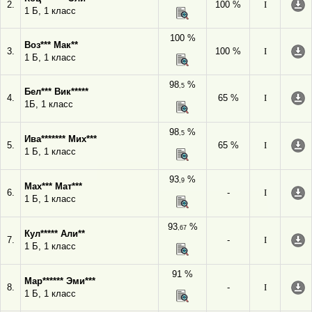
2.
100 %
I
1 Б, 1 класс
100 %
Воз*** Мак**
3.
100 %
I
1 Б, 1 класс
98
%
,5
Бел*** Вик*****
4.
65 %
I
1Б, 1 класс
98
%
,5
Ива******* Мих***
5.
65 %
I
1 Б, 1 класс
93
%
,9
Мах*** Мат***
6.
-
I
1 Б, 1 класс
93
%
,67
Кул***** Али**
7.
-
I
1 Б, 1 класс
91 %
Мар****** Эми***
8.
-
I
1 Б, 1 класс