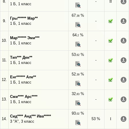
8.
-
II
1 Б, 1 класс
67
%
,38
Гры****** Мар**
9.
-
1 Б, 1 класс
64
%
,2
Мар****** Эми***
10.
-
1 Б, 1 класс
53
%
,62
Тип*** Ден**
11.
-
1 Б, 1 класс
52
%
,39
Енг****** Але**
12.
-
1 Б, 1 класс
32
%
,83
Сми**** Арс****
13.
-
1 Б, 1 класс
93
%
,02
Сид**** Анд*** Ива*****
14.
53 %
I
3 "А", 3 класс