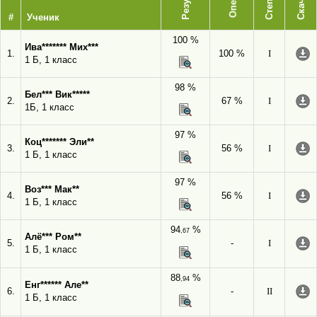
Степень
Скачать
#
Ученик
100 %
Ива******* Мих***
1.
100 %
I
1 Б, 1 класс
98 %
Бел*** Вик*****
2.
67 %
I
1Б, 1 класс
97 %
Коц******* Эли**
3.
56 %
I
1 Б, 1 класс
97 %
Воз*** Мак**
4.
56 %
I
1 Б, 1 класс
94
%
,67
Алё*** Ром**
5.
-
I
1 Б, 1 класс
88
%
,94
Енг****** Але**
6.
-
II
1 Б, 1 класс