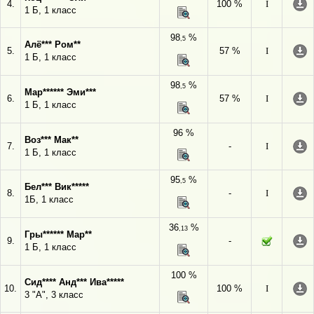
4.
100 %
I
1 Б, 1 класс
98
%
,5
Алё*** Ром**
5.
57 %
I
1 Б, 1 класс
98
%
,5
Мар****** Эми***
6.
57 %
I
1 Б, 1 класс
96 %
Воз*** Мак**
7.
-
I
1 Б, 1 класс
95
%
,5
Бел*** Вик*****
8.
-
I
1Б, 1 класс
36
%
,13
Гры****** Мар**
9.
-
1 Б, 1 класс
100 %
Сид**** Анд*** Ива*****
10.
100 %
I
3 "А", 3 класс