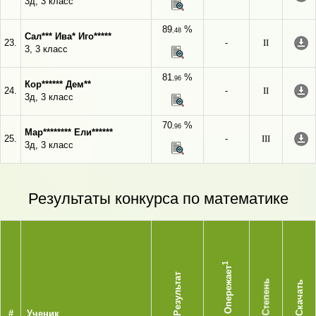
3д, 3 класс
89
%
,48
Сал*** Ива* Иго*****
23.
-
II
3, 3 класс
81
%
,96
Кор****** Дем**
24.
-
II
3д, 3 класс
70
%
,96
Мар******** Ели******
25.
-
III
3д, 3 класс
Результаты конкурса по математике
1
Опережает
Результат
Степень
Скачать
#
Ученик