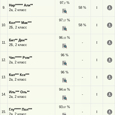
97
%
,2
Нар****** Али**
9.
58 %
I
2а, 2 класс
97
%
,17
Кол**** Мак***
10.
58 %
I
2Б, 2 класс
96
%
,15
Бит** Ден**
11.
-
I
2Б, 2 класс
96 %
Чис***** Ром**
12.
-
I
2а, 2 класс
96 %
Кал*** Ксе***
13.
-
I
2а, 2 класс
94
%
,06
Иль*** Оль**
14.
-
I
2а, 2 класс
93
%
,67
Глу***** Пол***
15.
-
I
2а, 2 класс