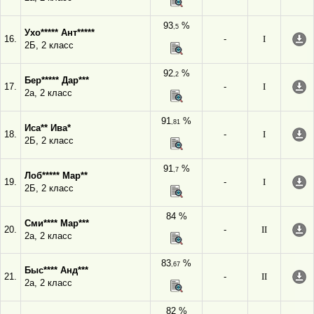
93
%
,5
Ухо***** Ант*****
16.
-
I
2Б, 2 класс
92
%
,2
Бер***** Дар***
17.
-
I
2а, 2 класс
91
%
,81
Иса** Ива*
18.
-
I
2Б, 2 класс
91
%
,7
Лоб***** Мар**
19.
-
I
2Б, 2 класс
84 %
Сми**** Мар***
20.
-
II
2а, 2 класс
83
%
,67
Быс**** Анд***
21.
-
II
2а, 2 класс
82 %