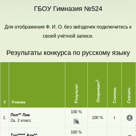
ГБОУ Гимназия №524
Для отображения Ф. И. О. без звёздочек подключитесь к
своей учётной записи.
Результаты конкурса по русскому языку
1
Опережает
Результат
Степень
Скачать
#
Ученик
100 %
Поп** Лев
1.
100 %
I
2а, 2 класс
100 %
Тур***** Али**