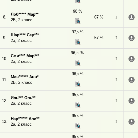
98 %
Лоб***** Мар**
8.
67 %
I
2Б, 2 класс
97
%
,5
Шар**** Сер***
9.
57 %
I
2а, 2 класс
96
%
,75
Сми**** Мар***
10.
-
I
2а, 2 класс
96
%
,3
Ман****** Анн*
11.
-
I
2Б, 2 класс
95
%
,5
Иль*** Оль**
12.
-
I
2а, 2 класс
95
%
,5
Нар****** Али**
13.
-
I
2а, 2 класс
95
%
,5