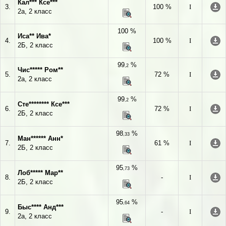
Кал*** Ксе***
3.
100 %
I
2а, 2 класс
100 %
Иса** Ива*
4.
100 %
I
2Б, 2 класс
99
%
,2
Чис***** Ром**
5.
72 %
I
2а, 2 класс
99
%
,2
Сте******** Ксе***
6.
72 %
I
2Б, 2 класс
98
%
,33
Ман****** Анн*
7.
61 %
I
2Б, 2 класс
95
%
,73
Лоб***** Мар**
8.
-
I
2Б, 2 класс
95
%
,64
Быс**** Анд***
9.
-
I
2а, 2 класс