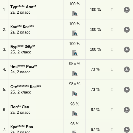
100 %
Тур***** Али**
1.
100 %
I
2а, 2 класс
100 %
Кал*** Ксе***
2.
100 %
I
2а, 2 класс
100 %
Бур**** Фёд**
3.
100 %
I
2Б, 2 класс
98
%
,8
Чис***** Ром**
4.
73 %
I
2а, 2 класс
98
%
,8
Сте******** Ксе***
5.
73 %
I
2Б, 2 класс
98 %
Поп** Лев
6.
67 %
I
2а, 2 класс
98 %
Кра***** Ева
7.
67 %
I
2а, 2 класс