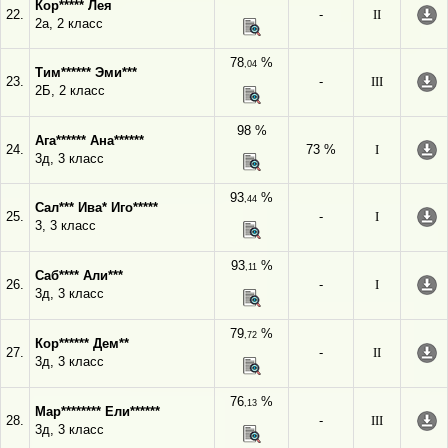
Кор***** Лея
22.
-
II
2а, 2 класс
78
%
,04
Тим****** Эми***
23.
-
III
2Б, 2 класс
98 %
Ага****** Ана******
24.
73 %
I
3д, 3 класс
93
%
,44
Сал*** Ива* Иго*****
25.
-
I
3, 3 класс
93
%
,11
Саб**** Али***
26.
-
I
3д, 3 класс
79
%
,72
Кор****** Дем**
27.
-
II
3д, 3 класс
76
%
,13
Мар******** Ели******
28.
-
III
3д, 3 класс