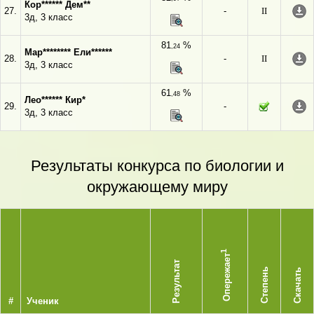
Кор****** Дем**
27.
-
II
3д, 3 класс
81
%
,24
Мар******** Ели******
28.
-
II
3д, 3 класс
61
%
,48
Лео****** Кир*
29.
-
3д, 3 класс
Результаты конкурса по биологии и
окружающему миру
1
Опережает
Результат
Степень
Скачать
#
Ученик