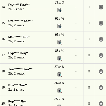
93
%
,11
Глу***** Пол***
14.
-
I
2а, 2 класс
93
%
,1
Сте******** Ксе***
15.
-
I
2Б, 2 класс
93
%
,1
Ман****** Анн*
16.
-
I
2Б, 2 класс
88
%
,2
Бур**** Фёд**
17.
-
II
2Б, 2 класс
87
%
,82
Тим****** Эми***
18.
-
II
2Б, 2 класс
86
%
,83
Иль*** Оль**
19.
-
II
2а, 2 класс
85
%
,91
Кор***** Лея
20.
-
II
2а, 2 класс