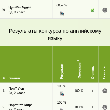
60
%
,88
Чуп***** Ром**
29.
-
3д, 3 класс
Результаты конкурса по английскому
языку
1
Опережает
Результат
Степень
Скачать
#
Ученик
100 %
Поп** Лев
1.
100 %
I
2а, 2 класс
100 %
Нор******* Мир*
2.
100 %
I
2а, 2 класс