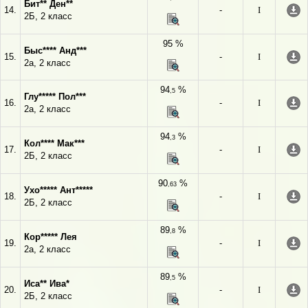
Бит** Ден**
14.
-
I
2Б, 2 класс
95 %
Быс**** Анд***
15.
-
I
2а, 2 класс
94
%
,5
Глу***** Пол***
16.
-
I
2а, 2 класс
94
%
,3
Кол**** Мак***
17.
-
I
2Б, 2 класс
90
%
,63
Ухо***** Ант*****
18.
-
I
2Б, 2 класс
89
%
,8
Кор***** Лея
19.
-
I
2а, 2 класс
89
%
,5
Иса** Ива*
20.
-
I
2Б, 2 класс