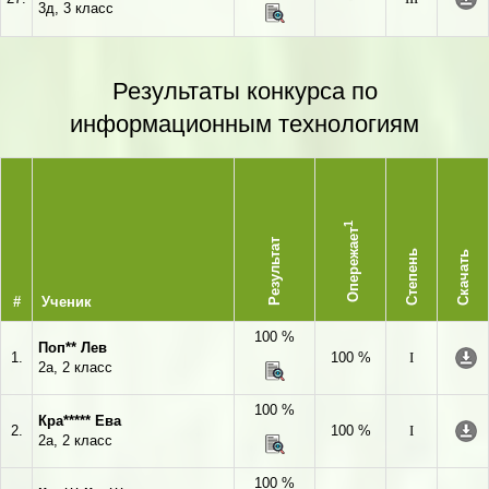
3д, 3 класс
Результаты конкурса по
информационным технологиям
1
Опережает
Результат
Степень
Скачать
#
Ученик
100 %
Поп** Лев
1.
100 %
I
2а, 2 класс
100 %
Кра***** Ева
2.
100 %
I
2а, 2 класс
100 %