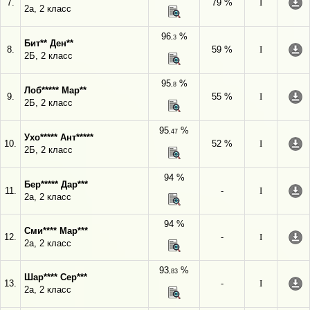
7.
79 %
I
2а, 2 класс
96
%
,3
Бит** Ден**
8.
59 %
I
2Б, 2 класс
95
%
,8
Лоб***** Мар**
9.
55 %
I
2Б, 2 класс
95
%
,47
Ухо***** Ант*****
10.
52 %
I
2Б, 2 класс
94 %
Бер***** Дар***
11.
-
I
2а, 2 класс
94 %
Сми**** Мар***
12.
-
I
2а, 2 класс
93
%
,83
Шар**** Сер***
13.
-
I
2а, 2 класс