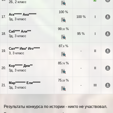
2Б, 2 класс
100 %
Ага****** Ана******
17.
100 %
I
3д, 3 класс
99
%
,33
Саб**** Али***
18.
95 %
I
3д, 3 класс
87
%
,8
Сал*** Ива* Иго*****
19.
-
II
3, 3 класс
85
%
,74
Кор****** Дем**
20.
-
II
3д, 3 класс
75
%
,19
Мар******** Ели******
21.
-
III
3д, 3 класс
Результаты конкурса по истории - никто не участвовал.