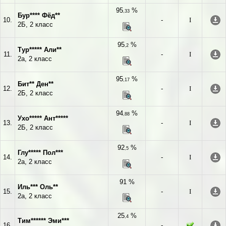
95
%
,33
Бур**** Фёд**
10.
-
I
2Б, 2 класс
95
%
,2
Тур***** Али**
11.
-
I
2а, 2 класс
95
%
,17
Бит** Ден**
12.
-
I
2Б, 2 класс
94
%
,88
Ухо***** Ант*****
13.
-
I
2Б, 2 класс
92
%
,5
Глу***** Пол***
14.
-
I
2а, 2 класс
91 %
Иль*** Оль**
15.
-
I
2а, 2 класс
25
%
,4
Тим****** Эми***
16.
-