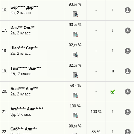
93
%
,79
Бер***** Дар***
16.
-
I
2а, 2 класс
93
%
,25
Иль*** Оль**
17.
-
I
2а, 2 класс
92
%
,75
Шар**** Сер***
18.
-
I
2а, 2 класс
82
%
,25
Тим****** Эми***
19.
-
II
2Б, 2 класс
58
%
,5
Быс**** Анд***
20.
-
2а, 2 класс
100 %
Ага****** Ана******
21.
100 %
I
3д, 3 класс
99
%
,38
Саб**** Али***
22.
85 %
I