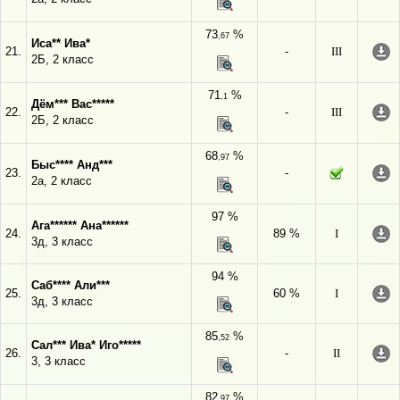
73
%
,67
Иса** Ива*
21.
-
III
2Б, 2 класс
71
%
,1
Дём*** Вас*****
22.
-
III
2Б, 2 класс
68
%
,97
Быс**** Анд***
23.
-
2а, 2 класс
97 %
Ага****** Ана******
24.
89 %
I
3д, 3 класс
94 %
Саб**** Али***
25.
60 %
I
3д, 3 класс
85
%
,52
Сал*** Ива* Иго*****
26.
-
II
3, 3 класс
82
%
,97