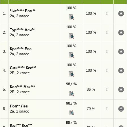
100 %
Чис***** Ром**
1.
100 %
I
2а, 2 класс
100 %
Тур***** Али**
2.
100 %
I
2а, 2 класс
100 %
Кра***** Ева
3.
100 %
I
2а, 2 класс
100 %
Сми***** Ксе***
4.
100 %
I
2Б, 2 класс
98
%
,8
Кол**** Мак***
5.
86 %
I
2Б, 2 класс
98
%
,5
Поп** Лев
6.
79 %
I
2а, 2 класс
98
%
,5
Кал*** Ксе***