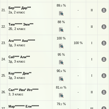
89
%
,3
Бер***** Дар***
21.
-
II
2а, 2 класс
88 %
Тим****** Эми***
22.
-
II
2Б, 2 класс
100 %
Ага****** Ана******
23.
100 %
I
3д, 3 класс
95 %
Саб**** Али***
24.
-
I
3д, 3 класс
90
%
,4
Кор****** Дем**
25.
-
I
3д, 3 класс
81
%
,93
Сал*** Ива* Иго*****
26.
-
II
3, 3 класс
79
%
,2
Мар******** Ели******
27.
-
III