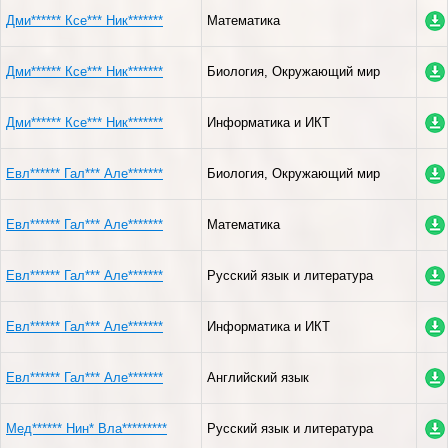
Дми****** Ксе*** Ник*******
Математика
Дми****** Ксе*** Ник*******
Биология, Окружающий мир
Дми****** Ксе*** Ник*******
Информатика и ИКТ
Евл****** Гал*** Але*******
Биология, Окружающий мир
Евл****** Гал*** Але*******
Математика
Евл****** Гал*** Але*******
Русский язык и литература
Евл****** Гал*** Але*******
Информатика и ИКТ
Евл****** Гал*** Але*******
Английский язык
Мед****** Нин* Вла*********
Русский язык и литература