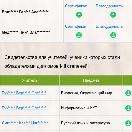
Сертификат
Благодарность
Евл****** Гал*** Але*******
Сертификат
Благодарность
Мед****** Нин* Вла*********
Свидетельства для учителей, ученики которых стали
обладателями дипломов I-III степеней:
Учитель
Предмет
Гор***** Вер***** Оле*****
Биология, Окружающий мир
Гор***** Вер***** Оле*****
Информатика и ИКТ
Дми****** Ксе*** Ник*******
Русский язык и литература