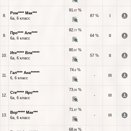
91
%
,07
Ром**** Мак***
8.
87 %
I
6а, 6 класс
82
%
,77
Про**** Але****
9.
64 %
II
6а, 6 класс
80
%
,07
Игн***** Вла*****
10.
57 %
II
6а, 6 класс
74
%
,9
Гал**** Ана******
11.
-
III
6, 6 класс
73
%
,05
Сте***** Яро****
12.
-
III
6а, 6 класс
71
%
,97
Вор***** Мак***
13.
-
III
6а, 6 класс
68
%
,86