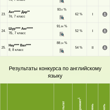
93
%
,6
Ант***** Дар**
23.
62 %
I
7б, 7 класс
91
%
,94
Шур**** Анг*****
24.
52 %
I
7Б, 7 класс
88
%
,14
Нау**** Вал****
25.
54 %
II
8, 8 класс
Результаты конкурса по английскому
языку
1
Опережает
Результат