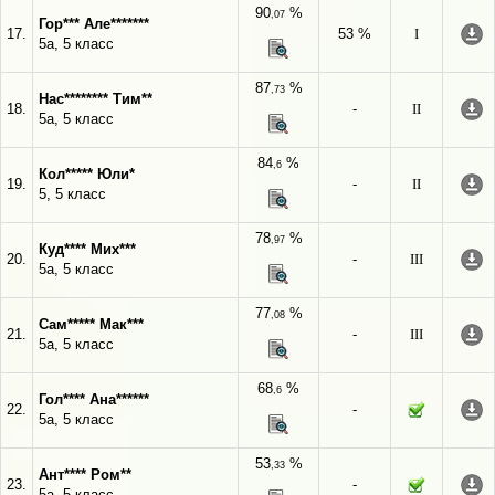
90
%
,07
Гор*** Але*******
17.
53 %
I
5а, 5 класс
87
%
,73
Нас******** Тим**
18.
-
II
5а, 5 класс
84
%
,6
Кол***** Юли*
19.
-
II
5, 5 класс
78
%
,97
Куд**** Мих***
20.
-
III
5а, 5 класс
77
%
,08
Сам***** Мак***
21.
-
III
5а, 5 класс
68
%
,6
Гол**** Ана******
22.
-
5а, 5 класс
53
%
,33
Ант**** Ром**
23.
-
5а, 5 класс