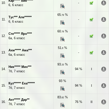
Кар***** Вик*****
10.
-
6, 6 класс
65
%
,79
Тус*** Але******
11.
-
6, 6 класс
60
%
,78
Сте***** Яро****
12.
-
6а, 6 класс
51
%
,8
Ахм***** Ама***
13.
-
6а, 6 класс
93
%
,33
Ник***** Мих***
14.
94 %
I
7б, 7 класс
93 %
Куз****** Ека******
15.
94 %
I
7б, 7 класс
83
%
,82
Ант***** Дар**
16.
76 %
II
7б, 7 класс