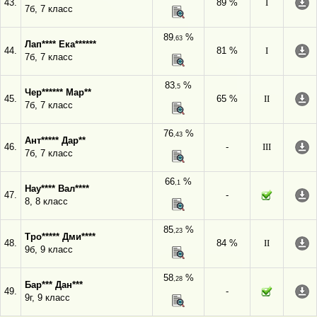
43.
89 %
I
7б, 7 класс
89
%
,63
Лап**** Ека******
44.
81 %
I
7б, 7 класс
83
%
,5
Чер****** Мар**
45.
65 %
II
7б, 7 класс
76
%
,43
Ант***** Дар**
46.
-
III
7б, 7 класс
66
%
,1
Нау**** Вал****
47.
-
8, 8 класс
85
%
,23
Тро***** Дми****
48.
84 %
II
9б, 9 класс
58
%
,28
Бар*** Дан***
49.
-
9г, 9 класс