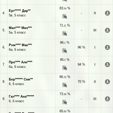
83
%
,54
Ерт***** Дар**
4.
-
II
5в, 5 класс
71
%
,11
Мал**** Мих***
5.
-
III
5а, 5 класс
96
%
,2
Ром**** Мак***
6.
96 %
I
6а, 6 класс
95
%
,5
Про**** Але****
7.
94 %
I
6а, 6 класс
86
%
,25
Бор****** Сем**
8.
70 %
II
6, 6 класс
73
%
,36
Гал**** Ана******
9.
-
III
6, 6 класс
65
%
,83