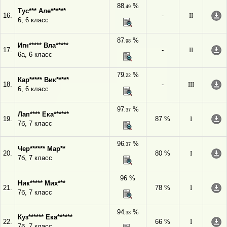
88
%
,49
Тус*** Але******
16.
-
II
6, 6 класс
87
%
,98
Игн***** Вла*****
17.
-
II
6а, 6 класс
79
%
,22
Кар***** Вик*****
18.
-
III
6, 6 класс
97
%
,37
Лап**** Ека******
19.
87 %
I
7б, 7 класс
96
%
,37
Чер****** Мар**
20.
80 %
I
7б, 7 класс
96 %
Ник***** Мих***
21.
78 %
I
7б, 7 класс
94
%
,33
Куз****** Ека******
22.
66 %
I
7б, 7 класс