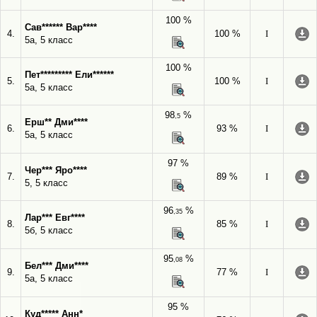
100 %
Сав****** Вар****
4.
100 %
I
5а, 5 класс
100 %
Пет********* Ели******
5.
100 %
I
5а, 5 класс
98
%
,5
Ерш** Дми****
6.
93 %
I
5а, 5 класс
97 %
Чер*** Яро****
7.
89 %
I
5, 5 класс
96
%
,35
Лар*** Евг****
8.
85 %
I
5б, 5 класс
95
%
,08
Бел*** Дми****
9.
77 %
I
5а, 5 класс
95 %
Куд***** Анн*