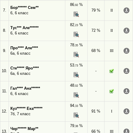
86
%
,92
Бор****** Сем**
7.
79 %
II
6, 6 класс
82
%
,23
Тус*** Але******
8.
72 %
II
6, 6 класс
78
%
,35
Про**** Але****
9.
68 %
III
6а, 6 класс
53
%
,73
Сте***** Яро****
10.
-
6а, 6 класс
48
%
,02
Гал**** Ана******
11.
-
6, 6 класс
94
%
,33
Куз****** Ека******
12.
91 %
I
7б, 7 класс
79
%
,38
Чер****** Мар**
13.
66 %
III