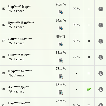
95
%
,87
Чер****** Мар**
15.
99 %
I
7б, 7 класс
94
%
,67
Куз****** Ека******
16.
99 %
I
7б, 7 класс
86
%
,9
Лап**** Ека******
17.
88 %
II
7б, 7 класс
83
%
,36
Ник***** Мих***
18.
79 %
II
7б, 7 класс
73
%
,57
Шур**** Анг*****
19.
-
III
7Б, 7 класс
68
%
,55
Ант***** Дар**
20.
-
7б, 7 класс
73
%
,08
Нау**** Вал****
21.
63 %
III