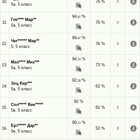
10.
76 %
I
5а, 5 класс
94
%
,97
Гле**** Мар**
11.
76 %
I
5а, 5 класс
94
%
,97
Чег****** Мар**
12.
76 %
I
5, 5 класс
94
%
,33
Мал**** Мих***
13.
73 %
I
5а, 5 класс
92
%
,28
Зоц Кир***
14.
62 %
I
5а, 5 класс
92 %
Сол***** Вик*****
15.
61 %
I
5в, 5 класс
90
%
,13
Ерт***** Дар**
16.
53 %
I
5в, 5 класс