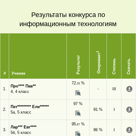
Результаты конкурса по
информационным технологиям
1
Опережает
Результат
Степень
Скачать
#
Ученик
72
%
,33
Про**** Пав**
1.
-
III
4, 4 класс
97 %
Пет********* Ели******
2.
91 %
I
5а, 5 класс
95
%
,67
Лар*** Евг****
3.
86 %
I
5б, 5 класс