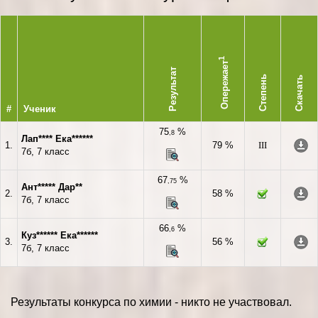
1
Опережает
Результат
Степень
Скачать
#
Ученик
75
%
,8
Лап**** Ека******
1.
79 %
III
7б, 7 класс
67
%
,75
Ант***** Дар**
2.
58 %
7б, 7 класс
66
%
,6
Куз****** Ека******
3.
56 %
7б, 7 класс
Результаты конкурса по химии - никто не участвовал.