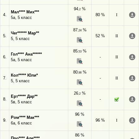
94
%
,2
Мал**** Мих***
4.
80 %
I
5а, 5 класс
87
%
,24
Чег****** Мар**
5.
52 %
II
5, 5 класс
85
%
,53
Гол**** Ана******
6.
-
II
5а, 5 класс
80
%
,98
Кол***** Юли*
7.
-
II
5, 5 класс
26
%
,2
Ерт***** Дар**
8.
-
5в, 5 класс
96 %
Ром**** Мак***
9.
96 %
I
6а, 6 класс
86 %
Про**** Але****