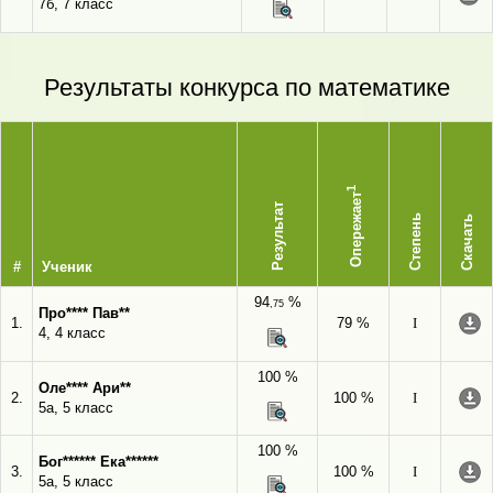
7б, 7 класс
Результаты конкурса по математике
1
Опережает
Результат
Степень
Скачать
#
Ученик
94
%
,75
Про**** Пав**
1.
79 %
I
4, 4 класс
100 %
Оле**** Ари**
2.
100 %
I
5а, 5 класс
100 %
Бог****** Ека******
3.
100 %
I
5а, 5 класс