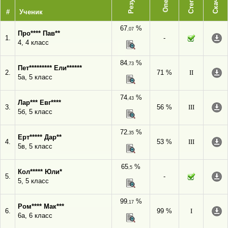
Степень
Скачать
#
Ученик
67
%
,07
Про**** Пав**
1.
-
4, 4 класс
84
%
,73
Пет********* Ели******
2.
71 %
II
5а, 5 класс
74
%
,43
Лар*** Евг****
3.
56 %
III
5б, 5 класс
72
%
,35
Ерт***** Дар**
4.
53 %
III
5в, 5 класс
65
%
,5
Кол***** Юли*
5.
-
5, 5 класс
99
%
,17
Ром**** Мак***
6.
99 %
I
6а, 6 класс