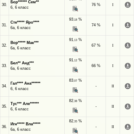
Бор****** Сем**
30.
76 %
I
6, 6 класс
93
%
,18
Сте***** Яро****
31.
74 %
I
6а, 6 класс
91
%
,13
Вор***** Мак***
32.
67 %
I
6а, 6 класс
91
%
,12
Бел** Анд***
33.
66 %
I
6а, 6 класс
83
%
,07
Гал**** Ана******
34.
-
II
6, 6 класс
82
%
,38
Тус*** Але******
35.
-
II
6, 6 класс
82
%
,35
Игн***** Вла*****
36.
-
II
6а, 6 класс