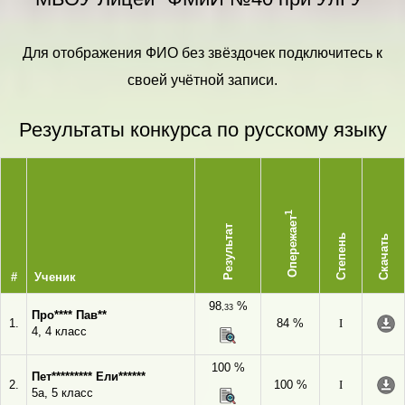
Для отображения ФИО без звёздочек подключитесь к
своей учётной записи.
Результаты конкурса по русскому языку
1
Опережает
Результат
Степень
Скачать
#
Ученик
98
%
,33
Про**** Пав**
1.
84 %
I
4, 4 класс
100 %
Пет********* Ели******
2.
100 %
I
5а, 5 класс