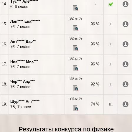
Тус*** Але******
14.
-
6, 6 класс
92
%
,75
Лап**** Ека******
15.
96 %
I
7б, 7 класс
92
%
,65
Ант***** Дар**
16.
96 %
I
7б, 7 класс
92
%
,33
Ник***** Мих***
17.
96 %
I
7б, 7 класс
89
%
,18
Чер*** Анд***
18.
92 %
I
7б, 7 класс
78
%
,32
Шур**** Анг*****
19.
74 %
III
7Б, 7 класс
Результаты конкурса по физике