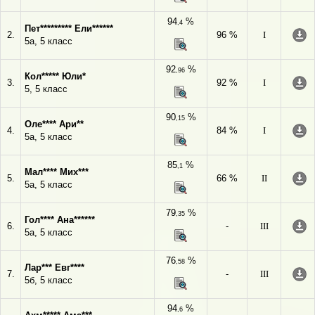
94
%
,4
Пет********* Ели******
2.
96 %
I
5а, 5 класс
92
%
,96
Кол***** Юли*
3.
92 %
I
5, 5 класс
90
%
,15
Оле**** Ари**
4.
84 %
I
5а, 5 класс
85
%
,1
Мал**** Мих***
5.
66 %
II
5а, 5 класс
79
%
,35
Гол**** Ана******
6.
-
III
5а, 5 класс
76
%
,58
Лар*** Евг****
7.
-
III
5б, 5 класс
94
%
,6