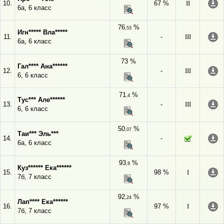
10.
67 %
II
6а, 6 класс
76
%
,53
Игн***** Вла*****
11.
-
III
6а, 6 класс
73 %
Гал**** Ана******
12.
-
III
6, 6 класс
71
%
,4
Тус*** Але******
13.
-
III
6, 6 класс
50
%
,07
Таи*** Эль***
14.
-
6а, 6 класс
93
%
,8
Куз****** Ека******
15.
98 %
I
7б, 7 класс
92
%
,24
Лап**** Ека******
16.
97 %
I
7б, 7 класс