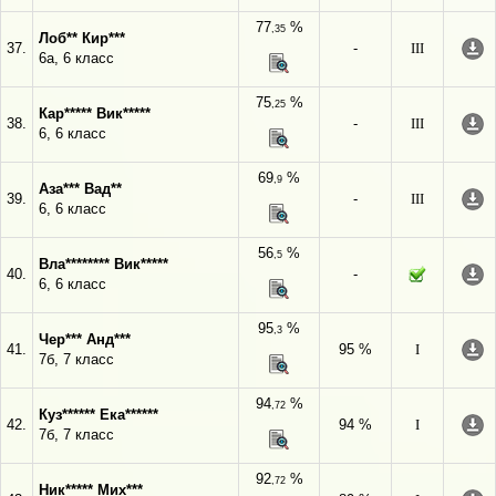
77
%
,35
Лоб** Кир***
37.
-
III
6а, 6 класс
75
%
,25
Кар***** Вик*****
38.
-
III
6, 6 класс
69
%
,9
Аза*** Вад**
39.
-
III
6, 6 класс
56
%
,5
Вла******** Вик*****
40.
-
6, 6 класс
95
%
,3
Чер*** Анд***
41.
95 %
I
7б, 7 класс
94
%
,72
Куз****** Ека******
42.
94 %
I
7б, 7 класс
92
%
,72
Ник***** Мих***