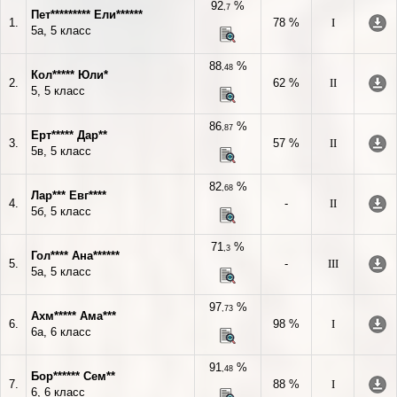
92
%
,7
Пет********* Ели******
1.
78 %
I
5а, 5 класс
88
%
,48
Кол***** Юли*
2.
62 %
II
5, 5 класс
86
%
,87
Ерт***** Дар**
3.
57 %
II
5в, 5 класс
82
%
,68
Лар*** Евг****
4.
-
II
5б, 5 класс
71
%
,3
Гол**** Ана******
5.
-
III
5а, 5 класс
97
%
,73
Ахм***** Ама***
6.
98 %
I
6а, 6 класс
91
%
,48
Бор****** Сем**
7.
88 %
I
6, 6 класс