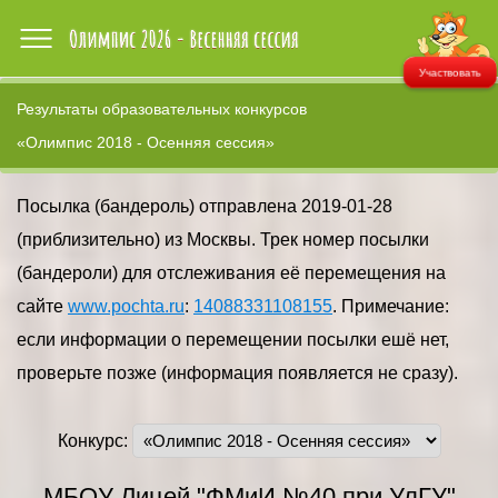
Участвовать
Результаты образовательных конкурсов
«Олимпис 2018 - Осенняя сессия»
Посылка (бандероль) отправлена 2019-01-28
(приблизительно) из Москвы. Трек номер посылки
(бандероли) для отслеживания её перемещения на
сайте
www.pochta.ru
:
14088331108155
. Примечание:
если информации о перемещении посылки ешё нет,
проверьте позже (информация появляется не сразу).
Конкурс:
МБОУ Лицей "ФМиИ №40 при УлГУ"