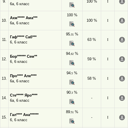
9.
100 %
I
6а, 6 класс
100 %
Ахм***** Ама***
10.
100 %
I
6а, 6 класс
95
%
,31
Гаф***** Саб***
11.
63 %
I
6, 6 класс
94
%
,62
Бор****** Сем**
12.
59 %
I
6, 6 класс
94
%
,5
Про**** Але****
13.
58 %
I
6а, 6 класс
90
%
,3
Сте***** Яро****
14.
-
I
6а, 6 класс
89
%
,51
Гал**** Ана******
15.
-
I
6, 6 класс