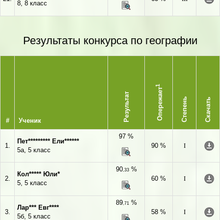
8, 8 класс
Результаты конкурса по географии
1
Опережает
Результат
Степень
Скачать
#
Ученик
97 %
Пет********* Ели******
1.
90 %
I
5а, 5 класс
90
%
,33
Кол***** Юли*
2.
60 %
I
5, 5 класс
89
%
,71
Лар*** Евг****
3.
58 %
I
5б, 5 класс