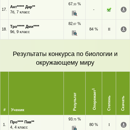
67
%
,33
Ант***** Дар**
17.
-
7б, 7 класс
82
%
,67
Тро***** Дми****
18.
84 %
II
9б, 9 класс
Результаты конкурса по биологии и
окружающему миру
1
Опережает
Результат
Степень
Скачать
#
Ученик
93
%
,75
Про**** Пав**
1.
80 %
I
4, 4 класс