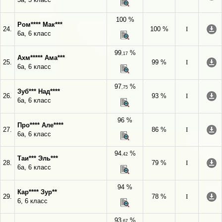
100 %
Ром**** Мак***
24.
100 %
I
6а, 6 класс
99
%
,17
Ахм***** Ама***
25.
99 %
I
6а, 6 класс
97
%
,75
Зуб*** Над****
26.
93 %
I
6а, 6 класс
96 %
Про**** Але****
27.
86 %
I
6а, 6 класс
94
%
,42
Таи*** Эль***
28.
79 %
I
6а, 6 класс
94 %
Кар**** Зур**
29.
78 %
I
6, 6 класс
93
%
,67