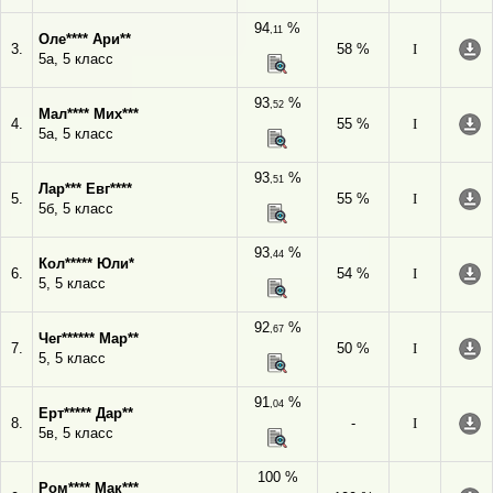
94
%
,11
Оле**** Ари**
3.
58 %
I
5а, 5 класс
93
%
,52
Мал**** Мих***
4.
55 %
I
5а, 5 класс
93
%
,51
Лар*** Евг****
5.
55 %
I
5б, 5 класс
93
%
,44
Кол***** Юли*
6.
54 %
I
5, 5 класс
92
%
,67
Чег****** Мар**
7.
50 %
I
5, 5 класс
91
%
,04
Ерт***** Дар**
8.
-
I
5в, 5 класс
100 %
Ром**** Мак***