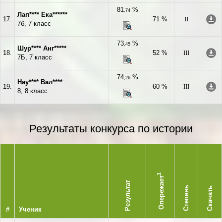
81
%
,74
Лап**** Ека******
17.
71 %
II
7б, 7 класс
73
%
,45
Шур**** Анг*****
18.
52 %
III
7Б, 7 класс
74
%
,26
Нау**** Вал****
19.
60 %
III
8, 8 класс
Результаты конкурса по истории
1
Опережает
Результат
Степень
Скачать
#
Ученик