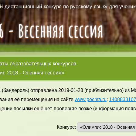
 дистанционный конкурс по русскому языку для ученико
аты образовательных конкурсов
с 2018 - Осенняя сессия»
 (бандероль) отправлена 2019-01-28 (приблизительно) из М
вания её перемещения на сайте
www.pochta.ru
:
140883310
ении посылки ешё нет, проверьте позже (информация появл
Конкурс: