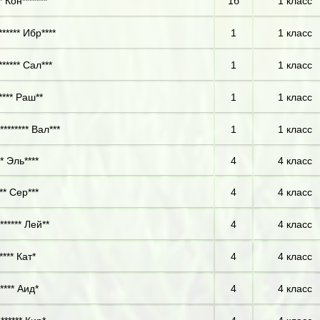
 Кон*******
1б
1 класс
***** Ибр****
1
1 класс
***** Сал***
1
1 класс
**** Раш**
1
1 класс
******* Вал***
1
1 класс
* Эль****
4
4 класс
** Сер***
4
4 класс
****** Лей**
4
4 класс
*** Кат*
4
4 класс
**** Аид*
4
4 класс