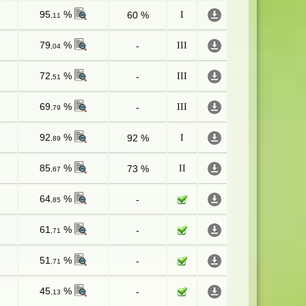
95
%
60 %
I
,11
79
%
-
III
,04
72
%
-
III
,51
69
%
-
III
,79
92
%
92 %
I
,89
85
%
73 %
II
,67
64
%
-
,85
61
%
-
,71
51
%
-
,71
45
%
-
,13