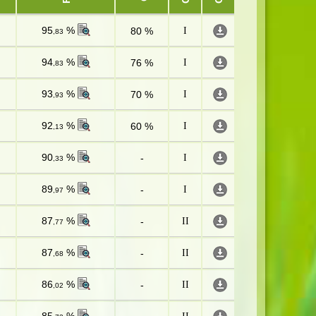
95
%
80 %
I
,83
94
%
76 %
I
,83
93
%
70 %
I
,93
92
%
60 %
I
,13
90
%
-
I
,33
89
%
-
I
,97
87
%
-
II
,77
87
%
-
II
,68
86
%
-
II
,02