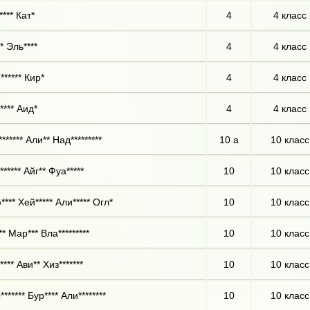
*** Кат*
4
4 класс
* Эль****
4
4 класс
****** Кир*
4
4 класс
**** Аид*
4
4 класс
****** Али** Над*********
10 а
10 класс
***** Айг** Фуа*****
10
10 класс
**** Хей***** Али***** Огл*
10
10 класс
* Мар*** Вла*********
10
10 класс
*** Ави** Хиз*******
10
10 класс
****** Бур**** Али********
10
10 класс