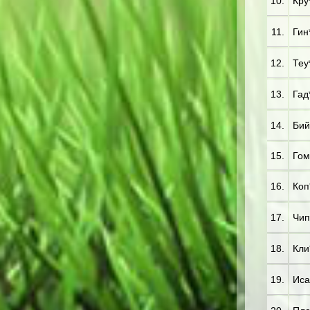
10.
Кру*
11.
Гин*
12.
Теу*
13.
Гад
14.
Бий*
15.
Гом
16.
Коп
17.
Чип
18.
Кли*
19.
Иса