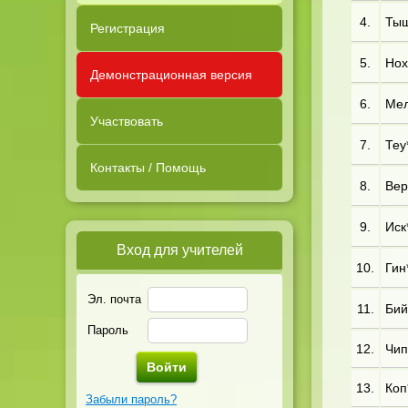
4.
Тыщ
Регистрация
5.
Нох
Демонстрационная версия
6.
Мел
Участвовать
7.
Теу*
Контакты / Помощь
8.
Вер*
9.
Иск
Вход для учителей
10.
Гин*
Эл. почта
11.
Бий*
Пароль
12.
Чип
13.
Коп
Забыли пароль?