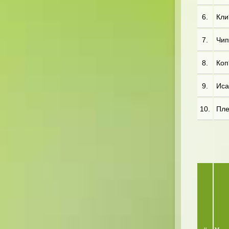
6.
Кли*
7.
Чип
8.
Коп
9.
Иса
10.
Пле