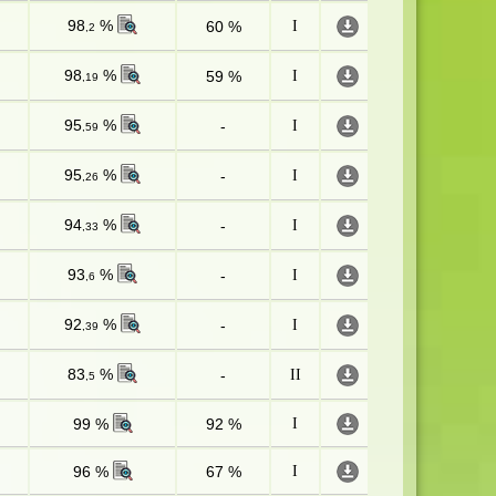
98
%
60 %
I
,2
98
%
59 %
I
,19
95
%
-
I
,59
95
%
-
I
,26
94
%
-
I
,33
93
%
-
I
,6
92
%
-
I
,39
83
%
-
II
,5
99 %
92 %
I
96 %
67 %
I