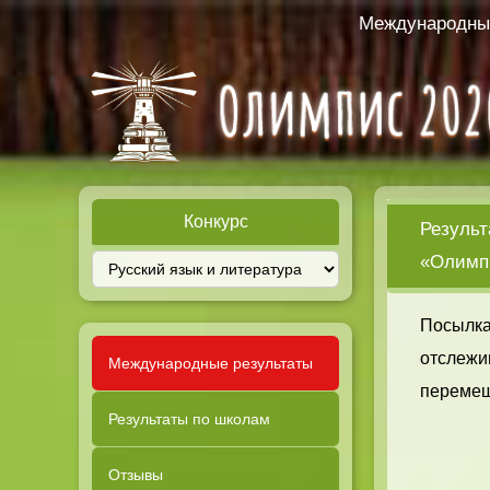
Международный
Конкурс
Результ
«Олимпи
Посылка
отслежи
Международные результаты
перемещ
Результаты по школам
Отзывы