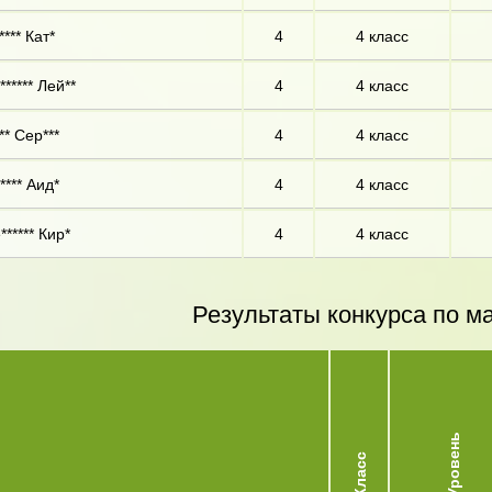
*** Кат*
4
4 класс
****** Лей**
4
4 класс
** Сер***
4
4 класс
**** Аид*
4
4 класс
****** Кир*
4
4 класс
Результаты конкурса по м
Уровень
Класс