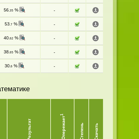
56
%
-
,35
53
%
-
,7
40
%
-
,62
38
%
-
,65
30
%
-
,6
атематике
1
Опережает
Результат
Степень
Скачать