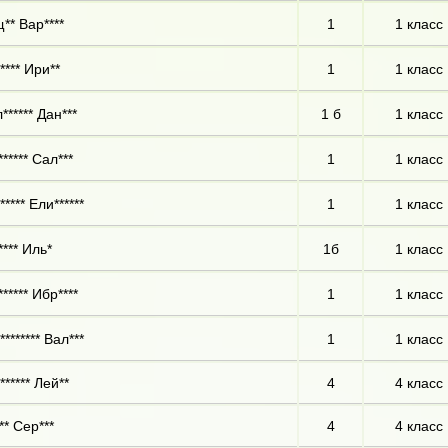
** Вар****
1
1 класс
**** Ири**
1
1 класс
****** Дан***
1 б
1 класс
***** Сал***
1
1 класс
**** Ели******
1
1 класс
**** Иль*
1б
1 класс
***** Ибр****
1
1 класс
******* Вал***
1
1 класс
****** Лей**
4
4 класс
** Сер***
4
4 класс