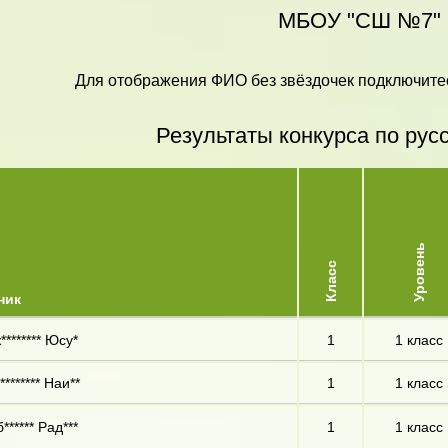
МБОУ "СШ №7"
Для отображения ФИО без звёздочек подключитес
Результаты конкурса по рус
Уровень
Класс
ник
******** Юсу*
1
1 класс
******* Наи**
1
1 класс
****** Рад***
1
1 класс