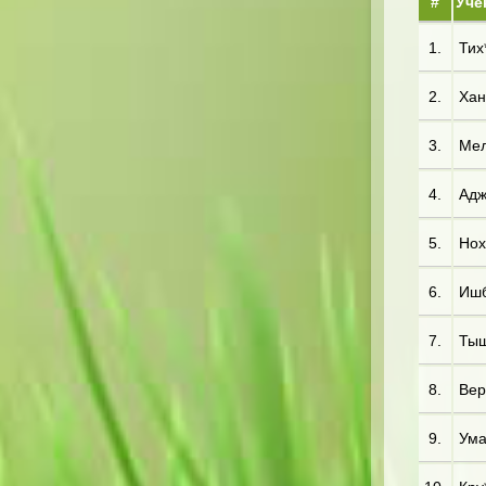
#
Уче
1.
Тих*
2.
Хан*
3.
Мел
4.
Адж
5.
Нох
6.
Ишб
7.
Тыщ
8.
Вер*
9.
Ума