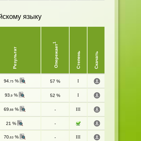
йскому языку
1
Опережает
Результат
Степень
Скачать
94
%
57 %
I
,75
93
%
52 %
I
,9
69
%
-
III
,88
21 %
-
70
%
-
III
,63