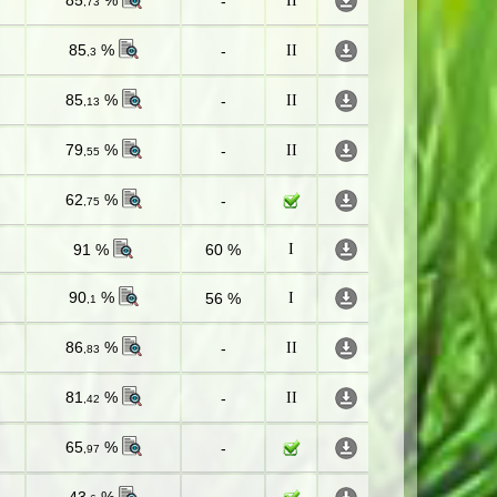
85
%
-
II
,73
85
%
-
II
,3
85
%
-
II
,13
79
%
-
II
,55
62
%
-
,75
91 %
60 %
I
90
%
56 %
I
,1
86
%
-
II
,83
81
%
-
II
,42
65
%
-
,97