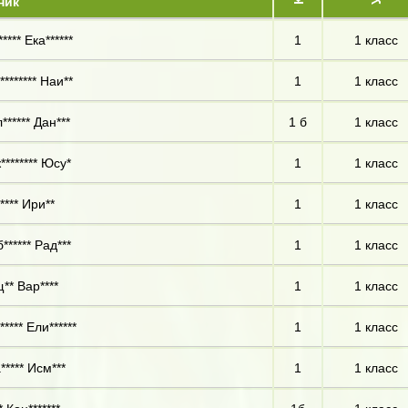
ник
**** Ека******
1
1 класс
******* Наи**
1
1 класс
****** Дан***
1 б
1 класс
******** Юсу*
1
1 класс
**** Ири**
1
1 класс
****** Рад***
1
1 класс
** Вар****
1
1 класс
**** Ели******
1
1 класс
***** Исм***
1
1 класс