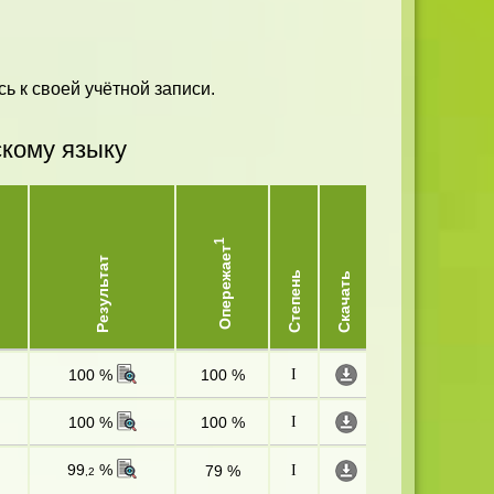
ь к своей учётной записи.
скому языку
1
Опережает
Результат
Степень
Скачать
100 %
100 %
I
100 %
100 %
I
99
%
79 %
I
,2