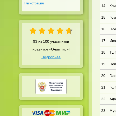
Регистрация
14.
Кли*
15.
Гом
16.
Пле
17.
Иса
93 из 100 участников
нравится «Олимпис»!
18.
Тул*
Подробнее
19.
Нов*
20.
Гаф
21.
Гол*
22.
Ада*
23.
Мус*