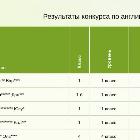
Результаты конкурса по англи
Уровень
Класс
ник
** Вар****
1
1 класс
****** Дан***
1 б
1 класс
******** Юсу*
1
1 класс
******* Вал***
1
1 класс
* Эль****
4
4 класс