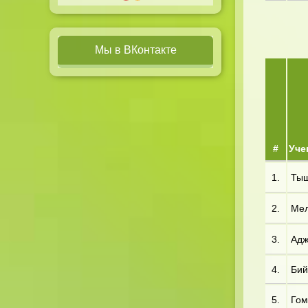
Мы в ВКонтакте
#
Уче
1.
Тыщ
2.
Мел
3.
Адж
4.
Бий*
5.
Гом